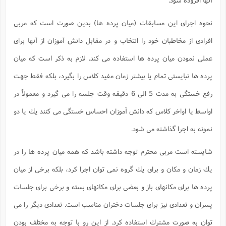
نحوه اجراى اين مسابقات (ميان پرده ها) بدين صورت است كه مربى
افرادى از مخاطبان خود را انتخاب و در مقابل دانش آموزان از آنها براى
عملى نمودن ميان پرده ها استفاده مى كند. لازم به ذكر است كه ميان
پرده ها نبايستى تمام يا بيشتر زمان مفيد كلاس را بگيرد، بلكه فقط جهت
رفع خستگى به مدت 5 الى 6 دقيقه وقت جلسه را مى گيرد و معمولاً در
اواسط يا اواخر كلاس كه دانش آموزان احساس خستگى مى كنند يك يا دو
نمونه به اجرا گذاشته مى شود.
شايسته است مربى محترم توجه داشته باشد كه همه ميان پرده ها را در
يك زمان و مكان و براى يك گروه نمى توان اجرا كرد، بلكه برخى از ميان
پرده ها براى مكانهاى باز و بعضى براى مكانهاى بسته و برخى براى جلسات
پسران و تعدادى نيز براى جلسات دختران مناسب است. تعدادى ديگر را مى
توان به صورت مشترك استفاده كرد. از اين رو با توجه به مختلف بودن