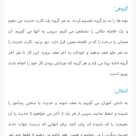
گروهى:
بچه ها را به دو گروه تقسيم كرده، به هر گروه يك كارت حديث مى دهيم
و يك فاصله مكانى را مشخص مى كنيم. سپس به آنها مى گوييم: آن
صندلى يا درخت را كه در فاصله معينى قرار دارد، دور بزنيد، كارت حديث را
به نفر جلو صف بدهيد و خودتان به آخر صف برويد. اين كار تا نفر آخر
گروه ادامه پيدا مى كند و هر گروه كه نفراتش زودتر كار خود را انجام دادند
پيروز است.
انتقالى:
به دانش آموزان مى گوييم به صف شوند و حديث يا سخنى پندآموز را
شنيده و حفظ نمايند. سپس از هر يك از آنان مى خواهيم تا حديث يا آن
نصيحت را كه شنيده اند بيان كنند. براى آنهايى كه درست جواب دادند
حديث ديگرى را مى خوانيم و همين طور ادامه مى دهيم تا فقط چند نفر