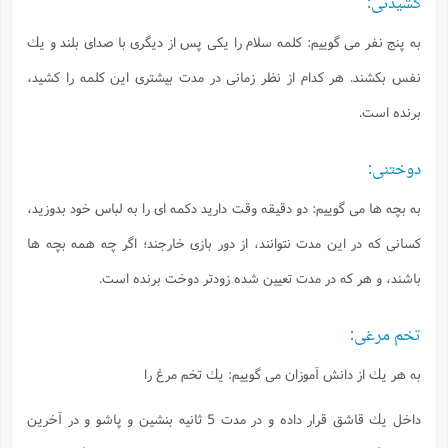
كشيدنى:
به پنج نفر مى گوييم: كلمه سلام را يكى پس از ديگرى با صداى بلند و يك
نفس بكشند. هر كدام از نظر زمانى در مدت بيشترى اين كلمه را كشيد،
برنده است.
دوختنى:
به بچه ها مى گوييم: دو دقيقه وقت داريد دكمه اى را به لباس خود بدوزيد،
كسانى كه در اين مدت نتوانند، از دور بازى خارجند؛ اگر چه همه بچه ها
باشند، و هر كه در مدت تعيين شده زودتر دوخت برنده است.
تخم مرغى:
به هر يك از دانش آموزان مى گوييم: يك تخم مرغ را
داخل يك قاشق قرار داده و در مدت 5 ثانيه بنشين و پاشو و در آخرين