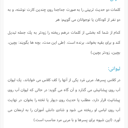
كلمات دو حديث تربيتى را به صورت جداجدا روى چندين كارت نوشته، و به
دو نفر از كودكان يا نوجوانان مى گوييم: هر
كدام از شما كه بخشى از كلمات درهم ريخته را زودتر به يك جمله تبديل
كند و براى بقيه بخواند، برنده است. (طى اين مدت، بچه ها بگويند: بچين،
بچين، زودتر بچين.)
ليوانى:
در كلاس پسرها، مربى مَرد يكى از آنها را كف كلاس مى خواباند، يك ليوان
آب روى پيشانيش مى گذارد و آن گاه مى گويد: در حالى كه ليوان آب روى
پيشانيت قرار دارد، مطلب يا حديث روى ديوار يا تخته را بخوان. در نهايت
آب روى لباس او ريخته مى شود و شادى دانش آموزان را به ارمغان مى
آورد. (اين شيوه براى پسرها و با مربى مرد مناسب است.)