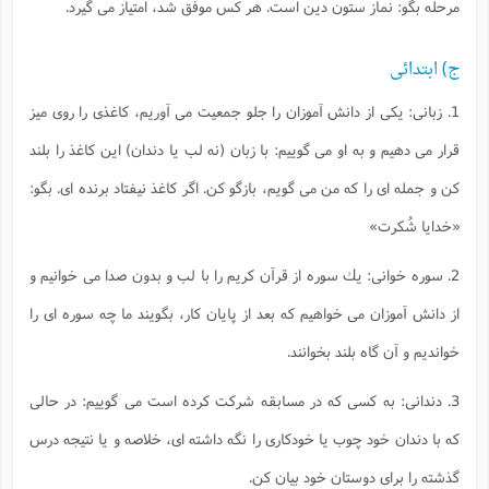
مرحله بگو: نماز ستون دين است. هر كس موفق شد، امتياز مى گيرد.
ج) ابتدائى
1. زبانى: يكى از دانش آموزان را جلو جمعيت مى آوريم، كاغذى را روى ميز
قرار مى دهيم و به او مى گوييم: با زبان (نه لب يا دندان) اين كاغذ را بلند
كن و جمله اى را كه من مى گويم، بازگو كن. اگر كاغذ نيفتاد برنده اى. بگو:
«خدايا شُكرت»
2. سوره خوانى: يك سوره از قرآن كريم را با لب و بدون صدا مى خوانيم و
از دانش آموزان مى خواهيم كه بعد از پايان كار، بگويند ما چه سوره اى را
خوانديم و آن گاه بلند بخوانند.
3. دندانى: به كسى كه در مسابقه شركت كرده است مى گوييم: در حالى
كه با دندان خود چوب يا خودكارى را نگه داشته اى، خلاصه و يا نتيجه درس
گذشته را براى دوستان خود بيان كن.