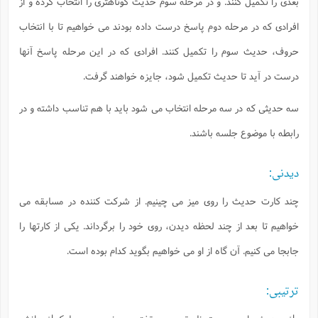
بعدى را تكميل كنند. و در مرحله سوم حديث كوتاهترى را انتخاب كرده و از
افرادى كه در مرحله دوم پاسخ درست داده بودند مى خواهيم تا با انتخاب
حروف، حديث سوم را تكميل كنند. افرادى كه در اين مرحله پاسخ آنها
درست در آيد تا حديث تكميل شود، جايزه خواهند گرفت.
سه حديثى كه در سه مرحله انتخاب مى شود بايد با هم تناسب داشته و در
رابطه با موضوع جلسه باشند.
ديدنى:
چند كارت حديث را روى ميز مى چينيم. از شركت كننده در مسابقه مى
خواهيم تا بعد از چند لحظه ديدن، روى خود را برگرداند. يكى از كارتها را
جابجا مى كنيم. آن گاه از او مى خواهيم بگويد كدام بوده است.
ترتيبى: