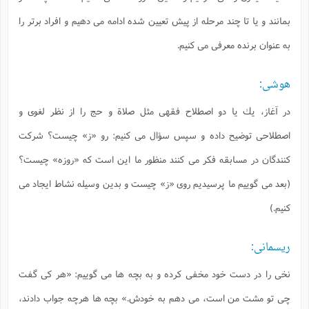
بمانند و يا تا چند مرحله از پيش تعيين شده ادامه مى دهيم و افراد برتر را
به عنوان برنده معرفى مى كنيم.
هوشى:
در آغاز، يك يا دو اصطلاح فقهى مثل صلاة و حج را از نظر لغوى و
اصطلاحى توضيح داده و سپس سؤال مى كنيم: رو «ز» چيست؟ شركت
كنندگان در مسابقه فكر مى كنند منظور ما اين است كه «روزه» چيست؟
(بعد مى گوييم ما پرسيديم روى «ز» چيست و بدين وسيله نشاط ايجاد مى
كنيم.)
ريسمانى:
نخى را در دست خود مخفى كرده و به بچه ها مى گوييم: «هر كى گفت
چى تو مشت من است، مى دهم به خودش.» بچه ها هرچه جواب دادند،