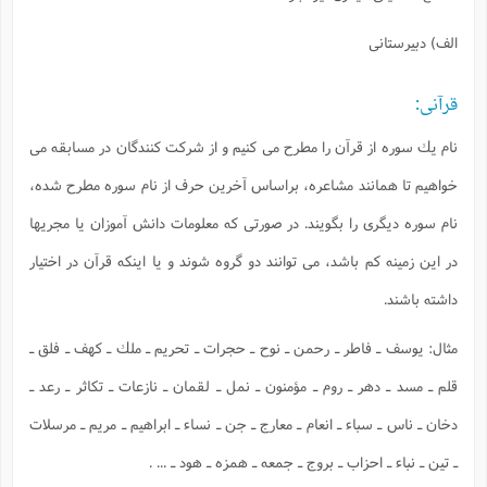
الف) دبيرستانى
قرآنى:
نام يك سوره از قرآن را مطرح مى كنيم و از شركت كنندگان در مسابقه مى
خواهيم تا همانند مشاعره، براساس آخرين حرف از نام سوره مطرح شده،
نام سوره ديگرى را بگويند. در صورتى كه معلومات دانش آموزان يا مجريها
در اين زمينه كم باشد، مى توانند دو گروه شوند و يا اينكه قرآن در اختيار
داشته باشند.
مثال: يوسف ـ فاطر ـ رحمن ـ نوح ـ حجرات ـ تحريم ـ ملك ـ كهف ـ فلق ـ
قلم ـ مسد ـ دهر ـ روم ـ مؤمنون ـ نمل ـ لقمان ـ نازعات ـ تكاثر ـ رعد ـ
دخان ـ ناس ـ سباء ـ انعام ـ معارج ـ جن ـ نساء ـ ابراهيم ـ مريم ـ مرسلات
ـ تين ـ نباء ـ احزاب ـ بروج ـ جمعه ـ همزه ـ هود ـ ... .