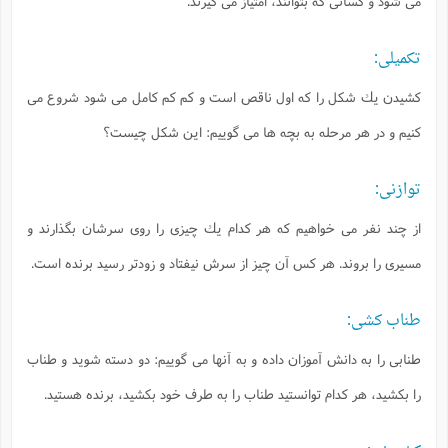
مى شود و كسانى كه بتوانند، امتياز مى گيرند.
تكميلى:
كشيدن يك شكل را كه اول ناقص است و كم كم كامل مى شود شروع مى
كنيم و در هر مرحله به بچه ها مى گوييم: اين شكل چيست؟
توازنى:
از چند نفر مى خواهيم كه هر كدام يك چيزى را روى سرشان بگذارند و
مسيرى را بروند. هر كس آن چيز از سرش نيفتاد و زودتر رسيد برنده است.
طناب كشى:
طنابى را به دانش آموزان داده و به آنها مى گوييم: دو دسته شويد و طناب
را بكشيد، هر كدام توانستيد طناب را به طرف خود بكشيد، برنده هستيد.