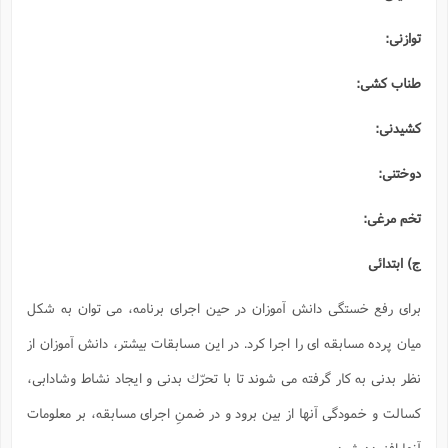
ا
ش
و
توازنى:
ف
(
ذ
ن
م
م
طناب كشى:
غ
م
م
(
كشيدنى:
ش
ب
ه
(
دوختنى:
و
ن
ا
تخم مرغى:
ف
ح
م
(
ج) ابتدائى
م
ن
ش
(
براى رفع خستگى دانش آموزان در حين اجراى برنامه، مى توان به شكل
د
س
ميان پرده مسابقه اى را اجرا كرد. در اين مسابقات بيشتر، دانش آموزان از
ف
ف
م
نظر بدنى به كار گرفته مى شوند تا با تحرّك بدنى و ايجاد نشاط وشادابى،
ش
م
كسالت و خمودگى آنها از بين برود و در ضمنِ اجراى مسابقه، بر معلومات
آنها افزوده شود.