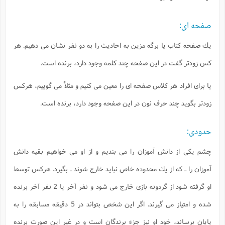
صفحه اى:
يك صفحه كتاب يا برگه مزين به احاديث را به دو نفر نشان مى دهيم. هر
كس زودتر گفت در اين صفحه چند كلمه وجود دارد، برنده است.
يا براى افراد هر كلاس صفحه اى را معين مى كنيم و مثلاً مى گوييم، هركس
زودتر بگويد چند حرف نون در اين صفحه وجود دارد، برنده است.
حدودى:
چشم يكى از دانش آموزان را مى بنديم و از او مى خواهيم بقيه دانش
آموزان را ـ كه از يك محدوده خاص نبايد خارج شوند ـ بگيرد. هركس توسط
او گرفته شود از گردونه بازى خارج مى شود و نفر آخر يا 2 نفر آخر برنده
شده و امتياز مى گيرند. اگر اين شخص بتواند در 5 دقيقه مسابقه را به
پايان برساند، خود او نيز جزء برندگان است و در غير اين صورت برنده