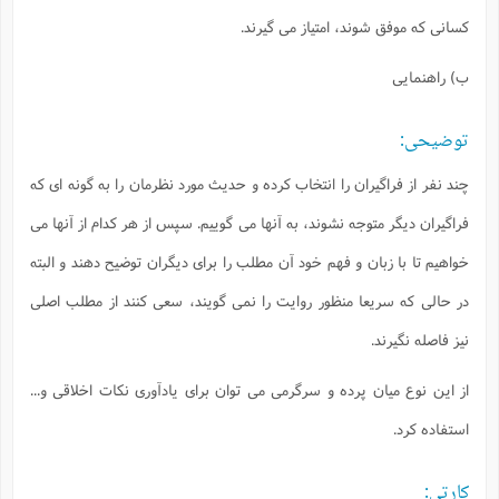
كسانى كه موفق شوند، امتياز مى گيرند.
ب) راهنمايى
توضيحى:
چند نفر از فراگيران را انتخاب كرده و حديث مورد نظرمان را به گونه اى كه
فراگيران ديگر متوجه نشوند، به آنها مى گوييم. سپس از هر كدام از آنها مى
خواهيم تا با زبان و فهم خود آن مطلب را براى ديگران توضيح دهند و البته
در حالى كه سريعا منظور روايت را نمى گويند، سعى كنند از مطلب اصلى
نيز فاصله نگيرند.
از اين نوع ميان پرده و سرگرمى مى توان براى يادآورى نكات اخلاقى و...
استفاده كرد.
كارتى: