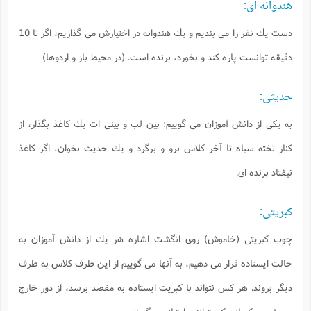
هندوانه اى:
دست يك نفر را مى بنديم و يك هندوانه در اختيارش مى گذاريم، اگر تا 10
دقيقه توانست پاره كند و بخورد، برنده است. (در محيط باز و اردوها)
حديثى:
به يكى از دانش آموزان مى گوييم: بين لب و بينى ات يك كاغذ بگذار، از
كنار تخته سياه تا آخر كلاس برو و برگرد و يك حديث بخوان، اگر كاغذ
نيفتاد برنده اى.
كبريتى:
چوب كبريتى (خاموش) روى انگشت اشاره هر يك از دانش آموزان به
حالت ايستاده قرار مى دهيم، به آنها مى گوييم از اين طرف كلاس به طرف
ديگر بروند. هر كس نتواند با كبريت ايستاده به مقصد برسد، از دور خارج