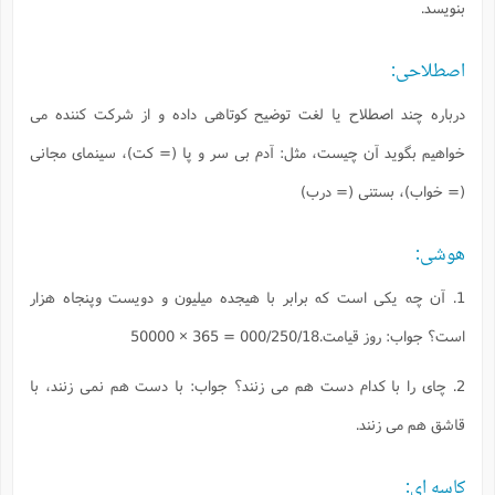
بنويسد.
اصطلاحى:
درباره چند اصطلاح يا لغت توضيح كوتاهى داده و از شركت كننده مى
خواهيم بگويد آن چيست، مثل: آدم بى سر و پا (= كت)، سينماى مجانى
(= خواب)، بستنى (= درب)
هوشى:
1. آن چه يكى است كه برابر با هيجده ميليون و دويست وپنجاه هزار
است؟ جواب: روز قيامت.000/250/18 = 365 × 50000
2. چاى را با كدام دست هم مى زنند؟ جواب: با دست هم نمى زنند، با
قاشق هم مى زنند.
كاسه اى: