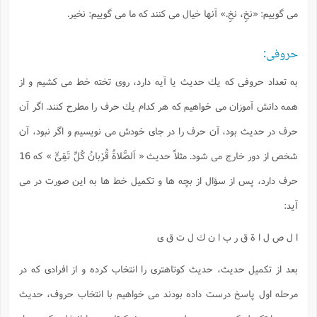
مى گوييم:
«نخِ، نخِ.»
آنها خيال مى كنند كه ما مى گوييم: نخير.
حروفى:
به تعداد حروفى كه يك حديث يا آيه دارد، روى تخته خط مى كشيم و از
همه دانش آموزان مى خواهيم كه هر كدام يك حرف را مطرح كنند. اگر آن
حرف در حديث بود، آن حرف را در جاى خودش مى نويسيم و اگر نبود، آن
شخص از دور خارج مى شود. مثلاً حديث
« اَلصَّلاةُ قُرْبانُ كُلِّ تَقِىٍّ »
كه 16
حرف دارد، پس از سؤال از بچه ها و تكميل خط ها به اين صورت در مى
آيد:
ا ل ص ل ا ة ق ر ب ا ن ك ل ت ق ى
بعد از تكميل حديث، حديث كوتاهترى را انتخاب كرده و از افرادى كه در
مرحله اول پاسخ درست داده بودند مى خواهيم با انتخاب حروف، حديث