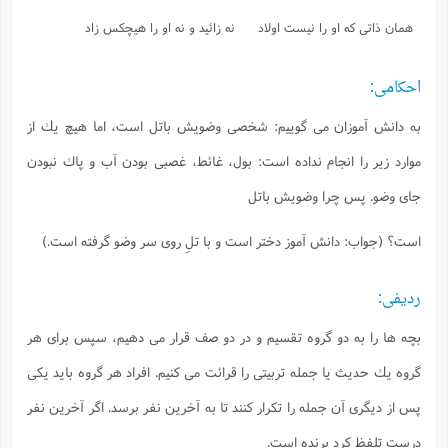
همان ذاتى كه او را نيست اولاد
نه زائيد و نه او را هيچكس زاد
احكامى:
به دانش آموزان مى گوييم: شخصى وضويش باتل است، اما هيچ يك از
موارد زير را انجام نداده است: بول، غائط، غصبى بودن آب و پاك نبودن
جاى وضو. پس چرا وضويش باتل
است؟ (جواب: دانش آموز دختر است و با تلِ روى سر وضو گرفته است.)
رديفى:
بچه ها را به دو گروه تقسيم و در دو صف قرار مى دهيم، سپس براى هر
گروه يك حديث يا جمله تربيتى را قرائت مى كنيم. افراد هر گروه بايد يكى
پس از ديگرى آن جمله را تكرار كنند تا به آخرين نفر برسد. اگر آخرين نفر
درست تلفظ كرد برنده است.