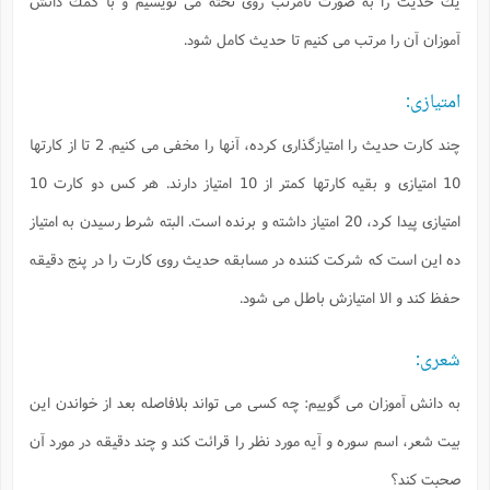
يك حديث را به صورت نامرتب روى تخته مى نويسيم و با كمك دانش
آموزان آن را مرتب مى كنيم تا حديث كامل شود.
امتيازى:
چند كارت حديث را امتيازگذارى كرده، آنها را مخفى مى كنيم. 2 تا از كارتها
10 امتيازى و بقيه كارتها كمتر از 10 امتياز دارند. هر كس دو كارت 10
امتيازى پيدا كرد، 20 امتياز داشته و برنده است. البته شرط رسيدن به امتياز
ده اين است كه شركت كننده در مسابقه حديث روى كارت را در پنج دقيقه
حفظ كند و الا امتيازش باطل مى شود.
شعرى:
به دانش آموزان مى گوييم: چه كسى مى تواند بلافاصله بعد از خواندن اين
بيت شعر، اسم سوره و آيه مورد نظر را قرائت كند و چند دقيقه در مورد آن
صحبت كند؟