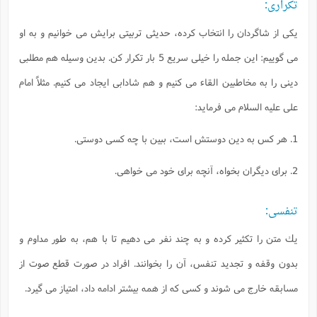
تكرارى:
يكى از شاگردان را انتخاب كرده، حديثى تربيتى برايش مى خوانيم و به او
مى گوييم: اين جمله را خيلى سريع 5 بار تكرار كن. بدين وسيله هم مطلبى
دينى را به مخاطبين القاء مى كنيم و هم شادابى ايجاد مى كنيم. مثلاً امام
على عليه السلام مى فرمايد:
1. هر كس به دين دوستش است، ببين با چه كسى دوستى.
2. براى ديگران بخواه، آنچه براى خود مى خواهى.
تنفسى:
يك متن را تكثير كرده و به چند نفر مى دهيم تا با هم، به طور مداوم و
بدون وقفه و تجديد تنفس، آن را بخوانند. افراد در صورت قطع صوت از
مسابقه خارج مى شوند و كسى كه از همه بيشتر ادامه داد، امتياز مى گيرد.