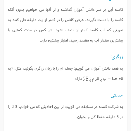
كاسه آبى بر سر دانش آموزان گذاشته و از آنها مى خواهيم بدون آنكه
كاسه را با دست بگيرند، عرض كلاس را در كمتر از يك دقيقه طى كنند به
صورتى كه آب كاسه كمتر از نصف نشود. هر كس در مدت كمترى با
بيشترين مقدار آب به مقصد رسيد، امتياز بيشترى دارد.
زرگرى:
به همه دانش آموزان مى گوييم: جمله اى را با زبان زرگرى بگوئيد، مثل:
«به
نام خدا = بِ زِ ناز مِ زِ خُ زُ دازا»
حديثى:
به شركت كننده در مسابقه مى گوييم: از بين احاديثى كه مى خوانم، 3 تا را
در 5 دقيقه حفظ كن و بخوان.