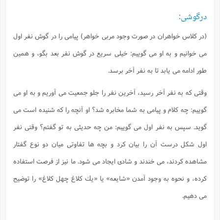
درگوشى:
(در كلاس خواهران در صورت وجود مربى خواهر) پيامى را در گوش نفر اول
مى خوانيم و به او مى گوييم: خيلى سريع در گوش نفر بعد بگو، و همين
طور ادامه مى يابد تا به نفر آخر برسد.
وقتى كه به نفر آخر رسيد، آخرين نفر را جلو جمعيت مى آوريم و به او مى
گوييم: چه كلام و پيامى به شما مخابره شد؟ او آنچه را كه شنيده است مى
گويد. سپس به نفر اول مى گوييم: من چه حديثى به تو گفتم؟ وقتى نفر
اول شكل درست آن را بيان كرد و بچه ها تفاوتى ميان دو نوع گفتار
مشاهده كردند، مى خندند و شادى ايجاد مى شود. ما نيز از فرصت استفاده
كرده، و نحوه به وجود آمدن «شايعه» يا «يك كلاغ چهل كلاغ» را توضيح
مى دهيم.