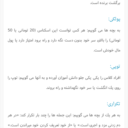
برگشت برنده است.
پولكى:
به بچه ها مى گوييم: هر كس توانست اين اسكناس (20 تومانى يا 50
تومانى) را بالاى سر خود بدون دست نگه دارد و راه برود امتياز دارد يا پول
مال خودش است.
توپى:
افراد كلاس را يكى يكى جلو دانش آموزان آورده و به آنها مى گوييم: توپ را
روى يك انگشت يا سر خود نگهداشته و راه بروند.
تكرارى:
به هر يك از بچه ها مى گوييم: اين جمله ها را چند بار تكرار كند: «در هر
دم زدنى مزد و اجرى است.» يا «از خود تعريف كردن خود ميراندن است.»