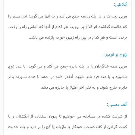
كلاغى:
مربى بچه ها را در يك رديف جمع مى كند و به آنها مى گويد: اين مسير را
كه علامت گذاشته ام كلاغ پر برويد، هر كدام از آنها كه تمامى راه را رفت،
برنده است و هر كدام در بين راه زمين خورد، بازنده مى باشد.
زوج و فردى:
مربى همه شاگردان را در يك دايره جمع مى كند و مى گويد: با عدد زوج
بنشينيد و با عدد فرد بلند شويد. آنقدر ادامه مى دهد تا همه بسوزند و از
دايره خارج شوند و به نفر آخر امتياز يا جايزه مى دهد.
كف دستى:
از شركت كننده در مسابقه مى خواهيم تا بدون استفاده از انگشتان و با
كمك گرفتن از كف دست، خودكار يا ماژيك يا گچ را بر دارد و يك حديث