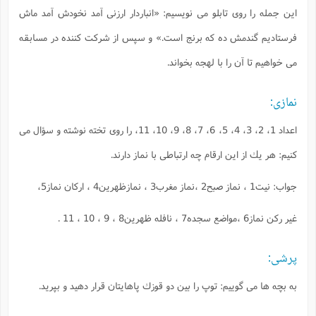
اين جمله را روى تابلو مى نويسيم: «انباردار ارزنى آمد نخودش آمد ماش
فرستاديم گندمش ده كه برنج است.» و سپس از شركت كننده در مسابقه
مى خواهيم تا آن را با لهجه بخواند.
نمازى:
اعداد 1، 2، 3، 4، 5، 6، 7، 8، 9، 10، 11، را روى تخته نوشته و سؤال مى
كنيم: هر يك از اين ارقام چه ارتباطى با نماز دارند.
جواب: نيت1 ، نماز صبح2 ،نماز مغرب3 ، نمازظهرين4 ، اركان نماز5،
غير ركن نماز6 ،مواضع سجده7 ، نافله ظهرين8 ، 9 ، 10 ، 11 .
پرشى:
به بچه ها مى گوييم: توپ را بين دو قوزك پاهايتان قرار دهيد و بپريد.