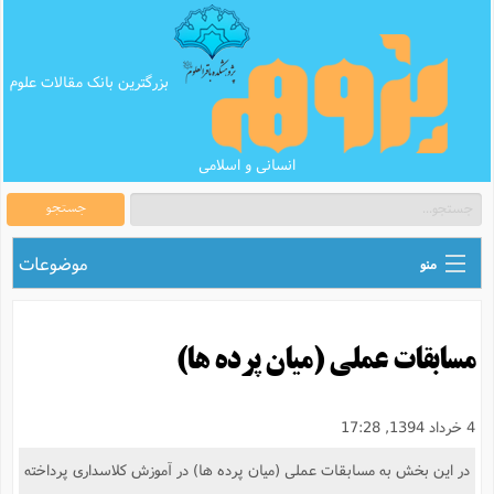
بزرگترین بانک مقالات علوم
انسانی و اسلامی
جستجو
موضوعات
منو
ق
اطلاع رسانی های علمی
ا
مسابقات عملى (میان پرده ‏ها)
ق
بانک محتوای تبلیغ
ر
ه
ب
ق
بانک مقالات
ع
م
4 خرداد 1394, 17:28
ت
ب
ق
م
پرسش و پاسخ
در این بخش به مسابقات عملى (میان پرده‏ ها) در آموزش کلاسداری پرداخته
م
ک
ق
م