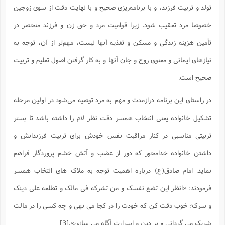
س
م
ع
ف
ق
م
(
تولد و تربیت فرزند، و با برنامه‌ریزى صحیح و با نهایت دقت از سوی زوجین
ه
ع
ع
ش
ز
م
ر
ش
پ
ا
ا
ا
خصوصا مرد تعقیب شود. زیرا قوامیت مرد و حق زن و فرزند منحصر در
ق
ح
ف
ت
گ
ع
ق
د
پ
ف
خ
(
ذ
ب
ت
ا
ش
م
تأمین هزینه زندگى و مسکن و تغذیه آنها نیست، مهم‌تر از آن، توجه به
ح
ع
ش
م
ع
س
2
م
ا
نیازهای ایمانی و معنوی روح و جان آنها و به کار گرفتن اصول تعلیم و تربیت
ا
خ
ت
خ
آ
م
ف
ق
ح
پ
ص
پ
د
ن
و
(
صحیح است.
آ
ه
ع
م
ش
ت
ت
د
پ
ج
ا
2
ا
ت
در راستای این برنامه درازمدت و مهم به مرد توصیه می‌شود در اولین مرحله
ی
گ
ش
ف
ا
(
ذ
ب
ش
م
تشکیل خانواده یعنی انتخاب همسر دقت نظر لام را داشته باشد تا بستر
ح
م
ا
ا
م
ا
م
ب
ا
ش
و
(
ف
تربیتی مناسبی در کنار مراقبت نفس خودش برای تربیت فرزندانش و
م
ش
ف
ن
م
پ
ع
و
داشتن خانواده خدامحور که دور از غضب و آتش خشم پروردگار فراهم
ا
ت
ف
ه
ع
ا
(
ف
ت
نماید. امام صادق(ع) درباره اهمیت توجه به ملاک های انتخاب همسر
ت
ق
ن
ح
ذ
غ
ش
م
فرمودند: «انظر این تضع نفسک و من تشرکه فی مالک و تطلعه علی دینک
ب
پ
ت
م
(
د
م
ه
ا
ت
و سرک؛ خوب دقت کن که خودت را در کجا می نهی و چه کسی را در مالت
ف
ح
س
آ
و
ر
ش
ن
ع
ف
شریک می گردانی و بر دین و اسرارت آگاه می سازی».[3]
ع
م
د