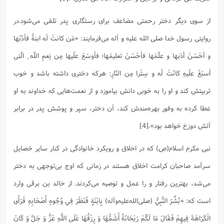
ت
ا
ا
ف
ح
ت
ت
س
ن
از سوی دیگر دختر رحمتی مضاعف برای رستگاری پدر تلقی می‌شود.در
ج
ذ
ق
ش
م
و
م
روایتی رسول خدا صلی الله علیه و آله می‌فرمایند‌‌: «مَن کانتْ لَه ابنةٌ فأدّبَها
م
س
م
ج
(
ا
و
و أحْسَنَ أدَبها و علّمَها فأحْسَنَ تعلیمَها؛ فأوسَعَ علَیها مِن نِعمِ اللّه ِ الّتی
ج
ش
ح
چ
م
ع
س
ف
خ
أسبَغَ علَیهِ کانَتْ لَه و سِتْرا مِن النّارِ: هرکه دخترى داشته باشد و خوب
(
ا
ف
ن
تربیتش کند و او را به خوبى دانش بیاموزد و از نعمت‌هایى که خداوند به او
ن
ت
م
ذ
م
ت
عطا کرده به وفور بهره‌مندش کند، آن دختر، سپر و پوشش پدر در برابر
م
م
ک
ا
ش
(
آتش دوزخ خواهد بود».[4]
ه
ش
پ
ع
ا
چ
و
نبی مکرم اسلام(ص) که در اخلاق و رویکرد خانوادگی در کنار سایر خصایل
ا
و
ع
ش
پ
(
ف
سرآمد صاحبان کرامت اخلاق هستند در زمانی که اوج بی‌توجهی به دختر
ذ
ف
ن
م
ز
می‌شد، بهترین رفتار و را عمل و توصیه می‌کردند. از خالد بن برقی وارد
ن
ت
ا
(
م
ت
است که: «بُشِّرَ النَّبِيُّ (صلی‌الله‌علیه‌و‌آله) بِابْنَةٍ فَنَظَرَ فِي وُجُوهِ أَصْحَابِهِ فَرَأَى
ح
م
ا
ع
الْكَرَاهَةَ فِيهِمْ فَقَالَ مَا لَكُمْ رَيْحَانَةٌ أَشَمُّهَا وَ رِزْقُهَا عَلَى اللَّهِ عَزَّ وَ جَلَّ وَ كَانَ
(
ع
ش