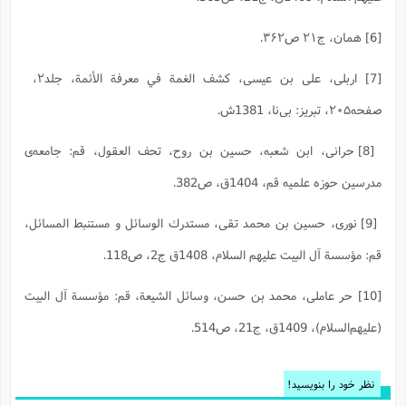
[6] همان، ج۲۱ ص۳۶۲.
[7] اربلی، علی بن عیسی، کشف الغمة في معرفة الأئمة، جلد۲،
صفحه۲۰۵، تبریز: بی‌‌نا، 1381ش.
[8] حرانی، ابن شعبه، حسین بن روح، تحف العقول، قم: جامعه‌ی
مدرسین حوزه علمیه قم، 1404ق، ص382.
[9] نورى، حسين بن محمد تقى، ‏مستدرك الوسائل و مستنبط المسائل‏،
قم‏: مؤسسة آل البيت عليهم السلام‏، 1408ق ج2، ص118.
[10] حر عاملى، محمد بن حسن‏، وسائل الشيعة، قم‏: مؤسسة آل البيت
(عليهم‌السلام)، 1409ق، ج21، ص514.
نظر خود را بنویسید!