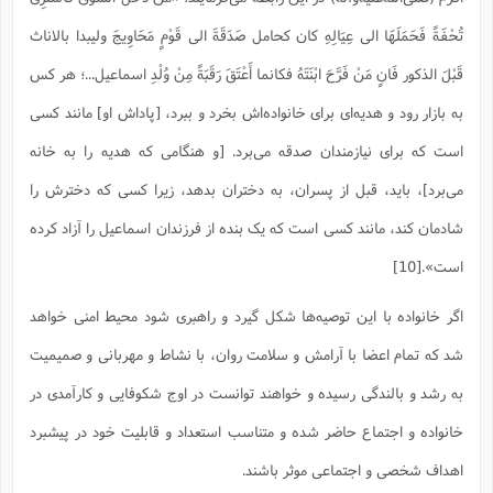
تُحْفَةً فَحَمَلَهَا الی عِیَالِهِ کان کحامل صَدَقَةَ الی قَوْمٍ مَحَاوِیجَ ولیبدا بالاناث
قَبْلَ الذکور فَانٍ مَنْ فَرَّحَ ابْنَتَهُ فکانما أَعْتَقَ رَقَبَةً مِنْ وُلْدِ اسماعیل...؛ هر کس
به بازار رود و هدیه‏‌ای برای خانواده‏‌اش بخرد و ببرد، [پاداش او] مانند کسی
است که برای نیازمندان صدقه می‏‌برد. [و هنگامی که هدیه را به خانه
می‌‏برد]، باید، قبل از پسران، به دختران بدهد، زیرا کسی که دخترش را
شادمان کند، مانند کسی است که یک بنده از فرزندان اسماعیل را آزاد کرده
است».[10]
اگر خانواده با این توصیه‌ها شکل گیرد و راهبری شود محیط امنی خواهد
شد که تمام اعضا با آرامش و سلامت روان، با نشاط و مهربانی و صمیمیت
به رشد و بالندگی رسیده و خواهند توانست در اوج شکوفایی و کارآمدی در
خانواده و اجتماع حاضر شده و متناسب استعداد و قابلیت خود در پیشبرد
اهداف شخصی و اجتماعی موثر باشند.