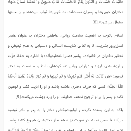
«اَلبَناتُ حَسَناتٌ و َالبَنُونَ نِعَمٌ فَالحَسَناتُ تُثابُ عَلَيهِنَّ و َالنِّعمَةُ تُسأَلُ عَنها؛
دختران خوبى‏‌ها و پسران نعمت‏‌اند، به خوبى‏‌ها ثواب مى‏‌دهند و از نعمت‏ها
سئوال مى‏‌شود».[8]
اسلام باتوجه به اهمیت سلامت روانی، عاطفی دختران به عنوان عنصر
نسل‌پرور بشریت، تا به تعالی شایسته انسانی و دستیابی به عدم تبعیض و
تحقیر دختران در خانواده، پيامبر (صلى‌الله‌عليه‌و‌آله) با اشاره به حفظ عزّت
و ارزشمندى فرزند و عوارض روانى عملكردهاى نامطلوب، نسبت به دختر
فرمود: «مَن كَانَت لَهُ أُنثَى فَلَم يُؤذِهَا وَ لَم يُهنِها وَ لَم يُؤثِر وُلدَهُ عَلَيهَا أَدخَلَهُ
اللّهُ الجَنَّهَ؛ كسى كه فرزند دخترى داشته باشد و او را اذيت نكند و توهين
نكند و پسر را بر او ترجيح ندهد، خداوند، او را وارد بهشت مى‌كند».[9]
بلکه به این بسنده نکرده و اولویت‌بخشی دختر را به پدر و مادر توصیه
می‌‌کند تا سعی نمایند در صورت تهیه هدیه از دخترشان شروع کنند؛ پیامبر
اکرم (صلی‌الله‌علیه‌و‌آله) در این رابطه می‌فرمایند: «مَنْ دَخَلَ السُّوقَ فَاشْتُرِیَ