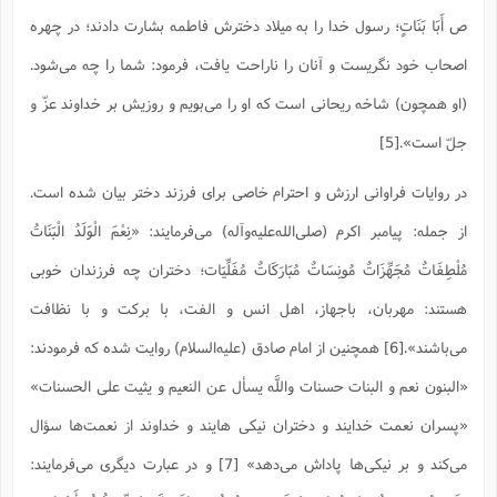
ا
ش
ص أَبَا بَنَاتٍ؛ رسول خدا را به میلاد دخترش فاطمه بشارت دادند؛ در چهره
و
ف
(
ذ
اصحاب خود نگریست و آنان را ناراحت یافت، فرمود: شما را چه می‌شود.
ن
م
م
غ
(او همچون) شاخه ریحانی است که او را می‌بویم و روزیش بر خداوند عزّ و
م
م
(
جلّ است».[5]
ش
ب
ه
(
در روایات فراوانی ارزش و احترام خاصی برای فرزند دختر بیان شده است.
و
ن
ا
از جمله: پیامبر اکرم (صلی‌الله‌علیه‌و‌آله) می‌فرمایند: «نِعْمَ الْوَلَدُ الْبَنَاتُ
ف
ح
مُلْطِفَاتٌ مُجَهِّزَاتٌ مُونِسَاتٌ مُبَارَكَاتٌ مُفَلِّيَات‏؛ دختران چه فرزندان خوبی
م
(
م
هستند: مهربان، باجهاز، اهل انس و الفت، با برکت و با نظافت
ن
ش
(
می‌باشند».[6] همچنین از امام صادق (علیه‌السلام) روایت شده که فرمودند:
د
س
ف
«البنون نعم و البنات حسنات واللَّه یسأل عن النعیم و یثیت علی الحسنات»
ف
م
ش
«پسران نعمت خدایند و دختران نیکی هایند و خداوند از نعمت‌ها سؤال
م
می‌کند و بر نیکی‌ها پاداش می‌دهد» [7] و در عبارت دیگری می‌فرمایند: