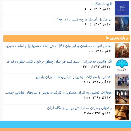
الهیات جنگ...
11 تیر 1404, 10:7
در مقابل آمریکا ما چه کسی را داریم؟!...
10 تیر 1404, 9:25
پر بازدیدترین ها
تعامل اعراب مسلمان و ایرانیان (6) نقش امام حسن(ع) و امام حسین(ع) در فتح ایران
4 تیر 1390, 0:0
اگر والدین به فرزندان ستم کنند فرزندان چطور برخورد کنند، بطوری که هم موجب ناراحتی آنها نشود و هم بتوانند آنها را امر به معروف و نهی از منکر کنند، و اگر نصیحت تأثیر نداشت چطور باید با آنها برخورد کرد؟
24 آبان 1393, 14:10
آشنایی با مجازات توهین و درگیری با مأموران پلیس
17 آذر 1397, 4:27
مجازات‌ توهین به افراد، مسئولان، کارکنان دولتی و ضابطان قضایی چیست؟
17 آذر 1397, 4:27
راههای رسیدن به آرامش روانی از نگاه قرآن
11 دی 1396, 13:58