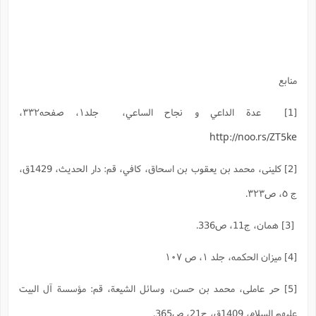
منابع
[1] عدة الداعي و نجاح الساعي، جلد۱، صفحه۳۳۲،
http://noo.rs/ZT5ke
[2] كلينى، محمد بن يعقوب بن اسحاق، ‏كافي، قم‏: دار الحديث، ‏1429ق،
ج ٥، ص٣٢٣.
[3] همان، ج11، ص336.
[4] میزان الحکمه، جلد ۱، ص ۱۰۷
[5] حر عاملى، محمد بن حسن‏، وسائل الشيعة، قم‏: مؤسسة آل البيت
عليهم السلام، 1409ق، ج21، ص365.