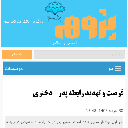
بزرگترین بانک مقالات علوم
انسانی و اسلامی
جستجو
موضوعات
منو
ق
اطلاع رسانی های علمی
ا
فرصت و تهدید رابطه پدر-دختری
ق
بانک محتوای تبلیغ
ر
ه
ب
ق
بانک مقالات
ع
م
30 خرداد 1403, 15:48
ت
ب
ق
م
پرسش و پاسخ
در این نوشتار سعی شده است نقش پدر در خانواده به خصوص در رابطه
م
ک
ق
م