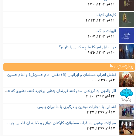
ا
ش
11 تیر 1404, 17:0
و
ف
کارهای کثیف
(
ذ
ن
11 تیر 1404, 13:42
م
م
غ
م
الهیات جنگ...
م
(
11 تیر 1404, 10:7
ش
ب
در مقابل آمریکا ما چه کسی را داریم؟!...
ه
(
10 تیر 1404, 9:25
و
ن
ا
پر بازدیدترین ها
ف
ح
م
تعامل اعراب مسلمان و ایرانیان (6) نقش امام حسن(ع) و امام حسین(ع) در فتح ایران
(
م
4 تیر 1390, 0:0
ن
اگر والدین به فرزندان ستم کنند فرزندان چطور برخورد کنند، بطوری که هم موجب ناراحتی آنها نشود و هم بتوانند آنها را امر به معروف و نهی از منکر کنند، و اگر نصیحت تأثیر نداشت چطور باید با آنها برخورد کرد؟
ش
(
24 آبان 1393, 14:10
د
س
ف
آشنایی با مجازات توهین و درگیری با مأموران پلیس
ف
م
17 آذر 1397, 4:27
ش
م
مجازات‌ توهین به افراد، مسئولان، کارکنان دولتی و ضابطان قضایی چیست؟
17 آذر 1397, 4:27