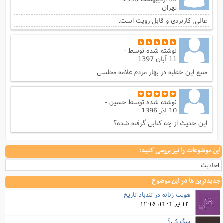
ت
ا
تهران
ا
ف
ح
ت
ت
س
ن
عالی, کاربردی و قابل رویت است.
ج
ذ
ق
ش
م
و
م
م
س
م
ج
(
ا
نوشته شده توسط
-
و
11 آبان 1397
ج
ش
ح
چ
م
ع
س
منبع این خطبه در بهار مردم علامه مجلسی
ف
خ
(
ا
ف
ن
ن
ت
م
ذ
م
نوشته شده توسط
حسین -
ت
م
10 آذر 1396
م
ک
ا
ش
(
این حدیث از چه کتابی گرفته شده؟
ه
ش
پ
ع
ا
چ
و
این موضوعات را نیز بررسی کنید:
ا
و
ع
ش
پ
(
ف
احادیث
ذ
ف
ن
م
ز
جدیدترین ها در این موضوع
ن
ت
ا
(
م
هویت زنانه در تندباد تاریخ
ت
ح
م
12 تیر 1404, 12:15
ا
ع
(
سگ کی؟
ع
ش