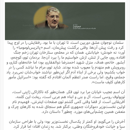
م
ق
ت
تقویم عبادی
ن
ق
م
ک
م
م
ن
ت
ق
ا
ت
ن
ق
چند رسانه ای
ت
ش
ع
و
ق
ا
م
س
ا
ا
چ
ق
ت
احادیث
ن
ق
ا
ا
و
ج
ا
پ
ر
ف
ش
ق
م
ب
ا
م
ا
ت
ا
ن
سلمان نوجوان عشق دوربین است. تا تهران با ما بود. رفقایش را در اوج پیدا
ق
و
فرهنگ علوم انسانی و اسلامی
ا
ن
ا
ع
ن
و
کرد و رفت پیش آن‌ها. وقتی برگشت پیش‌مان، اسم «پاتریس‌لومومبا» را
ف
ا
ا
م
س
ق
آ
ا
س
آورد؛ نه خودش؛ خیابانش. همان که در محله‌ی ستارخان تهران زخم جنگ
ت
ف
و
ش
پ
ق
ا
ا
ا
س
ت
ویترین
افتاده روی جایی از تنش. ازش خواستیم ما را ببرد آن‌جا. بردمان توی کوچه‌ی
ع
ق
م
س
ب
و
ت
آ
ز
آ
آبشور. خانه‌ی هدف، منزل شهید احمدرضا ذوالفقاری بود؛ اما خانه‌های کناری و
ح
و
ح
ت
ا
ا
ه
س
و
روبرویش هم منهدم یا معیوب شده بودند. شاید توی مرام ما نباشد کسی را در
د
ق
آ
ت
ا
ق
یادداشت‌ها
ن
م
و
و
و
ا
خواب بکشیم؛ ولی برخی از ابناء آدم اگر این‌طور نباشند خواب‌شان نمی‌برد. یاد
ق
ف
د
ش
ن
جمله‌ی وقیح، اما راست صدر اعظم آلمان افتادم که گفته بود: «اسرائیل مأمور
ه
ف
ق
ر
ح
و
ا
ع
آ
ت
ص
کارهای کثیف ماست».
تست
ه
ه
ش
ق
آ
ف
د
س
ا
ع
م
ق
ق
خ
ر
ا
و
ش
ک
ج
ص
آن اسم عجیب خیابان مرا برد توی فکر. همان‌طور که ناکازاکی ژاپنی است،
م
ف
ق
آ
ه
ف
ش
ه
آ
ب
س
ق
ت
ق
ک
ن
توپولوف روسی است، آل و بنی و ابناء هم عربی است، ریخت این کلمه،
ه
م
ع
ق
ا
ت
و
م
ص
آفریقایی است. از قضا وقتی کمی گشتم توی صفحات اینترنتی، فهمیدم نام
ا
ت
ذ
ت
آ
م
م
ا
م
ع
ت
ا
م
اولین نخست‌وزیر دموکرات جمهوری کنگو هم سنجاق شده به کارهای چرک و
ن
ف
ا
ز
ع
ا
س
و
ق
متعفن همین چشم‌آبی‌های موزرد. چطور؟ داستان دارد.
ت
م
ت
ن
م
س
و
ا
ح
م
ر
ن
ق
م
خ
ر
ت
م
ا
ا
ف
ن
پ
ا
ر
ز
ا
آخرش را می‌گویم: او کمتر از یک‌سال نخست‌وزیر بود؛ ولی با طراحی سازمان
و
م
آ
د
م
ق
ا
ه
ص
(
ا
س
سیا و خیانت خودفروختگان وطنی، برکنار شد. به زندان افتاد؛ اما فرار کرد.
ق
ر
ا
م
ت
س
ا
ا
د
ف
ن
م
ا
ا
خ