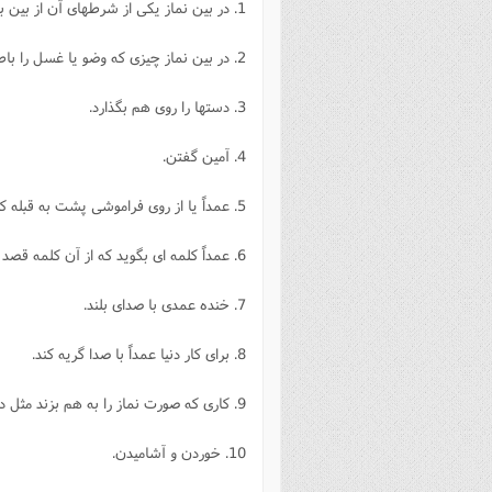
1. در بين نماز يكى از شرطهاى آن از بين برود.
فصل 
2. در بين نماز چيزى كه وضو يا غسل را باطل مى كند پيش آيد.
علوم
خ
3. دستها را روى هم بگذارد.
4. آمين گفتن.
5. عمداً يا از روى فراموشى پشت به قبله كند يا به طرف راست يا چپ قبله برگردد.
6. عمداً كلمه اى بگويد كه از آن كلمه قصد معنى كند.
7. خنده عمدى با صداى بلند.
8. براى كار دنيا عمداً با صدا گريه كند.
9. كارى كه صورت نماز را به هم بزند مثل دست زدن، به هوا پريدن
10. خوردن و آشاميدن.