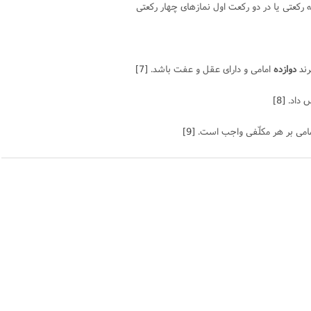
رند
دوازده
امامى و داراى عقل و عفت باشد.
[7]
 داد.
[8]
امى بر هر مكلّفى واجب است.
[9]