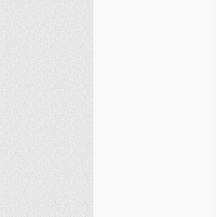
نصیریه (شیعی)
سایر فرق شیعی