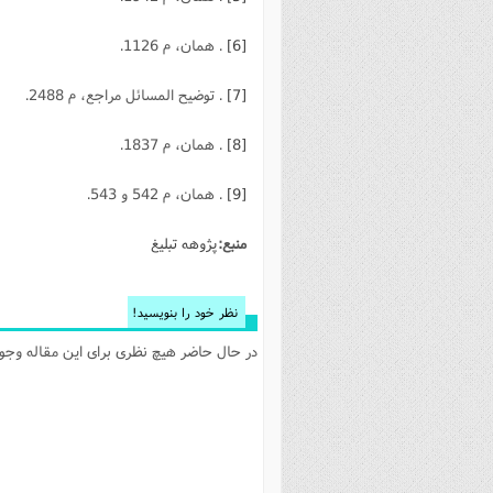
[6]
. همان، م 1126.
[7]
. توضيح المسائل مراجع، م 2488.
[8]
. همان، م 1837.
[9]
. همان، م 542 و 543.
منبع:
پژوهه تبلیغ
نظر خود را بنویسید!
در حال حاضر هیچ نظری برای این مقاله وجود 