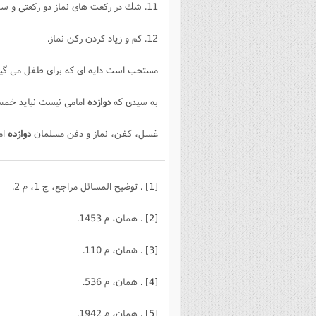
11. شك در ركعت هاى نماز دو ركعتى و سه ركعتى يا در دو ركعت اول نمازهاى چهار ركعتى
12. كم و زياد كردن ركن نماز.
مستحب است دايه اى كه براى طفل مى گي
به سيدى كه
دوازده
امامى نيست نبايد خمس
غسل، كفن، نماز و دفن مسلمان
دوازده
ام
[1]
. توضيح المسائل مراجع، ج 1، م 2.
[2]
. همان، م 1453.
[3]
. همان، م 110.
[4]
. همان، م 536.
[5]
. همان، م 1942.