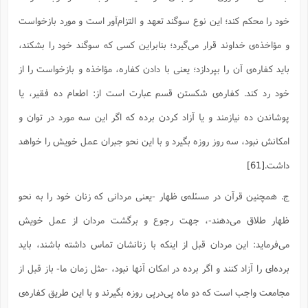
خود را محکم کند؛ این نوع سوگند تعهد و التزام‌آور است و مورد بازخواست
و مؤاخذه‌ی خداوند قرار می‌گیرد؛ بنابراین کسی که سوگند خود را بشکند،
باید کفاره‌ی آن را بپردازد؛ یعنی با دادن کفاره، مؤاخذه‌ و بازخواست را از
خود رد کند. کفاره‌ی شکستن قسم عبارت است از: اطعام ده فقیر، یا
پوشاندن ده نیازمند و یا آزاد کردن برده که اگر این سه مورد در توان و
امکانش نبود، سه روز روزه بگیرد و با این نحو جبران عمل خویش را خواهد
داشت.
[61]
ج. همچنین قرآن در مسئله‌ی ظهار -یعنی مردانی که زنان خود را به نحو
ظهار طلاق می‌دهند-، جهت رجوع و برگشت مردان از عمل خویش
می‌فرماید: این مردان قبل از اینکه با زنانشان تماس داشته باشند، باید
برده‌ای را آزاد کنند و اگر برده در امکان آنها نبود، -مثل زمان ما- باز قبل از
مجامعت واجب است که دو ماه پی‌درپی روزه بگیرند و با این طریق کفاره‌ی