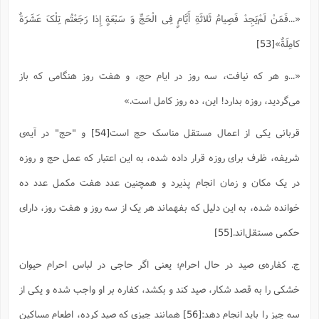
«...فَمَنْ لَمْ‌یَجِدْ فَصِیامُ ثَلاثَةِ أَیَّامٍ فِی الْحَجِّ وَ سَبْعَةٍ إِذا رَجَعْتُم تِلْکَ عَشَرَةٌ
کامِلَةٌ»
[53]
«...و هر که نیافت، سه روز در ایام حج، و هفت روز هنگامى که باز
مى‌گردید، روزه بدارد! این، ده روز کامل است.»
قربانی یکی از اعمال مستقل مناسک حج است
[54]
و "حج" در آیه‌ی
شریفه، ظرف برای روزه قرار داده شده، به این اعتبار که عمل حج و روزه
در یک مکان و زمان انجام پذیرد و همچنین عدد هفت مکمل عدد ده
خوانده شده، به این دلیل که بفهماند هر یک از سه روز و هفت روز، دارای
حکمی مستقل‌اند.
[55]
ج. کفاره‌ی صید در حال احرام؛ یعنی اگر حاجی در لباس احرام حیوان
خشکی را به قصد شکار، صید کند و بکشد، کفاره بر او واجب شده و یکی از
سه چیز را باید انجام دهد:
[56]
همانند چیزی که صید کرده، اطعام مساکین