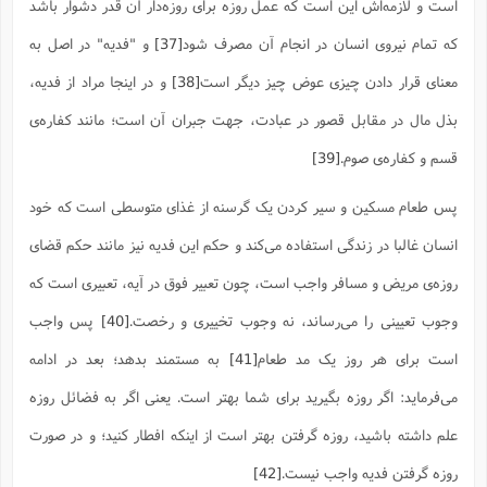
است و لازمه‌اش این است که عمل روزه برای روزه‌دار آن قدر دشوار باشد
که تمام نیروى انسان در انجام آن مصرف شود
[37]
و "فدیه" در اصل به
معنای قرار دادن چیزی عوض چیز دیگر است
[38]
و در اینجا مراد از فدیه،
بذل مال در مقابل قصور در عبادت، جهت جبران آن است؛ مانند کفاره‌ی
قسم و کفاره‌ی صوم.
[39]
پس طعام مسکین و سیر کردن یک گرسنه از غذای متوسطى است که خود
انسان غالبا در زندگی استفاده مى‌کند و حکم این فدیه نیز مانند حکم قضاى
روزه‌ی مریض و مسافر واجب است، چون تعبیر فوق در آیه، تعبیرى است که
وجوب تعیینى را مى‌رساند، نه وجوب تخییرى و رخصت.
[40]
پس واجب
است برای هر روز یک مد طعام
[41]
به مستمند بدهد؛ بعد در ادامه
می‌فرماید: اگر روزه بگیرید برای شما بهتر است. یعنی اگر به فضائل روزه
علم داشته باشید، روزه گرفتن بهتر است از اینکه افطار کنید؛ و در صورت
روزه گرفتن فدیه واجب نیست.
[42]