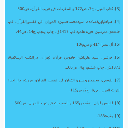
[3]
. کتاب العین‌، ج7، ص172 و المفردات فی غریب‌القرآن‌، ص500.
[4]
. طباطبایى(علامه)، سیدمحمدحسین؛ المیزان فى تفسیرالقرآن، قم‌،
جامعه‌ى مدرسین حوزه علمیه قم، ‌1417ق،‌ چاپ پنجم، ج14، ص44.
[5]
. آل عمران/41 و مریم/10.
[6]
. قرشى، سید على‌اکبر؛ قاموس قرآن‌، تهران‌، دارالکتب الإسلامیة،
1371ش‌، چاپ ششم، ج‌4، ص166.
[7]
. طوسى، محمدبن‌حسن؛‌ التبیان فى تفسیر القرآن،‌ بیروت، دار احیاء
التراث العربى،‌ بی‌تا، ج2، ص115.
[8]
. قاموس قرآن، ج4، ص165 و المفردات فی غریب‌القرآن‌، ص500.
[9]
. بقره/183.