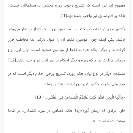
ت
ا
مفهوم آیه این است که تشریع وجوب روزه مختص به مسلمانان نیست،
ا
ف
ح
ت
ت
س
ن
ج
بلکه بر امم سابق نیز واجب شده بود.
[11]
ذ
ق
ش
م
و
م
م
س
م
ج
(
نکته‌ی بعدی در اختصاص خطاب آیه به مؤمنین است که از دو نظر می‌تواند
ا
و
ج
ش
ح
چ
م
باشد: یکى اینکه چون مؤمنین فقط آن را قبول دارند، لذا مخاطب قرار
ع
س
ف
خ
(
ا
ف
ن
گرفته‌اند و دیگر اینکه عبادت فقط از مؤمنین صحیح است؛ ولى این نوع
ن
ت
م
ذ
خطاب منافات ندارد که روزه و دیگر احکام به غیر آنان نیز واجب باشد.
[12]
م
ت
م
م
ک
ا
ش
(
مسئله‌ی دیگر در نوع بیان حکم روزه، تشریع برخی احکام دیگر است که در
ه
ش
پ
ع
نوع بیان تشریع حکم، نظیر این آیه هستند؛ از جمله:
ا
چ
و
ا
و
ع
ش
پ
(
«یاأَیُّهَا الَّذِینَ آمَنُوا کُتِبَ عَلَیْکُمُ الْقِصاصُ فِی الْقَتْلى...‌»
[13]
ف
ذ
ف
ن
م
ز
ن
ت
«اى افرادى که ایمان آورده‌اید! حکم قصاص در مورد کشتگان، بر شما
ا
(
م
ت
ح
نوشته شده است...»
م
ا
ع
(
ع
ش