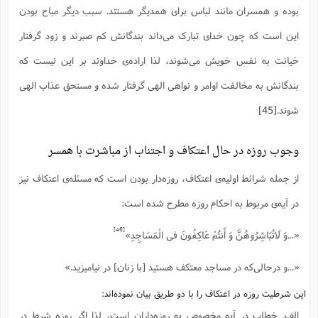
بوده و همسران مانند لباس برای همدیگر هستند. سبب دیگر مباح بودن
این است که چون خدای تبارک می‌داند بندگانش کم صبرند و زود گرفتار
خیانت به نفس خویش می‌شوند، لذا اراده‌ی خداوند بر این نیست که
بندگانش به مخالفت اوامر و نواهی الهی گرفتار شده و مستحق عذاب الهی
شوند.
[45]
وجوب روزه‌ در حال اعتکاف و اجتناب از مباشرت با همسر
از جمله شرائط اولیه‌ی اعتکاف، روزه‌دار بودن است که مسئله‌ی اعتکاف نیز
در آیه‌ی مربوط به احکام روزه مطرح شده است:
[46]
«...وَ لَاتُبَاشِرُوهُنَّ وَ أَنتُمْ عَاکِفُونَ فی الْمَسَاجِدِ»
«...و درحالی‌که در مساجد معتکف هستید [با زنان] در نیامیزید.»
این شرطیت روزه در اعتکاف را با دو طریق بیان نموده‌اند:
الف. خطاب در آیه مخصوص به روزه‌داران است، لذا اگر روزه شرط در