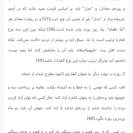
و روزه‌ی معادل، و "عدل" باید بر اساس قیمت صید باشد که در آیه‌ی
شریفه مراد از "عدل" غیر از جنس آن چیز است
[57]
و در روایت معادل هر
"مُدّ طعام"، یک روز روزه بیان شده است.
[58]
اینکه بین این سه نوع
کفاره ترتیب است یا نه، سیاق آیه بر بیشتر از تردید دلالت نمی‌کند، بلکه
سنت اهل بیت -علیهم‌السلام- باید آن را مشخص کند؛ اما بعید نیست
ادامه‌ی آیه بیان‌گر ترتیب میان این نوع کفارات باشد.
[59]
2. روزه در موارد دیگر به عنوان کفاره‌ی ثانویه مطرح شده؛ از جمله:
الف. کسی که مؤمنی را به خطا و به اشتباه بکشد، علاوه بر پرداخت دیه و
خونبها باید برده‌ای را به عنوان کفاره آزاد کند؛ حال کسی که توان آزاد کردن
برده را نداشته باشد یا برده‌ای نباشد تا آزاد کند، عوض آن باید دو ماه
پی‌درپی روزه بگیرد.
[60]
ب. کسی که از روی قصد و جدی سوگند یاد کند و با قصد و توجه سوگند