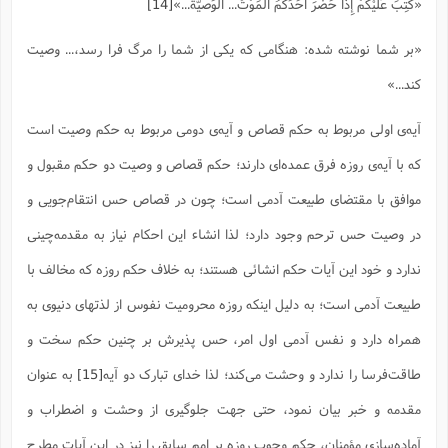
«کُتِبَ عَلَیْکُمْ إِذا حَضَرَ أَحَدَکُمُ الْمَوْتُ... الوَصیّةُ...»
[14]
ا
ش
و
ف
«بر شما نوشته شده: هنگامى که یکى از شما را مرگ فرا رسد،... وصیت
(
ذ
ن
م
م
کند...»
غ
م
م
(
آیه‌ی اولی مربوط به حکم قصاص و آیه‌ی دومی مربوط به حکم وصیت است
ش
ب
ه
که با آیه‌ی روزه فرق عمده‌ای دارند؛ حکم قصاص و وصیت دو حکم مقبول و
(
و
موافق با مقتضای طبیعت آدمی است؛ چون در قصاص حس انتقام‌جویی و
ن
ا
ف
ح
در وصیت حس ترحم وجود دارد؛ لذا انشاء این احکام نیاز به مقدمه‌چینی
م
(
م
ندارد و خود این آیات حکم انشائی هستند؛ به خلاف حکم روزه که مخالف با
ن
ش
(
طبیعت آدمی است؛ به دلیل اینکه روزه محرومیت نفوس از لذتهای دنیوی به
د
همراه دارد و نفس آدمی اول امر، حس پذیرش بر چنین حکم سخت و
س
ف
ف
م
طاقت‌فرسا را ندارد و وحشت می‌کند؛ لذا خدای تبارک دو آیه
[15]
به عنوان
ش
م
مقدمه و خبر بیان نمود، حتی جهت جلوگیری از وحشت و اضطراب و
آماده‌سازی مؤمنان، حکم وجوب روزه بر امم سابق را نیز در این آیات مطرح