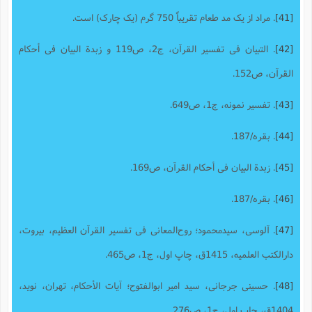
[41]
. مراد از یک مد طعام تقریباً 750 گرم (یک چارک) است.
[42]
. التبیان فى تفسیر القرآن،‌ ج2، ص119 و زبدة البیان فى أحکام
القرآن‌، ص152.
[43]
. تفسیر نمونه، ج1، ص649.
[44]
. بقره/187.
[45]
. زبدة البیان فى أحکام القرآن‌، ص169.
[46]
. بقره/187.
[47]
. آلوسى، سیدمحمود؛ روح‌المعانى فى تفسیر القرآن العظیم‌، بیروت‌،
دارالکتب العلمیه‌، 1415ق‌، چاپ اول‌، ج‌1، ص465.
[48]
. حسینى جرجانى، سید امیر ابوالفتوح‌؛ آیات الأحکام، تهران‌، نوید،
1404ق‌، چاپ اول‌، ج‌1، ص276.