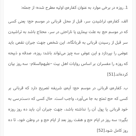
1. روزه در برخی موارد به عنوان کفاره‌ی اولیه مطرح شده؛ از جمله:
الف. کفاره‌ی تراشیدن سر، قبل از محل قربانی در موسم حج؛ یعنی کسی
که در موسم حج به علت بیماری یا ناراحتی در سر، محتاج باشد به تراشیدن
سر قبل از رسیدن قربانی به قربانگاه، این شخص جهت جبران نقص باید
عوضی را بپردازد و این عوض سه چیز می‌تواند باشد؛ روزه، صدقه و ذبیحه
که روزه را مفسران بر اساس روایات اهل بیت –علیهم‌السلام- سه روز بیان
کرده‌اند.
[51]
ب. کفاره‌ی قربانی در موسم حج؛ آیه‌ی شریفه تصریح دارد که قربانی بر
کسی که حج تمتع به جا می‌آورد، واجب است. حال کسی که دست‌رسی به
خود قربانی یا پول آن را نداشته باشد، جهت جبران آن باید ده روز روزه
بگیرد؛ سه روز در ایام حج و هفت روز بعد از ایام حج و در وطن خود، تا ده
روز کامل شود.
[52]