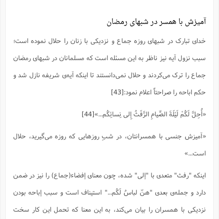
آمیزش با همسر در شبهای رمضان
خدای تبارک در شبهای روزه جماع و نزدیکی با زنان را حلال نموده است؛
سبب نزول آیه نیز ناظر به این مسئله است که مسلمانان در شبهای رمضان
جماع را ترک می‌کردند و حلال نمی‌دانستند تا اینکه آیه‌ی شریفه نازل شد و
حکم اباحه را صراحتاً اعلام نمود:
[43]
«أُحِلَّ لَکُمْ لَیْلَةَ الصِّیامِ الرَّفَثُ إِلى‌ نِسائِکُم...»
[44]
«آمیزش جنسى با همسرانتان، در شبِ روزهایى که روزه مى‌گیرید، حلال
است...»
اینکه "رفث" متعدی با "إلی" شده، چون معنای إفضاء(جماع) را نیز در ضمن
دارد و جمله‌ی بعدی "هنّ لباسٌ لَکُم..." استیناف است و سبب إباحه بودن
نزدیکی با همسران را بیان می‌کند، به این معنا که تحمل این کار سخت