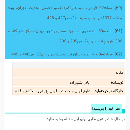
[60]
. نساء/92. قرشى، سید على‌اکبر؛ تفسیر احسن الحدیث‌، تهران‌، بنیاد
بعثت،‌ 1377ش‌، چاپ سوم، ج2، ص427 و 428.
[61]
. مائده/89. مصطفوى، حسن‌؛ تفسیر روشن، تهران‌، مرکز نشر کتاب‌،
1380ش‌، چاپ اول، ج7، ص205 و 206.
[62]
. مجادله/3 و 4. اطیب‌البیان فی تفسیرالقرآن‌، ج12، ص448 و 449.
مقاله
نویسنده
اباذر بشيرزاده
جایگاه در درختواره
علوم قرآن و حدیث - قرآن پژوهی - احکام و فقه
نظر خود را بنویسید!
در حال حاضر هیچ نظری برای این مقاله وجود ندارد.