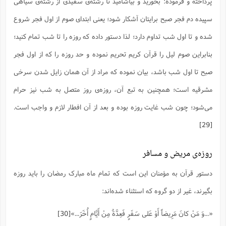
پرداخته و فرموده: بخورید و بیاشامید تا رشته‌ی سفیدی از رشته‌ی سیاهی
سپیده دم فجر صبح برایتان آشکار شود؛ یعنی ابتدای صوم از اول فجر شروع
شده و تا اول شب تداوم دارد؛ لذا دستور داده که روزه را تا شب تمام کنید؛
بنابراین صوم لیل را قرآن کریم تحریم نموده و حد روزه را که از اول فجر
صبح تا اول شب باشد، بیان نموده که مراد از آن همان زایل شدن سرخی
مشرقیه است؛ همچنین به تبع آن، روزه‌ی روز متصل به شب نیز حرام
می‌شود؛ چون شب غایت روزه بوده و بعد از آن افطار لازم و واجب است.
[29]
روزه‌ی مریض و مسافر
دستور قرآن به مؤمنان این است که تمام ماه مبارک رمضان را باید روزه‌
بگیرند، غیر از دو گروه که استثناء شده‌اند:
«...وَ مَنْ کانَ مَرِیضاً أَوْ عَلى‌ سَفَرٍ فَعِدَّةٌ مِنْ أَیَّامٍ أُخَرَ...»
[30]