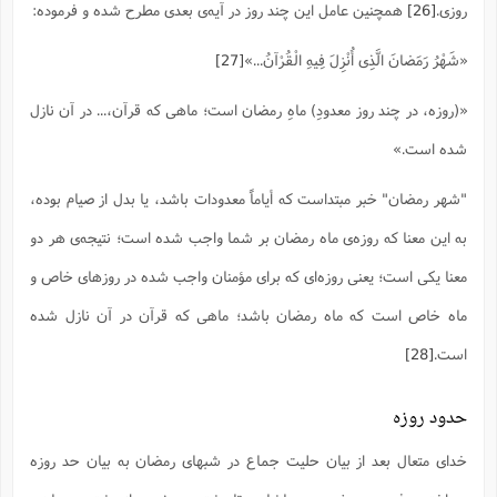
روزی.
[26]
همچنین عامل این چند روز در آیه‌ی بعدی مطرح شده و فرموده:
«شَهْرُ رَمَضانَ الَّذِی أُنْزِلَ فِیهِ الْقُرْآنُ...»
[27]
«(روزه، در چند روز معدودِ) ماهِ رمضان است؛ ماهى که قرآن،... در آن نازل
شده است.»
"شهر رمضان" خبر مبتداست که أیاماً معدودات باشد، یا بدل از صیام بوده،
به این معنا که روزه‌ی ماه رمضان بر شما واجب شده است؛ نتیجه‌ی هر دو
معنا یکی است؛ یعنی روزه‌ای که برای مؤمنان واجب شده در روزهای خاص و
ماه خاص است که ماه رمضان باشد؛ ماهی که قرآن در آن نازل شده
است.
[28]
حدود روزه
خدای متعال بعد از بیان حلیت جماع در شبهای رمضان به بیان حد روزه