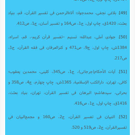
[49]
. بلاغى نجفى، محمدجواد؛ آلاءالرحمن فى تفسیر القرآن‌، قم‌، بنیاد
بعثت‌، 1420ق،‌ چاپ اول،‌ ج‌1، ص164 و تفسیر آسان، ج‌1، ص412.
[50]
. جوادی آملی، عبدالله؛ تسنیم –تفسیر قرآن کریم-، قم، اسراء،
1384ش، چاپ اول، ج9، ص471 و کنزالعرفان فى فقه القرآن‌، ج‌1،
ص217.
[51]
. آیات الأحکام(جرجانی)، ج1، ص345، کلینی، محمدبن یعقوب؛
کافی، تهران‌، دارالکتب الإسلامیة، 1365ش‌، چاپ چهارم، ج4، ص358 و
بحرانى، سیدهاشم؛ البرهان فى تفسیر القرآن، تهران، بنیاد بعثت،
‌1416ق، چاپ اول، ج1، ص416.
[52]
. التبیان فى تفسیر القرآن،‌ ج2، ص160 و مجمع‌البیان فى
تفسیرالقرآن‌، ج2، ص519 و 520.