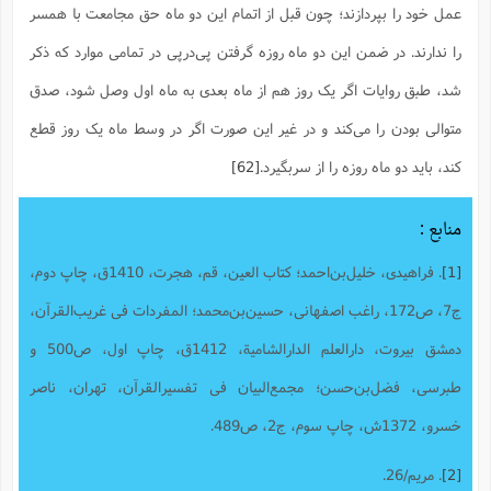
عمل خود را بپردازند؛ چون قبل از اتمام این دو ماه حق مجامعت با همسر
را ندارند. در ضمن این دو ماه روزه گرفتن پی‌درپی در تمامی موارد که ذکر
شد، طبق روایات اگر یک روز هم از ماه بعدی به ماه اول وصل شود، صدق
متوالی بودن را می‌کند و در غیر این صورت اگر در وسط ماه یک روز قطع
کند، باید دو ماه روزه را از سربگیرد.
[62]
منابع :
[1]
. فراهیدى، خلیل‌بن‌احمد؛ کتاب العین‌، قم‌، هجرت‌، 1410ق،‌ چاپ دوم،
ج7، ص172، راغب اصفهانی، حسین‌بن‌محمد؛ المفردات فی غریب‌القرآن‌،
دمشق بیروت‌، دارالعلم الدارالشامیة، 1412ق‌، چاپ اول، ص500 و
طبرسى، فضل‌بن‌حسن‌؛ مجمع‌البیان فى تفسیرالقرآن‌، تهران‌، ناصر
خسرو، 1372ش‌، چاپ سوم، ج2، ص489.
[2]
. مریم/26.