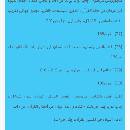
کتابفروشى‌ مرتضوى‌، چاپ اول، بی‌تا‌، ص147 و فاضل مقداد، جمال‌الدین؛
کنزالعرفان فی فقه القرآن، تحقیق سیدمحمد قاضی، مجمع جهانی تقریب
مذاهب اسلامی، 1419ق، چاپ اول، ج1، ص201.
[27]
. بقره/185.
[28]
. قطب‌الدین راوندى، سعید؛ فقه القرآن فى شرح آیات الأحکام‌، ج1،
ص178.
[29]
. کنزالعرفان فی فقه القرآن، ج1، ص215 و 216.
[30]
. بقره/185.
[31]
. فیض کاشانی، ملامحسن؛ تفسیر الصافی، تهران، صدر، 1415ق،
چاپ دوم، ج1، ص219 – 222 و زبدة البیان فى أحکام القرآن‌، ص147.
[32]
. التبیان فى تفسیر القرآن،‌ ج2، ص117.