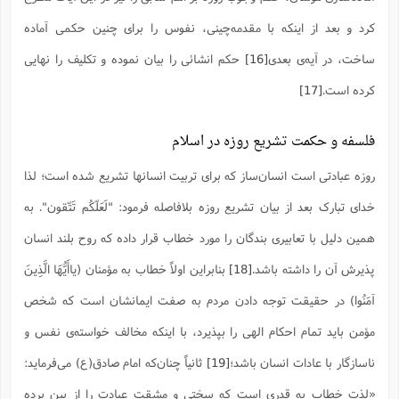
کرد و بعد از اینکه با مقدمه‌چینی، نفوس را برای چنین حکمی آماده
ساخت، در آیه‌ی بعدی
[16]
حکم انشائی را بیان نموده و تکلیف را نهایی
کرده است.
[17]
فلسفه‌ و حکمت تشریع روزه در اسلام
روزه عبادتی است انسان‌ساز که برای تربیت انسانها تشریع شده است؛ لذا
خدای تبارک بعد از بیان تشریع روزه بلافاصله فرمود: "لَعَلّکُم تَتّقون". به
همین دلیل با تعابیری بندگان را مورد خطاب قرار داده که روح بلند انسان
پذیرش آن را داشته باشد.
[18]
بنابراین اولاً خطاب به مؤمنان (یاأَیُّهَا الَّذِینَ
آمَنُوا) در حقیقت توجه دادن مردم به صفت ایمانشان است که شخص
مؤمن باید تمام احکام الهی را بپذیرد، با اینکه مخالف خواسته‌ی نفس و
ناسازگار با عادات انسان باشد؛
[19]
ثانیاً چنان‌که امام صادق(ع) می‌فرماید:
«لذت خطاب به قدری است که سختى و مشقت عبادت را از بین برده