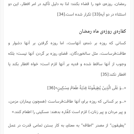
رمضان، روزه‌ی خود را قضاء بکنند؛ لذا به دلیل تأکید در امر افطار، این دو
استثناء در دو آیه
[33]
تکرار شده است.
[34]
کفاره‌ی روزه‌ی ماه رمضان
کسانی که روزه بر ذمه‌ی آنهاست، اما روزه گرفتن بر آنها دشوار و
طاقت‌فرساست، مثل سالخوردگان، قضای روزه بر گردن آنها نیست؛ بلکه
وجوب از آنها ساقط شده و فدیه بر آنها لازم است؛ خواه افطار بکند یا
افطار نکند:
[35]
«...وَ عَلَى الَّذِینَ یُطِیقُونَهُ فِدْیَةٌ طَعامُ مِسْکِینٍ»
[36]
«...و بر کسانى که روزه براى آنها طاقت‌فرساست (همچون بیماران مزمن،
و پیر مردان و پیر زنان،) لازم است کفّاره بدهند: مسکینى را اطعام کنند.»
"یطیقون" از مصدر "اطاقه" به معناى به کار بستن تمامى قدرت در عمل