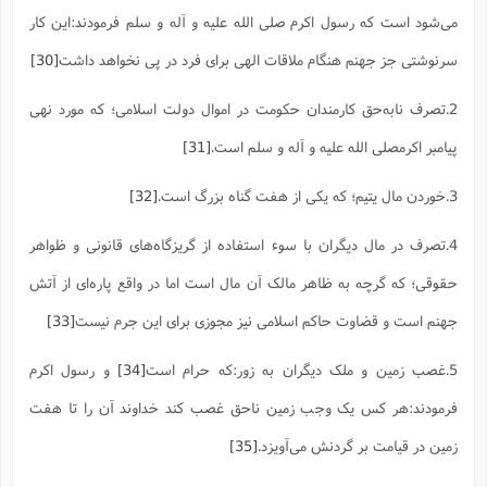
می‌شود است که رسول اکرم صلی الله علیه و آله و سلم فرمودند:این کار
سرنوشتی جز جهنم هنگام ملاقات الهی برای فرد در پی نخواهد داشت
[30]
2.تصرف نابه‌حق کارمندان حکومت در اموال دولت اسلامی؛ که مورد نهی
پیامبر اکرمصلی الله علیه و آله و سلم است.
[31]
3.خوردن مال یتیم؛ که یکی از هفت گناه بزرگ است.
[32]
4.تصرف در مال دیگران با سوء استفاده از گریزگاه‌های قانونی و ظواهر
حقوقی؛ که گرچه به ظاهر مالک آن مال است اما در واقع پاره‌ای از آتش
جهنم است و قضاوت حاکم اسلامی نیز مجوزی برای این جرم نیست
[33]
5.غصب زمین و ملک دیگران به زور:که حرام است
[34]
و رسول اکرم
فرمودند:هر کس یک وجب زمین ناحق غصب کند خداوند آن را تا هفت
زمین در قیامت بر گردنش می‌آویزد.
[35]