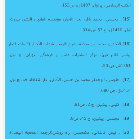
الکتب الإسلامی، چ اول، 1407ق، ص153
[15]
. مجلسى، محمد باقر، بحار الأنوار، مؤسسة الطبع و النشر، بیروت،
اول، 1410ق، ج 63 ص 314.
[16]
قضاعی، محمد بن سلامة، شرح فارسى شهاب الأخبار (کلمات قصار
پیامبر خاتم ص)، مزکز انتشارات علمی و فرهنگی، تهران، چ اول،
1361ش،ص 50.
[17]
. طوسى، ابوجعفر محمد بن حسن، الأمالی، دار الثقافة، قم، چ اول،
1414ق، ص 680.
[18]
. کلینی، پیشین، ج 2، ص81.
[19]
. مجلسی، پیشین، ج 45، ص8.
[20]
. فیض کاشانی، ملامحسن؛ راه روشن(ترجمه المحجة البیضاء)،