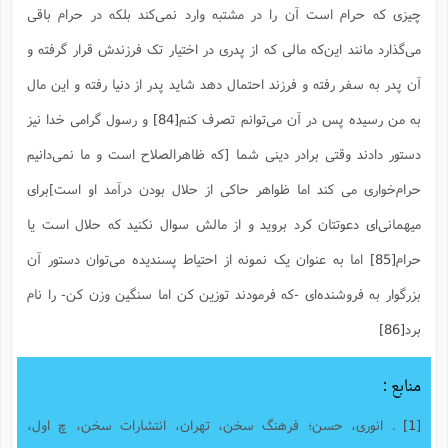
چیزی که حرام است آن را در مشتبه وارد نمی‌کند بلکه در حرام باقی
می‌گذارد مانند این‌که مالی که از پدری در اختیار تک فرزندش قرار گرفته و
آن پدر به سفر رفته و فرزند احتمال دهد شاید پدر از دنیا رفته و این مال
به من رسیده پس در آن می‌توانم تصرف کنم
[84]
و رسول گرامی خدا نیز
دستور دادند وقتی برادر دینی شما [که ظاهرالصلاح است و ما نمی‌دانیم
حرام‌خواری می کند اما ظواهر حاکی از حلال بودن درآمد او است]برای
میهمانی‌ای دعوتتان کرد بروید و از مالش سوال نکنید که حلال است یا
حرام
[85]
اما به عنوان یک نمونه از احتیاط پسندیده می‌توان دستور آن
بزرگوار به فروشنده‌ای -که فرمودند توزین کن اما سنگین وزن کن- را نام
برد
[86]
منابع :
[1]
. انوری، حسن؛ فرهنگ سخن، تهران، انتشارات سخن، چ اول،