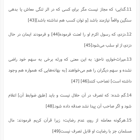
11.گدایی؛ که مجاز نیست مگر برای کسی که در اثر تنگی معاش یا بدهی
سنگین واقعاً نیازمند باشد [و توان کسب هم نداشته باشد]
[43]
12.دزدی که رسول اکرم او را لعنت فرموده
[44]
و فرمودند ایمان در حال
دزدی از او سلب می‌شود
[45]
13.میراث‌خواری ناحق:‌ به این معنی که ورثه برخی به سهم خود راضی
نشده و سهم دیگران را هم می‌خواهند [به بهانه‌هایی که همواره هم وجود
داشته است] تصاحب کنند
[46]
[47]
14.گم شده: که تصرف در آن حلال نیست و باید [طبق ضوابط آن] اعلام
شود و اگر صاحب آن پیدا نشد صدقه داده شود.
[48]
15.هرگونه معامله از روی عدم رضایت؛ زیرا قرآن کریم فرمودند: مال
مسلمان جز با رضایت او قابل تصرف نیست
[49]