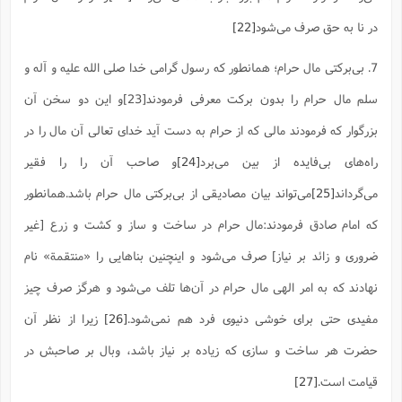
ا
ش
و
در نا به حق صرف می‌شود
[22]
ف
(
ذ
ن
7. بی‌برکتی مال حرام؛ همانطور که رسول گرامی خدا صلی الله علیه و آله و
م
م
غ
م
م
(
سلم مال حرام را بدون برکت معرفی فرمودند[23]و این دو سخن آن
ش
بزرگوار که فرمودند مالى که از حرام به دست آید خداى تعالى آن مال را در
ب
ه
(
راه‌های بی‌فایده از بین می‌برد
[24]
و صاحب آن را را فقیر
و
ن
ا
می‌گرداند
[25]
می‌تواند بیان مصادیقی از بی‌برکتی مال حرام باشد.همانطور
ف
ح
م
(
که امام صادق فرمودند:مال حرام در ساخت و ساز و کشت و زرع [غیر
م
ن
ضروری و زائد بر نیاز] صرف می‌شود و اینچنین بناهایی را «منتقمة» نام
ش
(
نهادند که به امر الهی مال حرام در آن‌ها تلف می‌شود و هرگز صرف چیز
د
س
ف
مفیدی حتی برای خوشی دنیوی فرد هم نمی‌شود.
[26]
زیرا از نظر آن
ف
م
ش
م
حضرت هر ساخت و سازی که زیاده بر نیاز باشد، وبال بر صاحبش در
قیامت است.
[27]