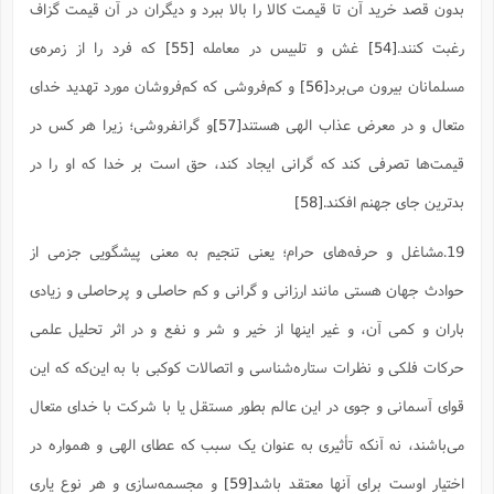
بدون قصد خرید آن تا قیمت کالا را بالا ببرد و دیگران در آن قیمت گزاف
رغبت کنند.
[54]
غش و تلبیس در معامله
[55]
که فرد را از زمره‌ی
مسلمانان بیرون می‌برد
[56]
و کم‌فروشی که کم‌فروشان مورد تهدید خدای
متعال و در معرض عذاب الهی هستند
[57]
و گرانفروشی؛ زیرا هر کس در
قیمت‌ها تصرفی کند که گرانی ایجاد کند، حق است بر خدا که او را در
بدترین جای جهنم افکند.
[58]
19.مشاغل و حرفه‌های حرام؛ یعنی تنجیم به معنی پیشگویی جزمى از
حوادث جهان هستى مانند ارزانى و گرانى و کم حاصلى و پرحاصلى و زیادى
باران و کمى آن، و غیر اینها از خیر و شر و نفع و در اثر تحلیل علمی
حرکات فلکى و نظرات ستاره‌شناسى و اتصالات کوکبى با به این‌که که این
قوای آسمانی و جوی در این عالم بطور مستقل یا با شرکت با خداى متعال
مى‌باشند، نه آنکه تأثیرى به عنوان یک سبب که عطای الهی و همواره در
اختیار اوست براى آنها معتقد باشد
[59]
و مجسمه‌سازی و هر نوع یاری