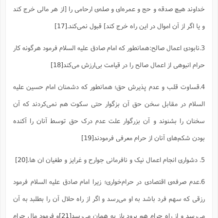
ت
ا
خداوند هیچ صدقه و حج و عمره‌ای و صله‌ی ارحامی را [از هر مالی خرج کند
ا
ف
ح
ت
ت
س
ن
ج
و یا اگر از آن اموال در این راه خرج کند] قبول نمی‌کند.
[17]
ذ
ق
ش
م
و
م
م
س
م
ج
(
ا
3.نابودی اعمال صالح:همانطور که امام صادق علیه السلام فرمود هرگونه کار
و
ج
ش
ح
چ
م
حرام انبوهی از اعمال صالح را در قیامت بی‌ارزش می‌کند
[18]
ع
س
ف
خ
(
ا
ف
ن
4.قساوت قلب و عدم پذیرش حق؛ همانطور که دشمنان امام حسین علیه
ن
ت
م
ذ
م
ت
السلام در مقابل سخن حق آن بزگوار حتی سکوت هم نمی‌کردند که آن
م
م
ک
ا
ش
(
سخنان را بشنوند و آن بزرگوار علت عدم درک حق توسط آنان را آکنده
ه
ش
پ
ع
ا
چ
بودن شکم‌های آنان از حرام معرفی فرمودند
[19]
و
ا
و
ع
ش
پ
(
5. دشواری انجام اعمال نیک و نافرمانی جوارح و غرایز و طغیان ان ها.
[20]
ف
ذ
ف
ن
م
ز
ن
ت
6.عدم صرفه‌ی اقتصادی در حرام‌خواری؛ زیرا امام صادق علیه السلام فرمود
ا
(
م
ت
ح
رزقی که سهم فرد باشد به او می‌رسد و اگر از راه حلال آن را بطلبد به آن
م
ا
ع
(
می‌رسد و از راه حرام هم برود باز به همان می‌رسد
[21]
و فرمود مال حرام
ع
ش