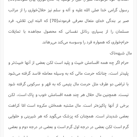
رسول گرامی خدا صلی الله علیه و آله و سلم نیز حلال‌ْخواری را از مراتب
صبر بر بندگی خدای متعال معرفی فرمودند
[70]
که البته این تلاش، فرد
مسلمان را از بسیاری رذائل نفسانی که محصول مجاهده با تمایلات
حرام‌خواری که همواره فرد را وسوسه می‌کند می‌رهاند.
مال شبهه‌ناک
حرام اگر چه همه اقسامش خبیث و پلید است لکن بعضى از آنها خبیث‌تر و
پلیدتر است، چنانکه حرمت مالى که به وسیله معامله فاسد گرفته مى‌شود
با تراضى دو طرف مثل حرمت مال یتیمى که به قهر و سرکوبى گرفته شود
نیست. همچنین مال حلال هر چند همه اقسامش خوب و پاک است، لکن
برخى از آنها پاکیزه‌تر است. مال مشتبه همه‌اش مکروه است امّا کراهت
بعضى شدیدتر است. همچنان که پزشک مى‌گوید که هر شیرینى و حلوایى
گرم است لکن بعضى در درجه اول گرم است و بعضى در درجه دوم و بعضى