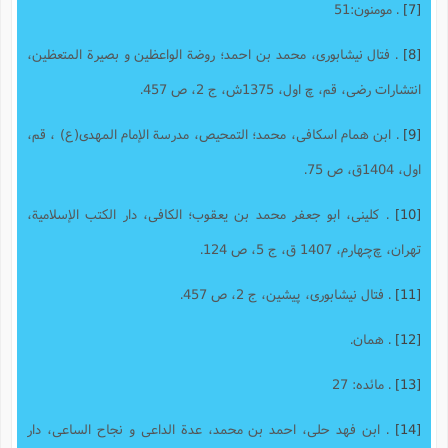
[7]
. مومنون:51
[8]
. فتال نیشابورى، محمد بن احمد؛ روضة الواعظین و بصیرة المتعظین،
انتشارات رضى، قم، چ اول، 1375ش، ج 2، ص 457.
[9]
. ابن همام اسکافى، محمد؛ التمحیص، مدرسة الإمام المهدى‌(ع) ، قم،
اول، 1404ق، ص 75.
[10]
. کلینى، ابو جعفر محمد بن یعقوب؛ الکافی، دار الکتب الإسلامیة،
تهران، چ‌چهارم، 1407 ق، ج 5، ص 124.
[11]
. فتال‌ نیشابوری، پیشین، ج 2، ص 457.
[12]
. همان.
[13]
. مائده: 27
[14]
. ابن فهد حلى، احمد بن محمد، عدة الداعی و نجاح الساعی، دار