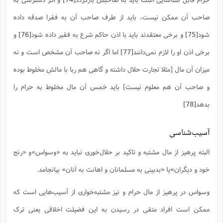
صاحب آن ممکن نیست، باید از طرف صاحب آن به فقرا صدقه داده
شود
[75]
و برخی معتقدند باید با اذن حاکم شرع به فقیر داده شود
[76]
و
برخی اذن او را لازم نمی‌دانند
[77]
اما اگر نه صاحب آن مشخص است و نه
میزان آن مال [مثلا تجارت حلال داشته و گاهی هم ربا با مالش مخلوط بوده
و صاحب آن هم معلوم نیست] باید خمس آن مال مخلوط به حرام را
بدهد
[78]
آسیب‌شناسی
البته پرهیز از مال مشتبه و تاکید بر حلال‌خوری نباید به «وسواس»و «رنج
خود و دیگران»یا «بدبینی به مسلمانان و اهانت به آنان» بیانجامد.
وسواس در پرهیز از مال حرام و نیز مشتبه‌خواری از آسیب‌هایی است که
ممکن است افراد متقی در رسیدن به این فضیلت اخلاقی یعنی ترک