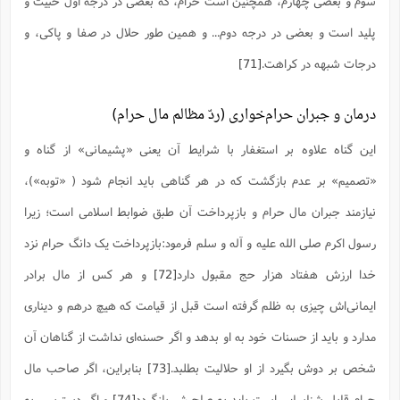
سوم و بعضى چهارم، همچنین است حرام، که بعضى در درجه اول خبیث و
پلید است و بعضى در درجه دوم... و همین طور حلال در صفا و پاکى، و
درجات شبهه در کراهت.
[71]
درمان و جبران حرام‌خواری (ردّ مظالم مال حرام)
این گناه علاوه بر استغفار با شرایط آن یعنی «پشیمانی» از گناه و
«تصمیم» بر عدم بازگشت که در هر گناهی باید انجام شود (‌ «توبه»)،
نیازمند جبران مال حرام و بازپرداخت آن طبق ضوابط اسلامی است؛ زیرا
رسول اکرم صلی الله علیه و آله و سلم فرمود:بازپرداخت یک دانگ حرام نزد
خدا ارزش هفتاد هزار حج مقبول دارد
[72]
و هر کس از مال برادر
ایمانی‌اش چیزی به ظلم گرفته است قبل از قیامت که هیچ درهم و دیناری
مدارد و باید از حسنات خود به او بدهد و اگر حسنه‌ای نداشت از گناهان آن
شخص بر دوش بگیرد از او حلالیت بطلبد.
[73]
بنابراین، اگر صاحب مال
حرام قابل شناسایی است باید به صاحبش بازگردد
[74]
و اگر دسترسی به