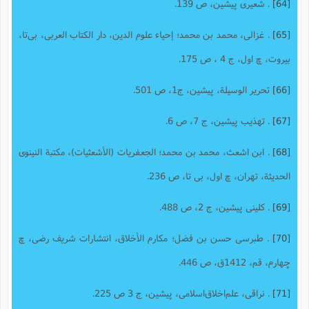
[64]
. شعیری پیشین، ص 139.
[65]
. غزالی، محمد بن محمد؛ إحیاء علوم الدین، دار الکتاب العربی، بی‌تا،
بیروت، چ اول، ج 4 ، ص 175.
[66]
تحریر الوسیلة، پیشین، ج‌1، ص 501‌.
[67]
. تهذیب پیشین، ج 7، ص 6.
[68]
. ابن اشعث، محمد بن محمد؛ الجعفریات (الأشعثیات)، مکتبة النینوى
الحدیثة، تهران، چ اول، بى تا، ص 236.
[69]
. کلینی پیشین، ج 2، ص 488.
[70]
. طبرسى حسن بن فضل؛ مکارم الأخلاق، انتشارات شریف رضى، چ
چهارم، قم، 1412ق،‌ ص 446.
[71]
. نراقی، علم‌اخلاق‌اسلامى، پیشین، ج 3 ص 225.