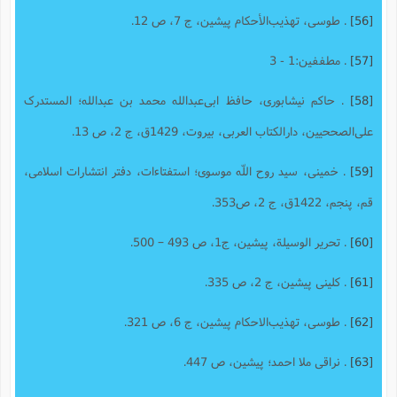
[56]
. طوسی، تهذیب‌الأحکام پیشین، ج 7، ص 12.
[57]
. مطففین:1 - 3
[58]
. حاکم نیشابورى، حافظ ابی‌عبدالله محمد بن عبدالله؛ المستدرک
علی‌الصححیین، دارالکتاب العربی، بیروت، 1429ق، ج 2، ص 13.
[59]
. خمینى، سید روح اللّه موسوى؛ استفتاءات، دفتر انتشارات اسلامى،
قم، پنجم، 1422ق، ج 2، ص353.
[60]
. تحریر الوسیلة، پیشین، ج‌1، ص 493 – 500.
[61]
. کلینی پیشین، ج 2، ص 335.
[62]
. طوسی، تهذیب‌الاحکام پیشین، ج 6، ص 321.
[63]
. نراقى ملا احمد؛ پیشین، ص 447.