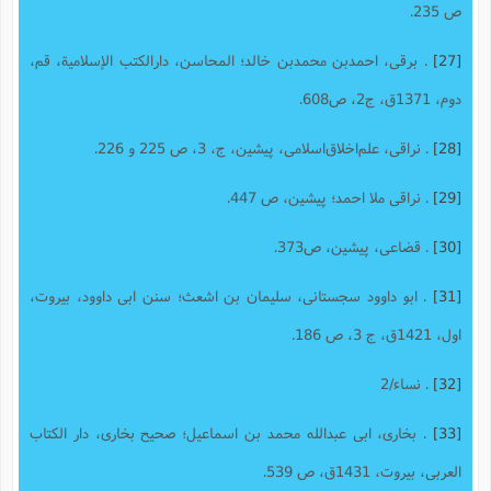
ص 235.
[27]
. برقى، احمدبن محمدبن خالد؛ المحاسن، دارالکتب الإسلامیة، قم،
دوم، 1371ق، ج2، ص608.
[28]
. نراقی، علم‌اخلاق‌اسلامى، پیشین، ج، 3، ص 225 و 226.
[29]
. نراقى ملا احمد؛ پیشین، ص 447.
[30]
. قضاعی، پیشین، ص373.
[31]
. ابو داوود سجستانی، سلیمان بن اشعث؛ سنن ابی داوود، بیروت،
اول، 1421ق، ج 3، ص 186.
[32]
. نساء/2
[33]
. بخارى، ابی عبدالله محمد بن اسماعیل؛ صحیح بخاری، دار الکتاب
العربی، بیروت، 1431ق، ص 539.