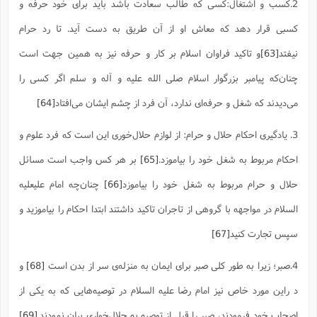
2.کسب و اشتغال:کسى که طالب سعادت باشد باید براى خود حرفه و
کسبى قرار دهد که معاش او از آن طریق به دست آید. تا رد حرام
نیفتد
[63]
و تاکید فراوان اسلام بر کار و حرفه نیز به همین جهت است
چنان‌که پیامبر بزرگوار اسلام صلی الله علیه و آله و سلم اگر کسی را
می‌دیدند که شغل و حرفه‌ای ندارد، آن فرد از چشم ایشان می‌افتاد
[64]
3. یادگیری احکام حلال و حرام: از لوازم حلال‌خوری این است که فرد علوم و
احکام مربوط به شغل خود را بیاموزد.
[65]
بر هر کس واجب است مسائل
حلال و حرام مربوط به شغل خود را بیاموزد
[66]
چنان‌چه امام علیعلیه
السلام در مواجهه با گروهی از تاجران تاکید داشتند ابتدا احکام را بیاموزید و
سپس تجارت کنید
[67]
4.صبر؛ زیرا به طور کلی صبر برای ایمان به منزله‌ی سر از بدن است
[68]
و
د راین مورد خاص نیز امام رضا علیه السلام در توصیه‌هایی که به یکی از
اصحاب خود فرمودند، صبر را قبل از توصیه به حلال‌خواری بیان نمودند.
[69]