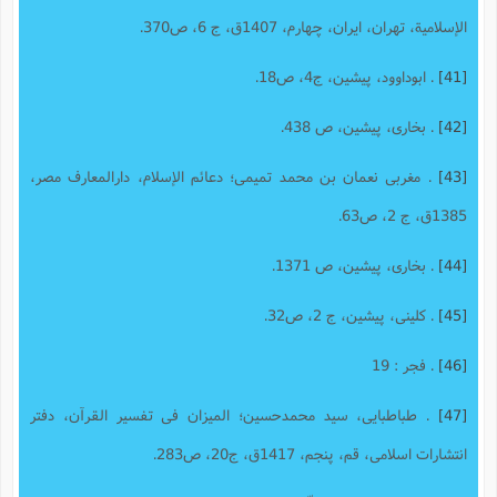
الإسلامیة، تهران، ایران، ‌چهارم، 1407ق، ج 6، ص370.
[41]
. ابوداوود، پیشین، ج4، ص18.
[42]
. بخارى، پیشین، ص 438.
[43]
. مغربى نعمان بن محمد تمیمى؛ دعائم الإسلام، دارالمعارف مصر،
1385ق، ج 2، ص63.
[44]
. بخاری، پیشین، ص 1371.
[45]
. کلینی، پیشین، ج 2، ص32.
[46]
. فجر : 19
[47]
. طباطبایى، سید محمدحسین؛ المیزان فى تفسیر القرآن، دفتر
انتشارات اسلامى، قم، پنجم، 1417ق، ج20، ص283.