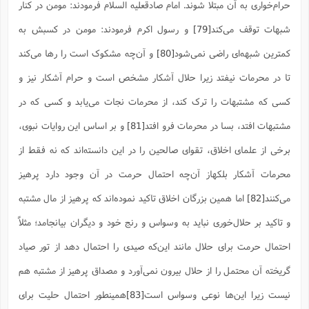
حرام‌خواری به آن مبتلا شوند. امام صادقعلیه السلام فرمودند: مومن در کنار
شبهات توقف می‌کند
[79]
و رسول اکرم فرمودند: مومن در کسبش به
کمترین شبهه‌ای راضی نمی‌شود
[80]
و آن‌چه مشکوک است را رها می‌کند
تا در محرمات نیفتد زیرا حلال آشکار مشخص است و حرام آشکار نیز و
کسی که مشتبهات را ترک کند، از محرمات نجات می‌یابد و کسی که در
مشتبهات افتد، بسا در محرمات فرو افتد
[81]
و بر اساس این روایات نبوی،
برخی از علمای اخلاق، تقوای صالحین را در این دانسته‌اند که نه فقط از
محرمات آشکار بلکهاز آن‌چه احتمال حرمت در آن وجود دارد پرهیز
می‌کنند
[82]
اما همین بزرگان اخلاق تاکید نموده‌اند که پرهیز از مال مشتبه
و تاکید بر حلال‌خوری نباید به وسواس و رنج خود و دیگران بیانجامد؛ مثلاً
احتمال حرمت برای حلال مانند این‌که صیدی را احتمال دهد از تور صیاد
گریخته آن محتمل را از حلال بیرون نمی‌آورد و مصداق پرهیز از مشتبه هم
نیست زیرا این‌ها نوعی وسواس است
[83]
همینطور احتمال حلیت برای