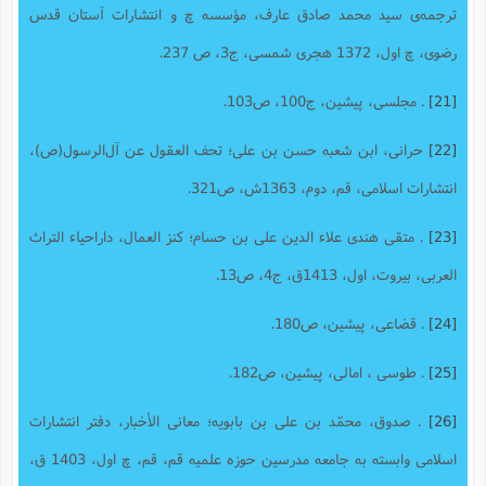
ترجمه‌ی سید محمد صادق عارف، مؤسسه چ و انتشارات آستان قدس
رضوى، چ اول، 1372 هجرى شمسى، ج‌3، ص 237.
[21]
. مجلسی، پیشین، ج100، ص103.
[22]
حرانى، ابن شعبه حسن بن على؛ تحف العقول عن آل‌الرسول(ص)،
انتشارات اسلامی، قم، دوم، 1363ش، ص321.
[23]
. متقی هندی علاء الدین علی بن حسام؛ کنز العمال، داراحیاء التراث
العربی، بیروت، اول، 1413ق، ج4، ص13.
[24]
. قضاعی، پیشین، ص180.
[25]
. طوسی ، امالی، پیشین، ص182.
[26]
. صدوق، محمّد بن على بن بابویه؛ معانی الأخبار، دفتر انتشارات
اسلامى وابسته به جامعه مدرسین حوزه علمیه قم، قم، چ اول، 1403 ق،