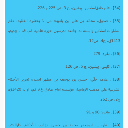
[34]
. علم‌اخلاق‌اسلامى، پیشین، ج 3، ص 225 و 226.
[35]
. صدوق، محمّد بن على بن بابویه؛ من لا یحضره الفقیه، دفتر
انتشارات اسلامى وابسته به جامعه مدرسین حوزه علمیه قم، قم ، چ‌دوم،
1413ق، ج4، ص12.
[36]
. بقره: 279
[37]
. کلینی، پیشین، ج 5، ص 126.
[38]
. علامه حلّى، حسن بن یوسف بن مطهر اسدى؛ تحریر الأحکام
الشرعیة على مذهب الإمامیة، مؤسسه امام صادق(ع)، قم، اول، 1420ق،
ج‌2، ص 262‌.
[39]
. مائده: 90 و 91
[40]
. طوسى، ابوجعفر محمد بن حسن؛ تهذیب الأحکام، دارالکتب