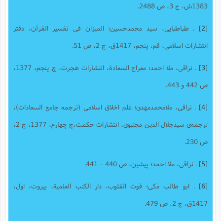
1383ش، ج 3، ص 2488.
[2]
. طباطبایى، سید محمدحسین؛ المیزان فى تفسیر القرآن، دفتر
انتشارات اسلامى، قم، پنجم، 1417ق، ج 2، ص 51.
[3]
. نراقى، ملا احمد؛ معراج السعادة، انتشارات هجرت، چ پنجم، 1377،
‌ص 442 و 443.
[4]
. نراقی، ملامحمدمهدی؛ علم اخلاق اسلامى (ترجمه جامع السعادات)،
ترجمه‌ی سیدجلال الدین مجتبوی، انتشارات حکمت،چ چهارم، 1377، ج 2،
ص 230.
[5]
. نراقى، ملا احمد؛ پیشین، ص 440 – 441.
[6]
. ابو طالب مکى؛ قوت القلوب، دار الکتب العلمیة، بیروت، اول،
1417ق، ج 2، ص 479.