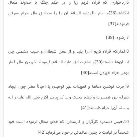
6.رباخواری؛ که قرآن کریم ربا را در حکم جنگ با خداوند متعال
انگاشته
[36]
و امام باقرعلیه السلام آن را را مصادیق مال حرام معرفی
فرمودند
[37]
7.رشوه؛
[38]
8.قمار:که قرآن کریم آن‌را پلید و از عمل شیطان و سبب دشمنی بین
انسان‌ها دانسته
[39]
و امام صادق علیه السلام فرمودند خوردن مال قمار
نوعی حرام خوردن است.
[40]
9.اجرت نوشتن دعاها و تعویذات غیر توحیدی یا احیاناً مضر چون ایجاد
تفرقه بین همسران و دعای محبت و ... که پیامبر اکرم صلی الله علیه و آله
و سلم آن‌را حرام دانستند
[41]
10.حبس دستمزد کارگران و کارمندان: که خدای متعال فرموده است خود
شخصاً در قیامت با چنین ظالمانی برخورد می‌فرماید
[42]