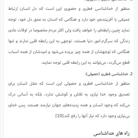
ت
ا
ا
ف
ح
ت
منظور از خداشناسی فطری و حضوری این است که دل انسان ارتباط
ت
س
ن
ج
ذ
ق
ش
م
عمیقی با آفریننده‌ی خود دارد و هنگامی که انسان به عمق دل خود، توجه
و
م
م
س
م
ج
(
نماید چنین رابطه‌ای را خواهد یافت ولی اکثر مردم مخصوصا در اوقات عادی
ا
و
ج
ش
ح
چ
م
زندگی که سرگرم امور دنیا هستند، توجهی به این رابطه قلبی ندارند و تنها
ع
س
ف
خ
(
ا
ف
ن
هنگامی که توجهشان از همه چیز بریده می‌شود و امیدشان از همه اسباب
ن
ت
م
ذ
قطع می‌گردد، می‌توانند به این رابطه قلبی توجه نمایند.
م
ت
م
م
ک
2. خداشناسی فطری (حصولی):
ا
ش
(
ه
ش
پ
منظور از خداشناسی فطری و حصولی این است که عقل انسان برای
ع
ا
چ
و
ا
و
ع
تصدیق وجود خدا نیازی به تلاش و کوشش ندارد، بلکه به آسانی درک
ش
پ
(
ف
ذ
می‌کند که وجود انسان و همه پدیده‌های جهان نیازمند هستند. پس خدای
ف
ن
م
ز
ن
ت
بی‌نیازی وجود دارد که نیاز آنها را رفع کند.
[10]
ا
(
م
ت
ح
م
ا
ع
راه های خداشناسی
(
ع
ش