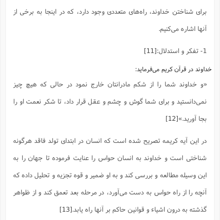
ا
ش
برای شناختن خداوند، راه‌های متعددی وجود دارد، که در اینجا به برخی از
و
ف
(
ذ
آنها اشاره می‌کنیم.
ن
م
م
غ
م
م
1- تفکر و استدلال:
[11]
(
ش
خداوند در قرآن کریم می‌فرماید:
ب
ه
(
«و خداوند شما را از شکم مادرانتان خارج نمود در حالی که هیچ چیز
و
ن
ا
نمی‌دانستید و برای شما گوش و چشم و عقل قرار داد، تا شکر نعمت او را
ف
ح
بجا آورید.»
[12]
م
(
م
ن
در این آیه کریمه تصریح شده است که انسان در ابتدای تولد فاقد هرگونه
ش
(
شناختی است و خداوند به انسان حواس را عنایت فرموده تا جهان را به
د
س
ف
این وسیله مطالعه و بررسی کند و به او ضمیر و قوه تجزیه و تحلیل داده که
ف
م
ش
م
آنچه را از راه حواس به دست می‌آورد، در مرحله بعد تعمق کند و از ظواهر
گذشته به درون اشیاء و قوانین حاکم بر آنها راه یابد.
[13]