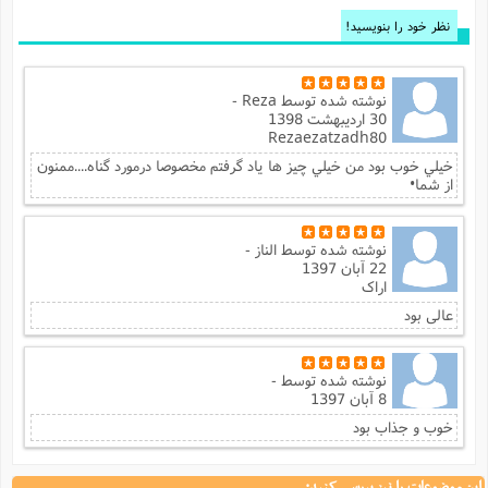
نظر خود را بنویسید!
نوشته شده توسط
Reza -
30 اردیبهشت 1398
Rezaezatzadh80
خيلي خوب بود من خيلي چيز ها ياد گرفتم مخصوصا درمورد گناه....ممنون
از شما•
نوشته شده توسط
الناز -
22 آبان 1397
اراک
عالی بود
نوشته شده توسط
-
8 آبان 1397
خوب و جذاب بود
این موضوعات را نیز بررسی کنید: