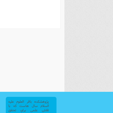
فصل 
علوم
خ
پژوهشکده باقر العلوم علیه
السلام سال هاست که با
تلاش علمی برای تحقق