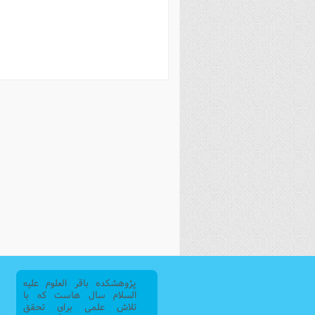
فصل 
علوم
خ
پژوهشکده باقر العلوم علیه
السلام سال هاست که با
تلاش علمی برای تحقق