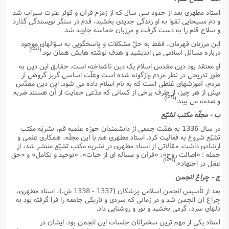
استاد مطهرى بعد از حدود سى سال که از زمزم قرآن و کوثر عترت سیراب شد
و دم مسیحایى تقوا به او زندگى جدیدى بخشید، قدم در سنگر نویسندگى گذارد
و سلاح قلم را به دست گرفت و مرزبان حماسه جاوید شد.
این مرزبان قهرمان، فقط به حلّ مشکلات و پاسخگویى به سؤالهاى موجود
[22]
)
(
درباره مسائل اسلامى مى اندیشید و هدف نوشته هایش همان بود.
او معتقد بود دین مقدس اسلام یک دین ناشناخته است. حقایق این دین به
طور تدریجى در نظر مردم واژگونه شده است وعلّت اساسى گریز گروهى از
مردم، آموزشهاى غلطى است که به نام اسلام داده مى شود. این دین مقدّس
بیش از هر چیز، از طرف برخى از کسانى که مدّعى حمایت از آن هستند ضربه
[23]
)
(
و صدمه مى بیند.
ب - مجلّه مکتب تشیّع
در سال 1336 به همّت جمعى از دانشمندان حوزه علمیه قم، نشریّه مکتب
تشیّع شروع به فعالیت کرد. استاد مطهرى هم با این مجلّه، همکارى علمى و
ارشادى داشت. مقالاتى از استاد مطهرى در نشریه مکتب تشیّع منتشر شد، از
جمله : «اصالت روح»، «قرآن و مسأله اى از حیات»، «توحید و تکامل» و «حق
[24]
)
(
عقل در اجتهاد».
ج - چراغ انجمن
بعد از تأسیس انجمن اسلامى پزشکان (1337 - 1338 ش.)، استاد مطهرى،
چراغ آن انجمن شد و در زمانى که سردى و تاریکى جامعه را فرا گرفته بود به
دلهاى سرد، گرمى بخشید و نور و روشنایى داد.
استاد یکى از مهم ترین سخنرانان جلسات این انجمن بود. ایشان در