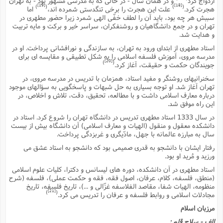
ازدواج کرد
و در همان سال - در حالى که به مدرسى مشهور بود - به تهران
[19]
[18]
)
(
)
(
ا
هجرت کرد.
علت این هجرت را برخى تنگدستى شمرده اند،
اما
ش
و
سببش هر چه بود، باید آن را لطف خفّى الهى شمرد زیرا حضور مطهرى در
ف
(
تهران و در جمع دانشگاهیان و روشنفکران، سراسر خیر و برکت و مایه تربیت
ذ
ن
و هدایت شد.
م
م
غ
استاد مطهرى از ابتداى ورود به تهران، به سازندگى و نورافشانى پرداخت. او در
م
م
(
مدرسه مروى، آموزش فلسفه اسلامى را به شکل تطبیقى و مقایسه اى براى
[20]
)
(
جویندگان حکمت و حقیقت، آغاز کرد.
ش
ب
سخنرانیهاى روشنگر و مفید استاد، همزمان با تدریس در مدرسه مروى، در
ه
(
تهران آغاز شد. او توجه بسیارى به حل شبهات و پاسخگویى به سؤالهاى موجود
و
درباره معارف اسلامى داشت و با مطالعه، تحقیق، دقت، تلاش و اخلاص، در
ن
ا
این راه موفق شد.
ف
ح
در سال 1333 استاد مطهرى تدریس در دانشگاه تهران را شروع کرد. استاد در
م
(
دانشکده معقول و منقول (الهیات و معارف اسلامى) آن دانشگاه بیش از بیست
م
سال به مبارزه عالمانه با جهل، مادّیگرى و غربزدگى پرداخت.
ن
رفتار ایشان با دانشجو به قدرى صمیمى بود که دانشجو به استاد عشق مى
ش
(
ورزید و مُرید او بود.
د
استاد مطهرى در آن دانشکده، دوره هاى لیسانس و دکترا، کلیات علوم اسلامى
س
ف
(منطق، فلسفه، کلام، عرفان، اصول فقه، فقه و حکمت عملى)، فلسفه (شرح
ف
م
منظومه، الهیات شفا، مقاصد الفلاسفه غزّالى و ...)، تاریخ فلسفه، تاریخ
ش
م
[21]
)
(
مجادلات اسلامى و روابط فلسفه و عرفان را تدریس مى کرد.
مرزبان اسلام
الف - سلاح قلم :