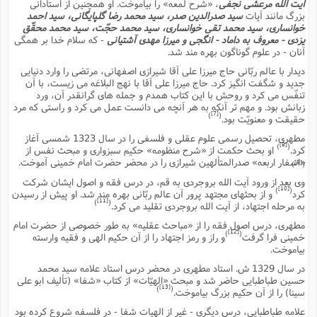
س
م
آیت الله مرعشى نجفى
، «شرح لمعه» را بیاموخت. او همچنین از استادانى
ع
ف
ق
م
(
ه
ع
ع
ش
بزرگ مانند آیات
سید صدرالدین صدر، سید محمد رضا گلپایگانى، سید احمد
ز
م
ر
ش
خوانسارى، سید محمد تقى خوانسارى، سید محمد حجّت، سید محمد محقّق
پ
ا
ا
ا
ق
ح
ف
ت
یزدى - معروف به داماد - انگجى و میرزا مهدى آشتیانى
- که سلام خدا بر همگى
گ
ع
ق
د
پ
ف
خ
(
آنان - در علوم گوناگون بهره مند شد.
ذ
ب
ت
ا
ش
م
ح
ع
ش
م
ع
دیدار با عالم ربّانى حاج میرزا على آقا شیرازى اصفهانى، مرتضى را وارد دنیایى
س
2
م
ا
جدید و شگفت انگیز کرد. حاج میرزا على آقا با نهج البلاغه مى زیست، با آن
ا
خ
ت
خ
آ
م
ف
ق
ح
تنفّس مى کرد و روحش با این کتاب همدم و جمله هاى گرانقدر آن، ورد
پ
ص
پ
د
ن
و
(
زبانش بود. و مهم تر آنکه به هر آنچه مى دانست عمل مى کرد و راستى که مرد
آ
ه
ع
م
ش
[7]
)
(
ت
حقیقت و معنویّت بود.
ت
د
پ
ج
ا
2
ا
ت
مطهرى، تحصیل رسمى علوم عقلى و فلسفى را در سال 1323 شمسى آغاز
ی
گ
ش
ف
ا
(
[8]
)
(
کرد.
او بحث حکمت از «شرح منظومه» حکیم سبزوارى و مبحث نفس از
ذ
ب
ش
م
«اسفار اربعه» صدرالمتألهین شیرازى را در محضر حضرت امام خمینى آموخت.
[9]
)
(
ح
م
ا
ا
م
ا
م
وى بعد از ورود آیت الله بروجردى به قم، در درس فقه و اصول ایشان شرکت
ب
ا
ش
و
(
ف
[10]
)
(
کرد
و از بحثهاى مجتهد پرور آن عالم ربّانى بهره مند شد. او پیش از رسیدن
م
ش
ف
[11]
ن
)
(
به مرحله اجتهاد، از آیت الله بروجردى تقلید مى کرد.
م
پ
ع
و
ا
ت
مطهرى، درس اصول فقه را از «مباحث عقلیه» به طور خصوصى از حضرت امام
ف
ه
ع
ا
(
ف
ت
[12]
)
(
خمینى فرا گرفت
و راز و رمز اجتهاد را از آن حکیم الهى و فقیه وارسته
ت
ق
ن
بیاموخت.
ح
ذ
غ
ش
م
ب
در سال 1329 ش. استاد مطهرى در محضر درس استاد علامه سید محمد
پ
ت
م
(
د
م
حسین طباطبایى حاضر شد و مبحث «الهیّات» از کتاب «شفا» (تألیف ابو على
ه
ا
ت
ف
[13]
)
(
سینا) را از آن حکیم بزرگ بیاموخت.
ح
س
آ
و
ر
ش
ن
ع
علامه طباطبایى، درس دیگرى - غیر از الهیات شفا - در فلسفه شروع کرده بود
ف
ع
م
د