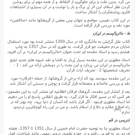
مى کرد. بدین علت و براى جلوگیرى از التقاط، و از همه مهم تر براى روشن
کردن نظر اسلام، این اثر پُر برگ و بار را نوشت و در آن بسیارى از اشتباهات
فکرى روشنفکران را آشکار ساخت.
در این کتاب نفیس، مواضع و جهان بینى بعضى از گروهکها مانند «منافقین»
مورد نقد و بررسى قرار گرفته است.
ط - ماتریالیسم در ایران
کتاب علل گرایش به مادّیگرى که در سال 1350 منتشر شده بود مورد استقبال
شایان مردم حقیقت جو قرار گرفت، به طورى که در سال 1357 به چاپ
هشتم رسید و استاد مقدمه اى تحت عنوان «ماتریالیسم در ایران» بر آن افزود.
استاد مطهرى در این مقدمه بسیار پُربار به افشا و نقد شیوه هاى جدید تبلیغ
ماتریالیسم در ایران مى پردازد و این بحث را در دوبخش ارائه مى کند : 1 -
تحریف شخصیتها 2 - تحریف آیات قرآن.
در این مقدمه سودمند بود که آراء برخى از گروهکها، از جمله «فرقان» مورد
نقد و بررسى عالمانه و منصفانه قرار گرفت و پوچى و سستى آن آشکار شد.
بعد از انتشار این مقدمه، گروهک فرقان اطلاعیه اى منتشر کرد به این مضمون :
هر کس که در مسیر افکار ما قرار گیرد، به طریق انقلابى پاسخ او را مى دهیم.
اما استاد مطهرى فرمود : اگر قرار باشد که انسان از دنیا برود، چه بهتر که در
راه اصلاح عقاید و دفاع از اسلام باشد، و من در این راه کوچکترین تردیدى
[26]
)
(
ندارم.
تدریس در قم
استاد مطهرى بنا به توصیه حضرت امام خمینى از سال 1351 تا 1357، هفته
اى دو روز به قم مى رفتند و در حوزه علمیه، دروس مهمى مانند شناخت، اصل