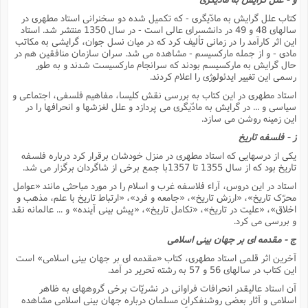
کتاب علل گرایش به مادّیگرى - که تکمیل شده دو سخنرانى استاد مطهرى در
سالهاى 48 و 49 در دانشسراى عالى است - در سال 1350 منتشر شد. استاد
این اثر کارآمد را در زمانى تألیف کرد که در میان نسل جوان، گرایشى به مکاتب
مادى - و از جمله مارکسیسم - مشاهده مى شد. سران سازمان منافقین هم در
حال گرایش به مارکسیسم بودند که سرانجام مارکسیست شدند و به طور
رسمى این تغییر ایدئولوژى را اعلام کردند.
استاد مطهرى در این کتاب به بررسى نقش کلیسا، مفاهیم فلسفى، اجتماعى و
سیاسى و ... در گرایش به مادّیگرى مى پردازد و علل لغزشها و انحرافها را در
این زمینه روشن مى سازد.
ز - فلسفه تاریخ
یکى از درسهایى که استاد مطهرى در منزل خودشان برقرار کرد درباره فلسفه
تاریخ بود که از سال 1355 تا 1357با جمع برخى از شاگردان برگزار مى شد.
استاد در این دروس، آراء فلاسفه غرب و اسلام را در مورد مباحثى مانند «عوامل
محرّک تاریخ»، «ارزش تاریخ»، «جامعه و فرد»، «ارتباط تاریخ با علم، مذهب و
اخلاق»، «علیت در تاریخ»، «تکامل تاریخ»، «پیش بینى آینده» و ... عالمانه نقد
و بررسى مى کرد.
ج - مقدمه اى بر جهان بینى اسلامى
آخرین اثر قلمى استاد مطهرى، کتاب «مقدمه اى بر جهان بینى اسلامى» است
این کتاب در سالهاى 56 و 57 به رشته تحریر در آمد.
آن استاد عالیقدر انحرافات فراوانى در نشریّات برخى گروههاى به ظاهر
اسلامى و آثار بعضى روشنفکران مسلمان درباره جهان بینى اسلامى مشاهده