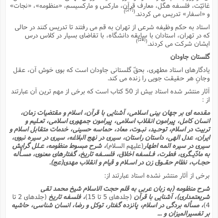
غائیّت، فلسفه هگل، معارف قرآن، مارکس و مارکسیسم، «منظومه»، «نجات»
[27]
)
(
و «اسفار» تدریس مى کردند.
استاد به حکم وظیفه شرعى از تهران به قم مى رفتند تا تدریس کنند در حالى
که در تهران، استادان با سابقه دانشگاه، با تقاضاى بسیار در کلاس درس
[28]
)
(
ایشان شرکت مى کردند.
گلستان جاودان
یادگارهاى استاد مطهرى، بحقّ گلستانى جاودان است که بوى خوش آن، عقل
وجانِ هر حقیقت جویى را زنده مى کند.
آثار منتشر شده استاد بیش از 50 کتاب است که برخى از مهم ترین آن عبارتند
از :
مقدمه اى بر جهان بینى اسلامى، آشنایى با قرآن، اسلام و مقتضیات زمان،
انسان کامل، پیرامون انقلاب اسلامى، پیرامون جمهورى اسلامى، تعـلیم و
تربیت در اسلام، توحـید، نبـوت، معاد، حماسه حسینى، خدمات متقابل اسلام و
ایران، عدل الهى، داستان راستان، سیرى در نهج البلاغه، سیرى در سیره نبوى،
سیرى در سیره ائمه اطهار
(علیهم السلام)
، شرح مبسوط منظومه، عـلل گرایش
به مادّیـگرى، فطرت، فـلسفه اخلاق، فلسـفه تاریخ، گفتارهاى معنوى، مسـأله
حجـاب، نظام حقـوق زن در اسـلام و قیام و انقلاب مهدى(عج).
برخى از آثار منتشر نشده استاد عبارتند از:
شرح منظومه (به زبان عربى به قلم حجت الاسلام شیخ محمد تقى
شریعتمدارى)، آشنایى با قرآن
(جلدهاى 5 تا 15)
، فلسفه تاریخ
(جلدهاى 2 تا
4)
، مسأله بردگى در اسلام، پانزده گفتار، توکل و رضا، انسان شناسى، حاشیه
بر تفسیرالمیزان و ...