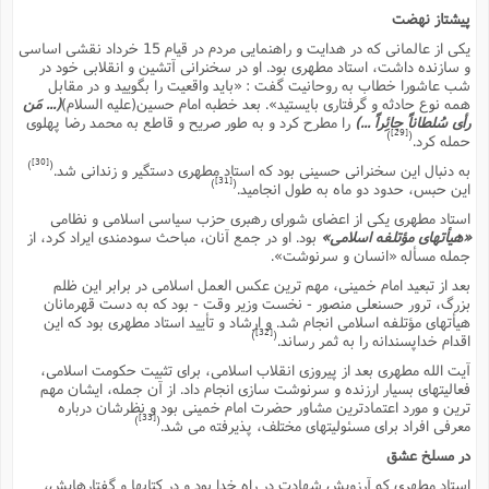
پیشتاز نهضت
یکى از عالمانى که در هدایت و راهنمایى مردم در قیام 15 خرداد نقشى اساسى
و سازنده داشت، استاد مطهرى بود. او در سخنرانى آتشین و انقلابى خود در
شب عاشورا خطاب به روحانیت گفت : «باید واقعیت را بگویید و در مقابل
همه نوع حادثه و گرفتارى بایستید». بعد خطبه امام حسین(علیه السلام)
(... مَن
رأى سُلطاناً جائِراً ...)
را مطرح کرد و به طور صریح و قاطع به محمد رضا پهلوى
[29]
)
(
حمله کرد.
[30]
)
(
به دنبال این سخنرانى حسینى بود که استاد مطهرى دستگیر و زندانى شد.
[31]
)
(
این حبس، حدود دو ماه به طول انجامید.
استاد مطهرى یکى از اعضاى شوراى رهبرى حزب سیاسى اسلامى و نظامى
«هیأتهاى مؤتلفه اسلامى»
بود. او در جمع آنان، مباحث سودمندى ایراد کرد، از
جمله مسأله «انسان و سرنوشت».
بعد از تبعید امام خمینى، مهم ترین عکس العمل اسلامى در برابر این ظلم
بزرگ، ترور حسنعلى منصور - نخست وزیر وقت - بود که به دست قهرمانان
هیأتهاى مؤتلفه اسلامى انجام شد. و ارشاد و تأیید استاد مطهرى بود که این
[32]
)
(
اقدام خداپسندانه را به ثمر رساند.
آیت الله مطهرى بعد از پیروزى انقلاب اسلامى، براى تثبیت حکومت اسلامى،
فعالیتهاى بسیار ارزنده و سرنوشت سازى انجام داد. از آن جمله، ایشان مهم
ترین و مورد اعتمادترین مشاور حضرت امام خمینى بود و نظرشان درباره
[33]
)
(
معرفى افراد براى مسئولیتهاى مختلف، پذیرفته مى شد.
در مسلخ عشق
استاد مطهرى که آرزویش شهادت در راه خدا بود و در کتابها و گفتارهایش،