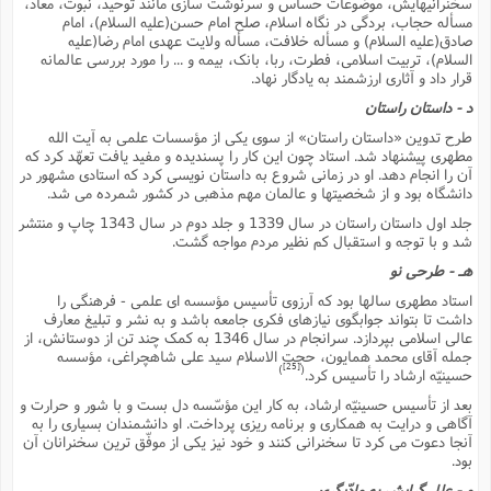
سخنرانیهایش، موضوعات حساس و سرنوشت سازى مانند توحید، نبوت، معاد،
مسأله حجاب، بردگى در نگاه اسلام، صلح امام حسن(علیه السلام)، امام
صادق(علیه السلام) و مسأله خلافت، مسأله ولایت عهدى امام رضا(علیه
السلام)، تربیت اسلامى، فطرت، ربا، بانک، بیمه و ... را مورد بررسى عالمانه
قرار داد و آثارى ارزشمند به یادگار نهاد.
د - داستان راستان
طرح تدوین «داستان راستان» از سوى یکى از مؤسسات علمى به آیت الله
مطهرى پیشنهاد شد. استاد چون این کار را پسندیده و مفید یافت تعهّد کرد که
آن را انجام دهد. او در زمانى شروع به داستان نویسى کرد که استادى مشهور در
دانشگاه بود و از شخصیتها و عالمان مهم مذهبى در کشور شمرده مى شد.
جلد اول داستان راستان در سال 1339 و جلد دوم در سال 1343 چاپ و منتشر
شد و با توجه و استقبال کم نظیر مردم مواجه گشت.
هـ - طرحى نو
استاد مطهرى سالها بود که آرزوى تأسیس مؤسسه اى علمى - فرهنگى را
داشت تا بتواند جوابگوى نیازهاى فکرى جامعه باشد و به نشر و تبلیغ معارف
عالى اسلامى بپردازد. سرانجام در سال 1346 به کمک چند تن از دوستانش، از
جمله آقاى محمد همایون، حجت الاسلام سید على شاهچراغى، مؤسسه
[25]
)
(
حسینیّه ارشاد را تأسیس کرد.
بعد از تأسیس حسینیّه ارشاد، به کار این مؤسّسه دل بست و با شور و حرارت و
آگاهى و درایت به همکارى و برنامه ریزى پرداخت. او دانشمندان بسیارى را به
آنجا دعوت مى کرد تا سخنرانى کنند و خود نیز یکى از موفّق ترین سخنرانان آن
بود.
و - علل گرایش به مادّیگرى