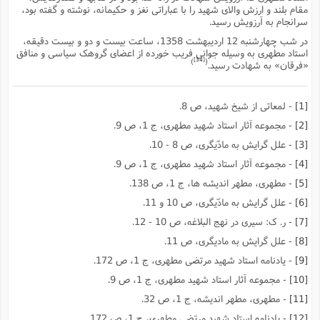
مقام بلند و ارزش والاى شهید را با عباراتى نغز و حکیمانه، نوشته و گفته بود،
سرانجام به آرزویش رسید.
در شب چهارشنبه 12 اردیبهشت 1358، ساعت بیست و دو و بیست دقیقه،
استاد مطهرى به وسیله جوانى فریب خورده از اعضاى گروهک سیاسى و منافق
[34]
)
(
«فرقان» به شهادت رسید.
[1]
- لمعاتى از شیخ شهید، ص 8.
[2]
- مجموعه آثار استاد شهید مطهرى، ج 1، ص 9.
[3]
- علل گرایش به مادّیگرى، ص 8 - 10.
[4]
- مجموعه آثار استاد شهید مطهرى، ج 1، ص 9.
[5]
- مطهرى، مطهر اندیشه ها، ج 1، ص 138.
[6]
- علل گرایش به مادّیگرى، ص 10 و 11.
[7]
- ر. ک: سیرى در نهج البلاغه، ص 10 - 12.
[8]
- علل گرایش به مادیگرى، ص 11.
[9]
- یادنامه استاد شهید مرتضى مطهرى، ج 1، ص 172.
[10]
- مجموعه آثار استاد شهید مطهرى، ج 1، ص 9.
[11]
- مطهرى، مطهر اندیشه، ج 1، ص 32.
[12]
- یادنامه استاد شهید مرتضى مطهرى، ج 1، ص 172.