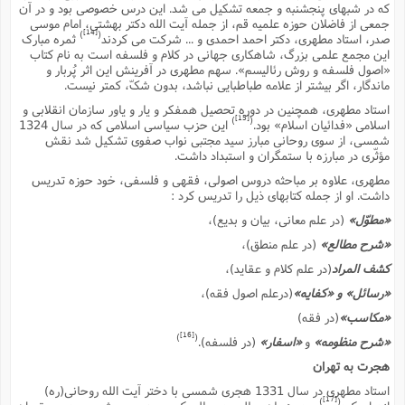
ت
که در شبهاى پنجشنبه و جمعه تشکیل مى شد. این درس خصوصى بود و در آن
ا
ا
ف
ح
ت
جمعى از فاضلان حوزه علمیه قم، از جمله آیت الله دکتر بهشتى، امام موسى
ت
س
[14]
ن
)
(
صدر، استاد مطهرى، دکتر احمد احمدى و ... شرکت مى کردند
ثمره مبارک
ج
ذ
ق
این مجمع علمى بزرگ، شاهکارى جهانى در کلام و فلسفه است به نام کتاب
ش
م
و
م
م
«اصول فلسفه و روش رئالیسم». سهم مطهرى در آفرینش این اثر پُربار و
س
م
ج
(
ماندگار، اگر بیشتر از علامه طباطبایى نباشد، بدون شکّ، کمتر نیست.
ا
و
ج
ش
استاد مطهرى، همچنین در دوره تحصیل همفکر و یار و یاور سازمان انقلابى و
ح
چ
م
[15]
)
(
اسلامى «فدائیان اسلام» بود.
این حزب سیاسى اسلامى که در سال 1324
ع
س
ف
خ
(
شمسى، از سوى روحانى مبارز سید مجتبى نواب صفوى تشکیل شد نقش
ا
ف
ن
مؤثّرى در مبارزه با ستمگران و استبداد داشت.
ن
ت
م
ذ
مطهرى، علاوه بر مباحثه دروس اصولى، فقهى و فلسفى، خود حوزه تدریس
م
ت
داشت. او از جمله کتابهاى ذیل را تدریس کرد :
م
م
ک
ا
«مطوّل»
(در علم معانى، بیان و بدیع)،
ش
(
ه
ش
پ
«شرح مطالع»
(در علم منطق)،
ع
ا
چ
و
کشف المراد
(در علم کلام و عقاید)،
ا
و
ع
ش
«رسائل» و «کفایه»
(درعلم اصول فقه)،
پ
(
ف
ذ
ف
ن
«مکاسب»
(در فقه)
م
ز
ن
ت
[16]
)
(
«شرح منظومه»
و
«اسفار»
(در فلسفه).
ا
(
م
ت
ح
هجرت به تهران
م
ا
ع
استاد مطهرى در سال 1331 هجرى شمسى با دختر آیت الله روحانى(ره)
(
ع
ش
[17]
)
(