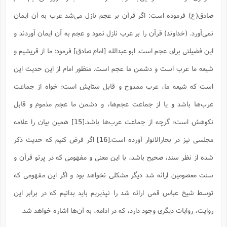
صادق(ع) فرموده است: اگر قرآن بر عجم نازل می‌شد عرب به آن ایمان
نمی‌آورد. (خداوند) قرآن را بر عرب نازل نمود و عجم به آن ایمان آوردند و
این فضیلتی برای عجم است. ابو عبدالله [امام صادق] فرمود: ما از قریشیم و
شیعه ما عرب است و دشمن ما عجم است. منظور امام از این حدیث این
است که شیعه ما، عرب ممدوح و قابل ستایش است؛ خواه از جماعت
عرب‌ها باشد و یا از جماعت عجم‌ها، و دشمن ما عجم مذموم و قابل
نکوهش است؛ گرچه از جماعت عرب‌ها باشد.
[15]
همین بیان را علامه
مجلسی نیز در بحارالانوار آورده است.
[16]
اگر فرض کنیم که حدیث ذکر
شده از نظر سند، صحیح باشد، با این معنی و مفهومی که در پرتو قرآن و
سنت معصومین ارائه شد دیگر مشکلی نخواهد بود و اگر این مفهومی که
توسط شیخ عباس قمی ارائه شد را نپذیریم باید بدانیم که در برابر این
روایت، روایات دیگری وجود دارد، که در ادامه، به آن‌ها اشاره خواهد شد.