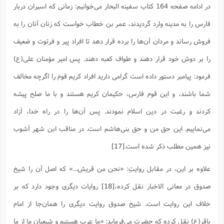
در ادامه صفحه 164 کتاب سفینه البحار می‌خوانیم: زمانی که اسیران دربار
فارس را به مدینه وارد گردیدند، عمر بن خطاب خواست که زنان آنان را به
فروش رساند و مردان آن‌ها را برده قرار دهد تا افراد پیر و فرتوت و ضعیف
را بر دوش خود قرار دهند و طواف کعبه دهند. پس امیر مؤمنان علی(ع)
فرمود: پیامبر دستور داده است گرامی دارید افراد کریم قوم را اگرچه مخالف
شما باشند، و این قوم فارس، حکیمان کریم هستند و با ما صلح پیشه
کردند و رغبت در دین اسلام نمودند. پس آن‌ها را در راه خدا، آزاد
می‌نماییم. این حق من و حق بنی‌هاشم است. در مناقب ابن شهر آشوب
نیز همین مطلب ذکر شده است.
[17]
علاوه بر این، در مقابل روایتِ: «نحن من قریش...» که اصل آن را شیخ
صدوق در معانی الاخبار نقل کرده،
[18]
روایات دیگری وجود دارد که بر
خلاف این روایت است. شیخ صدوق روایت دیگری را همان‌جا از امام
باقر(ع) نقل کرده که حضرت می‌فرماید: «ما عرب هستیم و شیعیان ما از ما