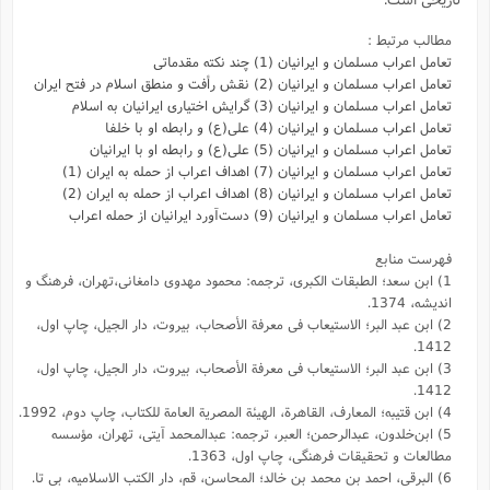
مطالب مرتبط :
تعامل اعراب مسلمان و ایرانیان (1) چند نکته مقدماتی
تعامل اعراب مسلمان و ایرانیان (2) نقش رأفت و منطق اسلام در فتح ایران
تعامل اعراب مسلمان و ایرانیان (3) گرایش اختیاری ایرانیان به اسلام
تعامل اعراب مسلمان و ایرانیان (4) علی(ع) و رابطه او با خلفا
تعامل اعراب مسلمان و ایرانیان (5) علی(ع) و رابطه‌ او با ایرانیان
تعامل اعراب مسلمان و ایرانیان (7) اهداف اعراب از حمله به ایران (1)
تعامل اعراب مسلمان و ایرانیان (8) اهداف اعراب از حمله به ایران (2)
تعامل اعراب مسلمان و ایرانیان (9) دست‌آورد ایرانیان از حمله اعراب
فهرست منابع
1) ابن سعد؛ الطبقات الکبری، ترجمه: محمود مهدوی دامغانی،تهران، فرهنگ و
اندیشه، 1374.
2) ابن عبد البر؛ الاستیعاب فى معرفة الأصحاب، بیروت، دار الجیل، چاپ اول،
1412.
3) ابن عبد البر؛ الاستیعاب فى معرفة الأصحاب، بیروت، دار الجیل، چاپ اول،
1412.
4) ابن قتیبه؛ المعارف، القاهرة، الهیئة المصریة العامة للکتاب، چاپ دوم، 1992.
5) ابن‌خلدون، عبدالرحمن؛ العبر، ترجمه: عبد‌المحمد آیتی، تهران، مؤسسه
مطالعات و تحقیقات فرهنگی، چاپ اول، 1363.
6) البرقی، احمد بن محمد بن خالد؛ المحاسن،‌ قم،‌ دار الکتب الاسلامیه، بی تا.