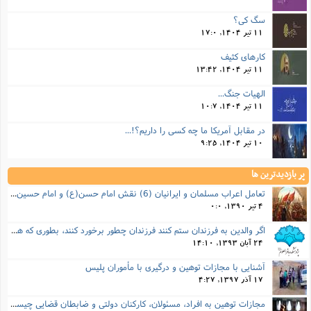
سگ کی؟
11 تیر 1404, 17:0
کارهای کثیف
11 تیر 1404, 13:42
الهیات جنگ...
11 تیر 1404, 10:7
در مقابل آمریکا ما چه کسی را داریم؟!...
10 تیر 1404, 9:25
پر بازدیدترین ها
تعامل اعراب مسلمان و ایرانیان (6) نقش امام حسن(ع) و امام حسین(ع) در فتح ایران
4 تیر 1390, 0:0
اگر والدین به فرزندان ستم کنند فرزندان چطور برخورد کنند، بطوری که هم موجب ناراحتی آنها نشود و هم بتوانند آنها را امر به معروف و نهی از منکر کنند، و اگر نصیحت تأثیر نداشت چطور باید با آنها برخورد کرد؟
24 آبان 1393, 14:10
آشنایی با مجازات توهین و درگیری با مأموران پلیس
17 آذر 1397, 4:27
مجازات‌ توهین به افراد، مسئولان، کارکنان دولتی و ضابطان قضایی چیست؟