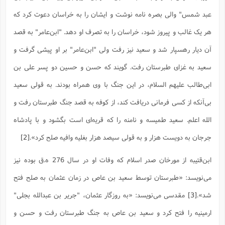
ت
ا
ا
ف
ح
ت
عبد شمس" والى بصره نامه نوشت و ایشان را به خراسان دعوت کرد که
ت
س
ن
ج
ذ
ق
ش
م
هر یک غالب و پیروز شود، خراسان را به تصرف او دهد. "ابن‌عامر" به قصد
و
م
م
س
م
ج
(
ا
آن دیار رهسپار شد و سعید نیز رفت ولى "ابن‌عامر" بر او پیشى گرفت و
و
ج
ش
ح
چ
م
سعید به غزاى طبرستان رفت. گویند که حسن و حسین دو پسر على بن
ع
س
ف
خ
(
ا
ف
ن
ابى‌طالب علیهم السلام، در این جنگ با وى همراه بودند. به قولى سعید
ن
ت
م
ذ
بى‌آنکه از کسى فرمانى دریافت کند، از کوفه به قصد جنگ طبرستان رفت و
م
ت
م
م
ک
الله اعلم. سعید طمیسه و نامنه را که قریه‌اى است بگشود و با پادشاه
ا
ش
(
ه
ش
پ
جرجان به دویست هزار و به قولى سیصد هزار بغلیه وافیه صلح کرد».
[2]
ع
ا
چ
و
ا
و
ع
ش
ابن‌قتیبه از مورخان صدر اسلام که وفات او در سال 276 ه.ق بوده نیز
پ
(
ف
ذ
ف
ن
می‌نویسد: «طبرستان توسط سعید بن عاص در زمان عثمان به صلح فتح
م
ز
ن
ت
ا
(
م
شد».
[3]
مقدسی می‌نویسد: «به روزگار عثمان، "جریر بن عبدالله بجلى"
ت
ح
م
ا
ارمینیه را فتح کرد و سعید بن عاص به جنگ طبرستان رفت و حسن و
ع
(
ع
ش