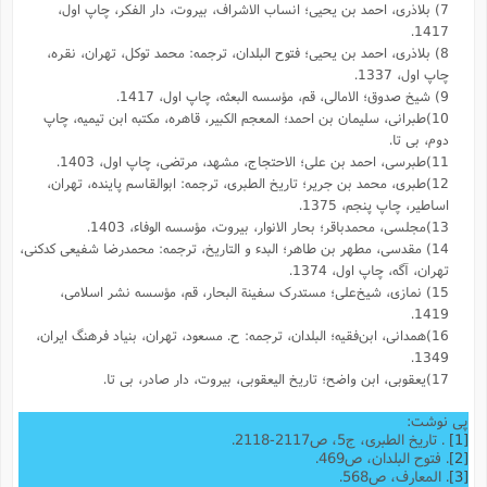
7) بلاذری، احمد بن یحیی؛ انساب الاشراف، بیروت، دار الفکر، چاپ اول،
1417.
8) بلاذری، احمد بن یحیی؛ فتوح البلدان، ترجمه: محمد توکل، تهران، نقره،
چاپ اول، 1337.
9) شیخ صدوق؛ الامالی، قم، مؤسسه البعثه، چاپ اول، 1417.
10)طبرانی، سلیمان بن احمد؛ المعجم الکبیر، قاهره، مکتبه ابن تیمیه، چاپ
دوم، بی تا.
11)طبرسی، احمد بن علی؛ الاحتجاج، مشهد، مرتضی، چاپ اول، 1403.
12)طبری، محمد بن جریر؛ تاریخ الطبری، ترجمه: ابوالقاسم پاینده، تهران،
اساطیر، چاپ پنجم، 1375.
13)مجلسی، محمدباقر؛ بحار الانوار، بیروت، مؤسسه الوفاء، 1403.
14) مقدسى، مطهر بن طاهر؛ البدء و التاریخ، ترجمه: محمد‌رضا شفیعى کدکنى،
تهران، آگه، چاپ اول، 1374.
15) نمازی، شیخ‌علی؛ مستدرک سفینة البحار، قم، مؤسسه نشر اسلامی،
1419.
16)همدانی، ابن‌فقیه؛ البلدان، ترجمه: ح. مسعود، تهران، بنیاد فرهنگ ایران،
1349.
17)یعقوبى، ابن واضح؛ تاریخ الیعقوبى، بیروت، دار صادر، بی تا.
پی نوشت:
[1]
. تاریخ الطبری، ج5، ص2117-2118.
[2]
. فتوح البلدان، ص469.
[3]
. المعارف، ص568.