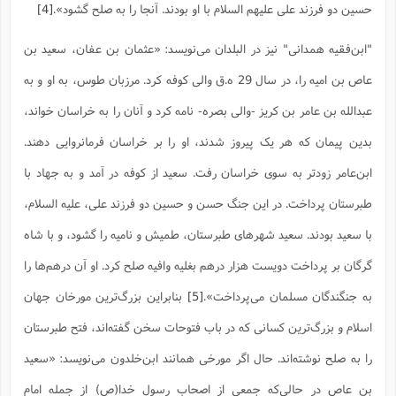
حسین دو فرزند على علیهم السلام با او بودند. آنجا را به صلح گشود».
[4]
ا
ش
و
ف
(
ذ
"ابن‌فقیه همدانی" نیز در البلدان می‌نویسد: «عثمان بن عفان، سعید بن
ن
م
م
غ
عاص بن امیه را، در سال 29 ه.ق والى کوفه کرد. مرزبان طوس، به او و به
م
م
(
عبدالله بن عامر بن کریز -والى بصره- نامه کرد و آنان را به خراسان خواند،
ش
ب
بدین پیمان که هر یک پیروز شدند، او را بر خراسان فرمانروایى دهند.
ه
(
و
ابن‌عامر زودتر به سوى خراسان رفت. سعید از کوفه در آمد و به جهاد با
ن
ا
ف
ح
طبرستان پرداخت. در این جنگ حسن و حسین دو فرزند على، علیه السلام،
م
(
با سعید بودند. سعید شهرهاى طبرستان، طمیش و نامیه را گشود، و با شاه
م
ن
گرگان بر پرداخت دویست هزار درهم بغلیه‌ وافیه صلح کرد. او آن درهم‌ها را
ش
(
د
به جنگندگان مسلمان مى‌پرداخت».
[5]
بنابراین بزرگ‌ترین مورخان جهان
س
ف
ف
م
اسلام و بزرگ‌ترین کسانی که در باب فتوحات سخن گفته‌اند، فتح طبرستان
ش
م
را به صلح نوشته‌اند. حال اگر مورخی همانند ابن‌خلدون می‌نویسد: «سعید
بن عاص در حالی‌که جمعی از اصحاب رسول خدا(ص) از جمله امام