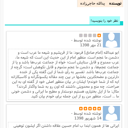
نویسنده
یدالله حاجی‌زاده
نظر خود را بنویسید!
نوشته شده توسط
-
21 مهر 1398
ابو عبدالله [امام صادق] فرمود: ما از قریشیم و شیعه ما عرب است و
دشمن ما عجم است. منظور امام از این حدیث این است که شیعه ما،
عرب ممدوح و قابل ستایش است؛ خواه از جماعت عرب‌ها باشد و یا از
جماعت عجم‌ها، و دشمن ما عجم مذموم و قابل نکوهش است؛ گرچه از
جماعت عرب‌ها باشد. تفسیر به رأی شما از این گفته یکی از خنده
دارترین و مضحکترین بخشها در بین چند مقاله یکسونگرانه و کاسبکارانه
ایه که از شما خوندم! ایشان در بیان منظور اصلی خود از گفته ای به این
صراحت، چه منع و محدویتی داشتند که اون رو به شما واگذار کردند؟
مثال: ما از ایل بختیاری هستیم دوستدار و مطیع ما ایرانی و دشمن خونی
ما ... است، منظور من رو از این جمله برای خودم بیان کنید.
نوشته شده توسط
-
14 شهریور 1398
ایرانی ها از همون ابتدا ب امام حسین علاقه داشتن اگر ایشون توهینی