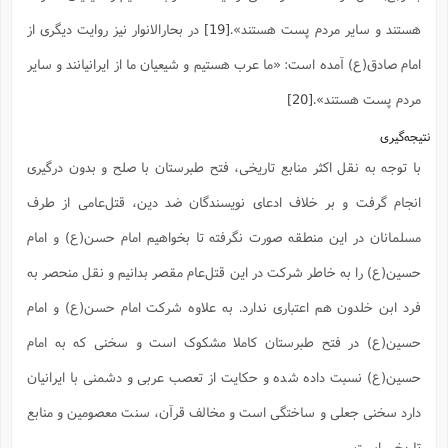
هستند و سایر مردم پست هستند».
[19]
در بحارالانوار نیز روایت دیگری از
امام صادق(ع) آمده است: «ما عرب هستیم و شیعیان ما از ایرانیانند و سایر
مردم پست هستند».
[20]
نتیجه‌گیری
با توجه به نقل اکثر منابع تاریخی، فتح طبرستان با صلح و بدون درگیری
انجام گرفت و بر خلاف ادعای نویسندگان ضد دین، قتل‌عامی از طرف
مسلمانان در این منطقه صورت نگرفته تا بخواهیم امام حسن(ع) و امام
حسین(ع) را به خاطر شرکت در این قتل‌عام مقصر بدانیم و نقل منحصر به
فرد ابن خلدون هم اعتباری ندارد. به علاوه شرکت امام حسن(ع) و امام
حسین(ع) در فتح طبرستان کاملا مشکوک است و سخنی که به امام
حسین(ع) نسبت داده شده و حکایت از تعصب عربی و دشمنی با ایرانیان
دارد سخنی جعلی و ساختگی است و مخالف قرآن، سنت معصومین و منابع
تاریخی است.