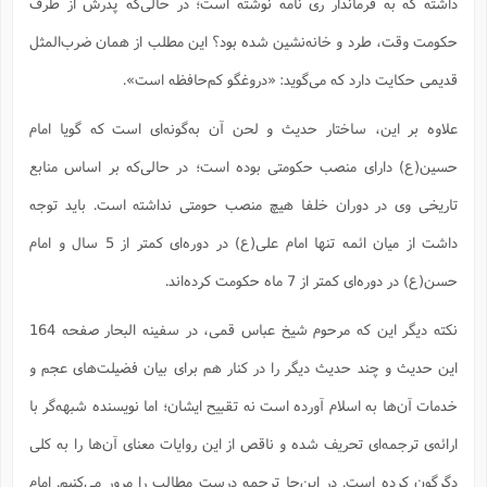
داشته که به فرماندار ری نامه نوشته است؛ ‌در حالی‌که پدرش از طرف
حکومت وقت، طرد و خانه‌نشین شده بود؟ این مطلب از همان ضرب‌المثل
قدیمی حکایت دارد که می‌گوید: ‌«دروغگو کم‌حافظه است».
علاوه بر این، ساختار حدیث و لحن آن به‌گونه‌ای است که گویا امام
حسین(ع) دارای منصب حکومتی بوده است؛ در حالی‌که بر اساس منابع
تاریخی وی در دوران خلفا هیچ منصب حومتی نداشته است. باید توجه
داشت از میان ائمه تنها امام علی(ع) در دوره‌ای کمتر از 5 سال و امام
حسن(ع) در دوره‌ای کمتر از 7 ماه حکومت کرده‌اند.
نکته دیگر این که مرحوم شیخ عباس قمی، در سفینه البحار صفحه 164
این حدیث و چند حدیث دیگر را در کنار هم برای بیان فضیلت‌های عجم و
خدمات آن‌ها به اسلام آورده است نه تقبیح ایشان؛ اما نویسنده شبهه‌گر با
ارائه‌ی ترجمه‌ای تحریف شده و ناقص از این روایات معنای آن‌ها را به کلی
دگرگون کرده است. در این‌جا ترجمه درست مطالب را مرور می‌کنیم. امام