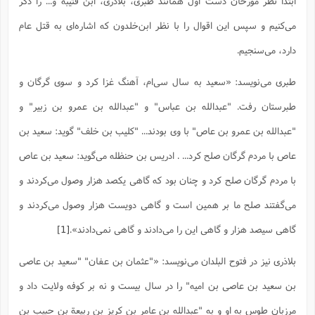
ابتدا نظر مورخان دست اول همانند طبری، بلاذری، ابن قتیبه و... را ذکر
س
م
ع
ف
ق
م
(
ه
ع
ع
ش
ز
م
ر
ش
می‌کنیم و سپس این اقوال را با نظر ابن‌خلدون که اشاره‌ای به قتل عام
پ
ا
ا
ا
ق
ح
ف
ت
گ
ع
ق
د
پ
ف
دارد، می‌سنجیم.
خ
(
ذ
ب
ت
ا
ش
م
ح
ع
ش
م
ع
س
2
م
ا
طبری می‌نویسد: «سعید به سال سى‌ام، آهنگ غزا کرد و سوى گرگان و
ا
خ
ت
خ
آ
م
ف
ق
ح
پ
ص
پ
د
ن
و
(
طبرستان رفت. "عبدالله بن عباس" و "عبدالله بن عمرو بن زبیر" و
آ
ه
ع
م
ش
ت
ت
د
پ
ج
ا
2
"عبدالله بن عمرو بن عاص" با وى بودند... "کلیب بن خلف" گوید: سعید بن
ا
ت
ی
گ
ش
ف
ا
(
ذ
عاص با مردم گرگان صلح کرد... . ادریس بن حنظله مى‌گوید: سعید بن عاص
ب
ش
م
ح
م
ا
ا
م
ا
م
با مردم گرگان صلح کرد و چنان بود که گاهى یکصد هزار وصول مى‌کردند و
ب
ا
ش
و
(
ف
م
ش
ف
ن
مى‌گفتند صلح ما بر همین است و گاهى دویست هزار وصول مى‌کردند و
م
پ
ع
و
ا
ت
ف
ه
ع
ا
(
ف
گاهى سیصد هزار و گاهى این را مى‌دادند و گاهى نمى‌دادند».
[1]
ت
ت
ق
ن
ح
ذ
غ
ش
م
بلاذری نیز در فتوح البلدان می‌نویسد: «"عثمان بن عفان" "سعید بن عاصى
ب
پ
ت
م
(
د
م
ه
ا
ت
بن سعید بن عاصى بن امیه" را در سال بیست و نه بر کوفه ولایت داد و
ف
ح
س
آ
و
ر
ش
ن
ع
ف
مرزبان طوس به او و به "عبدالله بن عامر بن کریز بن ربیعة بن حبیب بن
ع
م
د