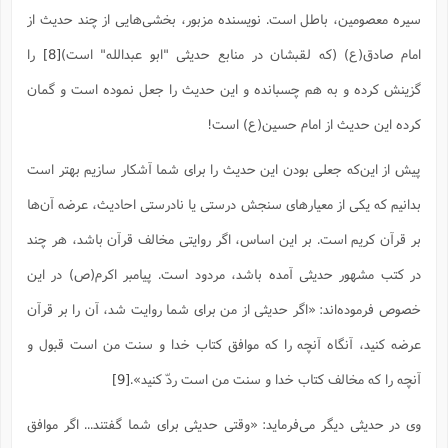
سیره معصومین، باطل است. نویسنده مزبور، بخشی‌هایی از چند حدیث از
امام صادق(ع) (که لقبشان در منابع حدیثی "ابو عبدالله" است)
[8]
را
گزینش کرده و به هم چسبانده و این حدیث را جعل نموده است و گمان
کرده این حدیث از امام حسین(ع) است!
پیش از این‌که جعلی بودن این حدیث را برای شما آشکار سازیم بهتر است
بدانیم که یکی از معیارهای سنجش درستی یا نادرستی احادیث، عرضه آن‌ها
بر قرآن کریم است. بر این اساس، اگر روایتی مخالف قرآن باشد، هر چند
در کتب مشهور حدیثی آمده باشد، مردود است. پیامبر اکرم(ص) در این
خصوص فرموده‌اند: «اگر حدیثى از من براى شما روایت شد، آن را بر قرآن
عرضه کنید، آنگاه آنچه را که موافق کتاب خدا و سنت من است قبول و
آنچه را که مخالف کتاب خدا و سنت من است ردّ کنید».‌
[9]
وی در حدیثی دیگر می‌فرماید: «وقتی حدیثی برای شما گفتند... اگر موافق