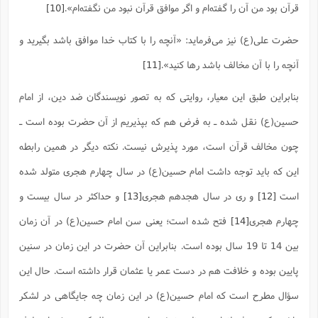
قرآن بود من آن را گفته‌ام و اگر موافق قرآن نبود من نگفته‌ام‌».
[10]
حضرت علی(ع) نیز می‌فرماید: «آنچه را با کتاب خدا موافق باشد بگیرید و
آنچه را با آن مخالف باشد رها کنید».
[11]
بنابراین طبق این معیار، روایتی که به تصور نویسندگان ضد دین، از امام
حسین(ع) نقل شده ـ به فرض هم که بپذیریم از آن حضرت بوده است ـ
چون مخالف قرآن است، مورد پذیرش نیست. نکته دیگر در همین رابطه
این که باید توجه داشت امام حسین(ع) در سال چهارم هجری متولد شده
است
[12]
و ری در سال هجدهم هجری
[13]
و حداکثر در سال بیست و
چهارم هجری
[14]
فتح شده است؛ یعنی سن امام حسین(ع) در آن زمان
بین 14 تا 19 سال بوده است. بنابراین آن حضرت در این زمان در سنین
پایین بوده و خلافت هم در دست عمر یا عثمان قرار داشته است. حال این
سؤال مطرح است که امام حسین(ع) در این زمان چه جایگاهی در لشکر