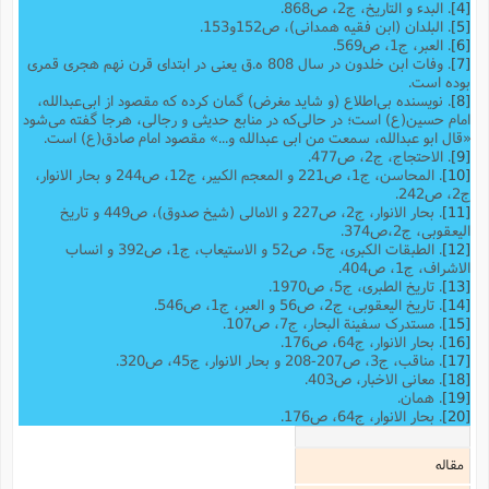
[4]
. البدء و التاریخ، ج2، ص868.
[5]
. البلدان (ابن فقیه همدانی)، ص152و153.
[6]
. العبر، ج1، ص569.
[7]
. وفات ابن خلدون در سال 808 ه.ق یعنی در ابتدای قرن نهم هجری قمری
بوده است.
[8]
. نویسنده بی‌اطلاع (و شاید مغرض) گمان کرده که مقصود از ابی‌عبدالله،
امام حسین(ع) است؛ در حالی‌که در منابع حدیثی و رجالی، هرجا گفته می‌شود
«قال ابو عبدالله، سمعت من ابی عبدالله و...» مقصود امام صادق(ع) است.
[9]
. الاحتجاج، ج2، ص477.
[10]
. المحاسن، ج1، ص221 و المعجم الکبیر، ج12، ص244 و بحار الانوار،
ج2، ص242.
[11]
. بحار الانوار، ج2، ص227 و الامالی (شیخ صدوق)، ص449 و تاریخ
الیعقوبى، ج‌2،ص374.
[12]
. الطبقات الکبری، ج5، ص52 و الاستیعاب، ج1، ص392 و انساب
الاشراف، ج1، ص404.
[13]
. تاریخ الطبری، ج5، ص1970.
[14]
. تاریخ الیعقوبی،‌ ج2، ص56 و العبر، ج1، ص546.
[15]
. مستدرک سفینة البحار، ج7، ص107.
[16]
. بحار الانوار، ج64، ص176.
[17]
. مناقب، ج3، ص207-208 و بحار الانوار، ج45، ص320.
[18]
. معانی الاخبار، ص403.
[19]
. همان.
[20]
. بحار الانوار، ج64، ص176.
مقاله