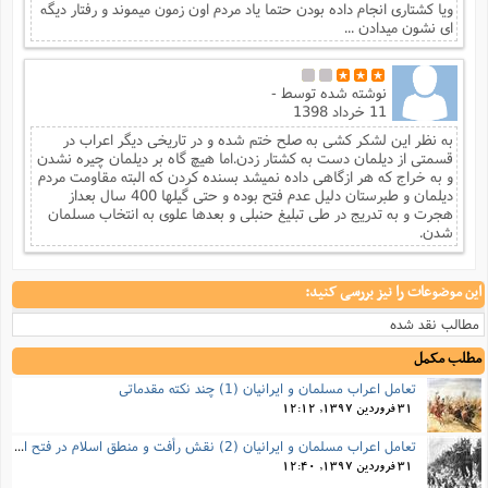
ویا کشتاری انجام داده بودن حتما یاد مردم اون زمون میموند و رفتار دیگه
ای نشون میدادن ...
نوشته شده توسط
-
11 خرداد 1398
به نظر این لشکر کشی به صلح ختم شده و در تاریخی دیگر اعراب در
قسمتی از دیلمان دست به کشتار زدن.اما هیچ گاه بر دیلمان چیره نشدن
و به خراج که هر ازگاهی داده نمیشد بسنده کردن که البته مقاومت مردم
دیلمان و طبرستان دلیل عدم فتح بوده و حتی گیلها 400 سال بعداز
هجرت و به تدریج در طی تبلیغ حنبلی و بعدها علوی به انتخاب مسلمان
شدن.
این موضوعات را نیز بررسی کنید:
مطالب نقد شده
مطلب مکمل
تعامل اعراب مسلمان و ایرانیان (1) چند نکته مقدماتی
31 فروردین 1397, 12:12
تعامل اعراب مسلمان و ایرانیان (2) نقش رأفت و منطق اسلام در فتح ایران
31 فروردین 1397, 12:40