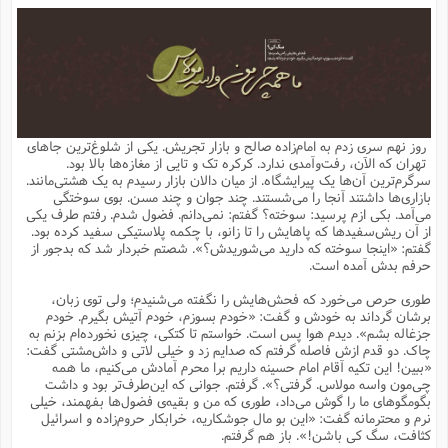
م
ق
ت
تقویم عبادی
ن
ق
م
ک
م
م
ن
ت
ق
ا
ت
ن
ق
چند رسانه ای
ت
ش
ع
و
ق
ا
م
س
ا
ا
چ
ق
ت
احادیث
ن
ق
ا
ا
و
ج
ا
پ
ر
ف
ش
ق
م
ب
ا
م
ا
ت
ا
ن
روز نهم سری زدم به امام‌زاده صالح و بازار تجریش. یکی از شلوغ‌ترین جاهای
ق
و
فرهنگ علوم انسانی و اسلامی
ا
ن
ا
ع
ن
و
تهران که الآن، رفت‌وآمدی ندارد. کرکره تک و تایی از مغازه‌ها بالا بود.
ف
ا
ا
م
س
ق
آ
ا
س
سرگرم‌ترین آن‌ها یک پیرایشگاه. از میان دالان بازار رسیدم به یک هشتی‌مانند.
ت
ف
و
ش
پ
ق
ا
ا
ا
س
ت
ویترین
بازاری‌ها داشتند آنجا را می‌شستند. چند جوان و چند مسن. بوی سوختگی
ع
ق
م
س
ب
و
ت
آ
ز
آ
می‌آمد. بکی ازم پرسید: سوخته؟ گفتم: نمی‌دانم. فضول شدم. رفتم طرف یکی
ح
و
ح
ت
ا
ا
ه
س
و
از آن ریش‌سفیدها که پاهایش را تا زانو، با چکمه پلاستیکی سفید کرده بود.
د
ق
آ
ت
ا
ق
یادداشت‌ها
ن
م
و
و
و
ا
گفتم: «اینجا سوخته که دارید می‌شوریدش؟». شصتم خبردار شد که بدجور از
ق
ف
د
ش
ن
حرفم بدش آمده است.
ه
ف
ق
ر
ح
و
ا
ع
آ
ت
ص
تست
ه
ه
ش
ق
آ
ف
د
س
ا
طوری حرص می‌خورد که فحش‌هایش را نگفته می‌شنیدم؛ ولی توی زبان،
ع
م
ق
ق
خ
ر
ا
و
ش
ک
ج
ص
برشان گرداند به خودش و گفت: «خودم بسوزم، خودم آتیش بگیرم. خودم
م
ف
ق
آ
ه
ف
ش
ه
آ
ب
س
ق
ت
ق
ک
ن
جزغاله بشم». دیدم هوا پس است. خواستم تا کتکی، چیزی نخورده‌ام بزنم به
ه
م
ع
ق
ا
ت
و
م
ص
چاک. دو قدم ازش فاصله گرفتم که صدایم زد و خیلی لاتی و داش‌مشتی گفت:
ا
ت
ذ
ت
آ
م
م
ا
م
ع
ت
ا
م
«ببین! این تکیه آقام امام حسینه داریم برا محرم آمادش می‌کنیم، ما همه
ن
ف
ا
ز
ع
ا
س
و
ق
چی‌مون واسه مولاس. گرفتی؟». گرفتم. جوانی که این‌طرف‌تر بود و داشت
ت
م
ت
ن
م
س
و
ا
ح
م
ر
ن
ق
م
بگومگوهای ما را گوش می‌داد، طوری که من و بقیه‌ی فضول‌ها بفهمند، خیلی
خ
ر
ت
م
ا
ا
ف
ن
پ
ا
ر
ز
ا
نرم و محترمانه گفت: «این بو مال جوشکاریه، خرابکار حروم‌زاده و اسرائیل
و
م
آ
د
م
ق
ا
ه
ص
(
ا
س
کثافت، سگ کی باشن!». باز هم گرفتم.
ق
ر
ا
م
ت
س
ا
ا
د
ف
ن
م
ا
ا
خ