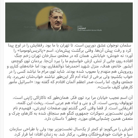
م
ق
ت
تقویم عبادی
ن
ق
م
ک
م
م
ن
ت
ق
ا
ت
ن
ق
چند رسانه ای
ت
ش
ع
و
ق
ا
م
س
ا
ا
چ
ق
ت
احادیث
ن
ق
ا
ا
و
ج
ا
پ
ر
ف
ش
ق
م
ب
ا
م
ا
ت
ا
ن
سلمان نوجوان عشق دوربین است. تا تهران با ما بود. رفقایش را در اوج پیدا
ق
و
فرهنگ علوم انسانی و اسلامی
ا
ن
ا
ع
ن
و
کرد و رفت پیش آن‌ها. وقتی برگشت پیش‌مان، اسم «پاتریس‌لومومبا» را
ف
ا
ا
م
س
ق
آ
ا
س
آورد؛ نه خودش؛ خیابانش. همان که در محله‌ی ستارخان تهران زخم جنگ
ت
ف
و
ش
پ
ق
ا
ا
ا
س
ت
ویترین
افتاده روی جایی از تنش. ازش خواستیم ما را ببرد آن‌جا. بردمان توی کوچه‌ی
ع
ق
م
س
ب
و
ت
آ
ز
آ
آبشور. خانه‌ی هدف، منزل شهید احمدرضا ذوالفقاری بود؛ اما خانه‌های کناری و
ح
و
ح
ت
ا
ا
ه
س
و
روبرویش هم منهدم یا معیوب شده بودند. شاید توی مرام ما نباشد کسی را در
د
ق
آ
ت
ا
ق
یادداشت‌ها
ن
م
و
و
و
ا
خواب بکشیم؛ ولی برخی از ابناء آدم اگر این‌طور نباشند خواب‌شان نمی‌برد. یاد
ق
ف
د
ش
ن
جمله‌ی وقیح، اما راست صدر اعظم آلمان افتادم که گفته بود: «اسرائیل مأمور
ه
ف
ق
ر
ح
و
ا
ع
آ
ت
ص
کارهای کثیف ماست».
تست
ه
ه
ش
ق
آ
ف
د
س
ا
ع
م
ق
ق
خ
ر
ا
و
ش
ک
ج
ص
آن اسم عجیب خیابان مرا برد توی فکر. همان‌طور که ناکازاکی ژاپنی است،
م
ف
ق
آ
ه
ف
ش
ه
آ
ب
س
ق
ت
ق
ک
ن
توپولوف روسی است، آل و بنی و ابناء هم عربی است، ریخت این کلمه،
ه
م
ع
ق
ا
ت
و
م
ص
آفریقایی است. از قضا وقتی کمی گشتم توی صفحات اینترنتی، فهمیدم نام
ا
ت
ذ
ت
آ
م
م
ا
م
ع
ت
ا
م
اولین نخست‌وزیر دموکرات جمهوری کنگو هم سنجاق شده به کارهای چرک و
ن
ف
ا
ز
ع
ا
س
و
ق
متعفن همین چشم‌آبی‌های موزرد. چطور؟ داستان دارد.
ت
م
ت
ن
م
س
و
ا
ح
م
ر
ن
ق
م
خ
ر
ت
م
ا
ا
ف
ن
پ
ا
ر
ز
ا
آخرش را می‌گویم: او کمتر از یک‌سال نخست‌وزیر بود؛ ولی با طراحی سازمان
و
م
آ
د
م
ق
ا
ه
ص
(
ا
س
سیا و خیانت خودفروختگان وطنی، برکنار شد. به زندان افتاد؛ اما فرار کرد.
ق
ر
ا
م
ت
س
ا
ا
د
ف
ن
م
ا
ا
خ