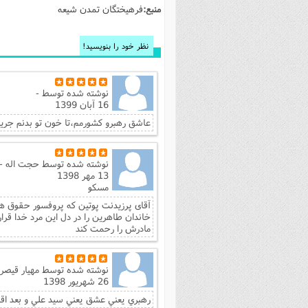
منبع:
فرهیختگان تمدن شیعه
فصل 
علوم
نظر خود را بنویسید!
خ
نوشته شده توسط
-
16 آبان 1399
عاشق رهبرو کشورمم،تا خون تو بدنم جریان
نوشته شده توسط
حجت اله -
13 مهر 1398
مسکو
آقای پرزیدنت پوتین که پروفسور حقوق 
خاندان طاهرین را در دل این مرد خدا قرار
مادرش را رحمت کند
نوشته شده توسط
مهيار قيصر
26 شهریور 1398
رهبري يعني عشق يعني سيد علي و بعد اقا 