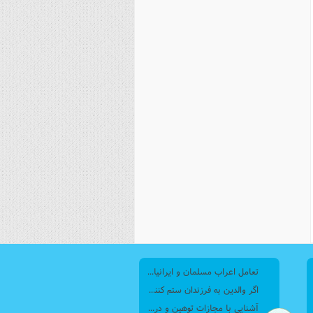
نصیریه (شیعی)
سایر فرق شیعی
تعامل اعراب مسلمان و ایرانیان (6) نقش امام حسن(ع) و امام حسین(ع) در فتح ایران
اگر والدین به فرزندان ستم کنند فرزندان چطور برخورد کنند، بطوری که هم موجب ناراحتی آنها نشود و هم بتوانند آنها را امر به معروف و نهی از منکر کنند، و اگر نصیحت تأثیر نداشت چطور باید با آنها برخورد کرد؟
آشنایی با مجازات توهین و درگیری با مأموران پلیس