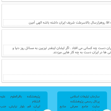
اقا روهزارسال بالاسرملت شریف ایران داشته باشه الهی آمین
ران دست چه کسانی می افتاد . اگر ایشان اینقدر تیزبین به مسائل روز دنیا و
ی ها در ایران دست به چه کار هایی میزدند.
سازمان تبلیغات اسلامی
پژوهشکده باقرالعلوم علیه
پرتال رسمی پژوهشکده
السّلام
سایت جامع معرفی منابع
ایران، قم، بلوار نیایش، جنب