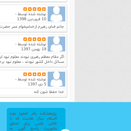
نوشته شده توسط
-
10 فروردین 1398
جانم فدای رهبرم ازخدامیخوام عمر حضرت 
نوشته شده توسط
-
19 بهمن 1397
اگر مقام معظم رهبری نبودند معلوم نبود ای
مسائل داخل کشور نبودند ، معلوم نبود برخ
نوشته شده توسط
-
5 دی 1397
خدا حفظ شون کنه
پژوهشکده باقر العلوم علیه
السلام سال هاست که با
تلاش علمی برای تحقق
ماموریت پاسخ گویی به