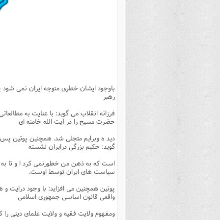
بانک پژوهشگران وفرهیختگان
مهدویت
زندگی نامه فرهیختگان
مد
دی
مقام
کارب
ذکر 
اخبار
فرهنگی
معرفی پژوهشگران
آداب و احکام اصناف
ا
ویژگ
مقال
ذکر 
معرفی سایت ها
عمومی
حوزه و دانشگاه
پایگاه های علمی
فرق 
راه 
تعاو
مهار
ذکر 
اطلاعیه
فقه
اعتقادی
پایگاه های مذهبی
ا
توبه
روش 
ذکر 
اخلاق
سیاسی
پایگاههای عقائد
عل
اهتم
ذکر 
باوجود ایشان خطری متوجه ایران نمی شود پ
اجتماعی
پایگاههای فرهنگی
عل
مجموعه پرسش ها و پاسخ ها
ذکر 
رهبر
جامعه
پایگاههای جامع موضوعات
ف
ذکر 
فرزانه انقلاب می گوید: با عنایت به مطالعاتی
اخبار عمومی
پایگاههای اندیشمندان اسلام
ک
ذکر
حضرت مسیح را در آیت الله خامنه ای
خبرگزاری ها
پایگاه های پاسخ گویی به سوا
فق
دید ه وبرایم متجلی شد. همچنین پوتین پس ا
گوید: حکیم بزرگی درایران نشسته
پایگاه های پاسخ گویی به احک
است که به ذهن من خطورنمی کرد ا و تا به 
پایگاه های تاریخی
منت
سیاست های ایران توسط اوست.
پایگاه های آموزشی
ا
پوتین همچنین می افزاید: با وجود درایت و 
واقعی قانون اساسی جمهوری اسلامی
فصل 
ومفهوم ولایت فقیه و ولایت علمای دینی را ک
فصلن