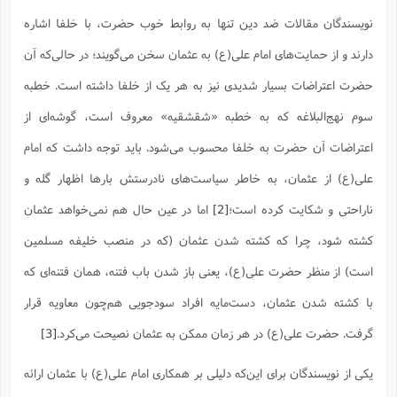
ا
ش
نویسندگان مقالات ضد دین تنها به روابط خوب حضرت، با خلفا اشاره
و
ف
(
ذ
ن
دارند و از حمایت‌های امام علی(ع) به عثمان سخن می‌گویند؛ در حالی‌که آن
م
م
غ
حضرت اعتراضات بسیار شدیدی نیز به هر یک از خلفا داشته است. خطبه
م
م
(
سوم نهج‌البلاغه که به خطبه «شقشقیه» معروف است، گوشه‌ای از
ش
ب
ه
اعتراضات آن حضرت به خلفا محسوب می‌شود. باید توجه داشت که امام
(
و
علی(ع) از عثمان، به خاطر سیاست‌های نادرستش بارها اظهار گله و
ن
ا
ف
ح
ناراحتی و شکایت کرده است؛
[2]
اما در عین حال هم نمی‌خواهد عثمان
م
(
م
کشته شود، چرا که کشته شدن عثمان (که در منصب خلیفه مسلمین
ن
ش
(
است) از منظر حضرت علی(ع)، یعنی باز شدن باب فتنه، همان فتنه‌ای که
د
س
با کشته شدن عثمان، دست‌مایه افراد سودجویی هم‌چون معاویه قرار
ف
ف
م
گرفت. حضرت علی(ع) در هر زمان ممکن به عثمان نصیحت می‌کرد.
[3]
ش
م
یکی از نویسندگان برای این‌که دلیلی بر همکاری امام علی(ع) با عثمان ارائه