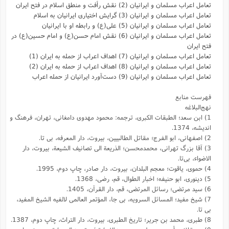
تعامل اعراب مسلمان و ایرانیان (2) نقش رأفت و منطق اسلام در فتح ایران
تعامل اعراب مسلمان و ایرانیان (3) گرایش اختیاری ایرانیان به اسلام
تعامل اعراب مسلمان و ایرانیان (5) علی(ع) و رابطه‌ او با ایرانیان
تعامل اعراب مسلمان و ایرانیان (6) نقش امام حسن(ع) و امام حسین(ع) در
فتح ایران
تعامل اعراب مسلمان و ایرانیان (7) اهداف اعراب از حمله به ایران (1)
تعامل اعراب مسلمان و ایرانیان (8) اهداف اعراب از حمله به ایران (2)
تعامل اعراب مسلمان و ایرانیان (9) دست‌آورد ایرانیان از حمله اعراب
فهرست منابع
نهج‌البلاغه
1) ابن سعد؛ الطبقات الکبری، ترجمه: محمود مهدوی دامغانی، تهران، فرهنگ و
اندیشه، 1374.
2) اصفهانی، ابو الفرج؛ مقاتل الطالبیین، بیروت، دار المعرفه، بی تا.
3) آقا‌ بزرگ تهرانی، محمدمحسن؛ الذریعة الی تصانیف الشیعة، بیروت، دار
الاضواء، بی‌تا.
4) حموی، یاقوت؛ معجم البلدان، بیروت، دار صادر، چاپ دوم، 1995.
5) دینوری، ابو حنیفه؛ اخبار الطوال، قم، رضی، 1368.
6) سید مرتضی؛ ‌رسائل المرتضی، قم، دار القرآن، 1405.
7) شیخ مفید؛ المسائل السرویه، بی جا، المؤتمر العالمی لالفیه الشیخ المفید،
بی تا.
8) طبری، محمد بن جریر؛ تاریخ الطبری، بیروت، دار التراث، چاپ دوم، 1387.