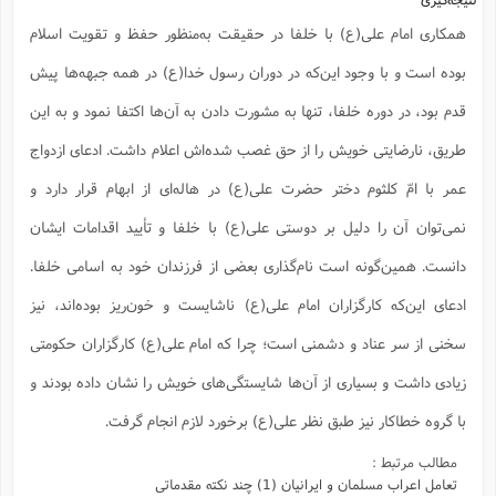
همکاری امام علی(ع) با خلفا در حقیقت به‌منظور حفظ و تقویت اسلام
بوده است و با وجود این‌که در دوران رسول خدا(ع) در همه جبهه‌ها پیش
قدم بود، در دوره خلفا، تنها به مشورت دادن به آن‌ها اکتفا نمود و به این
طریق، نارضایتی خویش را از حق غصب شده‌اش اعلام داشت. ادعای ازدواج
عمر با امّ کلثوم دختر حضرت علی(ع) در هاله‌ای از ابهام قرار دارد و
نمی‌توان آن را دلیل بر دوستی علی(ع) با خلفا و تأیید اقدامات ایشان
دانست. همین‌گونه است نام‌گذاری بعضی از فرزندان خود به اسامی خلفا.
ادعای این‌که کارگزاران امام علی(ع) ناشایست و خون‌ریز بوده‌اند، نیز
سخنی از سر عناد و دشمنی است؛ چرا که امام علی(ع) کارگزاران حکومتی
زیادی داشت و بسیاری از آن‌ها شایستگی‌های خویش را نشان داده بودند و
با گروه خطاکار نیز طبق نظر علی(ع) برخورد لازم انجام گرفت.
مطالب مرتبط :
تعامل اعراب مسلمان و ایرانیان (1) چند نکته مقدماتی