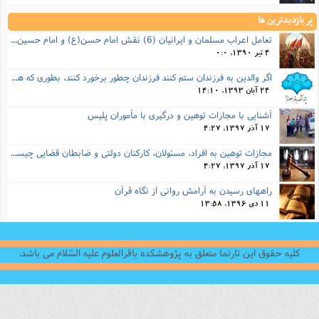
پر بازدیدترین ها
تعامل اعراب مسلمان و ایرانیان (6) نقش امام حسن(ع) و امام حسین(ع) در فتح ایران
4 تیر 1390, 0:0
اگر والدین به فرزندان ستم کنند فرزندان چطور برخورد کنند، بطوری که هم موجب ناراحتی آنها نشود و هم بتوانند آنها را امر به معروف و نهی از منکر کنند، و اگر نصیحت تأثیر نداشت چطور باید با آنها برخورد کرد؟
24 آبان 1393, 14:10
آشنایی با مجازات توهین و درگیری با مأموران پلیس
17 آذر 1397, 4:27
مجازات‌ توهین به افراد، مسئولان، کارکنان دولتی و ضابطان قضایی چیست؟
17 آذر 1397, 4:27
راههای رسیدن به آرامش روانی از نگاه قرآن
11 دی 1396, 13:58
کلیه حقوق این تارنما متعلق به پژوهشکده باقرالعلوم علیه السّلام می باشد.