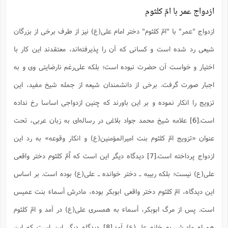
ازدواج عمر با امّ کلثوم
ازدواج "عمر" با "امّ کلثوم" دختر امام علی(ع) نیز از طرف برخی از بزرگان
شیعی رد شده است و کسانی که آن را پذیرفته‌اند، معتقدند این کار با
اختیار و خواست آن حضرت نبوده است؛ بلکه علی‌رغم نارضایتی وی و به
اجبار صورت گرفت. برخی از دانشمندان شیعه از جمله شیخ مفید، این
تزویج را انکار نموده و بر این باورند که چنین ازدواجی اساسا رخ نداده
است.
[6]
علامه شیخ محمد جواد بلاغی در رساله‌ای به زبان عربی، تحت
عنوان «تزویج امّ‌ کلثوم بنت امیرالمؤمنین(ع) و انکار وقوعه» به رد این
ازدواج پرداخته است.
[7]
دیدگاه دیگر این است که اُمّ کلثوم دختر واقعی
علی(ع) نیست؛ بلکه ربیبه ـ دختر خوانده ـ علی(ع) بوده است. بر اساس
این دیدگاه، امّ کلثوم دختر واقعی ابوبکر بوده، مادرش أسماء بنت عمیس
است. پس از مرگ ابوبکر، أسماء به همسری علی(ع) در آمد و امّ کلثوم
همراه مادرش به خانه علی(ع) آمد.
[8]
دیدگاه دیگر این است که این