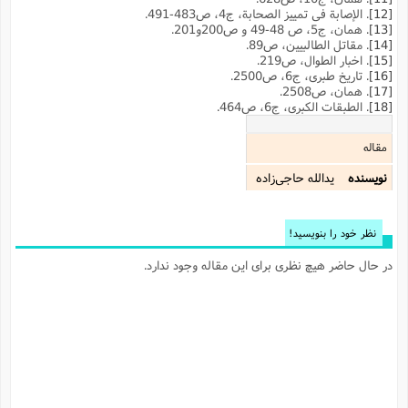
[12]
. الإصابة فی تمییز الصحابة، ج4، ص483-491.
[13]
. همان، ج5، ص 48-49 و ص200و201.
[14]
. مقاتل الطالبیین، ص89.
[15]
. اخبار الطوال، ص219.
[16]
. تاریخ طبرى، ج‌6، ص2500.
[17]
. همان، ص2508.
[18]
. الطبقات الکبری، ج6، ص464.
مقاله
نویسنده
یدالله حاجی‌زاده
نظر خود را بنویسید!
در حال حاضر هیچ نظری برای این مقاله وجود ندارد.