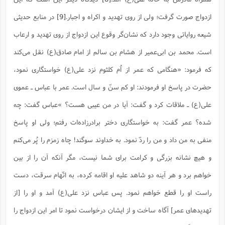
ازدواج صورت گرفت؛ ولی از روی تهدید و اکراه و اجبار.
[9]
در منابع حدیثی
شیعه روایاتی وجود دارد که نشان‌گر وقوع این ازدواج از روی تهدید و ارعاب
است. محمد بن ابی‌عمیر از هشام بن سالم از امام صادق(ع) نقل می‌کند
که فرمود: «هنگامی که عمر از اُم کلثوم نزد علی(ع) خواستگاری نمود،
حضرت در پاسخ او فرمودند: او کم سنّ و سال است. عمر با عباس ـ عموی
علی(ع) ـ ملاقات کرد و گفت: آیا در من عیبی هست؟ »عباس گفت: چه
شده؟ عمر گفت: به خواستگاری دختر برادرزاده‌ات رفتم؛ ولی او پاسخ
منفی به من داد و من را ردّ نمود. به خداوند سوگند! چاه زمزم را پُر می‌کنم
و هیچ نشانه بزرگی و کرامت برای شما نیست، مگر آنکه آن را از بین
خواهم برد و هر آینه دو شاهد علیه او اقامه کرده، به اتّهام سرقت، دست
راست او را قطع خواهم نمود. پس عباس نزد علی(ع) آمد و او را [از
تهدیدهای عمر] آگاه ساخت و از ایشان درخواست نمود تا امر این ازدواج را