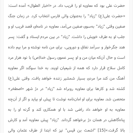
حضرت علی بود که معاویه او را فریب داد. در «اخبار الطوال» آمده است:
«حضرت علی(ع) "زیاد" را به‌عنوان والی فارس انتخاب کرد. در زمان جنگ
صفین وقتی "زیاد" به‌سوی صفین می‌آمد، معاویه در نامه‌ای قصد فریب او و
جلب او به طرف خویش را داشت. "زیاد" در بین مردم ایستاد و گفت: پسر
هند جگرخوار و سرآمد نفاق و دورویى، براى من نامه نوشته و مرا بیم داده
است و حال آن‌که میان من و او پسر عموى رسول خدا(ص) با نود هزار مرد
کامل سلاح قرار دارد که همه از شیعیان اویند. به خدا سوگند اگر معاویه
آهنگ من کند مرا مردى بسیار شمشیر زننده خواهد یافت. وقتی على‌(ع)
کشته شد و کارها براى معاویه روبراه شد "زیاد" در دژ شهر «اصطخر»
متحصن شد. معاویه براى او امان‌نامه نوشت تا پیش او بیاید و اگر از آن‌چه
معاویه به او خواهد داد راضى شد با او همکارى کند و گرنه او را به
پناه‌گاهش در همان دژ برخواهد گرداند. "زیاد" پیش معاویه آمد و کارش
بالا گرفت.»‌‌
[15]
"اشعث بن قیس" نیز که ابتدا از طرف عثمان والی