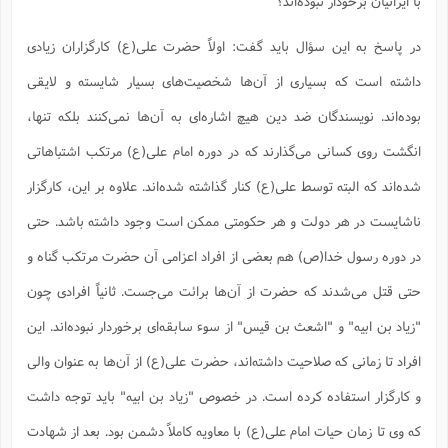
با ایرانیان برخودار نبوده‌اند؟
در پاسخ به این سؤال باید گفت: اولاً حضرت علی(ع) کارگزاران زیادی
داشته است که بسیاری از آن‌ها شخصیت‌های بسیار شایسته و لایقی
بوده‌اند. نویسندگان ضد دین هیچ اشاره‌ای به آن‌ها نمی‌کنند بلکه تنها،
انگشت روی کسانی می‌گذارند که در دوره امام علی(ع) مرتکب اشتباهاتی
شده‌اند که البته توسط علی(ع) کنار گذاشته شده‌اند. علاوه بر این، کارگزار
ناشایست در هر دولت و هر حکومتی ممکن است وجود داشته باشد. حتی
در دوره رسول خدا(ص) هم بعضی از افراد اعزامی آن حضرت مرتکب گناه و
حتی قتل می‌شدند که حضرت از آن‌ها برائت می‌جست. ثانیاً افرادی چون
"زیاد بن ابیه" و "اشعث بن قیس" از سوء سابقه‌ای برخوردار نبوده‌اند. این
افراد تا زمانی که صلاحیت داشته‌اند، حضرت علی(ع) از آن‌ها به عنوان والی
و کارگزار استفاده کرده است. در خصوص "زیاد بن ابیه" باید توجه داشت
که وی تا زمان حیات امام علی(ع) با معاویه کاملاً دشمن بود. بعد از شهادت