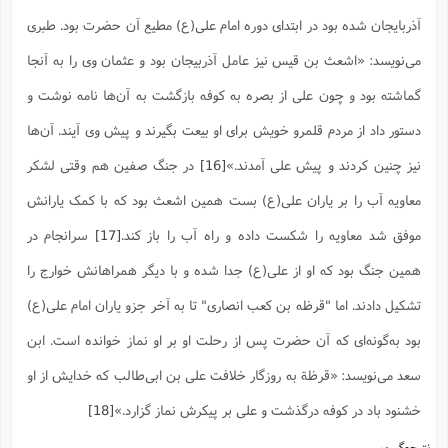
آذربایجان شده بود در ابتدای دوره امام علی(ع) مطیع آن حضرت بود. طبری
می‌‌نویسد: «اشعث بن قیس نیز عامل آذربیجان بود و عثمان وى را به آنجا
گماشته بود و چون على از بصره به کوفه بازگشت به آن‌ها نامه نوشت و
دستور داد از مردم قلمرو خویش براى او بیعت بگیرند و پیش وى آیند. آن‌ها
نیز چنین کردند و پیش على آمدند.»
[16]
در جنگ صفین هم وقتی لشکر
معاویه آب را بر یاران علی(ع)‌ بست همین اشعث بود که با کمک یارانش
موفق شد معاویه را شکست داده و راه آب را باز کند.
[17]
سرانجام در
همین جنگ بود که او از علی(ع) جدا شده و با دیگر همراهانش خوارج را
تشکیل دادند. اما "قرظه بن کعب انصاری" تا به آخر جزو یاران امام علی(ع)
بود به‌گونه‌ای که آن حضرت پس از رحلت او بر او نماز خوانده است. ابن
سعد می‌نویسد: «قرظة به روزگار خلافت على بن ابى‌طالب که خدایش از او
خشنود باد در کوفه درگذشت و على بر پیکرش نماز گزارد.»
[18]
نتیجه‌گیری