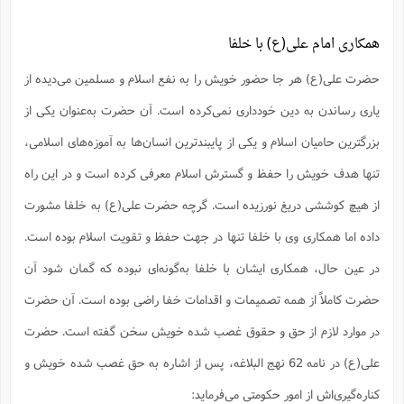
س
م
ع
ف
ق
م
(
ه
ع
ع
ش
ز
م
ر
ش
پ
ا
ا
ا
همکاری امام علی(ع) با خلفا
ق
ح
ف
ت
گ
ع
ق
د
پ
ف
خ
(
ذ
ب
ت
ا
ش
م
حضرت علی(ع) هر جا حضور خویش را به نفع اسلام و مسلمین می‌دیده از
ح
ع
ش
م
ع
س
2
م
ا
ا
خ
ت
خ
یاری رساندن به دین خودداری نمی‌کرده است. آن حضرت به‌عنوان یکی از
آ
م
ف
ق
ح
پ
ص
پ
د
ن
و
(
بزرگترین حامیان اسلام و یکی از پایبند‌ترین انسان‌ها به آموزه‌های اسلامی،
آ
ه
ع
م
ش
ت
ت
د
پ
ج
ا
2
ا
ت
تنها هدف خویش را حفظ و گسترش اسلام معرفی کرده است و در این راه
ی
گ
ش
ف
ا
(
ذ
ب
ش
م
از هیچ کوششی دریغ نورزیده است. گرچه حضرت علی(ع) به خلفا مشورت
ح
م
ا
ا
م
ا
م
ب
ا
داده اما همکاری وی با خلفا تنها در جهت حفظ و تقویت اسلام بوده است.
ش
و
(
ف
م
ش
ف
ن
در عین حال، همکاری ایشان با خلفا به‌گونه‌ای نبوده که گمان شود آن
م
پ
ع
و
ا
ت
ف
ه
ع
ا
(
ف
ت
حضرت کاملاً از همه تصمیمات و اقدامات خفا راضی بوده است. آن حضرت
ت
ق
ن
ح
ذ
غ
در موارد لازم از حق و حقوق غصب شده خویش سخن گفته است. حضرت
ش
م
ب
پ
ت
م
(
د
م
علی(ع) در نامه 62 نهج البلاغه، پس از اشاره به حق غصب شده خویش و
ه
ا
ت
ف
ح
س
آ
و
ر
ش
ن
ع
کناره‌گیری‌اش از امور حکومتی می‌فرماید:
ف
ع
م
د