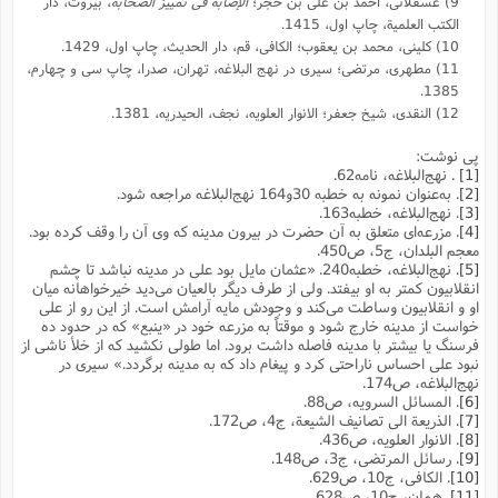
9) عسقلانی، أحمد بن علی بن حجر؛
الإصابة فی تمییز الصحابة
، بیروت، دار
الکتب العلمیة، چاپ اول، 1415.
10) کلینی، محمد بن یعقوب؛ الکافی، قم، دار الحدیث، چاپ اول، 1429.
11) مطهری، مرتضی؛ سیری در نهج البلاغه، تهران، صدرا، چاپ سی و چهارم،
1385.
12) النقدی، شیخ جعفر؛ الانوار العلویه، نجف، الحیدریه، 1381.
پی نوشت:
[1]
. نهج‌البلاغه، نامه62.
[2]
. به‌عنوان نمونه به خطبه 30و164 نهج‌البلاغه مراجعه شود.
[3]
. نهج‌البلاغه، خطبه163.
[4]
. مزرعه‌ای متعلق به آن حضرت در بیرون مدینه که وی آن را وقف کرده بود.
معجم البلدان، ج5، ص450.
[5]
. نهج‌البلاغه، خطبه240. «عثمان مایل بود على در مدینه نباشد تا چشم
انقلابیون کمتر به او بیفتد. ولى از طرف دیگر بالعیان مى‌دید خیرخواهانه میان
او و انقلابیون وساطت مى‌کند و وجودش مایه آرامش است. از این رو از على
خواست از مدینه خارج شود و موقتاً به مزرعه خود در «ینبع» که در حدود ده
فرسنگ یا بیشتر با مدینه فاصله داشت برود. اما طولى نکشید که از خلأ ناشى از
نبود على احساس ناراحتى کرد و پیغام داد که به مدینه برگردد.» سیری در
نهج‌البلاغه، ص174.
[6]
. المسائل السرویه، ص88.
[7]
. الذریعة الی تصانیف الشیعة، ج4، ص172.
[8]
. الانوار العلویه، ص436.
[9]
. ‌رسائل المرتضی، ج3، ‌ص148.
[10]
. الکافی، ج10، ص629.
[11]
. همان، ج10، ص628.