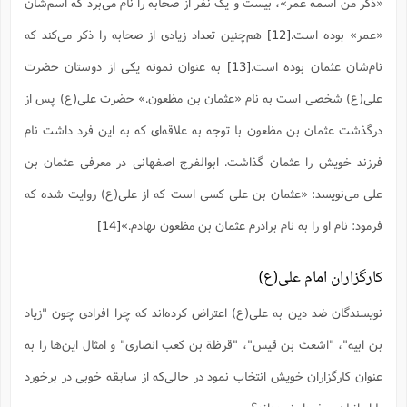
«ذکر من اسمه عمر»، بیست و یک نفر از صحابه را نام مى‌برد که اسم‌شان
«عمر» بوده است.
[12]
هم‌چنین تعداد زیادی از صحابه را ذکر مى‌کند که
نام‌شان عثمان بوده است.
[13]
به عنوان نمونه یکی از دوستان حضرت
علی(ع) شخصی است به نام «عثمان بن مظعون.» حضرت علی(ع) پس از
درگذشت عثمان بن مظعون با توجه به علاقه‌ای که به این فرد داشت نام
فرزند خویش را عثمان گذاشت. ابوالفرج اصفهانی در معرفی عثمان بن
علی می‌نویسد: «عثمان بن علی کسی است که از علی(ع) روایت شده که
فرمود: نام او را به نام برادرم عثمان بن مظعون نهادم.»
[14]
کارگزاران امام علی(ع)
نویسندگان ضد دین به علی(ع) اعتراض کرده‌اند که چرا افرادی چون "زیاد
بن ابیه"، "اشعث بن قیس"، "قرظة ‌بن کعب انصاری" و امثال این‌ها را به
عنوان کارگزاران خویش انتخاب نمود در حالی‌که از سابقه خوبی در برخورد