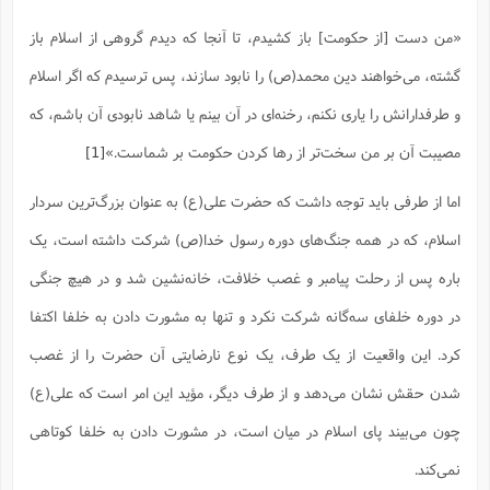
ت
ا
ا
ف
ح
ت
«من دست [از حکومت] باز کشیدم، تا آنجا که دیدم گروهى از اسلام باز
ت
س
ن
ج
ذ
ق
ش
م
و
گشته، مى‌خواهند دین محمد(ص) را نابود سازند، پس ترسیدم که اگر اسلام
م
م
س
م
ج
(
ا
و
و طرفدارانش را یارى نکنم، رخنه‌اى در آن بینم یا شاهد نابودى آن باشم، که
ج
ش
ح
چ
م
مصیبت آن بر من سخت‌تر از رها کردن حکومت بر شماست.»
[1]
ع
س
ف
خ
(
ا
ف
ن
ن
اما از طرفی باید توجه داشت که حضرت علی(ع) به عنوان بزرگ‌ترین سردار
ت
م
ذ
م
ت
م
اسلام، که در همه جنگ‌های دوره رسول خدا(ص) شرکت داشته است، یک
م
ک
ا
ش
(
باره پس از رحلت پیامبر و غصب خلافت، خانه‌نشین شد و در هیچ جنگی
ه
ش
پ
ع
ا
چ
و
در دوره خلفای سه‌گانه شرکت نکرد و تنها به مشورت دادن به خلفا اکتفا
ا
و
ع
ش
کرد. این واقعیت از یک طرف، یک نوع نارضایتی آن حضرت را از غصب
پ
(
ف
ذ
ف
ن
شدن حقش نشان می‌دهد و از طرف دیگر، مؤید این امر است که علی(ع)
م
ز
ن
ت
ا
(
م
ت
چون می‌بیند پای اسلام در میان است، در مشورت دادن به خلفا کوتاهی
ح
م
ا
ع
نمی‌کند.
(
ع
ش