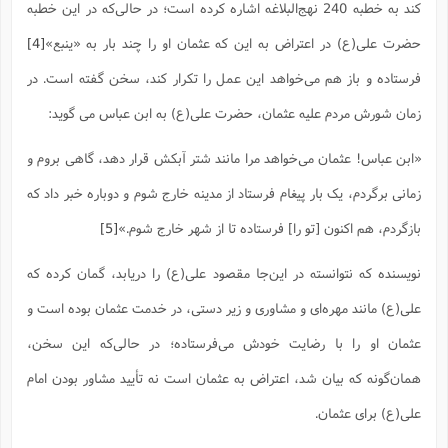
کند به خطبه 240 نهج‌البلاغه اشاره کرده است؛ در حالی‌که در این خطبه
حضرت علی(ع) در اعتراض به این که عثمان او را چند بار به «ینبع»
[4]
فرستاده و باز هم می‌خواهد این عمل را تکرار کند، سخن گفته است. در
زمان شورش مردم علیه عثمان، حضرت علی(ع) به ابن عباس می گوید:
«ابن عباس! عثمان می‌خواهد مرا مانند شتر آبکش قرار دهد، گاهی بروم و
زمانی برگردم، یک بار پیغام فرستاد از مدینه خارج شوم و دوباره خبر داد که
بازگردم، هم اکنون [تو را] فرستاده تا از شهر خارج شوم.»
[5]
نویسنده که نتوانسته در این‌جا مقصود علی(ع) را دریابد، گمان کرده که
علی(ع) مانند مهره‌ای و مشاوری و زیر دستی، در خدمت عثمان بوده است و
عثمان او را با رضایت خودش می‌فرستاده؛ در حالی‌که این سخن،
همان‌گونه که بیان شد، اعتراض به عثمان است نه تأیید مشاور بودن امام
علی(ع) برای عثمان.