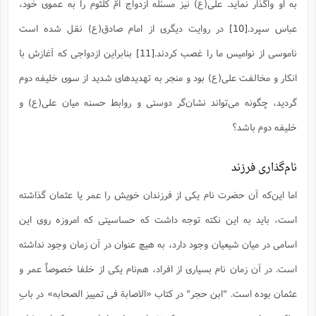
به او واگذار نماید. علی(ع) نیز مسئله ازدواج امّ کلثوم را به عموی خود،
عباس سپرد.
[10]
در روایت دیگری از امام صادق(ع) نقل شده است
ناموسی از نوامیس ما را غصب کردند.
[11]
بنابراین ازدواجی که آغازش با
انکار و مخالفت علی(ع) بود و منجر به تهدیدهای شدید از سوی خلیفه دوم
گردید، چگونه می‌تواند نشان‌گر دوستی و روابط حسنه میان علی(ع) و
خلیفه دوم باشد؟
نام‌گذاری فرزند
اما این‌که آن حضرت نام یکی از فرزندان خویش را عمر یا عثمان گذاشته
است، باید به این نکته توجه داشت که حساسیتی که امروزه روی این
اسامی در میان شیعیان وجود دارد، به هیچ عنوان در آن زمان وجود نداشته
است. در آن زمان نام بسیاری از افراد، هم‌نام یکی از خلفا خصوصاً عمر و
عثمان بوده است. "ابن حجر" در کتاب «الاصابة فی تمییز الصحابه» در بابِ