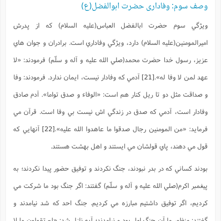
وصف سوم: وفاداری حضرت ابوالفضل(ع)
ويژگي سوم حضرت ابالفضل العباس(علیه السلام) که از پدرش
اميرالمومنين(عليه السلام) دارد، ويژگي وفاداري است. برادران و جوان هاي
عزيز، رسول خدا حضرت محمد(صلي الله عليه و آله و سلّم) فرمودند:
«لا
عهد لمن لا وفا له».
[21]
آدمي که وفادار نيست، ايمان ندارد. فرمودند: وفا
و صداقت مثل دو تا ريل کنار هم است:
«الوفاء و صدق تواما».
آدم صادق
وفادار است، آدمي که صدق در زندگي اش نيست بي وفا است. قرآن مي
فرمايد:
«من المومنين رجال صدقوا ما عاهدوا الله عليه»
.
[22]
آنهايي که
قول مي دهند، پاي قولشان مي ايستند و اهل بهشت هستند.
بودند کساني که در بدر نبودند، جنگ نکردند و توفيق حضور پيدا نکردند؛ به
پيغمبر اکرم(صلي الله عليه و آله و سلّم) گفتند: اگر جنگ بود ما شرکت مي
کرديم، اگر توفيق داشتيم مبارزه مي کرديم. جنگ احد که شد نيامدند و
گفتند: منظور ما آن جنگ اول بود و نيامدند؛ آيه نازل شد:
«لم تقولون ما لا