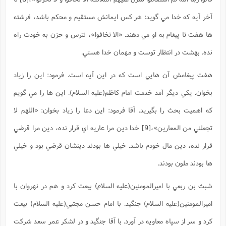
آخر آيه که خدا مي گويد: هر کس ايمانش مستقيم و محکم باشد، فرشته
ها هفت تا پيغام به او مي دهند. «الا تخافوا»، نترس و حزن به خودت راه
نده. بهشت در انتظار توست و مهمان خدا هستي.
هفت پيغامش آن هايي است که در اين آيه است. فرمود: اين را زياد
بخوان. يکي ديگر آمد خدمت امام کاظم(علیه السلام). اين ها را مي گويم
که اهميت بحث را بگيريد. آقا فرمود: اين دعا را زياد بخوان: «اللهم لا
تجعلني من المعارين»،
[9]
خدا دين مرا عاريه اي قرار نده، دين مرا قرضي
قرار نده، دين مال خودم باشد. خيلي ها بودند دينشان قرضي بود و خيلي
ها بودند ملون بودند.
شبث بن ربعي با اميرالمومنين(علیه السلام) بيعت کرد و هم در نهروان با
اميرالمومنين(علیه السلام) جنگيد. با امام حسن مجتبي(علیه السلام) بيعت
کرد و سر از سپاه معاويه در آورد. با آقا جنگيد و در لشکر عمر سعد شرکت