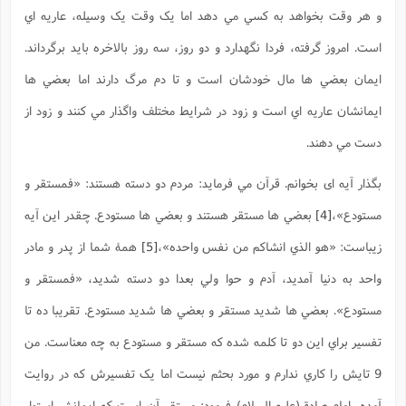
و هر وقت بخواهد به کسي مي دهد اما يک وقت يک وسيله، عاريه اي
است. امروز گرفته، فردا نگهدارد و دو روز، سه روز بالاخره بايد برگرداند.
ايمان بعضي ها مال خودشان است و تا دم مرگ دارند اما بعضي ها
ايمانشان عاريه اي است و زود در شرايط مختلف واگذار مي کنند و زود از
دست مي دهند.
بگذار آيه ای بخوانم. قرآن مي فرمايد: مردم دو دسته هستند: «فمستقر و
مستودع»،
[4]
بعضي ها مستقر هستند و بعضي ها مستودع. چقدر اين آيه
زيباست: «هو الذي انشاکم من نفس واحده»،
[5]
همۀ شما از پدر و مادر
واحد به دنيا آمديد، آدم و حوا ولي بعدا دو دسته شديد، «فمستقر و
مستودع». بعضي ها شديد مستقر و بعضي ها شديد مستودع. تقريبا ده تا
تفسير براي اين دو تا کلمه شده که مستقر و مستودع به چه معناست. من
9 تايش را کاري ندارم و مورد بحثم نيست اما يک تفسيرش که در روايت
آمده، امام صادق(علیه السلام) فرمود: مستقر آن است که ايمانش استوار