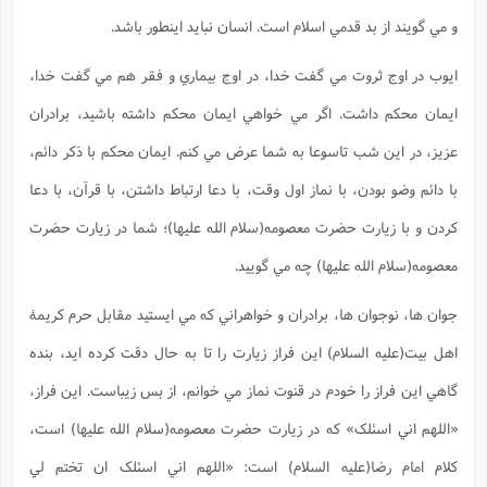
و مي گويند از بد قدمي اسلام است. انسان نبايد اينطور باشد.
ايوب در اوج ثروت مي گفت خدا، در اوج بيماري و فقر هم مي گفت خدا،
ايمان محکم داشت. اگر مي خواهي ايمان محکم داشته باشيد، برادران
عزيز، در اين شب تاسوعا به شما عرض مي کنم. ايمان محکم با ذکر دائم،
با دائم وضو بودن، با نماز اول وقت، با دعا ارتباط داشتن، با قرآن، با دعا
کردن و با زيارت حضرت معصومه(سلام الله علیها)؛ شما در زيارت حضرت
معصومه(سلام الله علیها) چه مي گوييد.
جوان ها، نوجوان ها، برادران و خواهراني که مي ايستيد مقابل حرم کريمۀ
اهل بيت(علیه السلام) اين فراز زيارت را تا به حال دقت کرده ايد، بنده
گاهي اين فراز را خودم در قنوت نماز مي خوانم، از بس زيباست. اين فراز،
«اللهم اني اسئلک» که در زيارت حضرت معصومه(سلام الله علیها) است،
کلام امام رضا(علیه السلام) است: «اللهم اني اسئلک ان تختم لي