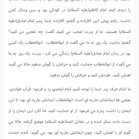
را ديدم. البته امام کاظم(علیه السلام) در کودکي بود و سن وسال کمي
داشت. رفتم پيش اين آقازاده و گفتم: آقازاده شما پسر امام صادق(علیه
السلام) هستيد، ما از پدرت تعجب مي کنيم. گفت: چه تعجبي مي کنيد؟
گفتم: بابايت يک روز به ما مي گفت از ابوالخطاب، -ابوالخطاب يک کسي
بود در زمان امام صادق(علیه السلام) زندگي مي کرد.- پدرت يک روز به ما
مي گفت از ابوالخطاب حمايت کنيد و حرفش را گوش بدهيد حالا مي گويد
لعنش کنيد، طردش کنيد و حرفش را گوش ندهيد.
ما کدام حرف پدر شما را توجه کنيم. امام لبخندي زد و فرمود: قرآن خواندي،
بعضي ها ايمانشان عاريه اي است. ابوالخطاب ايمانش عاريه اي بود؛ تا اين
ايمان را داشت پدرم مي فرمود: از او حمايت کنيد. اما الان اين ايمان را از
دست داده، منکر شده و در مقابل ائمه(علیه السلام) موضع گرفته. حالا مي
گويد او را لعنش کنيد؛ چون ايمانش عاريه اي بود. مي گويد: آمدم خدمت