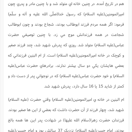
ت
هم در تاريخ آمده. در چنين خانه اي متولد شد و با چنين مادر و پدري چون
ا
ا
ف
ح
ت
ت
س
ن
ج
اميرالمومنين(علیه السلام) که رسول خدا(صلّی الله علیه و آله و سلّم)
ذ
ق
ش
م
و
م
م
فرمود: اگر همه مردم فرزند ابوطالب بودند، شجاع بودند و چون ابوطالب
س
م
ج
(
ا
و
شجاعت در همه فرزندانش موج مي زد. با چنين توصيفي حضرت
ج
ش
ح
چ
م
ع
س
ف
خ
(
عباس(علیه السلام) متولد شد. روزي که پدرش شهيد شد، چند فرزند صغير
ا
ف
ن
ن
و کوچک در خانه اميرالمومنين(علیه السلام) است. از ام البنين فرزنداني که
ت
م
ذ
م
ت
م
بعضي هايشان يکي دو سال بيشتر ندارند، برادرهاي حضرت عباس(علیه
م
ک
ا
ش
(
السلام) و خود حضرت عباس(علیه السلام) که در نوجواني پدر از دست داد و
ه
ش
پ
ع
ا
چ
و
کمتر از شايد 15 يا 16 سال دارد، پدرش شهيد شد.
ا
و
ع
ش
پ
(
ف
ام البنين در خانه ي اميرالمومنين(علیه السلام) وقتي حضرت (علیه السلام)
ذ
ف
ن
م
ز
ن
ت
شهيد شد، چهار فرزند از آن حضرت داشت که بعضي از اين ها صغير بودند.
ا
(
م
ت
ح
فرزندان حضرت زهرا(سلام الله عليها) در شهادت پدر اين ها همه بالغ
م
ا
ع
(
بودند، امام حسن(علیه السلام) نزديک 37 سالش بود و امام حسين(علیه
ع
ش