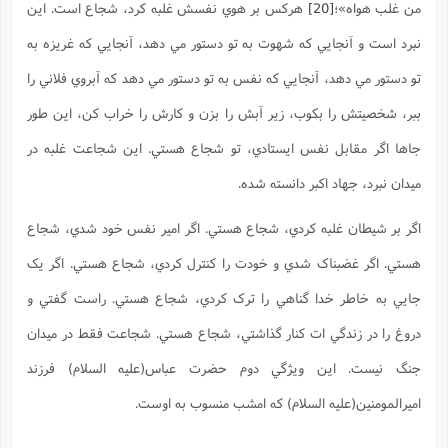
من غلب هواه»
؛
[20]
هرکس بر هوي نفسش غلبه کرد، شجاع است. اين
نبرد است و آنجايي که شهوت به تو دستور مي دهد، آنجايي که غريزه به
تو دستور مي دهد، آنجايي که نفس به تو دستور مي دهد که آبروي فلاني را
ببر، شخصيتش را بکوب، زير آبش را بزن و کارش را خراب کن، اين طور
جاها اگر مقابل نفس ايستادي، تو شجاع هستي. اين شجاعت غلبه در
ميدان نبرد، جهاد اکبر دانسته شده.
اگر بر شيطان غلبه کردي، شجاع هستي. اگر امير نفس خود شدي، شجاع
هستي. اگر غضبناک شدي و خودت را کنترل کردي، شجاع هستي. اگر يک
جايي به خاطر خدا گناهي را ترک کردي، شجاع هستي. راست گفتي و
دروغ را در زندگي ات کنار گذاشتي، شجاع هستي. شجاعت فقط در ميدان
جنگ نيست. اين ويژگي دوم حضرت عباس(علیه السلام) فرزند
اميرالمومنين(علیه السلام) که امشب منسوب به اوست.