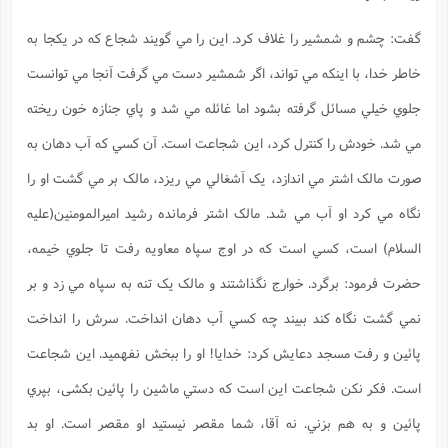
گفت: چشم و شمشير را غلاف کرد. اين را مي گويند شجاع که در يکجا به
خاطر خدا، با اينکه مي تواند، اگر شمشير دست مي گرفت آنجا مي توانست
جلوي خيلي مسائل گرفته بشود اما غائله مي شد و پاي جنازه خون ريخته
مي شد. خودش را کنترل کرد، اين شجاعت است. آن کسي که آب دهان به
صورت مالک اشتر مي اندازد، يک آشغالي مي ريزد، مالک بر مي گشت او را
نگاه مي کرد او آب مي شد. مالک اشتر فرمانده رشيد اميرالمومنين(علیه
السلام) است، کسي است که در اوج سپاه معاويه رفت تا جلوي خيمه،
حضرت فرمود: برگرد. خوارج نگذاشتند و مالک يک تنه به سپاه مي زد و بر
نمي گشت نگاه کند ببيند چه کسي آب دهان انداخت. سرش را انداخت
پائين و رفت مسجد دعايش کرد: خدايا! او را ببخش نفهميد. اين شجاعت
است. فکر نکن شجاعت اين است که دستي ماشين را پائين بکشی، بپري
پائين و به هم بزني. نه آقا، شما مقصر نيستيد او مقصر است. او بد