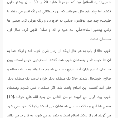
حسين(علیه السلام) بود که مجموعاً شايد 20 يا 30 سال بيشتر طول
نکشد. اما چند طور مثل بفرمائيد که اين حيواناتي که رنگ تغيير مي دهند با
طبيعت؛ چند طور بوقلمون صفتي به خرج داد و رنگ عوض کرد. بعضي ها
وقتي پيغمبر اسلام(صلّی الله علیه و آله و سلّم) ظهور کرد، سال اول
مسلمان شدند.
خوب حالا از باب به هر حال اينکه آن زمان باران خوب آمد و اولاد خدا به
آن ها خوب داد و وضعشان خوب شد. گفتند: اسلام دين خوبی است، ببين
مسلمان شديم باران آمد، ديدي مسلمان شديم خدا اولاد به ما داد، سالم و
صالح، خوشحال شدند. حالا يک منطقه ديگر باران نيامد، يک منطقه ديگر
فقر آمد گفتند: اين اسلام باعث شد. اگر مسلمان نمي شديم وضعمان
خوب بود. قرآن مي گويد: «و من الناس من يعبد الله علي حرف»،
[10]
بعضي ها آمپر و ملاک مسلمان شدنشان خير است؛ يکجا که خوب مي شود
مي گويند اين از برکت اسلام است و یکجا بد مي شود، به فال بد مي دانند