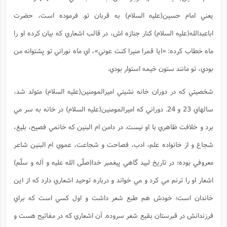
س
م
ع
ف
ق
م
(
ه
ع
ع
ش
ز
م
يعني امام حسين(علیه السلام) به قربان تو. فرموده است، حضرت
ر
ش
پ
ا
ا
ا
ق
ح
ف
ت
گ
ع
ق
د
پ
ف
اباعبدالله(علیه السلام) کنار جنازه اش، در قالب اشعاري که بيان کرده او را
خ
(
ذ
ب
ت
ا
ش
م
ح
ع
ش
م
ع
ماه خطاب کرده: «ايا قمرا منيرا کنت عوني»، اي ماه نوراني تو پشتوانه من
س
2
م
ا
ا
خ
ت
خ
آ
م
ف
ق
ح
بودي، تو مانند ستون خيمه استوار بودي.
پ
ص
پ
د
ن
و
(
آ
ه
ع
م
ش
ت
ت
د
شخصيتي که در دوران خانه نشيني اميرالمومنين(علیه السلام) متولد شد،
پ
ج
ا
2
ا
ت
ی
گ
ش
ف
ا
(
سالهاي 23 و 24. دوراني که اميرالمومنين(علیه السلام) در خانه به سر مي
ذ
ب
ش
م
ح
م
ا
ا
م
ا
م
برد و خلافت ظاهري با او نيست. در دامن ام البنين که خانمي فصيح، بليغ،
ب
ا
ش
و
(
ف
م
ش
شجاع و از خانواده علم، ادب، فصاحت و شجاعت، عموي ام البنين شاعر
ف
ن
م
پ
ع
و
ا
ت
ف
معروفي بوده؛ در تاريخ لبيد گاهي پيغمبر خدا(صلّی الله علیه و آله و سلّم)
ه
ع
ا
(
ف
ت
ت
ق
ن
اشعار او را ترنم مي کرد و مي خواند و درباره توحيد اشعاري دارد که از اين
ح
ذ
غ
ش
م
ب
پ
ت
م
(
د
م
خاندان است؛ خودش هم طبع شعر داشت و اول کسي است که براي
ه
ا
ت
ف
ح
س
آ
و
ر
فرزندانش در قبرستان بقيع شعر سروده. آن اشعاري که در مفاتيح هست و
ش
ن
ع
ف
ع
م
د