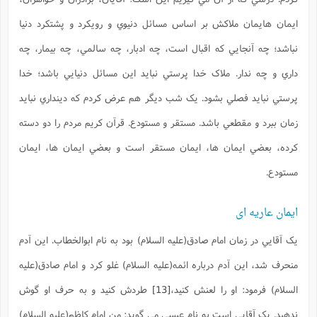
ايمان هايمان ملاکش بر اساس مسائل دنيوي و رويکرد و پشتکرد دنيا
نباشد؛ چه آنجايي که اقبال است، چه ادبار، چه سالمي، چه بيمار، چه
داري و چه ندار. ملاک خدا پرستي نبايد اين مسائل دنيايي باشد؛ خدا
پرستي نبايد فصلي بشود. يک شب ديگر هم عرض کردم که دينداري نبايد
زمان ببرد و مقطعي باشد. مستقر و مستودع. قرآن کريم مردم را دو دسته
کرده، بعضي ايمان ها، ايمان مستقر است و بعضي ايمان ها، ايمان
مستودع.
ایمان عاریه ای
يک آقايي در زمان امام صادق(علیه السلام) بود به نام ابوالخطاب. اين آدم
منحرف شد، اين آدم درباره ائمه(علیه السلام) غلو کرد و امام صادق(علیه
السلام) فرمود: او را لعنش کنيد،
[13]
طردش کنيد و به حرف او گوش
ندهيد. يک آقايي است به نام عيسي مي گويد: من امام کاظم(علیه السلام)