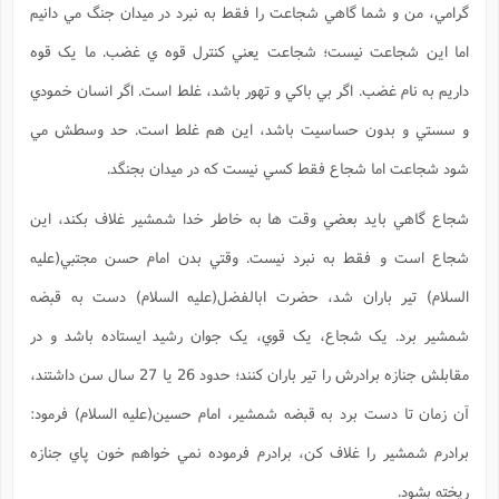
گرامي، من و شما گاهي شجاعت را فقط به نبرد در ميدان جنگ مي دانيم
اما اين شجاعت نيست؛ شجاعت يعني کنترل قوه ي غضب. ما يک قوه
داريم به نام غضب. اگر بي باکي و تهور باشد، غلط است. اگر انسان خمودي
و سستي و بدون حساسيت باشد، اين هم غلط است. حد وسطش مي
شود شجاعت اما شجاع فقط کسي نيست که در ميدان بجنگد.
شجاع گاهي بايد بعضي وقت ها به خاطر خدا شمشير غلاف بکند، اين
شجاع است و فقط به نبرد نيست. وقتي بدن امام حسن مجتبي(علیه
السلام) تير باران شد، حضرت ابالفضل(علیه السلام) دست به قبضه
شمشير برد. يک شجاع، يک قوي، يک جوان رشيد ايستاده باشد و در
مقابلش جنازه برادرش را تير باران کنند؛ حدود 26 يا 27 سال سن داشتند،
آن زمان تا دست برد به قبضه شمشير، امام حسين(علیه السلام) فرمود:
برادرم شمشير را غلاف کن، برادرم فرموده نمي خواهم خون پاي جنازه
ريخته بشود.