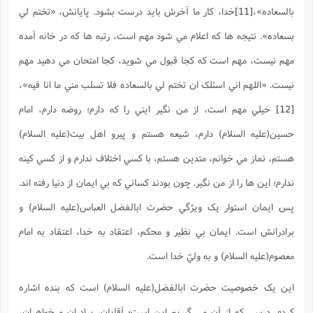
بالسعاده»،
[11]
خدا، کار ما آخرش بايد درست بشود. پايانش، «تختم لي
بسعاده». نتيجه ها که اعلام مي شود مهم است، رتبه ها که در خانه آمده
مهم نيست، مهم است که کجا قبول مي شويد، کجا امتحان مي دهيد مهم
نيست. «اللهم اني اسئلک ان تختم لي بالسعاده فلا تسلب مني ما انا فيه»،
[12]
خيلي مهم است، از من نگير ايني را که دارم؛ روضه دارم، امام
حسين(علیه السلام) دارم، شيعه هستم و پيرو اهل بيت(علیه السلام)
هستم، نماز مي خوانم، متدين هستم، با کسي اختلاف ندارم و از کسي کينه
ندارم؛ اين ها را از من نگير. چون بودند کساني که بي ايمان از دنيا رفته اند.
پس ايمان استوار يک ويژگي حضرت ابالفضل العباس(علیه السلام) و
برادرانش است. ايمان بي نظير و محکم، اعتقاد به خدا، اعتقاد به امام
معصوم(علیه السلام) و به وليّ خدا است.
اين يک خصوصيت حضرت ابالفضل(علیه السلام) است که بنده اشاره
کردم. درسي که از آن مي گيريم اين است؛ آقايان، برادران و خواهران،