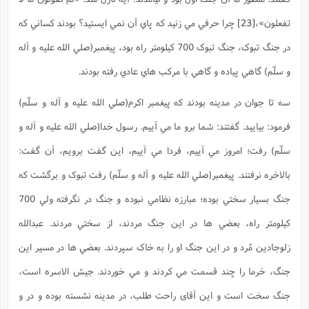
تفعلون»
،
[23]
چرا حرفي مي زنيد که پاي آن نمي ايستيد؟ بودند کساني که
در جنگ تبوک، جنگ تبوک 700 کيلومتر راه بود، پيغمبر(صلي الله عليه و آله
و سلّم) گاهي پياده و گاهي با مرکب هاي عادي رفته بودند.
سه تا جوان در مدينه بودند که پيغمبر اکرم(صلي الله عليه و آله و سلّم)
فرمود: بياييد. گفتند: شما برو ما مي آييم. رسول خدا(صلي الله عليه و آله و
سلّم) رفت؛ امروز مي آييم، فردا مي آييم، اين گفت برويم، آن گفت:
بالاخره نرفتند. پيغمبر(صلي الله عليه و آله و سلّم) رفت تبوک و برگشت که
جنگ بسيار سختي بوده؛ مبارزه نظامي نبوده و جنگ در نگرفته ولي 700
کيلومتر راه، بعضي ها در اين جنگ مردند، از سختي مردند. عبدالله
زلوجادين مُرد و در اين جنگ او را به خاک سپردند. بعضي ها در مسير اين
جنگ، خرما را چند قسمت مي کردند و مي خوردند. جيش الاسره است،
جنگ سخت است و اين آقای راحت طلب، در مدينه نشسته بوده و در و