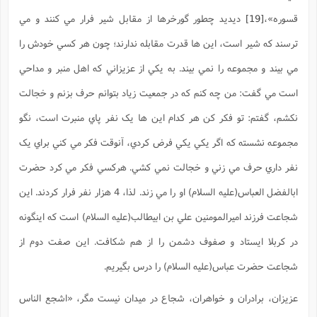
قسوره»،
[19]
ديديد چطور گورخرها از مقابل شير فرار مي کنند و مي
ترسند که شير است، اين ها قدرت مقابله ندارند؛ چون هر کسي خودش را
مي بيند و مجموعه را نمي بيند. به يکي از عزيزاني که اهل منبر و مداحي
است مي گفت: من چه کنم که در جمعيت زياد بتوانم حرف بزنم و خجالت
نکشم، گفتم: تو فکر کن هر کدام اين ها يک نفر پاي منبرت است، نگو
مجموعه نشسته که اگر يکي يکي فرض کردي، آنوقت فکر مي کني براي يک
نفر داري حرف مي زني و خجالت نمي کشي. هرکسي فکر مي کرد حضرت
ابالفضل العباس(علیه السلام) او را مي زند. لذا، 4 هزار نفر فرار کردند. اين
شجاعت فرزند اميرالمومنين علي بن ابيطالب(عليه السلام) است که اينگونه
در کربلا ايستاد و صفوف دشمن را از هم شکافت. اين صفت دوم از
شجاعت حضرت عباس(علیه السلام) را درس بگيريم.
عزيزان، برادران و خواهران، شجاع در ميدان نيست مگر،
«اشجع الناس