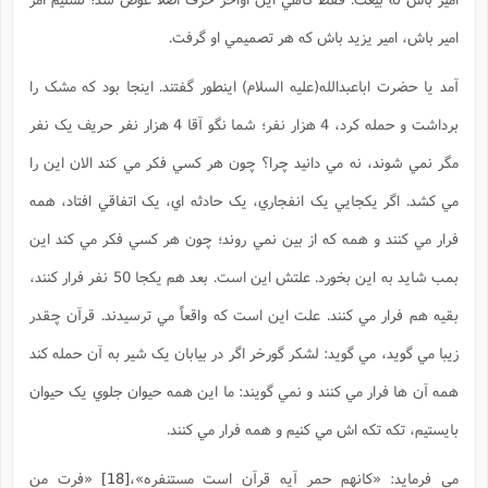
امير باش، امير يزيد باش که هر تصميمي او گرفت.
آمد يا حضرت اباعبدالله(علیه السلام) اينطور گفتند. اينجا بود که مشک را
برداشت و حمله کرد، 4 هزار نفر؛ شما نگو آقا 4 هزار نفر حريف يک نفر
مگر نمي شوند، نه مي دانيد چرا؟ چون هر کسي فکر مي کند الان اين را
مي کشد. اگر يکجايي يک انفجاري، يک حادثه اي، يک اتفاقي افتاد، همه
فرار مي کنند و همه که از بين نمي روند؛ چون هر کسي فکر مي کند اين
بمب شايد به اين بخورد. علتش اين است. بعد هم يکجا 50 نفر فرار کنند،
بقيه هم فرار مي کنند. علت اين است که واقعاً مي ترسيدند. قرآن چقدر
زيبا مي گويد، مي گويد: لشکر گورخر اگر در بيابان يک شير به آن حمله کند
همه آن ها فرار مي کنند و نمي گويند: ما اين همه حيوان جلوي يک حيوان
بايستيم، تکه تکه اش مي کنيم و همه فرار مي کنند.
مي فرمايد: «کانهم حمر آيه قرآن است مستنفره»،
[18]
«فرت من