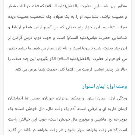
منظور اول، شناسايي حضرت ابالفضل(علیه السلام) که فقط در قالب شعار
و مصيبت نباشد، نشناسيم. او را به يک عنوان، يک شخصيت مصيبت ديده
صرف نشناسیم. اين چهار پنج صفتي که مي گويم اولين هدفم ارتباط و
شناسايي حضرت عباس(علیه السلام) است و جهت دوم، درس گرفتن از
اين چند صفت. شب تاسوعا است و ايام دارد تمام مي شود. ما ببينيم چطور
مي خواهيم از حضرت ابالفضل(علیه السلام) الگو بگيريم، اين چند صفت را
حالا هر چقدر امشب فرصت من اقتضا کند، خدمت شما عرض مي کنم.
وصف اول: ایمان استوار
ويژگي اول، ايمان استوار و محکم. برادران، جوانان، بعضي ها ايمانشان
ايمان عاريه اي و قرضي است. آدم يک وقت مال، مال خودش است؛ يک
دوچرخه اي، ماشيني و موتوري مال خودش است؛ خوب اين خيالش راحت
است که هر وقت بخواهد سوار بشود و هر وقت بخواهد در خانه مي گذارد