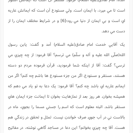
است تا مي ميرد، با ايمان است. ولي مستودع آن است که ايمانش عاريه
اي است و بي ايمان از دنيا مي رود؛
[6]
و در شرايط مختلف ايمان را از
دست مي دهد.
يک آقايي خدمت امام صادق(علیه السلام) آمد و گفت: يابن رسول
الله(صلّی الله علیه و آله و سلّم) مي ترسم؟ آقا فرمود: از چه چيزي مي
ترسي؟ گفت: آقا از اينکه شما فرموديد، قرآن فرموده مردم دو دسته
هستند، مستقر و مستودع. اگر من جزء مستودع ها باشم چه کنم؟ اگر من
ايمانم عاريه اي باشد چه کنم؟ آقا فرمود: يک دعا به تو ياد مي دهم که
هميشه بخوان. هر روز بعد از نمازهايت بخوان تا ايمانت جزء ايمان هاي
مستقر باشد. البته معلوم است که اسم را جستي مسما را بجوي، ماه در
بالاست ني در آب جوي. صرف خواندن نيست. تمثل و تحقق در زندگي هم
هست. آقا چه چيزي بخوانم؟ اين دعا در مساجد گاهي نوشته، در مفاتيح