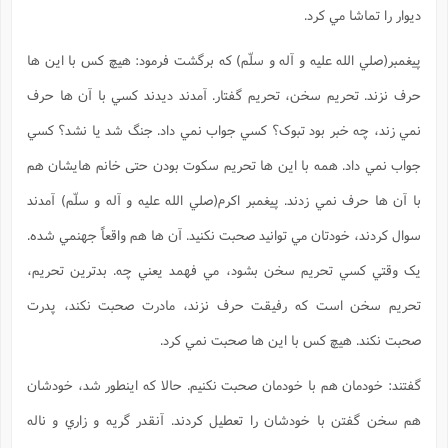
ديوار را تماشا مي کرد.
پيغمبر(صلي الله عليه و آله و سلّم) که برگشت فرمود: هيچ کس با اين ها
حرف نزند. تحريم سخن، تحريم گفتار. آمدند ديدند کسي با آن ها حرف
نمي زند، چه خبر بود تبوک؟ کسي جواب نمي داد. جنگ شد يا نشد؟ کسي
جواب نمي داد. همه با اين ها تحريم سکوت بودن حتی خانم هايشان هم
با آن ها حرف نمي زدند. پيغمبر اکرم(صلي الله عليه و آله و سلّم) آمدند
سوال کردند، خودتان مي توانيد صحبت نکنيد. آن ها هم واقعاً جهنمي شده.
يک وقتي کسي تحريم سخن بشود، مي فهمد يعني چه. بدترين تحريم،
تحريم سخن است که رفيقت حرف نزند، مادرت صحبت نکند، پدرت
صحبت نکند. هيچ کس با اين ها صحبت نمي کرد.
گفتند: خودمان هم با خودمان صحبت نکنيم. حالا که اينطور شد، خودشان
هم سخن گفتن با خودشان را تعطيل کردند. آنقدر گريه و زاري و ناله