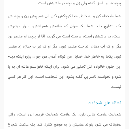
پيچيده، او ناسزا گفته ولي زن و بچه در ماشينش است.
شما ملاحظه کن و به خاطر خدا کوچکش نکن. آن هم پيش زن و بچه اش
يک اعتباري دارد. شما يک جوان که خانمش همراهش، سوار موتورش
است، در ماشينش است، درست است مي گويد، آقا او پيچيد او مقصر بود
مگر او که آب دهان انداخت مقصر نبود، مگر او که تير به جنازه زد مقصر
نبود، يکجا به خاطر خدا. خدايا! من کوتاه آمدم، من جوان براي اينکه ديدم
اين جلوي خانواده اش تحقير مي شود، براي اينکه نخواستم غائله اي به پا
شود و نخواستم ناسزايي گفته بشود؛ اين شجاعت است، اين کار هر کسي
نيست.
نشانه های شجاعت
شجاعت علامت هايي دارد، يک علامت شجاعت فرمود اين است، وقتي
غضبناک مي شود بتواند غضبش را به موضع کنترل کند. يک علامت شجاع