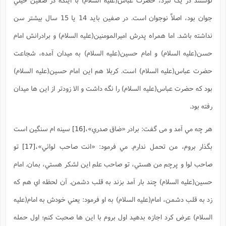
جوان بود، اصلاً نوجوان است. در صفين بايد 14 يا 15 سال بيشتر سن
نداشته باشد. اما همراه پدرش اميرالمومنين(علیه السلام) و برادرانش امام
حسن(علیه السلام) و امام حسين(علیه السلام) به ميدان آمده، شجاعت
حضرت عباس(علیه السلام) است. کربلا هم اين امام حسين(علیه السلام)
بود که حضرت عباس(علیه السلام) را نگه داشت و الا زودتر از اين ها ميدان
رفته بود.
هر چه مي آمد و می گفت: برادر «ضاق صدري»،
[16]
سينه ام سنگين است
بگذار بروم، من تحمل ندارم. مي فرمود: «انت صاحب لوائي»،
[17]
تو
صاحب لوا و پرچم من هستي، تو صاحب علم اين لشکر هستي، بمان. امام
حسين(علیه السلام) چند بار آمد بزند به قلب دشمن. آن لحظه اي هم که
زد به قلب دشمن، امام(علیه السلام) به او فرمود: يعني خودش به امام(علیه
السلام) عرض کرد اجازه بدهيد اول بروم با اين ها صحبت کنم؛ اول حمله