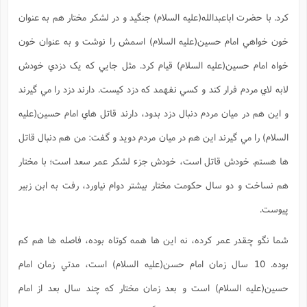
کرد. با حضرت اباعبدالله(علیه السلام) جنگيد و در لشکر مختار هم به عنوان
خون خواهي امام حسين(علیه السلام) اسمش را نوشت و به عنوان خون
خواه امام حسين(علیه السلام) قيام کرد. مثل جايي که يک دزدي خودش
لابه لاي مردم فرار کند و کسي نفهمد که دزد کيست. دارند دزد را مي گيرند
و اين هم در ميان مردم دنبال دزد بدود، دارند قاتل هاي امام حسين(علیه
السلام) را مي گيرند اين هم در ميان مردم دويد و گفت: من هم دنبال قاتل
ها هستم. خودش قاتل است، خودش جزء لشکر عمر سعد است؛ با مختار
هم نساخت و دو سال حکومت مختار بيشتر دوام نياورد، رفت به ابن زبير
پيوست.
شما نگو چقدر عمر کرده، نه اين ها همه کوتاه بوده، فاصله ها هم کم
بوده. 10 سال زمان امام حسن(علیه السلام) است، مدتي زمان امام
حسين(علیه السلام) است و بعد زمان مختار که چند سال بعد از امام