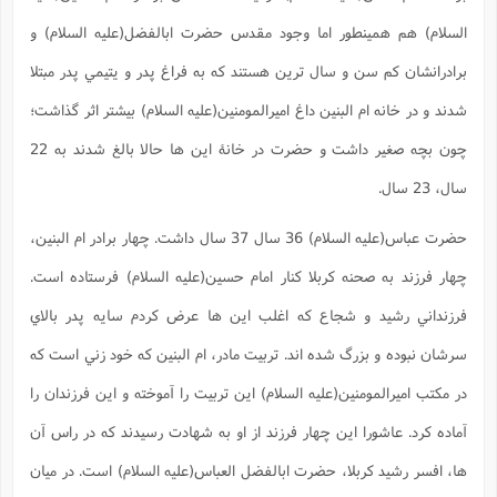
ا
ش
السلام) هم همينطور اما وجود مقدس حضرت ابالفضل(علیه السلام) و
و
ف
(
ذ
ن
برادرانشان کم سن و سال ترين هستند که به فراغ پدر و يتيمي پدر مبتلا
م
م
غ
م
شدند و در خانه ام البنين داغ اميرالمومنين(علیه السلام) بيشتر اثر گذاشت؛
م
(
چون بچه صغير داشت و حضرت در خانۀ اين ها حالا بالغ شدند به 22
ش
ب
ه
(
سال، 23 سال.
و
ن
ا
حضرت عباس(علیه السلام) 36 سال 37 سال داشت. چهار برادر ام البنين،
ف
ح
م
(
چهار فرزند به صحنه کربلا کنار امام حسين(عليه السلام) فرستاده است.
م
ن
فرزنداني رشيد و شجاع که اغلب اين ها عرض کردم سايه پدر بالاي
ش
(
سرشان نبوده و بزرگ شده اند. تربيت مادر، ام البنين که خود زني است که
د
س
ف
در مکتب اميرالمومنين(عليه السلام) اين تربيت را آموخته و اين فرزندان را
ف
م
ش
م
آماده کرد. عاشورا اين چهار فرزند از او به شهادت رسيدند که در راس آن
ها، افسر رشيد کربلا، حضرت ابالفضل العباس(علیه السلام) است. در ميان