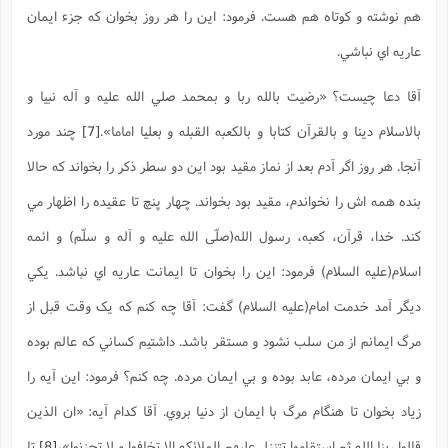
هم نوشته و کوتاه هم هست. فرمود: اين را هر روز بخوان که جزء ايمان
عاريه اي نباشي.
آقا دعا چيست؟ «رضيت بالله ربا و بمحمد صلي الله عليه و آله نبيا و
بالاسلام دينا و بالقرآن کتابا و بالکعبه القبله و بعليا اماما».
[7]
چند مورد
آنجا. هر روز اگر آدم بعد از نماز مقيد بود اين دو سطر ذکر را بخواند که حالا
بنده همه اش را نخواندم، مقيد بود بخواند. چهار پنچ تا عقيده را اظهار مي
کند. خدا، قرآن، کعبه، رسول الله(صلّی الله علیه و آله و سلّم) و ائمه
اسلام(علیه السلام) فرمود: اين را بخوان تا ايمانت عاريه اي نباشد. يکي
ديگر آمد خدمت امام(علیه السلام) گفت: آقا چه کنم که يک وقت قبل از
مرگ ايمانم از من سلب نشود و مستقر باشد. داشتيم کساني که عالم بوده
و بي ايمان مرده، عابد بوده و بي ايمان مرده. چه کنم؟ فرمود: اين آيه را
زياد بخوان تا هنگام مرگ با ايمان از دنيا بروي. آقا کدام آيه: «ان الذين
قالوا ربنا الله ثم استقاموا تتنزل عليهم الملائکه الا تخافوا و لا تحزنوا»،
[8]
تا