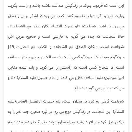
اين است که فرمود: بتواند در زندگيش صداقت داشته باشد و راست بگويد.
روايت داريم، اگر اشيا را تقسيم کنند، کذب مي رود در لشکر ترس و صدق
مي رود در لشکر شجاعت؛ «لو تميزت الاشياء لکان صدق مع الشجاعه»،
حالا شجاعت که بنده مي گويم به فارسي است و صحيح عربي اش
شجاعت است. «لکان الصدق مع الشجاعه و الکذب مع الجبن»،
[15]
دروغگو ترسو است، دروغگو کسي است که صداقت در برخورد ندارد، خائف
است اما شجاع کسي است که راستش را مي گويد و بلند شده مقابل
اميرالمومنين(علیه السلام) دفاع مي کند، از امام حسين(علیه السلام) دفاع
مي کند؛ به اين مي گويند شجاع.
شجاعت گاهي به نبرد در ميدان است، بله حضرت ابالفضل العباس(علیه
السلام) اين شجاعت در زندگيش موج مي زد؛ در نبرد صفين چند نفر را به
درک واصل کرد و از افراد رشيد سپاه معاويه چند نفر. 7 نفر هم بنده ديدم
نوشتند در يک نبرد، حضرت عباس(علیه السلام) با اينکه در صفين خيلي