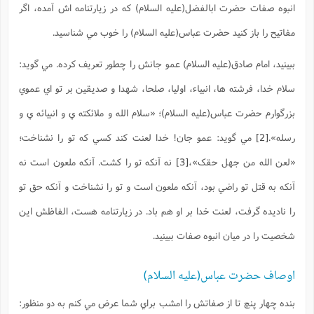
انبوه صفات حضرت ابالفضل(علیه السلام) که در زيارتنامه اش آمده، اگر
مفاتيح را باز کنيد حضرت عباس(علیه السلام) را خوب مي شناسيد.
ببينيد، امام صادق(علیه السلام) عمو جانش را چطور تعريف کرده. مي گويد:
سلام خدا، فرشته ها، انبياء، اوليا، صلحا، شهدا و صديقين بر تو اي عموي
بزرگوارم حضرت عباس(علیه السلام)؛ «سلام الله و ملائکته ي و انبيائه ي و
رسله».
[2]
مي گويد: عمو جان! خدا لعنت کند کسي که تو را نشناخت؛
«لعن الله من جهل حقک»،
[3]
نه آنکه تو را کشت. آنکه ملعون است نه
آنکه به قتل تو راضي بود، آنکه ملعون است و تو را نشناخت و آنکه حق تو
را ناديده گرفت، لعنت خدا بر او هم باد. در زيارتنامه هست، الفاظش اين
شخصيت را در ميان انبوه صفات ببينيد.
اوصاف حضرت عباس(علیه السلام)
بنده چهار پنچ تا از صفاتش را امشب براي شما عرض مي کنم به دو منظور: