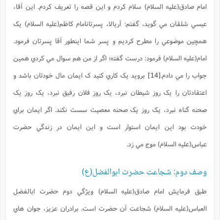
امام صادق(علیه السلام) سلام کردم و اين قصه را تعريف کردم. اين آقا،
عيسي شلقان مي گويد، گفتم: آريالا، پسرتانامام کاظم(علیه السلام) يک
همچين موضوعي را مطرح کرديم و پسر شما اينطور آقا پسرتان فرمود.
امام(علیه السلام) فرمود: درست گفته؛ اگر از من هم سوال مي کردي همين
جواب را مي دادم.
[14]
برويد يک کاري کنيد ک ايمان مال خودتان باشد و
اعتقادتان را يک روز شيطان نبرد، يک روز فلان رفيق نبرد، يک روز يک
صحنه گناه نبرد، يک روز يک صحنه معصيت سست نکند. اگر ايمان براي
خودت بود اين ايمان استوار است و اين ايمان در زندگي حضرت
عباس(علیه السلام) موج مي زد.
وصف دوم: شجاعت حضرت ابوالفضل(ع)
طبق فرمايش امام صادق(علیه السلام) ويژگي دوم حضرت ابالفضل
العباس(علیه السلام) شجاعت آن حضرت است. برادران عزيز، جوان هاي