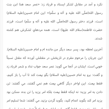
نکرد و آمد در مقابل لشکر ايستاد و فرياد زد: «عمر سعد هذا ابن بنت
رسول الله(صلّی الله علیه و آله و سلّم)» اين امام حسين(علیه السلام)
است، فرزند دختر رسول الله(صلّی الله علیه و آله و سلّم) است، فرزند
حضرت فاطمه(سلام الله علیها) است، همه مردهاي لشکرش هم کشته
شدند.
آخرين لحظه بود، پسر سعد ديگر من مانده ام و امام حسين(علیه السلام).
اين جريان را مرحوم مقرم در تاريخش در مقتلش آورده که مقتل نسبتاً
خوبي است. ايشان در آنجا مي گويد: عمر سعد جواب نداد و شمر فرياد زد
و گفت: برو به امام حسين(علیه السلام) بگو بيعت کند تا آب را باز کنيم،
فقط بيعت. اين اواخر ديگر گاهي بيعت هم نمي گفتند، مي گفتند: تن
دادن به امر يزيد؛ نه اينکه فقط بيعت بلکه امر يزيد را تن بده. ممکن بود
يزيد امر کند بگويد اعدام کنيد، بگويد گردن بزنيد. مي گفتند: شما تسليم امر
امير باش نه بيعت. فقط گاهي اين اواخر حرف اصلاً عوض شد؛ تسليم امر