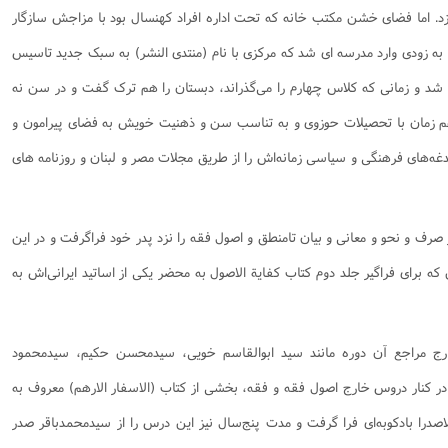
وزد. اما فضای خشن مکتب خانه که تحت اداره افراد کهنسال بود با مزاجش سازگار
نامه سبک زندگی
پيش شماره 2 فصلنامه مطالعات معنوی
شماره اول فصل نامه تربیت تبلیغی
. به زودی وارد مدرسه ای شد که مرکزی با نام (منتدی النشر) به سبک جدید تاسیس
 تربیتی
آئین دوست یابی
شماره دوم فصل نامه تربیت تبلیغی
شماره اول فصل نامه مطالعات معنوی
انواده
شماره دوم فصل نامه مطالعات معنوی
شماره سوم و چهارم فصل نامه تربیت تبلیغی
 شد و زمانی که کلاس چهارم را می‌گذراند، دبستان را هم ترک گفت و در سن نه
شماره سوم فصل نامه مطالعات معنوی
شماره پنج و شش فصل نامه تربیت تبلیغی
هم زمان با تحصیلات حوزوی و به تناسب سن و ذهنیت خویش به فضای پیرامون و
شماره چهارم و پنجم فصل نامه مطالعات معنوی
غه‌های فرهنگی و سیاسی زمانه‌اش را از طریق مجلات مصر و لبنان و روزنامه های
شماره ششم فصل نامه مطالعات معنوی
شماره هشتم و نهم فصل‌نامه مطالعات معنوی
 و نحو و معانی و بیان تامنطق و اصول فقه را نزد پدر خود فراگرفت و در این
شماره دهم فصل‌نامه مطالعات معنوی
ه برای فراگیر جلد دوم کتاب کفایة‍ الاصول به محضر یکی از اساتید ایرانی‌اش به
رج مراجع آن دوره مانند سید ابوالقاسم خویی،‌‌‌‌‌ سیدمحسن حکیم، سیدمحمود
 کنار دروس خارج اصول فقه و فقه، بخشی از کتاب (الاسفار الارهم) معروف به
اصدرا بادکوبه‌ای فرا گرفت و مدت پنج‌سال نیز این درس را از سیدمحمدباقر صدر