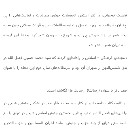
ست نوجوانی، در کنار استمرار تحصیلات حوزوی مطالعات و فعالیت‌هایی را پی
ان پذیرفته نبود. وی با تعمیق و تداوم مطالعات ادبی و قرائت مجلاتی چون مجله
یحه شعر در نهاد خویش پی برد و شروع به سرودن شعر کرد. بعدها این قریحه
سه دیوان شعر منتشر شد.
ا "ی نجف مجله‌ای فرهنگی – اسلامی را راه‌اندازی کردند که سید محمد حسین فضل الله در
ی شمس‌الدین از مدیران آن بود و سرمقاله‌های سال دوم این مجله را با عنوان
د باقر با عنوان (رسالتنا) (رسالت ما) نگاشته است.
 نگارش مقاله و تالیف کتاب ادامه داد و در کنار سید محمد باقر صدر در تشکیل جنبشی شیعی در
م‌فکری‌های فضل الله و صدر، پیدایی نخستین جنبش اسلامی شیعی در عراق با نام
ن جامعه سنی عراق از چند حزب و جنبش –مانند اخوان المسلمین و حزب التحریر