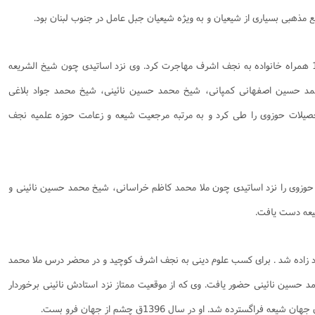
 مذهبی بسیاری از شیعیان و به ویژه شیعیان جبل عامل در جنوب لبنان بود.
در سال 1317ق زاده شد و در سال 1318 همراه خانواده به نجف اشرف مهاجرت کرد. وی نزد اساتیدی چون شیخ الشریعه
حمد حسین اصفهانی کمپانی، شیخ محمد حسین نائینی، شیخ محمد جواد بلاغی
حصیلات حوزوی را طی کرد و به مرتبه مرجعیت شیعه و زعامت حوزه علمیه نجف
. دروس حوزوی را نزد اساتیدی چون ملا محمد کاظم خراسانی، شیخ محمد حسین نائینی و
یعه دست یافت.
ای شاهرود زاده شد . برای کسب علوم دینی به نجف اشرف کوچید و در محضر درس ملا محمد
حسین نائینی حضور یافت. وی که از موقعیت ممتاز نزد استادش نائینی برخوردار
اگسترده شد. او در سال 1396ق چشم از جهان فرو بست.