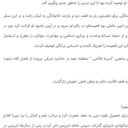
 توصیه کرده بود تا این درس را به‌طور جدی پیگیری کند.
م در سن هفده سالگی برای نخستین بار به قصد دید و بازدید خانوادگی به لبنان رفت و در این سفر
ین عاملی بود قصیده‌ای در رثای او سرود و در آیین یادبود او قرائت کرد. وی در
و از جمله مساله وحدت و بیداری اسلامی و مهاجرت جوانان را مطرح و استعمار
بنان این قصیده را تحریک کننده و احساس برانگیز توصیف کردند.
انجمن مذهبی "اسرة‌‌‌‌‌‌‌‌‌ التآخی " منطقه نبعه در حاشیه شرقی بیروت از فضل الله دعوت
به قصد اقامت دائم به وطن اصلی خویش بازگشت.
 زاده شد. برای تحصیل علوم دینی به نجف هجرت کرد و مراتب علم و کمال را نزد میرزا افتاح
دالهادی شیرازی گذراند. سپس حلقه تدریس دایر کرد و پس از سال‌ها تدریس در