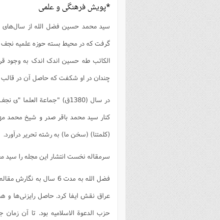
*پویش فرهنگی و علمی
سید محمد حسین فضل الله از سال‌های نخ
گرفت که در محیط بسته حوزه علمیه نجف چند
الکاتب طه حسین اندک اندک به وجود قر
چندان در او شکفت که حاصل آن در قالب 
در سال (1380ق) "جماعة العلم
کنار سید محمد باقر صدر و شیخ محمد مهد
(کلمتنا) (سخن ما) به رشته تحریر درآورد.
سرمقاله نخست انتشار این مجله را سید محم
فضل الله به مدت 6 سال به
عراق نقش ایفا کرد. حاصل رایزنی‌ها و ه
حزب‌ الدعوة الاسلامیه بود. تا آن زما