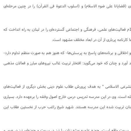
ای (قضایانا علی ضوء الاسلام) و (اسلوب الدعوة فی القرآن) را در چنین مرحله‌ای
وی پس از بازگشت به لبنان در سال 1966م فعالیت‌های علمی، فرهنگی و اجتماعی گسترده‌ای را در لبنان به راه انداخت که
اخلاقی و برنامه‌های پاسخ به پرسش‌ها-‌ که هنوز هم به صورت منظم تداوم دارد-‌
رد و چنان که خود می‌گوید: افتخار تربیت غالب نیروهای مبارز و فعالان مذهبی
الشرعی الاسلامی " به هدف پرورش طلاب علوم دینی بخش دیگری از فعالیت‌های
 است. وی در این مدرسه تدریس درس خارج اصول وفقه را برعهده دارد. بسیاری
ان تربیت شده این مدرسه هستند. شهید شیخ راغب حرب از نخستین طلاب این
بیروت واقع است، حوزه علمیه ویژه زنان را نیز در بیروت و حوزه‌ای نیز در صور و