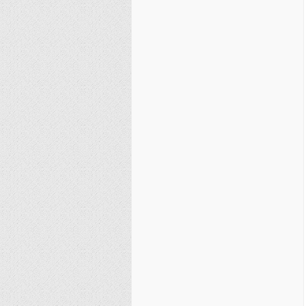
نصیریه (شیعی)
سایر فرق شیعی