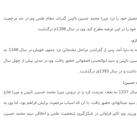
صیل خود را نزد میرزا محمد حسین نائینی گذراند. مقام علمی وی در حد مرجعیت
ا در این عرصه مطرح کند. وی در سال 1396م درگذشت.
در سال 1316م دریکی از روستاهای بادکوبه به دنیا آمد. پس از گذراندن مراحل مقدماتی نزد عموی خویش در سال 1348 به
ن نایینی و سید ابوالحسن اصفهانی حضور یافت. وی در مدتی بیش از چهل سال
 سال 1393ق درگذشت.
در سال 1316ق چشم بر جهان گشود. در سال 1337 به نجف عزیمت کرد و در دروس میرزا محمد حسین نایینی و میرزا فتاح
سید عبدالهادی حضور یافت. با آن که اسباب مرجعیت برایش فراهم بود، اما وی به
ع ورزید. وی تاثیر فراوانی در شکل‌گیری شخصیت علمی و اخلاقی سید محمد حسین