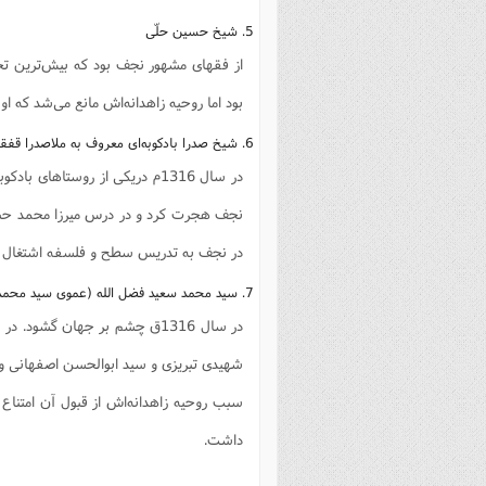
5. شیخ حسین حلّی
از فقهای مشهور نجف بود که بیش‌ترین تح
بود اما روحیه زاهدانه‌اش مانع می‌شد که او خود ر
6. شیخ صدرا بادکوبه‌ای معروف به ملاصدرا قفقازی
نجف هجرت کرد و در درس میرزا محمد حسی
در نجف به تدریس سطح و فلسفه اشتغال داشت و در
7. سید محمد سعید فضل الله (عموی سید محمد حسین)
شهیدی تبریزی و سید ابوالحسن اصفهانی و 
سبب روحیه زاهدانه‌اش از قبول آن امتنا
داشت.