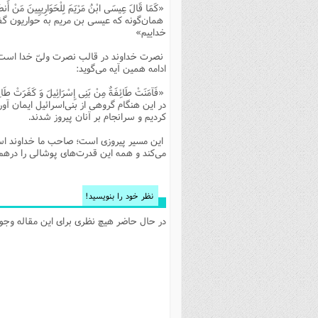
«کَمَا قَالَ عِیسَی ابْنُ مَرْیَمَ لِلْحَوَارِییِینَ مَنْ أَنصَا
فصل 
همان‌گونه که عیسی بن مریم به حواریون گفت
خداییم»
علوم
نصرت خداوند در قالب نصرت ولیّ خدا است. اگر
خ
ادامه همین آیه می‌گوید:
«فَآمَنَتْ طَائِفَةٌ مِنْ بَنِی إِسْرَائِیلَ وَ کَفَرَتْ طَائِف
در این هنگام گروهی از بنی‌اسرائیل ایمان آور
کردیم و سرانجام بر آنان پیروز شدند.
این مسیر پیروزی است؛ صاحب ما خداوند است و 
می‌کند و همه این قدرت‌های پوشالی را درهم 
نظر خود را بنویسید!
در حال حاضر هیچ نظری برای این مقاله وجود 