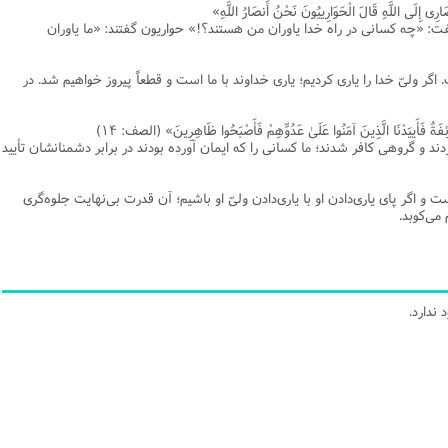
رِی إِلَی اللَّهِ قَالَ الْحَوَارِییُونَ نَحْنُ أَنصَارُ اللَّهِ»
نامه سبک زندگی
پيش شماره 2 فصلنامه مطالعات معنوی
شماره اول فصل نامه تربیت تبلیغی
: «چه کسانی در راه خدا یاوران من هستند؟!» حواریون گفتند: «ما یاوران
 تربیتی
آئین دوست یابی
شماره دوم فصل نامه تربیت تبلیغی
شماره اول فصل نامه مطالعات معنوی
 ولیّ خدا را یاری کردیم؛ یاری خداوند با ما است و قطعاً پیروز خواهیم شد. در
انواده
شماره دوم فصل نامه مطالعات معنوی
شماره سوم و چهارم فصل نامه تربیت تبلیغی
شماره سوم فصل نامه مطالعات معنوی
شماره پنج و شش فصل نامه تربیت تبلیغی
َةٌ فَأَییَدْنَا الَّذِینَ آمَنُوا عَلَیٰ عَدُوِّهِمْ فَأَصْبَحُوا ظَاهِرِینَ» (الصف: ۱۴)
دند و گروهی کافر شدند؛ ما کسانی را که ایمان آورده بودند در برابر دشمنانشان تأیید
شماره چهارم و پنجم فصل نامه مطالعات معنوی
شماره ششم فصل نامه مطالعات معنوی
اگر پای یاری‌دادن او با یاری‌دادن ولیّ او باشیم؛ آن قدرت بی‌نهایت جلوه‌گری
شماره هشتم و نهم فصل‌نامه مطالعات معنوی
می‌کوبد.
شماره دهم فصل‌نامه مطالعات معنوی
ندارد.