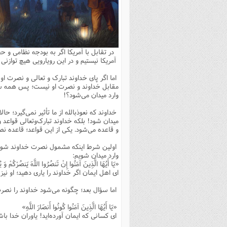
بانک پژوهشگران وفرهیختگان
مهدویت
زندگی نامه فرهیختگان
مد
دی
مقام
کارب
ذکر 
اخبار
فرهنگی
معرفی پژوهشگران
آداب و احکام اصناف
ا
ویژگ
مقال
ذکر 
معرفی سایت ها
عمومی
حوزه و دانشگاه
پایگاه های علمی
فرق 
راه 
تعاو
مهار
ذکر 
در تقابل با آمریکا اگر به بودجه نظامی و ح
اطلاعیه
فقه
اعتقادی
پایگاه های مذهبی
ا
توبه
روش 
ذکر 
آمریکا نیستیم و در این رویارویی هیچ توازنی
اخلاق
سیاسی
پایگاههای عقائد
عل
اهتم
ذکر 
اما اگر پای خداوند تبارک و تعالی و نصرت او
مقابل خداوند و نصرت او نیست؛ پس همه سؤا
اجتماعی
پایگاههای فرهنگی
عل
مجموعه پرسش ها و پاسخ ها
ذکر 
وارد میدان می‌شود؟!
جامعه
پایگاههای جامع موضوعات
ف
ذکر 
خداوند که نعوذبالله از ما تأثیر نمی‌گیرد؛ حا
میدان شود! بلکه خداوند تبارک‌وتعالی قوا
اخبار عمومی
پایگاههای اندیشمندان اسلام
ک
ذکر
و قاعده می‌شود. یکی از این قواعد؛ قاعده 
خبرگزاری ها
پایگاه های پاسخ گویی به سوا
فق
اولین شرط اینکه مشمول نصرت خداوند شویم؛
وارد میدان شویم:
پایگاه های پاسخ گویی به احک
«یَا أَیُهَا الَّذِینَ آمَنُوا إِنْ تَنصُرُوا اللَّهَ یَنصُرْکُمْ وَ
ای اهل ایمان اگر خداوند را یاری دهید؛ او نیز 
پایگاه های تاریخی
منت
پایگاه های آموزشی
ا
اما سؤال بعد؛ چگونه می‌شود خداوند را نصرت داد؟! خداوند در آیه ۱۴ صف، 
فصل 
«یَا أَیُهَا الَّذِینَ آمَنُوا کُونُوا أَنصَارَ اللَّهِ»
ای کسانی که ایمان آورده‌اید! یاوران خدا با
فصلن