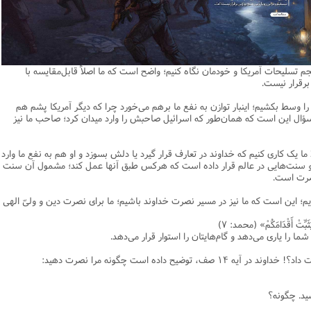
یریت
اطلاعیه
نهج البلاغه
ن وجامعه دینی
ات اهل بیت (ع)
فقه
رذایل
سیاسی
رد جامعه شناسی در تبلیغ
جامعه شناسی
مصیبت امام باقر علیه السلام
مدیریت و فقه اسلامی
متفرقه
ادبیات عرب
قتصاد
دنیاو آخرت
ی ولایت اهل بیت (ع)
فضائل
اعتقادی
ات اخلاق و آداب در تبلیغ
تاریخ اسلام
مصیبت امام صادق علیه السلام
خلاصه کتب مدیریت
قرآن
ادیان و فرق
و مذاهب
توشه عاشورائیان
ن و بررسی مسأله اعانه
اسلام
فرق شیعی
ت های آموزش معارف اسلامی
مدیریت اسلامی
مبانی علم اخلاق
مصیبت امام موسی علیه السلام
فقه و اصول
جم تسلیحات آمریکا و خودمان نگاه کنیم؛ واضح است که ما اصلاً قابل‌مقایسه با
دیان
 و امید به مغفرت
تحقیق و منبع شناسی
ایران
ابراهیمی
آینده پژوهی
فرق غیر شیعی
مصیبت امام رضا علیه السلام
نامه های اخلاقی
فلسفه
 برقرار نیست.
وم قرآنی
ام به عمر انسان در اسلام
پند و اندرز
تاریخ انقلاب
غیر ابراهیمی
مصیبت امام جواد علیه السلام
مدیریت آموزشی
کلام
 را وسط بکشیم؛ اینبار توازن به نفع ما برهم می‌خورد چرا که دیگر آمریکا پشم هم
ل این است که همان‌طور که اسرائیل صاحبش را وارد میدان کرد؛ صاحب ما نیز
وم حدیث
خداشناسی
ی دانش آموزی
حکایات
مدیریت زمان
مصیبت امام هادی علیه السلام
قرآن‌پژوهی
لسفه
محض
مصیبت امام حسن عسکری علیه السلام
علوم حدیث
لا ما یک کاری کنیم که خداوند در تعارف قرار گیرد یا دلش بسوزد و او هم به نفع ما وارد
عد و سنت‌هایی در عالم قرار داده است که هرکس طبق آنها عمل کند؛ مشمول آن سنت
ی
لام
 مصیبت متفرقه
مضاف
اسلامی
اخلاق
نصرت است.
لات
ه و اصول
جدید
فلسفه اسلامی
عرفان
 این است که ما نیز در مسیر نصرت خداوند باشیم؛ ما برای نصرت دین و ولیّ الهی
حقوق
ام شرعی
فرق و مذاهب
 یُثَبِّتْ أَقْدَامَکُمْ» (محمد: ۷)
شما را یاری می‌دهد و گام‌هایتان را استوار قرار می‌دهد.
خب نشریات
اصول فقه
رتباطات
فقه
توضیح داده است چگونه مرا نصرت دهید:
نامه تربیت تبلیغی
پيش شماره اول فصلنامه مطالعات معنوی
حقوق
شید. چگونه؟
امه مطالعات معنوی
پيش شماره 2 فصل نامه تربیت تبلیغی
پيش شماره اول فصلنامه مطالعات معنوی