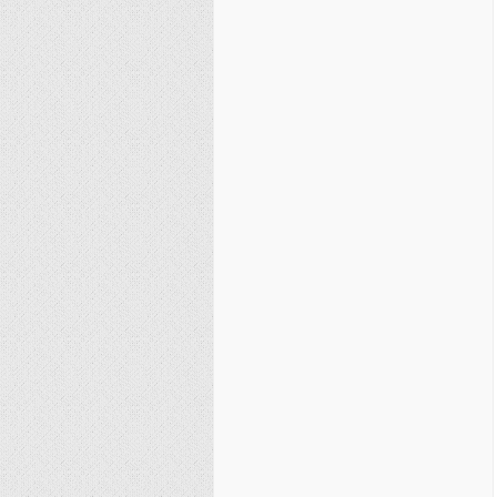
نصیریه (شیعی)
سایر فرق شیعی