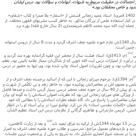
احتمالات در حقیقت مربوط به شبهات، ابهامات و سؤالات بود. درس ایشان
[9]
دود و خاص محققان بود.»
(م: 1402 قمرى): استاد عمید زنجانى قسمتى از «اسفار» ملا صدرا و کتاب «شفاى»
 در کنار استفاده علمى از بزرگان مذکور، به خاطر کسب مشربهاى فقهى مختلف، از
لله سید محمد کاظم شریعتمدارى (2 سال خارج فقه) بهره برد.
عمید زنجانى با رحلت آیت الله بروجردى در سال 1340ش عازم حوزه علمیه نجف اشرف گردید و مدت 8 سال از دروس استوانه
ن چنین است:
[11]
(م: 1413ق): استاد هشت سال از محضر این فقیه گرانمایه بهره مند گردید و
رآورد. از امتیازات درس آیت الله خویى که از شاگردان ممتاز علامه نائینى بود، نظم،
یان جالب بود. و چون تقریرات اصول استاد چاپ شده بود، وى تنها به حضور در درس
(م: 1394ق): مرحوم میرزاى زنجانى با این که از اساتید برجسته نجف اشرف و از
 علمى و معنوى اش بر معاصرانش پوشیده نبود، به خاطر زهد و بى تکلّفى از شهرت و
عناوین مانند مرجعیت به شدت اجتناب مىورزید. او بیش از 40 سال در حوزه نجف محضر درسى بسیار گرمى داشت و صدها فاضل
از ویژگى هاى میرزاى زنجانى این بود که نظریات اصولى استادش را به گونه اى بیان
میان معاصرانش را پاسخ مى داد. گاه نقطه نظرات استادش را با مطالبى که خود
وان «کلمات مقدس استاد» یاد مى کرد. تواضع میرزا در برابر استاد او را در انظار
تى، کریمى مازندرانى و طاهرى گرگانى از ملازمان درس این استاد عظیم الشأن
[13]
و بعد از زیارت کاظمین،
 دید و بازدیدهاى معمول مراجع، مدرسین و طلاب حوزه علمیه نجف اشرف به اصرار
د را در مسجد شیخ انصارى تشکیل داد. به تدریج به یکى از پرجمعیت ترین جلسات