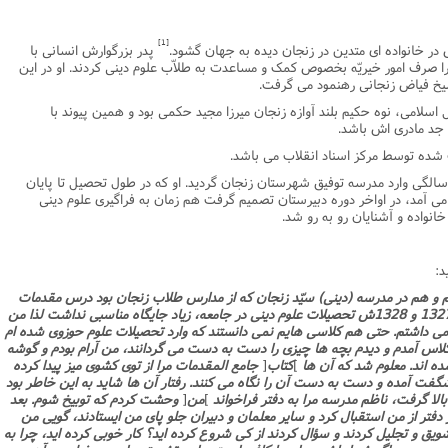
نامه سبک زندگی
پيش شماره 2 فصلنامه مطالعات معنوی
شماره اول فصل نامه تربیت تبلیغی
[1]
پدر بزرگوارش انسانى با
 تربیتی
آئین دوست یابی
شماره دوم فصل نامه تربیت تبلیغی
شماره اول فصل نامه مطالعات معنوی
 را صرف امور خیریّه بخصوص کمک و مساعدت به طلاّب علوم دینى کردند. او در این
شیخ فیاض زنجانى رهنمود مى گرفت.
انواده
شماره دوم فصل نامه مطالعات معنوی
شماره سوم و چهارم فصل نامه تربیت تبلیغی
 اسلامى، نوه حکیم بلند آوازه زنجان میرزا مجید حکمى بود و همین پیوند با
شماره سوم فصل نامه مطالعات معنوی
شماره پنج و شش فصل نامه تربیت تبلیغی
 جد مادرى اش باشد.
شماره چهارم و پنجم فصل نامه مطالعات معنوی
 شده توسط مرکز اسناد انقلاب مى باشد.
شماره ششم فصل نامه مطالعات معنوی
سالگى وارد مدرسه توفیق شهرستان زنجان گردید. او که در طول تحصیل تا پایان
مى آمد، در اواخر دوره دبیرستان تصمیم گرفت هم زمان به فراگیرى علوم دینى
شماره هشتم و نهم فصل‌نامه مطالعات معنوی
انواده و آشنایان رو به رو شد.
شماره دهم فصل‌نامه مطالعات معنوی
د:
م و هم در مدرسه (دینى) سیّد زنجان که از مدارس طلاب زنجان بود درس مقدمات
مى خواندم. آن زمان تقریباً حدود سال هاى 1327 و 1328ش تحصیلات علوم دینى در جامعه، زیاد جایگاه مناسبى نداشت لذا من
مى داشتم. حتى هم کلاسى هایم نمى دانستند که وارد تحصیلات علوم حوزوى شده ام
لاس آمدم و دیدم بچه ها چیزى را دست به دست مى گردانند، من آرام بودم و گوشه
ه اند. معلوم شد که آن ها
]
کتاب
[
جامع المقدمات مرا از توى کشوى میز پیدا کرده
فت آمده و دست به دست آن را نگاه مى کنند. رفتار آن ها شاید به این خاطر بود
بالا گرفت، ناظم مدرسه مرا به دفتر فراخواند
]
من
[
وحشت کردم که توبیخ شوم. بعد
دفتر از من استقبال کرد و سایر معلمان و دبیران جلو پاى من ایستادند، گویى من
ویق و تجلیل کردند و سؤال کردند از کى شروع کرده اید؟ کار خوبى کرده اید، چرا به