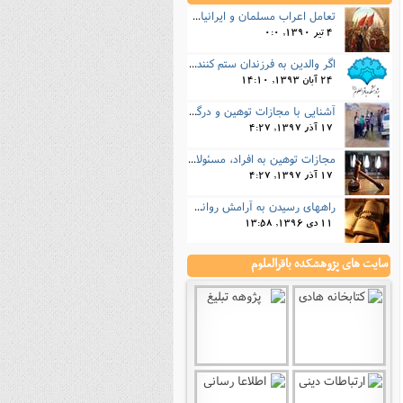
تعامل اعراب مسلمان و ایرانیان (6) نقش امام حسن(ع) و امام حسین(ع) در فتح ایران
4 تیر 1390, 0:0
اگر والدین به فرزندان ستم کنند فرزندان چطور برخورد کنند، بطوری که هم موجب ناراحتی آنها نشود و هم بتوانند آنها را امر به معروف و نهی از منکر کنند، و اگر نصیحت تأثیر نداشت چطور باید با آنها برخورد کرد؟
24 آبان 1393, 14:10
آشنایی با مجازات توهین و درگیری با مأموران پلیس
17 آذر 1397, 4:27
مجازات‌ توهین به افراد، مسئولان، کارکنان دولتی و ضابطان قضایی چیست؟
17 آذر 1397, 4:27
راههای رسیدن به آرامش روانی از نگاه قرآن
11 دی 1396, 13:58
سایت های پژوهشکده باقرالعلوم