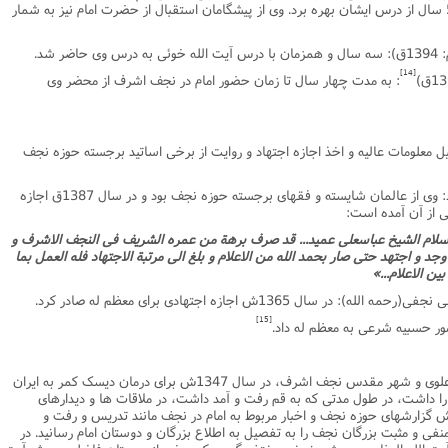
درسى نجف اشرف تبدیل گردید. آقاى عمید 5 سال از درس ایشان بهره برد. وى از پیشگامان استقبال از حضرت امام نیز به شمار
[14]
: به مدت چهار سال تا زمان حضور امام در نجف اشرف از محضر وى
یل معلومات عالیه و اخذ اجازه اجتهاد و روایت از برخى اساتید برجسته حوزه نجف
1ـ مرحوم آیت الله حاج سید نصرالله مستنبط: وى از عالمان شایسته و فقهاى برجسته حوزه نجف بود و در سال 1387ق اجازه
ى از آن آمده است:
اسلام الشیخ عباسعلى عمید... قد صرف برهة من عمره الشریف فى النجف الاشرف و
و اجتهد حتى صار بحمد الله من الاعلام و بلغ الى مرتبة الاجتهاد فله العمل بما
ن الاعلام...»
[15]
استاد عمید بعد از سالها اقامت در آستانه ى علوى و شهر مقدس نجف اشرف، در سال 1347ش براى درمان دیسک کمر به ایران
داشت، در طول مدتى که به قم رفت و آمد داشت، در ملاقات ها و دیدارهاى
ش گزارشهاى حوزه نجف و اخبار مربوط به امام در نجف مانند تدریس و رفت و
فى و مثبت بزرگان نجف را به تفصیل به اطلاع بزرگان و دوستان امام رسانید. در