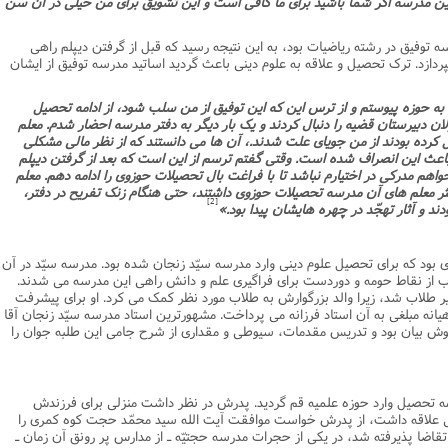
 این مدرسه اگر شما باشید براى ما کافى است و این تشویق براى من خیلى در آن سن
ه توفیق در رشته ریاضیات بود، به این نتیجه رسید که قبل از گرفتن دیپلم راهى
دازد. ترک تحصیل و علاقه به علوم دینى باعث گردید اساتید مدرسه توفیق از ایشان
به حوزه پیوستم و از ترس این که این توفیق از من سلب شود، از ادامه تحصیل
 دبیرستان قضیه را دنبال کردند و یک بار دیگر به دفتر مدرسه احضار شدم. معلم
 کرده بودند از من جویاى علت شدند.، آن ها مى دانستند که از نظر مالى مشکلى
باعث این انصراف شده است. وقتى گفتم ترسم از این است که بعد از گرفتن دیپلم
اهم مدرکى در اختیارم نباشد تا با فراغت بال تحصیلات حوزوى را ادامه دهم. معلم
کثر معلم هاى آن مدرسه تحصیلات حوزوى داشتند، حتى هنگام زنگ تفریح در دفتر،
[2]
دند و آثار تهجّد در چهره هایشان پیدا بود.»
 بود که براى تحصیل علوم دینى وارد مدرسه سیّد زنجان شده بود. مدرسه سیّد در آن
ب از نقاط حومه و دوردست براى فراگیرى علم و دانش راهى این مدرسه مى شدند.
لاب شد، زیرا والد بزرگوارش به طلاب مورد نظر کمک مى کرد. او براى پیشرفت
ه مبلغى به آن استاد فرزانه مى پرداخت. مشهورترین استاد مدرسه سیّد زنجان آقا
ش بیان بود و تدریس مقدمات، سیوطى و مقدارى از شرح جامى این طلبه جوان را
نى در سال 1331ش براى ادامه تحصیل وارد حوزه علمیه قم گردید. پدرش در نظر داشت منزلى براى فرزندش
ى علاقه داشت، از پدرش خواست موافقت آیت الله سید محمّد حجت کوه کمرى را
قاضا پذیرفته شد، در یکى از حجرات مدرسه حجتیّه ـ از مدارس پر رونق آن زمان ـ