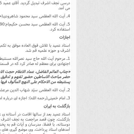
مى آمد.
4ـ آیت الله العظمى سید محمود شاهرودى(م: 1394ق): سه سال و همزمان با درس آیت الله خوئى به درس وى حاضر شد.
5ـ آیت الله العظمى سید محسن حکیم(م:1390ق)
استفاده کرد.
اجازات
استاد عمید با تلاش فوق العاده موفق به تکم
اشرف و حوزه علمیه قم شد.
اجتهادى براى معظم له صادر کرد که در قسمت
«جناب العالم الفاضل، عماد الاعلام حجت ال
حضر مباحث الاساطین حضور تفهم و تدقیق وجد 
یستنبطه من الاحکام على النهج المألوف فیها بی
2ـ آیت الله العظمى سیّد شهاب الدین مرعشى نجفى(رحمه الله): در سال 1365ش اجازه اجتهادى براى معظم له صادر کرد.
3ـ امام خمینى(رحمه الله): اجازه اى درباره امور حسبیه شرعى به معظم له داد.
بازگشت به ایران
بازگشت. چون قصد مراجعت به نجف اشرف را 
دوستانه، با فضلا، مدرسان و آیات قم به پخ
آمدهاى استاد پرداخت. وى موضع گیرى هاى من