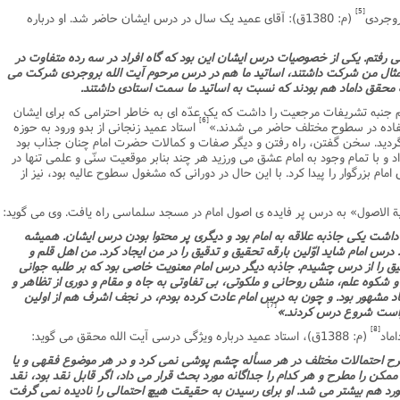
[5]
(م: 1380ق): آقاى عمید یک سال در درس ایشان حاضر شد. او درباره
 رفتم. یکى از خصوصیات درس ایشان این بود که گاه افراد در سه رده متفاوت در
مثال من شرکت داشتند، اساتید ما هم در درس مرحوم آیت الله بروجردى شرکت مى
محقق داماد هم بودند که نسبت به اساتید ما سمت استادى داشتند.
جنبه تشریفات مرجعیت را داشت که یک عدّه اى به خاطر احترامى که براى ایشان
[6]
ستفاده در سطوح مختلف حاضر مى شدند.»
استاد عمید زنجانى از بدو ورود به حوزه
گردید. سخن گفتن، راه رفتن و دیگر صفات و کمالات حضرت امام چنان جذاب بود
 و با تمام وجود به امام عشق مى ورزید هر چند بنابر موقعیت سنّى و علمى تنها در
 بزرگوار را پیدا کرد. با این حال در دورانى که مشغول سطوح عالیه بود، نیز از
شت یکى جاذبه علاقه به امام بود و دیگرى پر محتوا بودن درس ایشان. همیشه
م. درس امام شاید اوّلین بارقه تحقیق و تدقیق را در من ایجاد کرد. من اهل قلم و
تحقیق را از درس چشیدم. جاذبه دیگر درس امام معنویت خاصى بود که بر طلبه جوانى
نیا و شکوه علم، منش روحانى و ملکوتى، بى تفاوتى به جاه و مقام و دورى از تظاهر و
د مشهور بود. و چون به درس امام عادت کرده بودم، در نجف اشرف هم از اولین
[7]
خواست شروع درس کردند.»
[8]
(م: 1388ق)، استاد عمید درباره ویژگى درسى آیت الله محقق مى گوید:
 طرح احتمالات مختلف در هر مسأله چشم پوشى نمى کرد و در هر موضوع فقهى و یا
ن را مطرح و هر کدام را جداگانه مورد بحث قرار مى داد، اگر قابل نقد بود، نقد
مورد هم بیشتر مى شد. او براى رسیدن به حقیقت هیچ احتمالى را نادیده نمى گرفت