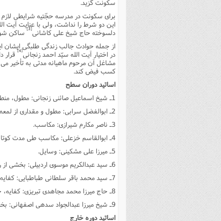
سکونت گزید.
براى سکونت در مدرسه حجّتیه شرایطى لازم ب
این دو شرط را نداشت، ولى با عنایت آیت ال
[3]
دلسوخته حاج شیخ على کاشانى
ساکن شود 
از جمله حوادث جالب زندگى طلبگى ایشان ا
[4]
در اختیار آیت الله سیّد احمد زنجانى
قرار دا
مشاغل آن مرحوم ماهیانه مدتى به تأخیر مى 
کسب فیض کند.
اساتید دوران سطح
1ـ شیخ اسماعیل صائنى زنجانى: مطول، منطق و مقدارى از شرح لمعه.
2ـ ابوالفضل سرابى: مطول و مقدارى از لمعه.
3ـ ناصر مکارم شیرازى: مکاسب.
4ـ ابوالقاسم خزعلى: مکاسب طى مدت کوتاه.
5ـ میرزا على مشکینى: وسایل.
6ـ سید عبدالکریم موسوى اردبیلى: بخشى از رسایل.
7ـ سید محمد باقر سلطانى طباطبایى: کفایه، جلد دوم.
8ـ حاج میرزا محمد مجاهدى تبریزى: کفایه، جلد اول.
9ـ شیخ میرزا عبدالجواد سدهى اصفهانى: بخشى از کفایه.
اساتید دوره خارج