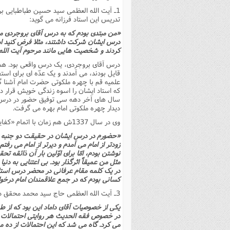
1ـ آیت الله العظمى سید حسین طباطبایى بروجردى
تدریس این استاد فرزانه مى گوید:
«من مبتدى بودم که به درس آقاى بروجردى مى
درس ایشان شرکت داشتند، مثلا فرض کنید ا
کردند و شخصیت هایى مانند مرحوم آیت الله 
درس آقاى بروجردى، یک درس واقعى بود. هم 
قایل بودند، مى آمدند و یک عدّه اى براى ا
علمیه قم با چهره ملکوتى حضرت امام آشنا 
که استاد ایشان را اسوه زندگى خویش قرار داد
سال هاى آخر دهه سى توفیق حضور در درس امام
دیدار چهره ملکوتى امام بهره مى گرفت.
وى در سال 1337ش هم زمان با اتمام «کفایة الاصول» به درس پر فایده ى اصول امام در مسجد سلماسى راه یافت. وى مى گوید:
«حضورم در درس ایشان در حقیقت دو جنبه دا
زودتر از امام مى آمدم و دیرتر از امام مى رفت
نوشتن بودم، امّا براى اوّلین بار آن ذائقه 
مثل من عمیقاً اثرگذار بود. بى اعتنایى به د
در یک کلمه مقام عرفانى در محضر درس استا
کسانى بودم که در جمع علاقمندان امام در
3ـ آیت الله العظمى حاج سید محمد محقق داماد
یکى از خصوصیات آقاى داماد این بود که از
در خصوص فقه الحدیث هر روایتى احتمالات ممک
مى کرد. گاه مى شد که این احتمالات از ده 