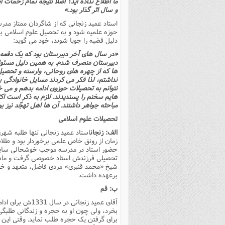
ما اطلاع نداده اید؟ اصلا نتیجه تمام زحمات
و سال اثر گذار بود.»
استاد عمید زنجانى که از شاگردان ممتاز مدرس
حوزه علمیه شود و به تحصیل علوم اسلامى بپر
دلیل قضیه را جویا شوند، خود مى گوید:
«در سال هاى آخر دبیرستان بود که یک دفعه 
دبیرستان منصرف شدم. به همین دلیل مسئولان
ها که از چهره هاى روحانى، وارسته و تحصیل
نداشتم، لذا فکر مى کردند مسایل خانوادگى 
نتوانم به تحصیلات حوزوى ادامه بدهم و مى خو
هایم سخنم را پسندیدند. لازم به ذکر است ا
مباحثه جواهر داشتند. آن ها اهل تهجّد نیز بو
تحصیلات علوم اسلامى
الف: زنجان
استاد عمید زنجانى تنها طلبه شهرى
زمان از رونق خاص علمى برخوردار بود و طلا
حضور استاد در مدرسه موجب خوشحالى سایر ط
تحصیلى فرزندش استاد خصوصى گرفت و ماهیان
شیخ «محمد قنبرى» مردى فاضل، متعهد و خو
برعهده داشت.
ب: قم
آقاى عمید زنجا
بخرد، ولى چون او به حجره و زندگانى طلبگ
براى گرفتن یک حجره طلب نماید. وقتى این ت