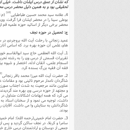
که نشان از عمق درس ایشان داشت. خیلى از 
تحقیقى بود و به همین دلیل محضر درس مح
[10]
4ـ علامه سید محمد حسین طباطبایى
بوعلى سینا را در محضر ایشان فرا گرفت. وى
محضر برخى دیگر از اساتید حوزه علمیه قم از جمله آیت ا
ج: تحصیل در حوزه نجف
هاى علمى آن حوزه بهره برد. که اسامى آنا
1ـ آیت الله العظمى حاج سید ابوالقاسم خویى
تقریرات قسمتى از درس وى را به رشته تحریر د
انسجام علمى، اتقان ادله، اختصار و شیوه ب
فقه آن فقیه بزرگ بسنده کرد.
[12]
2ـ حضرت آیت الله میرزا محمد باقر زنجانى
شاگردان نامدار مرحوم نائینى بود و مقامات
و مجتهد از حوزه درسى وى بهره مند گردیدند. 
مى کرد که همه ابهامات اشکالات متداول در 
داشت، توجیه مى نمود و از سخنان استاد به عن
شاگردانش به ستایش وا مى داشت. آقایان راس
بودند.
3ـ حضرت امام خمینى(رحمه الله): امام خمینى در 13 مهرماه 1344ش از ترکیه به عراق تبعید شد
سامرا و کربلا، در نجف ساکن گردید و پس از
جمعى از دوستان و ارادتمندان درس خارج خو