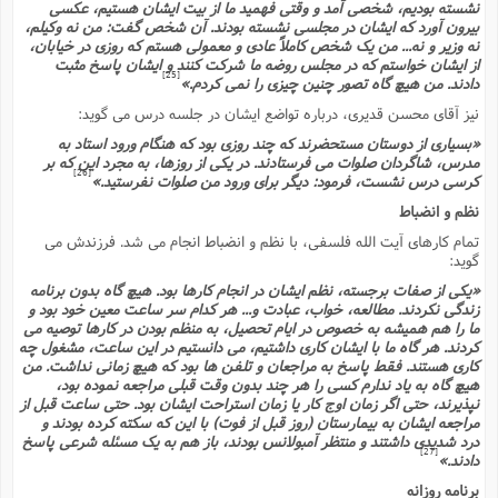
نشسته بودیم، شخصى آمد و وقتى فهمید ما از بیت ایشان هستیم، عکسى
بیرون آورد که ایشان در مجلسى نشسته بودند. آن شخص گفت: من نه وکیلم،
نه وزیر و نه... من یک شخص کاملاً عادى و معمولى هستم که روزى در خیابان،
از ایشان خواستم که در مجلس روضه ما شرکت کنند و ایشان پاسخ مثبت
[25]
دادند. من هیچ گاه تصور چنین چیزى را نمى کردم.»
نیز آقاى محسن قدیرى، درباره تواضع ایشان در جلسه درس مى گوید:
«بسیارى از دوستان مستحضرند که چند روزى بود که هنگام ورود استاد به
مدرس، شاگردان صلوات مى فرستادند. در یکى از روزها، به مجرد این که بر
[26]
کرسى درس نشست، فرمود: دیگر براى ورود من صلوات نفرستید.»
نظم و انضباط
تمام کارهاى آیت الله فلسفى، با نظم و انضباط انجام مى شد. فرزندش مى
گوید:
«یکى از صفات برجسته، نظم ایشان در انجام کارها بود. هیچ گاه بدون برنامه
زندگى نکردند. مطالعه، خواب، عبادت و... هر کدام سر ساعت معین خود بود و
ما را هم همیشه به خصوص در ایام تحصیل، به منظم بودن در کارها توصیه مى
کردند. هر گاه ما با ایشان کارى داشتیم، مى دانستیم در این ساعت، مشغول چه
کارى هستند. فقط پاسخ به مراجعان و تلفن ها بود که هیچ زمانى نداشت. من
هیچ گاه به یاد ندارم کسى را هر چند بدون وقت قبلى مراجعه نموده بود،
نپذیرند، حتى اگر زمان اوج کار یا زمان استراحت ایشان بود. حتى ساعت قبل از
مراجعه ایشان به بیمارستان (روز قبل از فوت) با این که سکته کرده بودند و
درد شدیدى داشتند و منتظر آمبولانس بودند، باز هم به یک مسئله شرعى پاسخ
[27]
دادند.»
برنامه روزانه