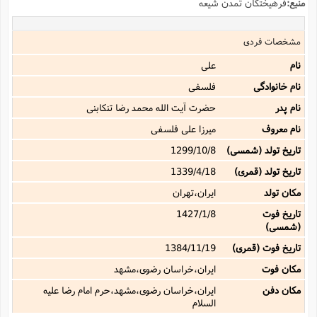
منبع:
فرهیختگان تمدن شیعه
مشخصات فردی
نام
على
نام خانوادگی
فلسفى
نام پدر
حضرت آیت الله محمد رضا تنکابنى
نام معروف
میرزا على فلسفى
تاریخ تولد (شمسی)
1299/10/8
تاریخ تولد (قمری)
1339/4/18
مکان تولد
ایران،تهران
تاریخ فوت
1427/1/8
(شمسی)
تاریخ فوت (قمری)
1384/11/19
مکان فوت
ایران،خراسان رضوی،مشهد
مکان دفن
ایران،خراسان رضوی،مشهد،حرم امام رضا علیه
السلام