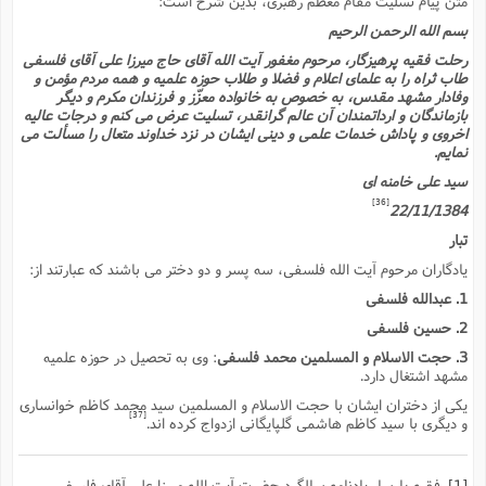
متن پیام تسلیت مقام معظم رهبرى، بدین شرح است:
بسم الله الرحمن الرحیم
رحلت فقیه پرهیزگار، مرحوم مغفور آیت الله آقاى حاج میرزا على آقاى فلسفى
طاب ثراه را به علماى اعلام و فضلا و طلاب حوزه علمیه و همه مردم مؤمن و
وفادار مشهد مقدس، به خصوص به خانواده معزّز و فرزندان مکرم و دیگر
بازماندگان و ارداتمندان آن عالم گرانقدر، تسلیت عرض مى کنم و درجات عالیه
اخروى و پاداش خدمات علمى و دینى ایشان در نزد خداوند متعال را مسألت مى
نمایم.
سید على خامنه اى
[36]
22/11/1384
تبار
یادگاران مرحوم آیت الله فلسفى، سه پسر و دو دختر مى باشند که عبارتند از:
1. عبدالله فلسفى
2. حسین فلسفى
3. حجت الاسلام و المسلمین محمد فلسفى
: وى به تحصیل در حوزه علمیه
مشهد اشتغال دارد.
یکى از دختران ایشان با حجت الاسلام و المسلمین سید محمد کاظم خوانسارى
[37]
و دیگرى با سید کاظم هاشمى گلپایگانى ازدواج کرده اند.
[1]
. فقیه پارسا، یادنامه سالگرد حضرت آیت الله میرزا على آقاى فلسفى،