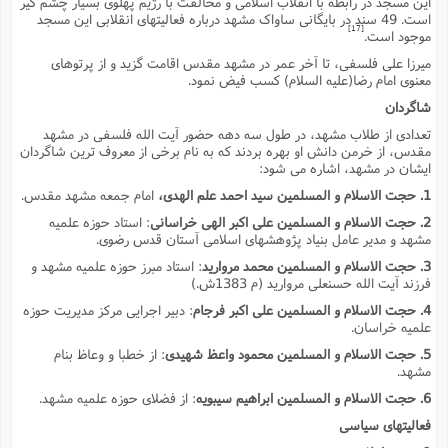
این مسجد در رابطه با انقلاب اسلامى و مخالفت با رژیم پهلوى بسیار چشم گیر
است. 49 سند در بایگانى ساواک مشهد درباره فعالیتهاى انقلابى این مسجد
[17]
موجود است.
میرزا على فلسفى، تا آخر عمر در مشهد مقدس اقامت گزید و از پرتوهاى
معنوى امام رضا(علیه السلام) کسب فیض نمود.
شاگردان
تعدادى از طلاب مشهد، در طول سه دهه حضور آیت الله فلسفى در مشهد
مقدس، از خرمن دانش او بهره بردند که به نام برخى از معروف ترین شاگردان
ایشان در مشهد، اشاره مى شود:
1. حجت الاسلام و المسلمین سید احمد علم الهدى،
امام جمعه مشهد مقدس.
2. حجت الاسلام و المسلمین على اکبر الهى خراسانى
: استاد حوزه علمیه
مشهد و مدیر عامل بنیاد پژوهشهاى اسلامى آستان قدس رضوى.
3. حجت الاسلام و المسلمین محمد مروارید
: استاد مبرز حوزه علمیه مشهد و
فرزند آیت الله حسنعلى مروارید (م 1383ش.)
4. حجت الاسلام و المسلمین على اکبر فرجام
: دبیر اجرایى مرکز مدیریت حوزه
علمیه خراسان.
5. حجت الاسلام و المسلمین محمود واعظ شهیدى
: از خطبا و وعاظ بنام
مشهد.
6. حجت الاسلام و المسلمین ابراهیم سیبویه
: از فضلاى حوزه علمیه مشهد.
فعالیتهاى سیاسى