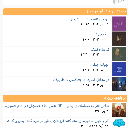
جدیدترین ها در این موضوع
هویت زنانه در تندباد تاریخ
12 تیر 1404, 12:15
سگ کی؟
11 تیر 1404, 17:0
کارهای کثیف
11 تیر 1404, 13:42
الهیات جنگ...
11 تیر 1404, 10:7
در مقابل آمریکا ما چه کسی را داریم؟!...
10 تیر 1404, 9:25
پر بازدیدترین ها
تعامل اعراب مسلمان و ایرانیان (6) نقش امام حسن(ع) و امام حسین(ع) در فتح ایران
4 تیر 1390, 0:0
اگر والدین به فرزندان ستم کنند فرزندان چطور برخورد کنند، بطوری که هم موجب ناراحتی آنها نشود و هم بتوانند آنها را امر به معروف و نهی از منکر کنند، و اگر نصیحت تأثیر نداشت چطور باید با آنها برخورد کرد؟
24 آبان 1393, 14:10