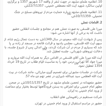
10. اعلامیه علماى مشهد در جهت تنفر از واقعه 17 شهریور 1357 و برگزارى
اولین سالگرد شهید آیت الله مصطفى خمینى، 22/7/1357ش.
11. اعلامیه علماى مشهد درباره حمایت مردم از نیروهاى مسلح در جنگ
[18]
تحمیلى، 10/7/1359ش.
2. اقدامات عملى
میرزا على فلسفى به صورت عملى هم در مجامع و جلسات انقلابى حضور
داشت که به برخى از آنها اشاره مى شود:
پس از شهادت آیت الله سعیدى در سال 1349ش. به دست عمال رژیم شاه، از
سوى آیت الله فلسفى، مجلس یادبود و قرائت فاتحه در مسجد لر زاده بر پا
شد که بسیارى از مردم در آن شرکت کردند، ولى اندکى پس از شروع جلسه، با
[19]
دخالت نیروهاى شهربانى، جلسه تعطیل شد.
آیت الله میرزا على آقاى فلسفى در اقدامى دیگر به همراه آیت الله مروارید و
میرزا جواد آقا تهرانى، درس خود را به مناسبت قیام طلاب در تاریخ 19 خرداد
[20]
1354 تعطیل نمود.
شرکت در جلسات مشورتى براى تصمیم گیرى مبارزاتى، مانند شرکت در بیت
آیت الله العظمى سید عبدالله شیرازى در عصر نهم دى ماه 57.
حضور متعهدانه در تحصن علماى مشهد در تاریخ 10/11/1357ش. در صحن
مطهر امام خمینى براى اعتراض به بستن فرودگاهها توسط بختیار براى ممانعت
از ورود امام خمینى به ایران.
شرکت مستقیم در راهپیمایى هاى انقلاب.
حضور در مراسم استقبال از ورود امام خمینى در تهران.