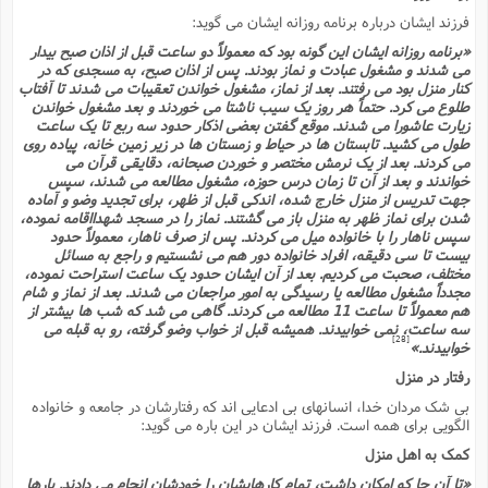
فرزند ایشان درباره برنامه روزانه ایشان مى گوید:
«برنامه روزانه ایشان این گونه بود که معمولاً دو ساعت قبل از اذان صبح بیدار
مى شدند و مشغول عبادت و نماز بودند. پس از اذان صبح، به مسجدى که در
کنار منزل بود مى رفتند. بعد از نماز، مشغول خواندن تعقیبات مى شدند تا آفتاب
طلوع مى کرد. حتماً هر روز یک سیب ناشتا مى خوردند و بعد مشغول خواندن
زیارت عاشورا مى شدند. موقع گفتن بعضى اذکار حدود سه ربع تا یک ساعت
طول مى کشید. تابستان ها در حیاط و زمستان ها در زیر زمین خانه، پیاده روى
مى کردند. بعد از یک نرمش مختصر و خوردن صبحانه، دقایقى قرآن مى
خواندند و بعد از آن تا زمان درس حوزه، مشغول مطالعه مى شدند، سپس
جهت تدریس از منزل خارج شده، اندکى قبل از ظهر، براى تجدید وضو و آماده
شدن براى نماز ظهر به منزل باز مى گشتند. نماز را در مسجد شهدااقامه نموده،
سپس ناهار را با خانواده میل مى کردند. پس از صرف ناهار، معمولاً حدود
بیست تا سى دقیقه، افراد خانواده دور هم مى نشستیم و راجع به مسائل
مختلف، صحبت مى کردیم. بعد از آن ایشان حدود یک ساعت استراحت نموده،
مجدداً مشغول مطالعه یا رسیدگى به امور مراجعان مى شدند. بعد از نماز و شام
هم معمولاً تا ساعت 11 مطالعه مى کردند. گاهى مى شد که شب ها بیشتر از
سه ساعت، نمى خوابیدند. همیشه قبل از خواب وضو گرفته، رو به قبله مى
[28]
خوابیدند.»
رفتار در منزل
بى شک مردان خدا، انسانهاى بى ادعایى اند که رفتارشان در جامعه و خانواده
الگویى براى همه است. فرزند ایشان در این باره مى گوید:
کمک به اهل منزل
«تا آن جا که امکان داشت، تمام کارهایشان را خودشان انجام مى دادند. بارها