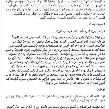
مظلومیت حضرت فاطمه زهرا (علیها السلام) تلاش فراوانى کرد. وى هر سال در
سال روز شهادت آن حضرت، پس از اقامه مجلس عزا در منزلش در رثاى آن
حضرت با علما و فضلاى و عده اى از مردم مشهد، از منزل خارج و پاى پیاده به
سمت حرم مطهر رضوى رهسپار مى شد تا مظلومیت حضرت زهرا(علیها
[23]
السلام) را به حضرت رضا(علیه السلام) تسلیت گوید.
اهمیت به نماز
فرزند میرزا على آقاى فلسفى مى گوید:
«در اوایل سکونتمان در مشهد، مسجدى که در کنار خانه مان است، تقریباً
متروکه بود و گاه تعداد کمى از کسبه محل، هنگام ظهر، در آن جا نماز مى
خواندند. ایشان از آن جا که خیلى به مستحبات توجه داشتند، مى گفتند نمى
شود که ما همسایه مسجد باشیم و در آن جا نماز نخوانیم. چون ظهرها و شب
ها در مسجد بناها نماز مى خواندند، تصمیم گرفتند که سحرها به آن مسجد
بروند و نماز نافله شب و صبح شان را در آن جا بخوانند. در ابتدا، تنها، آن جا
نماز مى خواندند و بعد از مدتى یک نفر آمد و به ایشان اقتدا کرد و به تدریج
همسایه ها آمدند و آن جا رونق گرفت و درس هاى شب شنبه خود را، که
درسهایى اعتقادى و اخلاقى بود، در آن جا برگزار مى کردند. شنیدم که بعضى
مى گفتند ما از راه هاى دورى به این مسجد مى آییم. فقط به خاطر سوره هایى
که ایشان با لحن و حال خاصى در نماز مى خوانند به خصوص سوره قیامت که
[24]
گویى انسان آن صحنه ها را مشاهده مى کرد.»
تواضع
آیت الله فلسفى، بسیار متواضع بود و تا امکان داشت، دعوت افراد را قبول مى
نمود. فرزند ایشان مى گوید:
«به دعوت هر طبقه و قشرى پاسخ مثبت مى دادند. روزى که بر سر مزار ایشان