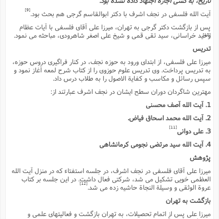
تاریخ، به کسى اجازه اجتهاد داده نشده بود.
ا
ش
[9]
آیت الله فلسفى در نجف اشرف با دکتر ابوالقاسم گرجى هم بحث بود.
و
ف
(
ذ
پس از بازگشت دکتر گرجى به تهران، میرزا على آقاى فلسفى با آیات عظام
ن
وحید خراسانى، سید تقى قمى و شیخ على اصغر شاهرودى، مباحثه مى نمود.
م
[10]
م
غ
م
تدریس
م
(
میرزا على فلسفى، از ابتداى ورود به حوزه نجف، در کنار فراگیرى دروس حوزه،
ش
به تدریس پرداخت. وى تدریس علوم حوزوى را از کتاب شرح لمعه آغاز نمود و
ب
سپس رسائل و مکاسب و کفایة الاصول را به طلاب درس داد.
ه
(
و
مهترین شاگردان دوران سطح ایشان در نجف اشرف عبارتند از:
ن
ا
1. آیت الله آصف محسنى
ف
ح
2. آیت الله محمد اسحاق فیاض.
م
(
[11]
م
3. على دوانى
ن
4. آیت الله سید مرتضى نجومى کرمانشاهى
ش
(
پژوهش
د
س
ف
میرزا على آقاى فلسفى در نجف اشرف، در جلسه استفتاء که در منزل آیت الله
ف
م
العظمى خویى تشکیل مى شد، شرکتى فعال داشت. در این جلسه بر کتاب
[12]
ش
عروة الوثقى و وسیلة النجاة حاشیه زده مى شد.
م
بازگشت به تهران
میرزا على پس از اتمام تحصیلات، به تهران بازگشت و فعالیتهاى علمى و