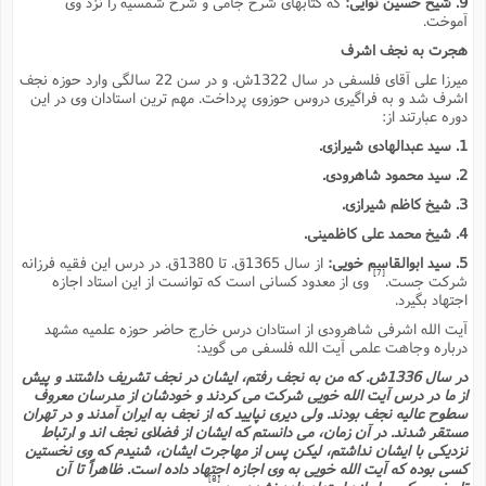
9. شیخ حسین نوایى:
که کتابهاى شرح جامى و شرح شمسیه را نزد وى
ت
ا
ا
آموخت.
ف
ح
ت
ت
س
ن
ج
هجرت به نجف اشرف
ذ
ق
ش
م
و
م
میرزا على آقاى فلسفى در سال 1322ش. و در سن 22 سالگى وارد حوزه نجف
م
س
م
ج
اشرف شد و به فراگیرى دروس حوزوى پرداخت. مهم ترین استادان وى در این
(
ا
و
دوره عبارتند از:
ج
ش
ح
چ
م
1. سید عبدالهادى شیرازى.
ع
س
ف
خ
(
ا
2. سید محمود شاهرودى.
ف
ن
ن
ت
م
3. شیخ کاظم شیرازى.
ذ
م
ت
4. شیخ محمد على کاظمینى.
م
م
ک
ا
5. سید ابوالقاسم خویى:
از سال 1365ق. تا 1380ق. در درس این فقیه فرزانه
ش
(
[7]
شرکت جست.
وى از معدود کسانى است که توانست از این استاد اجازه
ه
ش
پ
اجتهاد بگیرد.
ع
ا
چ
و
ا
آیت الله اشرفى شاهرودى از استادان درس خارج حاضر حوزه علمیه مشهد
و
ع
ش
درباره وجاهت علمى آیت الله فلسفى مى گوید:
پ
(
ف
ذ
ف
در سال 1336ش. که من به نجف رفتم، ایشان در نجف تشریف داشتند و پیش
ن
م
ز
از ما در درس آیت الله خویى شرکت مى کردند و خودشان از مدرسان معروف
ن
ت
سطوح عالیه نجف بودند. ولى دیرى نپایید که از نجف به ایران آمدند و در تهران
ا
(
م
ت
مستقر شدند. در آن زمان، مى دانستم که ایشان از فضلاى نجف اند و ارتباط
ح
م
نزدیکى با ایشان نداشتم، لیکن پس از مهاجرت ایشان، شنیدم که وى نخستین
ا
ع
کسى بوده که آیت الله خویى به وى اجازه اجتهاد داده است. ظاهراً تا آن
(
ع
ش
[8]