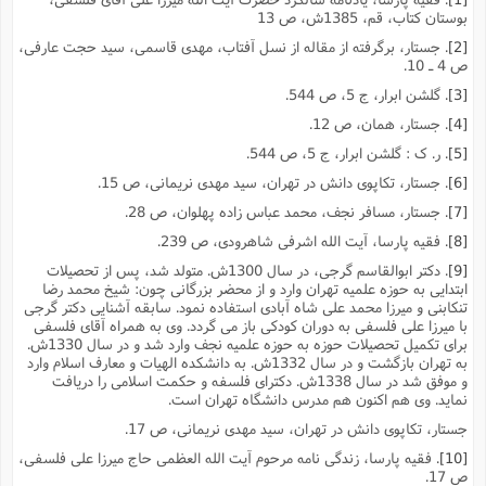
بوستان کتاب، قم، 1385ش، ص 13
[2]
. جستار، برگرفته از مقاله از نسل آفتاب، مهدى قاسمى، سید حجت عارفى،
ص 4 ـ 10.
[3]
. گلشن ابرار، ج 5، ص 544.
[4]
. جستار، همان، ص 12.
[5]
. ر. ک : گلشن ابرار، ج 5، ص 544.
[6]
. جستار، تکاپوى دانش در تهران، سید مهدى نریمانى، ص 15.
[7]
. جستار، مسافر نجف، محمد عباس زاده پهلوان، ص 28.
[8]
. فقیه پارسا، آیت الله اشرفى شاهرودى، ص 239.
[9]
. دکتر ابوالقاسم گرجى، در سال 1300ش. متولد شد، پس از تحصیلات
ابتدایى به حوزه علمیه تهران وارد و از محضر بزرگانى چون: شیخ محمد رضا
تنکابنى و میرزا محمد على شاه آبادى استفاده نمود. سابقه آشنایى دکتر گرجى
با میرزا على فلسفى به دوران کودکى باز مى گردد. وى به همراه آقاى فلسفى
براى تکمیل تحصیلات حوزه به حوزه علمیه نجف وارد شد و در سال 1330ش.
به تهران بازگشت و در سال 1332ش. به دانشکده الهیات و معارف اسلام وارد
و موفق شد در سال 1338ش. دکتراى فلسفه و حکمت اسلامى را دریافت
نماید. وى هم اکنون هم مدرس دانشگاه تهران است.
جستار، تکاپوى دانش در تهران، سید مهدى نریمانى، ص 17.
[10]
. فقیه پارسا، زندگى نامه مرحوم آیت الله العظمى حاج میرزا على فلسفى،
ص 17.