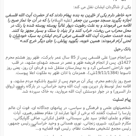
یکى از شاگردان ایشان نقل مى کند:
«به خاطر دارم یکى از خیّرین به بنده پیغام دادند که از حضرت آیت الله فلسفى
اجازه بگیرید مسجد موسى بن جعفر
(علیه السلام)
را که در آن جا نماز صبح را
اقامه مى فرمودند و به علت رطوبت دیوار غالباً پوسته پوسته شده یا رنگ در
محل محراب مى ریخت، خراب کنند و از بنیاد با سنگ و بسیار مجهز بنا کنند.
بنده خدمت حضرت آیت الله فلسفى عرض کردم. ایشان به سبک خودشان با
[33]
لحنى آرام فرمودند: همین خوبه، بگویید پولش را جاى دیگر خرج کند.»
بانگ رحیل
سرانجام میرزا على فلسفى پس از 85 سال عمر بابرکت، ظهر روز هشتم محرم
1427ق. پس از انجام فریضه ظهر و عصر در مسجد شهداى مشهد، در قلب
خود ناراحتى احساس کرد و به بیمارستان منتقل شد و فرداى آن روز، یعنى روز
تاسوعا (19/11/1384ش.)، همزمان با اذان ظهر به ملکوت اعلا پیوست.
صبح روز یازدهم محرم، پیکر آن مرحوم پس از تشییع باشکوه مردم مشهد، و
اقامه نماز توسط یار دیرین وى، آیت الله وحید خراسانى، در بارگاه رضوى (رواق
[34]
دار السرور) و در جوار دوستش آیت الله مروارید، به خاک سپرده شد.
پیام تسلیت
شخصیتهاى علمى و فرهنگى و سیاسى، در پیامهاى جداگانه اى، فوت آن عالم
پارسا را تسلیت گفتند که برخى از آنها عبارتند از: مقام معظم رهبرى، آیات
عظام و علماى اعلام: سید على سیستانى، فاضل لنکرانى، صافى گلپایگانى،
مکارم شیرازى، شبیرى زنجانى، نورى همدانى و وحید خراسانى، رئیس جمهور،
[35]
رئیس مجمع تشخیص مصلحت نظام، رئیس قوه قضاییه و....