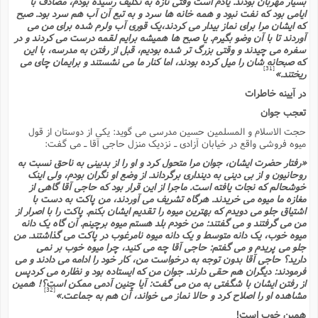
بسیار مهربان بودند. یادم است وقتى تازه به تکلیف رسیده بودم، مصادف با
ایامى بود که نفت نبود و همه خانه ها سرد و به تبع آن آب هم سرد بود. صبح
که ایشان مرا براى نماز بیدار مى کردند،یک قورى آب ولرم شده براى من مى
آوردند تا با آن وضو بگیرم. یا صبح ها همیشه برایم لقمه درست مى کردند و در
سفره مى چیدند و وقتى بزرگ تر شده بودیم، قبل از رفتن به مدرسه، با این
که صبحانه شان را میل کرده بودند، اما کنار ما مى نشستند و برایمان چاى مى
[31]
ریختند.»
در آیینه خاطرات
تعجب جوان
حجت الاسلام و المسلمین حسین مدرسى مى گوید: یکى از دوستان از قول
میوه فروشى واقع در خیابان آزادى ـ نزدیک منزل حاجى آقا ـ مى گفت:
«رفتار حضرت ایشان، جوان مرا متحول کرد و او را از بدبینى به ناحق نسبت به
روحانیون و از بى دینى به دیندارى برگرداند. از وضع او نگران بودم، ولى اینک
خوشحالم که نجات یافته است. ماجرا از این قرار بود که حاجى آقا گاهى از
مغازه ما میوه مى خریدند. هرگاه تشریف مى آوردند، من پاکت به دست با
اشتیاق جلو مى دویدم که بهترین میوه را تقدیم ایشان بکنم. پاکت را با اصرار از
من مى گرفتند و مى گفتند: من خودم بلد هستم میوه برچینم. آن گاه یک دانه
میوه خوب، یک دانه متوسط و یک دانه میوه نامرغوب در پاکت مى گذاشتند. من
جلو مى پریدم و مى گفتم: حاجى آقا چه مى کنید، چرا میوه خوب بر نمى
دارید؟ حاجى آقا بدون توجه به درخواست من، کار خود را ادامه مى دادند و مى
فرمودند: دیگران هم حقى دارند. جوان من که ایستاده بود و نظاره مى کردپس
از رفتن ایشان با شگفتى به من مى گفت: آیا چنین آدمى ممکن است؟! همین
[32]
مشاهده او را اصلاح کرد و حالا نماز مى خواند، آن هم به جماعت.»
همین خوب است!