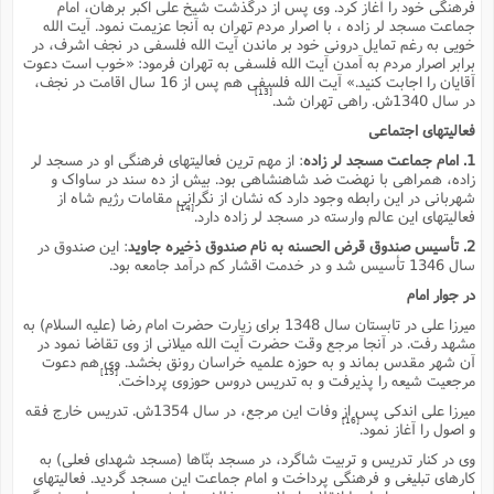
فرهنگى خود را آغاز کرد. وى پس از درگذشت شیخ على اکبر برهان، امام
جماعت مسجد لر زاده ، با اصرار مردم تهران به آنجا عزیمت نمود. آیت الله
خویى به رغم تمایل درونى خود بر ماندن آیت الله فلسفى در نجف اشرف، در
برابر اصرار مردم به آمدن آیت الله فلسفى به تهران فرمود: «خوب است دعوت
آقایان را اجابت کنید.» آیت الله فلسفى هم پس از 16 سال اقامت در نجف،
[13]
در سال 1340ش. راهى تهران شد.
فعالیتهاى اجتماعى
1. امام جماعت مسجد لر زاده
: از مهم ترین فعالیتهاى فرهنگى او در مسجد لر
زاده، همراهى با نهضت ضد شاهنشاهى بود. بیش از ده سند در ساواک و
شهربانى در این رابطه وجود دارد که نشان از نگرانى مقامات رژیم شاه از
[14]
فعالیتهاى این عالم وارسته در مسجد لر زاده دارد.
2. تأسیس صندوق قرض الحسنه به نام صندوق ذخیره جاوید
: این صندوق در
سال 1346 تأسیس شد و در خدمت اقشار کم درآمد جامعه بود.
در جوار امام
میرزا على در تابستان سال 1348 براى زیارت حضرت امام رضا (علیه السلام) به
مشهد رفت. در آنجا مرجع وقت حضرت آیت الله میلانى از وى تقاضا نمود در
آن شهر مقدس بماند و به حوزه علمیه خراسان رونق بخشد. وى هم دعوت
[15]
مرجعیت شیعه را پذیرفت و به تدریس دروس حوزوى پرداخت.
میرزا على اندکى پس از وفات این مرجع، در سال 1354ش. تدریس خارج فقه
[16]
و اصول را آغاز نمود.
وى در کنار تدریس و تربیت شاگرد، در مسجد بنّاها (مسجد شهداى فعلى) به
کارهاى تبلیغى و فرهنگى پرداخت و امام جماعت این مسجد گردید. فعالیتهاى