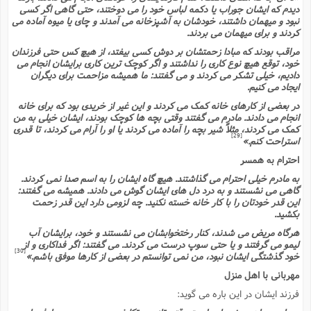
دیدم که ایشان جوراب یا دکمه لباس خود را مى دوختند، حتى گاهى اگر کسى
نبود و میهمان داشتند، خودشان به آشپزخانه مى آمدند و چاى یا میوه آماده مى
کردند و براى میهمان مى بردند.
مراقب بودند که مبادا زحمتشان بر دوش کسى بیفتد، از هیچ کس حتى فرزندان
خود، توقع هیچ نوع کارى را نداشتند و اگر کوچک ترین کارى برایشان انجام مى
دادیم، خیلى تشکر مى کردند و مى گفتند: ما همیشه مزاحمت براى دیگران
ایجاد مى کنیم.
در بعضى از کارهاى خانه کمک مى کردند و این غیر از خریدى بود که براى خانه
انجام مى دادند. مادرم مى گفتند وقتى بچه ها کوچک بودند، ایشان خیلى به من
کمک مى کردند، مثلاً شیر بچه را آماده مى کردند یا او را آرام مى کردند، تا قدرى
[29]
استراحت کنم.»
احترام به همسر
به مادرم خیلى احترام مى گذاشتند. هیچ گاه ایشان را به اسم صدا نمى کردند.
گاهى مى نشستند و به درد دل هاى ایشان گوش مى دادند. همیشه مى گفتند:
این قدر خودتان را با کار خانه خسته نکنید. چه لزومى دارد این قدر زحمت
بکشید.
هرگاه مریض مى شدند، کنار رختخوابشان مى نشستند و خود، برایشان آب
لیمو مى گرفتند و یا حتى سوپ درست مى کردند. مى گفتند: اگر فداکارى و از
[30]
خود گذشتگى ایشان نبود، من نمى توانستم در بعضى از کارها موفق باشم.»
مهربانى با اهل منزل
فرزند ایشان در این باره مى گوید: