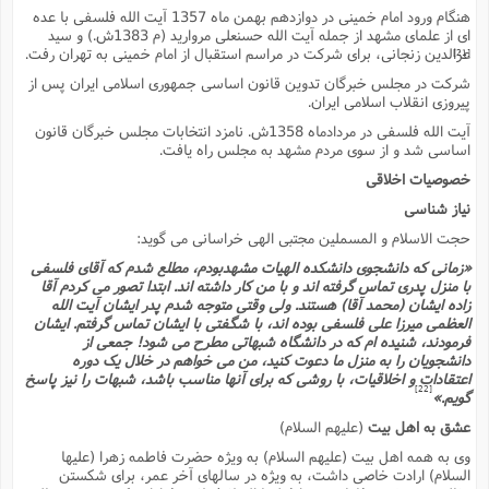
هنگام ورود امام خمینى در دوازدهم بهمن ماه 1357 آیت الله فلسفى با عده
اى از علماى مشهد از جمله آیت الله حسنعلى مروارید (م 1383ش.) و سید
عزالدین زنجانى، براى شرکت در مراسم استقبال از امام خمینى به تهران رفت.
[21]
شرکت در مجلس خبرگان تدوین قانون اساسى جمهورى اسلامى ایران پس از
پیروزى انقلاب اسلامى ایران.
آیت الله فلسفى در مردادماه 1358ش. نامزد انتخابات مجلس خبرگان قانون
اساسى شد و از سوى مردم مشهد به مجلس راه یافت.
خصوصیات اخلاقى
نیاز شناسى
حجت الاسلام و المسملین مجتبى الهى خراسانى مى گوید:
«زمانى که دانشجوى دانشکده الهیات مشهدبودم، مطلع شدم که آقاى فلسفى
با منزل پدرى تماس گرفته اند و با من کار داشته اند. ابتدا تصور مى کردم آقا
زاده ایشان (محمد آقا) هستند. ولى وقتى متوجه شدم پدر ایشان آیت الله
العظمى میرزا على فلسفى بوده اند، با شگفتى با ایشان تماس گرفتم. ایشان
فرمودند، شنیده ام که در دانشگاه شبهاتى مطرح مى شود! جمعى از
دانشجویان را به منزل ما دعوت کنید، من مى خواهم در خلال یک دوره
اعتقادات و اخلاقیات، با روشى که براى آنها مناسب باشد، شبهات را نیز پاسخ
[22]
گویم.»
عشق به اهل بیت
(علیهم السلام)
وى به همه اهل بیت (علیهم السلام) به ویژه حضرت فاطمه زهرا (علیها
السلام) ارادت خاصى داشت، به ویژه در سالهاى آخر عمر، براى شکستن