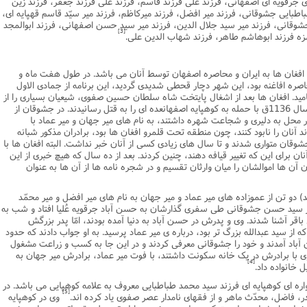
رقویه اى اصفهانى، فرزند على فرزند قاسم، فرزند على فرزند جعفر، فرزند زین
باطبایى جشوقانى، فرزند میر افضل، فرزند میرکاظم، فرزند میر سیّد قاسم قهپایه اى،
شوقانى، فرزند میر سید جلال الدین، فرزند میر سید حسن اصفهانى، فرزند ابوالمجد
[3]
زه فرزند ابوهاشم طاهر، فرزند شهاب الدین على.
 افغان ها به ایران و محاصره اصفهان توسط آنان مى باشد. در طول هفت ماه و
ره افاغنه بود، این شهر دچار قحطى شدیدى گردید، این برنامه از جمادى الاول
م سال 1135 به طول انجامید. افغان ها بعد از اشغال پایتخت شاه سلطان حسین صفوى، شیعیان بسیارى را از
دم تیغ گذرانیدند و دسته اى از مهاجمان، در سال 1136ق با حمله به کوهپایه اصفهانعده اى را به قتل رسانیدند. در جشوقان از
 در محل به دلیرى و شجاعت شهره داشتند، به نام هاى میر جهان و میر عماد با
 آنان را نابود کنند، چون منطقه تحت قلمرو افغان ها بود، برادران مذکور شبانه
شوقان متوارى شدند و تا سال هاى زیادى کسى از آنان خبر نداشت. البته افغان ها با
ن براى این که تغییر قیافه دهند، چنین کردند. بعد از ده سال که هیچ خبرى از این
آن ها اموالشان را میان وارثان تقسیم و در شجره نامه ها از آن ها به عنوان
 سال بعد) دو تن از عموزاده هاى میر عماد و میر جهان به نام هاى میر افضل و میر محمّد
ر سید حسن جشوقانى طى سفرى گذارشان به حسن آباد جرقویه عُلیا افتاد و شب به
ى باقر آشنا شدند. وى و پدرش در حسن آباد به دنیا آمده بودند، امّا پدر بزرگش
 از سید عبدالله بزرگ تر بود، درباره ى میر عماد پرسید. به او جواب دادند که حدود
 آباد آمدند و خود را جشوقانى معرفى کردند و در این جا به کسب و زراعت مشغول
وى با برادرش در یک خانه سکونت داشتند، با فوت میر عماد، برادرش میر جهان به
[4]
خانواده داد.
اره اى کوهپایه اى فرزند سید محمد طباطبایى معروف به علامه کوهپایى مى باشد. در
[5]
ر، فاضل، محدّث ماهر و از فقهاى نامدار عصر صفوى یاد کرده اند.
وى در کوهپایه