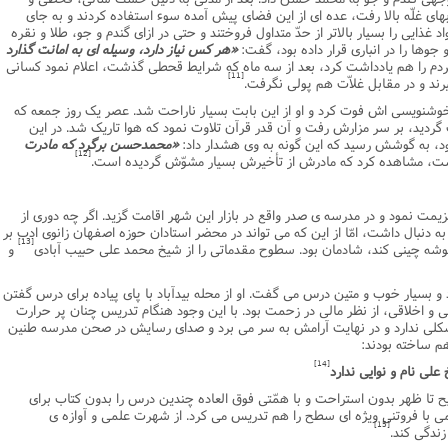
 بهاى غلّه بالا رفت، عده اى از این فضاى پیش آمده سوء استفاده کردند و به جاى
غذایى را بسیار بالاتر از حدّ متداول فروختند و حتى در ازاى گندم و جو، طلا و نقره
وها را در انبارى قرار داده بود، گفت:
«هر کس نیاز دارد، وسیله اى به امانت گذارد
م را هم یادداشت کرد، بعد از سه ماه که شرایط قحطى گذشت، اعلام نمود کسانى
[11]
یرند و در مقابل غلاّت هم پولى نگرفت.
وشنویسى اش فوت کرد و او از این بابت بسیار ناراحت شد. عصر یک روز جمعه که
ردید، بر سر مزارش رفت و آن قدر قرآن تلاوت نمود که هوا تاریک شد. در این
ود، به گوشش رسید که این گونه به وى هشدار داد:
«محمدحسن برگرد که مادرت
[12]
ت، مشاهده کرد که مادرش از تأخیرش بسیار مشوّش گردیده است.
ت نمود و در مدرسه ى صدر واقع در بازار این شهر اقامت گزید. اگر چه دورى از
ه دنبال داشت، امّا از این که مى تواند در محضر استادان حوزه اصفهان زانوى ادب بر
[13]
خوشه چینى کند، شادمان بود. سطوح مقدماتى را از شیخ محمد على حبیب آبادى
و
و بسیار خوب و متین درس مى گفت. او از محله بیدآباد با پاى پیاده براى درس گفتن
 و اخلاقى، از نظر مالى در زحمت بود. با این وجود هنگام تدریس چنان پر حرارت
کلى ندارد و در نهایت آرامش به سر مى برد و صداى رسایش در صحن مدرسه طنین
م ساخته بودند:
[14]
على نام و نوایى ندارد
ح تا ظهر بدون استراحت و با همّتى فوق العاده چندین درس را بدون کتاب براى
ى با فروتنى ویژه اى سطح را هم تدریس مى کرد. از شهرت علمى و آوازه ى
[15]
ندگى کند.