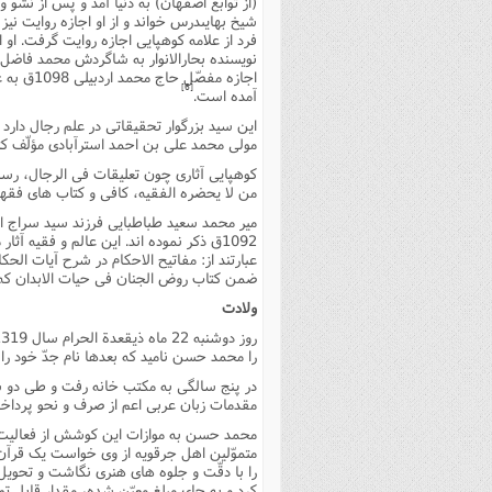
(از توابع اصفهان) به دنیا آمد و پس از نشو
شیخ بهایىدرس خواند و از او اجازه روایت نیز 
فرد از علامه کوهپایى اجازه روایت گرفت. او
اجازه مف
[6]
آمده است.
این سید بزرگوار تحقیقاتى در علم رجال دارد
مولى محمد على بن احمد استرآبادى مؤلّف ک
کوهپایى آثارى چون تعلیقات فى الرجال، رسال
من لا یحضره الفقیه، کافى و کتاب هاى فقه
1092ق ذکر نموده اند. این عالم و فقیه آ
عبارتند از: مفاتیح الاحکام در شرح آیات الحکا
ضمن کتاب روض الجنان فى حیات الابدان که 
ولادت
را محمد حسن نامید که بعدها نام جدّ خود ر
در پنج سالگى به مکتب خانه رفت و طى دو س
مقدمات زبان عربى اعم از صرف و نحو پردا
محمد حسن به موازات این کوشش از فعالیت ه
متموّلین اهل جرقویه از وى خواست یک قرآن 
را با دقّت و جلوه هاى هنرى نگاشت و تحویل
کرد و به جاى مبلغ معیّن شده، مقدار قابل 