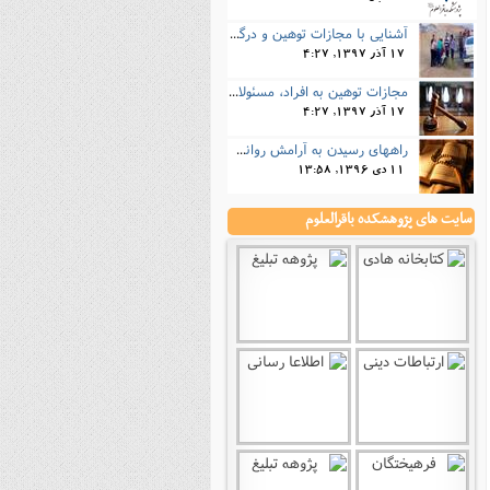
آشنایی با مجازات توهین و درگیری با مأموران پلیس
17 آذر 1397, 4:27
مجازات‌ توهین به افراد، مسئولان، کارکنان دولتی و ضابطان قضایی چیست؟
17 آذر 1397, 4:27
راههای رسیدن به آرامش روانی از نگاه قرآن
11 دی 1396, 13:58
سایت های پژوهشکده باقرالعلوم