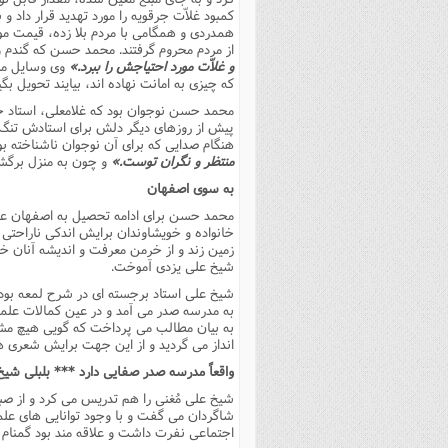
کمبود غلاّت جرقویه را مورد تهدید قرار داد و
همدردى و همگامى با مردم بلا زده، قیمت مواد 
از مردم محروم گرفتند. محمد حسن که گندم و ج
و غلاّت مورد احتیاجش را ببرد.»
وى وسایل مرد
که چیزى به امانت نهاده اند، بیایند تحویل بگ
محمد حسن نوجوان بود که غلامعلى، استاد خ
پیش از روزهاى دیگر دلش براى استادش تنگ گ
هنگام صدایى که براى آن نوجوان ناشناخته ب
منتظر و نگران توست.»
و چون به منزل برگش
به سوى اصفهان
محمد حسن براى ادامه تحصیل به اصفهان عزیم
خانواده و خویشاوندان برایش اندکى ناراحتى ب
زمین زند و از خرمن معرفت و اندیشه آنان 
شیخ على یزدى آموخت.
شیخ على استاد برجسته اى در شرح لمعه بود 
به مدرسه صدر مى آمد و در عین کمالات علمى
به بیان مطالب مى پرداخت که گویى هیچ مش
انداز مى گردید و از این جهت برایش شعرى ه
واقعاً مدرسه صدر صفایى دارد *** بلبلى شیخ 
شیخ على مُغنى را هم تدریس مى کرد و از صب
شاگردان مى گفت و با وجود توانایى هاى علم
اجتماعى نفرت داشت و علاقه مند بود گمنام ز