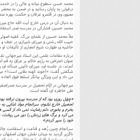
محمد حسن سطوح میانه و عالى را در خدمت 
دزفولى به پایان رسانید و در ضمن به محضر ح
معنوى وى در قلمرو عرفان و حکمت بهره مند
به دنبال آن در درس خارج آیت الله حاج می
محمد حسین فشارکى در مدرسه صدر استفاده
ملاّ محمد حسین از علماى بزرگ، فقیه اصولى، 
حبیب الله رشتى و میرزاى شیرازى در نجف و س
حاشیه ى طهارت شیخ انصارى از تألیفات او مى باشد. وى د
درباره مقامات علمى این استاد میرجهانى نق
عنوان اعتراض به رژیم حاکم بر عراق به قم آ
آمدند، در جلسه اى، میرزاى نائینى مسأله اى ر
شگفتى گفت: «آخوند کهنه ملایى است!» مرح
مى داد و این ویژگى بیانگر تسلط فوق العاد
میرجهانى در ایّام تحصیل در مدرسه صدراصف
طى خاطره اى گفته است:
«چهل روزى بود که از مدرسه بیرون نرفته بود
تحصیل خارج نشوم، سرانجام مواد غذایى به پ
بخرم و بخورم، دلم رضایت نمى داد از کسى ه
مى کرد و برگ هاى زردش را دور مى ریخت، چو
خود را سیر کردم.»
سرانجام چنین زُهد و قناعت و استقامت جالب
ناگزیر گردید به میدان نقش جهان اصفهان بر
است. بسیارى از افراد را حیواناتى مى دید ک