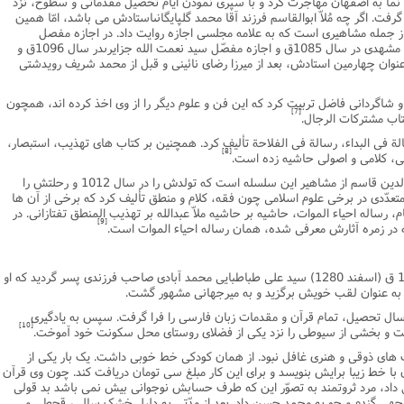
 و نما به اصفهان مهاجرت کرد و با سپرى نمودن ایام تحصیل مقدماتى و سطوح، نزد
گرفت. اگر چه مُلاّ ابوالقاسم فرزند آقا محمد گلپایگانىاستادش مى باشد، امّا همین
 از جمله مشاهیرى است که به علامه مجلسى اجازه روایت داد. در اجازه مفصل
نویسنده بحارالانوار به شاگردش محمد فاضل مشهدى در سال 1085ق و اجازه مفصّل سید نعمت الله جزایرىدر سال 1096ق و
صّل حاج محمد اردبیلى 1098ق به عنوان چهارمین استادش، بعد از میرزا رضاى نائینى و قبل از محمد شریف رویدشتى
 و شاگردانى فاضل تربیت کرد که این فن و علوم دیگر را از وى اخذ کرده اند، همچون
[7]
تاب مشترکات الرجال.
ة فى البداء، رسالة فى الفلاحة تألیف کرد. همچنین بر کتاب هاى تهذیب، استبصار،
[8]
ى، کلامى و اصولى حاشیه زده است.
میر محمد سعید طباطبایى فرزند سید سراج الدین قاسم از مشاهیر این سلسله است که تولدش را در سال 1012 و رحلتش را
ثار متعدّدى در برخى علوم اسلامى چون فقه، کلام و منطق تألیف کرد که برخى از آن ها
م، رساله احیاء الموات، حاشیه بر حاشیه ملاّ عبدالله بر تهذیب المنطق تفتازانى. در
[9]
در زمره آثارش معرفى شده، همان رساله احیاء الموات است.
روز دوشنبه 22 ماه ذیقعدة الحرام سال 1319 ق (اسفند 1280) سید على طباطبایى محمد آبادى صاحب فرزندى پسر گردید که او
ا به عنوان لقب خویش برگزید و به میرجهانى مشهور گشت.
ال تحصیل، تمام قرآن و مقدمات زبان فارسى را فرا گرفت. سپس به یادگیرى
[10]
خت و بخشى از سیوطى را نزد یکى از فضلاى روستاى محل سکونت خود آموخت.
اى ذوقى و هنرى غافل نبود. از همان کودکى خط خوبى داشت. یک بار یکى از
با خط زیبا برایش بنویسد و براى این کار مبلغ سى تومان دریافت کند. چون وى قرآن
 داد، مرد ثروتمند به تصوّر این که طرف حسابش نوجوانى بیش نمى باشد بد قولى
توجهى گندم و جو به محمد حسن داد. بعد از مدّتى به دلیل خشک سالى، قحطى و