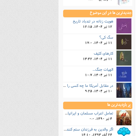
جدیدترین ها در این موضوع
هویت زنانه در تندباد تاریخ
12 تیر 1404, 12:15
سگ کی؟
11 تیر 1404, 17:0
کارهای کثیف
11 تیر 1404, 13:42
الهیات جنگ...
11 تیر 1404, 10:7
در مقابل آمریکا ما چه کسی را داریم؟!...
10 تیر 1404, 9:25
پر بازدیدترین ها
تعامل اعراب مسلمان و ایرانیان (6) نقش امام حسن(ع) و امام حسین(ع) در فتح ایران
4 تیر 1390, 0:0
اگر والدین به فرزندان ستم کنند فرزندان چطور برخورد کنند، بطوری که هم موجب ناراحتی آنها نشود و هم بتوانند آنها را امر به معروف و نهی از منکر کنند، و اگر نصیحت تأثیر نداشت چطور باید با آنها برخورد کرد؟
24 آبان 1393, 14:10