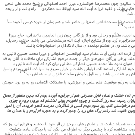
اساتیدى چون محمدرضا خوانسارى، میرزا احمد اصفهانى و شیخ محمد على فتحى
[16]
کیم عارف و فقیه فرزانه آیت الله سید ابوالقاسم دهکردى
راه یافت و از رایحه
[17]
 شد.
رزا محمدرضا مسجدشاهى اصفهانى حاضر شد و هم زمان از حوزه درسى آخوند ملاّ
[18]
 نمود.
ادیب، متکلّم و رجالى بود و از بزرگانى چون زین العابدین مازندرانى، حاج میرزا
امرّابهره بُرد. وى از مشایخ اجازه آیت الله مرعشىنجفى مى باشد. حاشیه رسایل،
[19]
ر هشتم ذیقعده ى سال 1353ق در اصفهانوفات یافت.
ل کرده اند: وقتى آیات عظام سید ابوالحسن اصفهانى و میرزا محمد حسین نائینى به
مدند، برخى بزرگان شهرهاى دیگر از جمله مرحوم فشارکى براى ملاقات با آنان به قم
ا عنوان نمود. ملاّ محمد حسین فشارکى مطالبى بیان کرد که آیت الله نائینى با
وم فشارکى استفتائات فراوانى داشت و خیلى سریع به سوالات فقهى مردم پاسخ
[20]
ه اش بر فقه مى باشد و به قول خودش مباحث فقهى در سینه اش بود.
هان به رغم موفقیت هاى علمى و آموزشى، با مشکلات اقتصادى رو به رو بود. خودش
م. نان خشک و غذاى قابل مصرفى هم از جرقویه آورده بودم که بدین منظور از محلّ
ایان رسید، سه روز گذشت و چیزى نخوردم پولى نداشتم که بیرون بروم و چیزى
م درخواستى کنم. روز سوم دیدم کسى از شاگردان مدرسه کاهو خریده، آن را تمیز
ن خلوت شد رفتم برگ هاى زرد را جمع کردم و به حجره ام بُردم و با همان ها
 به همراه عبادت ها و نیایش هاى میرجهانى اثر خود را بخشید و فرداى آن روز که
ود، مشاهده کرد با چشمى دیگر به اطراف مى نگرد که با دیدگان عادى متفاوت
ه با هم معامله مى کردند، متوجه شد این ها اهل بازارند، وحشت زده به اطراف دقیق