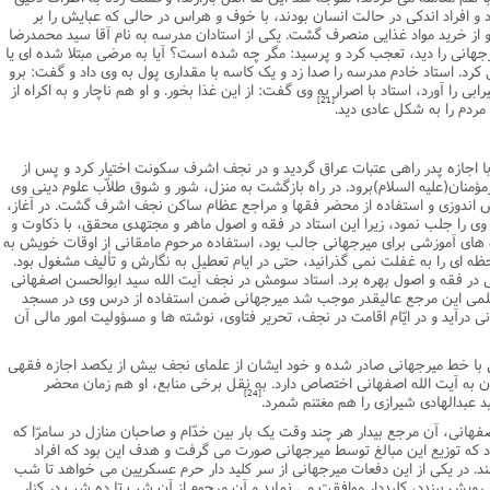
و افراد اندکى در حالت انسان بودند، با خوف و هراس در حالى که عبایش را بر
 خرید مواد غذایى منصرف گشت. یکى از استادان مدرسه به نام آقا سید محمدرضا
نى را دید، تعجب کرد و پرسید: مگر چه شده است؟ آیا به مرضى مبتلا شده اى یا
 کرد. استاد خادم مدرسه را صدا زد و یک کاسه با مقدارى پول به وى داد و گفت: برو
رابى را آورد، استاد با اصرار به وى گفت: از این غذا بخور. و او هم ناچار و به اکراه از
[21]
ردم را به شکل عادى دید.
نى در سال 1364ق مطابق 1305ش با اجازه پدر راهى عتبات عراق گردید و در نجف اشرف سکونت اختیار کرد و پس از
منان(علیه السلام)برود. در راه بازگشت به منزل، شور و شوق طلاّب علوم دینى وى
انش اندوزى و استفاده از محضر فقها و مراجع عظام ساکن نجف اشرف گشت. در آغاز،
ى را جلب نمود، زیرا این استاد در فقه و اصول ماهر و مجتهدى محقق، با ذکاوت و
 هاى آموزشى براى میرجهانى جالب بود، استفاده مرحوم مامقانى از اوقات خویش به
 اى را به غفلت نمى گذرانید، حتى در ایام تعطیل به نگارش و تألیف مشغول بود.
قى در فقه و اصول بهره برد. استاد سومش در نجف آیت الله سید ابوالحسن اصفهانى
 علمى این مرجع عالیقدر موجب شد میرجهانى ضمن استفاده از درس وى در مسجد
رآید و در ایّام اقامت در نجف، تحریر فتاوى، نوشته ها و مسؤولیت امور مالى آن
ى با خط میرجهانى صادر شده و خود ایشان از علماى نجف بیش از یکصد اجازه فقهى
ن به آیت الله اصفهانى اختصاص دارد. به نقل برخى منابع، او هم زمان محضر
[24]
دالهادى شیرازى را هم مغتنم شمرد.
هانى، آن مرجع بیدار هر چند وقت یک بار بین خدّام و صاحبان منازل در سامرّا که
 که توزیع این مبالغ توسط میرجهانى صورت مى گرفت و هدف این بود که افراد
ر کنند. در یکى از این دفعات میرجهانى از سر کلید دار حرم عسکریین مى خواهد تا شب
بر رویش ببندد، کلیددار موافقت مى نماید و آن مرحوم از آن شب تا ده شب در کنار