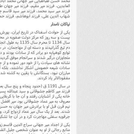
محمد حسن طباطبایى میر جهانى محمد آبادى ج
العابدین، فرزند میر مقیم، فرزند میر جهان ط
فرزند میر سید محمد، فرزند میر سید قاسم ج
شهاب الدین على، فرزند ابوهاشم، فرزند حم
نیاکان نامدار
یکى از حوادث اسفناک در تاریخ ایران، یورش
بیست و سه روز که مرکز دولت صفویه در محاص
سال 1134 تا محر
توابع کوهپایه دو برادر که از سادات بودند و
متجاوزان درگیر شدند و سرانجام موفق گردیدند
نشانه هاى سیادت را از خود دور نموده و از ج
سادات شیعه خصومتى آشکار نداشتند، بلکه آنا
مبارزان نبود، بستگانش با یقین به کشته شدن 
مفقودالاثر یاد کردند.
در سال 1191 ق (حدود پنجاه و پنج
فرزند میر کاظم جشوقانى و سید عبدالله پس
خانه یکى از آشنایان رفتند و آن جا با کربلای
معروف به میر عماد جشوقانى بود. میر افضل که
نیم قرن قبل او با برادرش میر جهان به حسن
شدند. بعد از یک سال میر عماد ازدواج کرد، 
جرقویه سفلى مهاجرت کرد و در آن جا تشکیل 
یکى از اجداد میر جهانى سراج الدین قاسم زو
منابع رجالى از او به عنوان شخصى جلیل القد