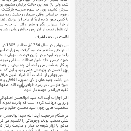
شد، ولى باز هم این حالت برایش مشهود بود 
سرش کشیده بود، به سوى مدرسه بازگشت و از
رضوى خراسانى وقتى سیماى وحشت زده میرجها
با کسى دعوا کرده اى؟ او ماجرا را برایش نقل
از بازار سیرابى بگیر و بیاور. وقتى آن خادم سی
آن تناول نمود، از آن پس حالش عادى شد و م
اقامت در نجف اشرف
میرجها
استراحتى مختصر تصمیم گرفت به زیارت امیرمؤ
را به وجد آورد و در اوّلین فرصت، مهیاى د
حوزه درسى حاج شیخ عبدالله مامقانى توجه و
پر کار به شمار مى رفت. آن چه بیش از جنبه
نحو احسن در پژوهش علمى بود و این که لحظه
[22]
میرجهانى از افاضات آقا ضیاء الدین عرا
مى باشد. جنبه هاى والاى معنوى، اخلاقى و
شیخ طوسى، در زمره خواص آیت الله اصفهانى د
[23]
فقیه فرزانه را عهده دار شود.
اکثر اجازات آیت الله سید ابوالحسن اصفهان
و روایى دریافت کرده است که پانزده نمونه آ
شخصیت هایى چون سید محسن حکیم و سید عب
در هنگام مرجعیت آیت الله سید ابوالحسن اصف
سُنّى مذهب بودند وجوهاتى را تقسیم مى کرد
مذکور با زوّار شیعه به مدارا و ملایمت رفتا
هایى او را در حرم تنها گذارد و درب حرم را 