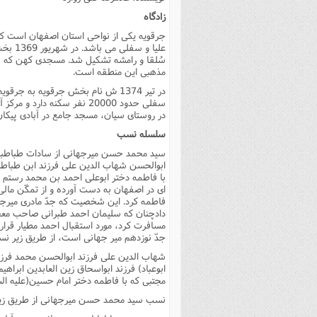
فصل 
زادگاه
جرقویه یکى از نواحى استان اصفهان است ک
علوم
علیا و
سُلقا و رامشه تشکیل شد. مسجدى کهن که به دو
خ
مذهبى این منطقه است.
در تیر 1374 ش نام بخش جرقویه ب
در روستاى سیان، مسجد جامع در آبادى پیکان
سلسله نسب
سید محمد حسن میرجهانى از سادات طباطبای
ابوالحسن شهاب الدین على فرزند ابن طباطب
با فاطمه دختر ابوعلى احمد بن محمد رستم م
اى در اصفهان به دست آورده و از تمکّن مالى
فاطمه کرد. این شخصیت که جدّ مادرى میرجه
مسافرت کرد، مورد استقبال احمد مطیار قرار
جدّ نوزدهم میر جهانى است، از طریق زیر ن
شهاب الدین على فرزند ابوالحسن محمد فرزند 
ابوعباد) فرزند ابواسحاق زین العابدین ابراه
مجتبى که با فاطمه دختر امام حسین(علیه الس
نسب سید محمد حسن میرجهانى از طریق زیر