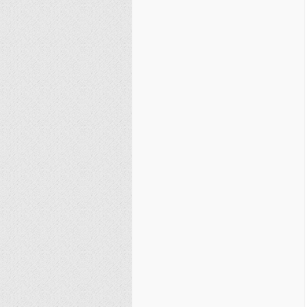
نصیریه (شیعی)
سایر فرق شیعی