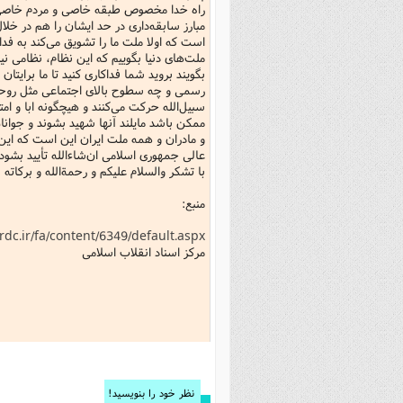
راه خدا مخصوص طبقه خاصی و مردم خاصی ن
مبارز سابقه‌داری در حد ایشان را هم در خلال
است که اولا ملت ما را تشویق می‌کند به فداکا
ملت‌های دنیا بگوییم که این نظام، نظامی ن
بگویند بروید شما فداکاری کنید تا ما برایت
رسمی و چه سطوح بالای اجتماعی مثل روحان
سبیل‌الله حرکت می‌کنند و هیچگونه ابا و امتن
ممکن باشد مایلند آنها شهید بشوند و جوانان 
و مادران و همه ملت ایران این است که این ی
عالی جمهوری اسلامی ان‌شاءالله تأیید بشود.
با تشکر والسلام‌ علیکم و رحمةالله و برکاته
منبع:
rdc.ir/fa/content/6349/default.aspx
مرکز اسناد انقلاب اسلامی
نظر خود را بنویسید!