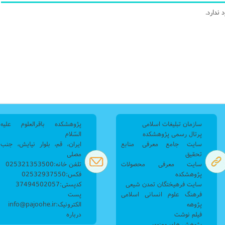
ندارد.
سازمان تبلیغات اسلامی
پژوهشکده باقرالعلوم علیه
پرتال رسمی پژوهشکده
السّلام
سایت جامع معرفی منابع
ایران، قم، بلوار نیایش، جنب
تحقیق
مصلی
سایت معرفی محصولات
تلفن خانه:025321353500
پژوهشکده
فکس:02532937550
سایت فرهیختگان تمدن شیعی
کدپستی:37494502057
فرهنگ علوم انسانی اسلامی
پست
پژوهه
الکترونیک:info@pajoohe.ir
فیلم نوشت
درباره
پژوهش های معنوی