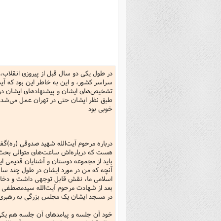
بانک پژوهشگران وفرهیختگان
مهدویت
زندگی نامه فرهیختگان
مد
دی
مقام
کارب
ذکر 
اخبار
فرهنگی
معرفی پژوهشگران
آداب و احکام اصناف
ا
ویژگ
مقال
ذکر 
معرفی سایت ها
عمومی
حوزه و دانشگاه
پایگاه های علمی
فرق 
راه 
تعاو
مهار
ذکر 
اطلاعیه
فقه
اعتقادی
پایگاه های مذهبی
ا
توبه
روش 
ذکر 
در طول یکی دو سال قبل از پیروزی انقلاب، 
اخلاق
سیاسی
پایگاههای عقائد
عل
اهتم
ذکر 
سراسر کشور، و این به خاطر این بود که آی
اجتماعی
پایگاههای فرهنگی
عل
مجموعه پرسش ها و پاسخ ها
ذکر 
تشخیص‌های ایشان و پیشنهادهای ایشان در ا
طبق نظر ایشان حتی در تهران عمل می‌شد. و 
جامعه
پایگاههای جامع موضوعات
ف
ذکر 
خوبی بود
اخبار عمومی
پایگاههای اندیشمندان اسلام
ک
ذکر
بسم‌الله‌الرحمن
خبرگزاری ها
پایگاه های پاسخ گویی به سوا
فق
درباره‌ مرحوم آیت‌الله شهید صدوقی (ره)گ
هست که درباره‌اش ساعت‌های متوالی بحث 
پایگاه های پاسخ گویی به احک
باید از مجموعه دوستان و آشنایان قدیمی ایش
پایگاه های تاریخی
منت
آنچه که من در مورد ایشان در طول چند سال 
اسلامی ما، نقش قابل توجهی داشت و دخالت 
پایگاه های آموزشی
ا
بعد از شهادت مرحوم آیت‌الله سیدمصطفی خمی
در مسجد ایشان یک مجلس بزرگی به رهبری
فصل 
خود آن جلسه و پیامدهای آن جلسه هم یکی د
فصلن