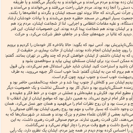
زده بودند.و مردم می‌آمدند و می‌خواندند و به یکدیگر می‌گفتند و یا طریقه
ستی را آنجا زده بودند. مردم خیلی راحت می‌رفتند و می‌خواندند و می‌آمدند و
أت نمی‌کردند که حالا بروند توی مسجد ایشان و بگردند و اعلامیه‌ها را بکنند،
 جمعیت بسیار انبوهی در مسجد حظیره جمع می‌شدند و با بیانات خودشان ارشاد
 دستگاه، و علیه مقامات انتظامی و اجرایی، لذا از شجاعت ایشان، مردم یزد هم
 و بر ایشان بودند هم شجاعت پیدا کرده بودند. این خصوصیات ایشان، این قدر
 دیدید که غالبا در جبهه‌های جنگ و در جاهای خطر شرکت می‌کرد، و حرکت
اپذیریش بود. آدمی نبود که بگوید: حالا بالاخره کار خودمان را کردیم و برویم
ا روی چشم ایشان انجام داده بودند، ایشان از حالت بیماری در حقیقت از
ای که به ایشان داشتم، از ایشان خواهش کردم که چند وقتی در تهران بمانند. گفتم:
که ممکن است یزد برای ایشان مسئله‌ای پیش بیاید و سوءقصدی بشود و
 باشید و استراحت کنید. ایشان شاید خیلی استدلال هم نمی‌کردند، ولی قبول
بهه هم بروم که من به ایشان گفتم: شما خوب است اگر جبهه می‌روید، به طرف
 اردیبهشت خوب است و جنوب نروید چون گرم است.
 دیدیم ایشان سر و کله‌اش از جنوب پیدا شد و در حمله بیت‌المقدس حاضر بود و
رزمنده خستگی‌ناپذیری بود و دنبال کار بود و خستگی نداشت و یک خصوصیت دیگر
م و مطیع امام بود. فکرش و عقیده‌اش و عملش در جهت و در خط فکر و عقیده و
أی و فکر امام ترجیح نمی‌داد. به همین دلیل بود که مواضع ایشان از اول انقلاب تا
و درست بود و آن روح نظرات امام را می‌فهمید و همان جور عمل می‌کرد، همان
شان وجود داشت که بسیار جالب و مهم بود روح رهبری ایشان بود.آقای صدوقی را
می‌دانید بعضی از آقایان علماء محترم و بزرگ بودند و هستند در شهرستان‌ها که به
یت می‌دهند، لکن قدرت رهبری ندارند. مرحوم صدوقی قدرت رهبری داشت، به این
دم پاسخ داشت و هیچ وقت مردم را دچار ابهام نمی‌کرد و نمی‌گذاشت.
 را احساس کرده بودم دیدم در همه چیز مردم، ایشان یک نظری دارد، یک رأیی