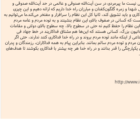
یست ما پیرمردی در سن آیت‌الله صدوقی و عالمی در حد آیت‌الله صدوقی و
 شهدا و زمره گلگون‌کفنان و مبارزان راه خدا داریم که ارائه دهیم و این چیزی
ری و باید تشویق کند، ثانیا کل این نظام را سرافزار و مفتخر می‌کند.ما می‌توانیم به
یست که کسانی در صفوف بالای این نظام بنشینند و به توده مردم و عامه مردم
ان این نظام را حفظ کنیم نه حتی در سطوح بالا، چه سطوح بالای دولتی و مقامات
یون بزرگ، کسانی هستند که این‌ها هم مشتاق فداکاریند در خط جهاد فی
اعی از اینکه مانند توده مردم بروند و در راه خدا فداکاری کنند ندارند، حتی اگر
مردم و توده مردم سالم بمانند. بنابراین پیام به همه فداکاران، رزمندگان و پدران
کپارچگی را قدر بدانند و در راه خدا هر چه بیشتر با فداکاری بکوشند تا هدف‌های
http://www.i