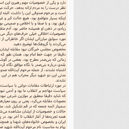
دارد و یکی از خصوصیات مهم رهبری این است ک
نظر درست را به مردم ارائه بدهد، حرکت مردم
است و مرحوم صدوقی این را داشت. البته از
اینکه بسیار متواضع بود، هیچ حالت کبر و غرو
رفیق بود، و با صفا و با اخلاص و صمیمی 
زیادی در ذهن او همیشه حاضر بود. آدم متقی
خصوصیات اخلاقی خیلی حرف‌های دیگر می‌شو
مورد سوابق مبارزاتی ایشان اگر خاطراتی از ا
می‌کردند یا گروهک‌ها توضیح دهید.
مخصوص مجلس خبرگان نبود مقابله ایشان با 
دقیقا در جهت خط امام بود، همان طور که گ
زمانی که بنی‌صدر مطرح بود، بعضی در گوشه و
بلندی درباره بنی‌صدر با نگاه موافق نگاه ک
اشتباه نشدند، از جمله مرحوم آیت‌الله صدوق
مدنی این دو شهید دیگر محراب هم در این ج
نشدند.
در مورد ارتباطات مقامات دولتی با سیاست
سیاست مهاجم بر انقلاب ما بود و آدمی نب
که شاید دقیقا منطبق بر موازین شرعی نبوده
مصوبات مقابله می‌کرد، یعنی بر روی معیارها
سمینار ائمه جمعه که در قم تشکیل شد، م
حالات و خصوصیات از ایشان مشاهده می‌شد.
همه تجربه‌ها از آغاز انقلاب تا آخر بود. 
ایران و بخصوص خانواده‌های شهدا و همچنین 
پیام به مناسبت نام مرحوم آیت‌الله شهید ص