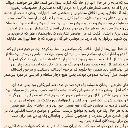
ه مردم را در حال ابهام و خلأ نگه ندارد، سؤال می‌کنند، نظر می‌خواهند، بتواند
 را ادامه بدهد. شعارهای لازم را به مردم ارائه بدهد.این از خصوصیات رهبری
 لحاظ اخلاقی، یعنی اخلاق معاشرتی و شخصی هم، امتیازات زیادی داشت. از جمله
ر و بی‌اعتنایی به زیردستان، به کوچکان و به هم قطاران در او نبود خاکسار بود،
بود، متواضع بود، خوش‌محضر و خوش مجلس بود. بسیار خوش حافظه بود، معلومات
 و خداترسی بود. به هر حال مرحوم صدوقی انسان شایسته‌ای بود..، و از لحاظ
د درباره ایشان گفت که من مختصر اشاره‌ای کرده‌ام.همان طور که فرمودید در
ین شهید بزرگوار به یاد دارید در مجلس خبرگان و غیره که با خط لیبرال‌ها مقابله
خط لیبرال‌ها از اول انقلاب یک مواضعی را انتخاب کرده بود. مرحوم صدوقی که
فتم و اشاره کردم، مواضع سیاسی ایشان بسیار مواضع سیاسی درستی بود.مثلا از
 کنار از افراد خوب و مؤمن بودند که دچار اشتباه شدند و برای مدت کوتاه و یا
ردند.چند نفر از ائمه جمعه معروف و بزرگ بودند که حتی یک لحظه هم دچار این
ی بود. البته باید همین جا بگویم که مرحوم آیت‌الله دستغیب و مرحوم آیت‌الله
هت، مثل آیت‌الله صدوقی بودند، یعنی هیچ دچار سلطه و لغزشی در مورد بنی‌صدر
‌های خارجی، ایشان همیشه یک فرد صد در صد، ضد آمریکایی بود یعنی ضد آن
ود که اهل نرمش باشد در مصوباتی که همیشه داشتیم خوب، بعضی از مصوبات بود،
 یا از روی علت و یا از روی احساس ضرورت.مرحوم آیت‌الله صدوقی با این گونه
 و ضوابط شرعی یک اصرار و پافشاری فوق‌العاده‌ای داشت که نمونه این را ما در
شاهده کردیم در مجلس خبرگان هم همین جور بود و در جاهای دیگر هم همین
به هر حال یک فرد پابند به مواضع درست اسلامی و مواضع درست انقلابی ما، در
در پایان ضمن عرض معذرت و همچنین تشکر از جنابعالی یک پیامی هم برای ملت
برای رزمندگان اسلام بفرمایید.
دوقی جز این نخواهد بود که ملت ایران توجه کنند و بدانند که شهادت و فداکاری در