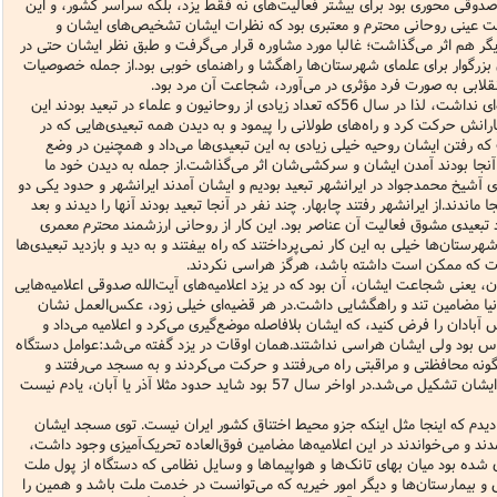
 صدوقی محوری بود برای بیشتر فعالیت‌های نه فقط یزد، بلکه سراسر کشور، و این
نامه سبک زندگی
پيش شماره 2 فصلنامه مطالعات معنوی
شماره اول فصل نامه تربیت تبلیغی
ت‌ عینی روحانی محترم و معتبری بود که نظرات ایشان تشخیص‌های ایشان و
گر هم اثر می‌گذاشت؛ غالبا مورد مشاوره قرار می‌گرفت و طبق نظر ایشان حتی در
 تربیتی
آئین دوست یابی
شماره دوم فصل نامه تربیت تبلیغی
شماره اول فصل نامه مطالعات معنوی
ن بزرگوار برای علمای شهرستان‌ها راهگشا و راهنمای خوبی بود.از جمله خصوصیات
نقلابی به صورت فرد مؤثری در می‌آورد، شجاعت آن مرد بود.
انواده
شماره دوم فصل نامه مطالعات معنوی
شماره سوم و چهارم فصل نامه تربیت تبلیغی
از دستگاه جباری که آن روز حاکم بود واهمه‌ای نداشت، لذا در سال 56که تعداد زیادی از روحانیون و علماء در تبعید بودند این
 یارانش حرکت کرد و راه‌های طولانی را پیمود و به دیدن همه تبعیدی‌هایی که در
شماره سوم فصل نامه مطالعات معنوی
شماره پنج و شش فصل نامه تربیت تبلیغی
رفتن ایشان روحیه خیلی زیادی به این تبعیدی‌ها می‌داد و همچنین در وضع
آنجا بودند آمدن ایشان و سرکشی‌شان اثر می‌گذاشت.از جمله به دیدن خود ما
شماره چهارم و پنجم فصل نامه مطالعات معنوی
 آشیخ محمدجواد در ایرانشهر تبعید بودیم و ایشان آمدند ایرانشهر و حدود یکی دو
شماره ششم فصل نامه مطالعات معنوی
ندند.از ایرانشهر رفتند چابهار. چند نفر در آنجا تبعید بودند آنها را دیدند و بعد
اد تبعیدی مشوق فعالیت آن عناصر بود. این کار از روحانی ارزشمند محترم معمری
شماره هشتم و نهم فصل‌نامه مطالعات معنوی
هرستان‌ها خیلی به این کار نمی‌پرداختند که راه بیفتند و به دید و بازدید تبعیدی‌ها
عقیبات که ممکن است داشته باشد، هرگز هراسی نکردند.
شماره دهم فصل‌نامه مطالعات معنوی
یعنی شجاعت ایشان، آن بود که در یزد اعلامیه‌های آیت‌الله صدوقی اعلامیه‌هایی
انیا مضامین تند و راهگشایی داشت.در هر قضیه‌ای خیلی زود، عکس‌العمل نشان
آبادان را فرض کنید، که ایشان بلافاصله موضع‌گیری می‌کرد و اعلامیه می‌داد و
س بود ولی ایشان هراسی نداشتند.همان اوقات در یزد گفته می‌شد:عوامل دستگاه
نه محافظتی و مراقبتی راه می‌رفتند و حرکت می‌کردند و به مسجد می‌رفتند و
می‌آمدند و اجتماعات بسیار بزرگ در مسجد ایشان تشکیل می‌شد.در اواخر سال 57 بود شاید حدود مثلا آذر یا آبان، یادم نیست
دیدم که اینجا مثل اینکه جزو محیط اختناق کشور ایران نیست. توی مسجد ایشان
مدند و می‌خواندند در این اعلامیه‌ها مضامین فوق‌العاده تحریک‌آمیزی وجود داشت،
ای شده بود میان بهای تانک‌ها و هواپیماها و وسایل نظامی که دستگاه از پول ملت
 و بیمارستان‌ها و دیگر امور خیریه که می‌توانست در خدمت ملت باشد و همین را