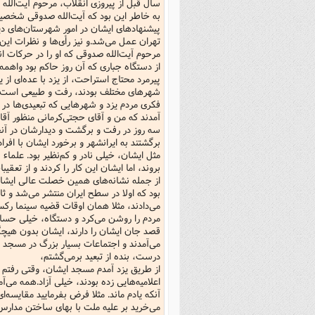
سال قبل از پیروزی انقلاب، مرحوم آیت‌الله
فصل 
به خاطر این بود که آیت‌الله صدوقی شخصی
پیشنهادهای ایشان در امور شهرستان‌های دی
علوم
تهران عمل می‌شد.و نیز رأی‌ها و نظرات ای
مرحوم آیت‌الله صدوقی که او را در حرکات ا
خ
پیرمرد محتاج استراحت، از یزد با عده‌ای از
شهرهای مختلف بودند، رفت و طبیعی است که 
فکری مردم یزد و شهرهایی که تبعیدی‌ها در 
آمدند که من و آقای حجتی‌کرمانی منظور آقای
سه روز در رفت و برگشت و دیدارشان در آنجا ما
برگشتند به ایرانشهر و برخورد ایشان با افر
مثل ایشان، خیلی نادر و کم‌نظیر بود. علماء ش
بروند، اما ایشان این کار را کردند و از ت
از جمله نشانه‌های همین خصلت عالی ایشان، 
بود که اولا در سطح ایران منتشر می‌شد و ث
می‌دادند، مثلا همان اوقات قضیه سینما رکس 
مردم را روشن می‌کرد و دستگاه، خیلی حسا
قصد جان ایشان را دارند، ایشان بدون هیچگو
درست، بنده از تبعید برمی‌گشتم،
از طریق یزد آمدم مسجد ایشان، وقتی رفتم 
اعلامیه‌هایی زده بودند، خیلی آزاد.همه می‌آ
آنکه یادم ماند. مثلا فرض بفرمایید مقایسه‌
می‌خرید بر علیه ملت با بهای ساختن مدارس