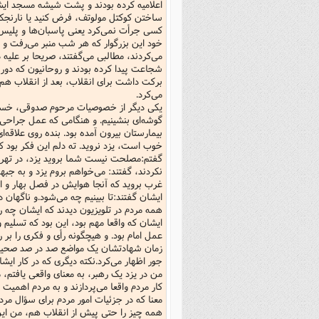
اعلامیه کرده بودند و پشت شیشه مسجد ایشان 
ساختن کوکتل مولوتف، فرض کنید یا نارنجک د
کسی جرأت نمی‌کرد یعنی پاسبان‌ها و پلیس جر
خود این بزرگوار که هر شب منبر می‌رفت و
می‌کردند، مطالبی می‌گفتند، صریحا بر علیه
شجاعت پیدا کرده بودند و روحانیون که دور
برکت داشت برای انقلاب، بعد از انقلاب هم
می‌کرد.
یکی دیگر از خصوصیات مرحوم صدوقی، خستگی‌ن
گوشه‌ای بنشینیم. و هنگامی که عمل جراحی ر
بیمارستان بیرون آمده بود. بنده روی علاقه‌
خوب است، یزد نروید. ته دلم این فکر بود 
گفتم:مصلحت نیست شما بروید یزد، در تهران
نکردند، گفتند: می‌خواهم بروم یزد و به ج
غرب بروید که آنجا هوایش در فصل بهار و
ایشان گفتند:تا ببینیم چه می‌شود.و ناگهان
همه مردم در تلویزیون دیدند که ایشان چه 
ایشان که واقعا مهم بود، این بود که تسلی
عمل امام بود. و هیچگونه رأی و فکری را بر ر
زمان شهادتشان یک مواضع صد در صد صحیح 
جور اظهار می‌کرد.نکته دیگری که در کار ای
من در یزد یک رهبر، به معنای واقعی یافتم، 
کار مردم واقعا می‌پردازند و به مردم اهم
معنا که در جزئیات امور مردم برای سؤال مر
همه چیز را حتی پیش از انقلاب هم، من این