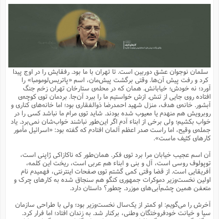
م
ق
ت
تقویم عبادی
ن
ق
م
ک
م
م
ن
ت
ق
ا
ت
ن
ق
چند رسانه ای
ت
ش
ع
و
ق
ا
م
س
ا
ا
چ
ق
ت
احادیث
ن
ق
ا
ا
و
ج
ا
پ
ر
ف
ش
ق
م
ب
ا
م
ا
ت
ا
ن
سلمان نوجوان عشق دوربین است. تا تهران با ما بود. رفقایش را در اوج پیدا
ق
و
فرهنگ علوم انسانی و اسلامی
ا
ن
ا
ع
ن
و
کرد و رفت پیش آن‌ها. وقتی برگشت پیش‌مان، اسم «پاتریس‌لومومبا» را
ف
ا
ا
م
س
ق
آ
ا
س
آورد؛ نه خودش؛ خیابانش. همان که در محله‌ی ستارخان تهران زخم جنگ
ت
ف
و
ش
پ
ق
ا
ا
ا
س
ت
ویترین
افتاده روی جایی از تنش. ازش خواستیم ما را ببرد آن‌جا. بردمان توی کوچه‌ی
ع
ق
م
س
ب
و
ت
آ
ز
آ
آبشور. خانه‌ی هدف، منزل شهید احمدرضا ذوالفقاری بود؛ اما خانه‌های کناری و
ح
و
ح
ت
ا
ا
ه
س
و
روبرویش هم منهدم یا معیوب شده بودند. شاید توی مرام ما نباشد کسی را در
د
ق
آ
ت
ا
ق
یادداشت‌ها
ن
م
و
و
و
ا
خواب بکشیم؛ ولی برخی از ابناء آدم اگر این‌طور نباشند خواب‌شان نمی‌برد. یاد
ق
ف
د
ش
ن
جمله‌ی وقیح، اما راست صدر اعظم آلمان افتادم که گفته بود: «اسرائیل مأمور
ه
ف
ق
ر
ح
و
ا
ع
آ
ت
ص
کارهای کثیف ماست».
تست
ه
ه
ش
ق
آ
ف
د
س
ا
ع
م
ق
ق
خ
ر
ا
و
ش
ک
ج
ص
آن اسم عجیب خیابان مرا برد توی فکر. همان‌طور که ناکازاکی ژاپنی است،
م
ف
ق
آ
ه
ف
ش
ه
آ
ب
س
ق
ت
ق
ک
ن
توپولوف روسی است، آل و بنی و ابناء هم عربی است، ریخت این کلمه،
ه
م
ع
ق
ا
ت
و
م
ص
آفریقایی است. از قضا وقتی کمی گشتم توی صفحات اینترنتی، فهمیدم نام
ا
ت
ذ
ت
آ
م
م
ا
م
ع
ت
ا
م
اولین نخست‌وزیر دموکرات جمهوری کنگو هم سنجاق شده به کارهای چرک و
ن
ف
ا
ز
ع
ا
س
و
ق
متعفن همین چشم‌آبی‌های موزرد. چطور؟ داستان دارد.
ت
م
ت
ن
م
س
و
ا
ح
م
ر
ن
ق
م
خ
ر
ت
م
ا
ا
ف
ن
پ
ا
ر
ز
ا
آخرش را می‌گویم: او کمتر از یک‌سال نخست‌وزیر بود؛ ولی با طراحی سازمان
و
م
آ
د
م
ق
ا
ه
ص
(
ا
س
سیا و خیانت خودفروختگان وطنی، برکنار شد. به زندان افتاد؛ اما فرار کرد.
ق
ر
ا
م
ت
س
ا
ا
د
ف
ن
م
ا
ا
خ