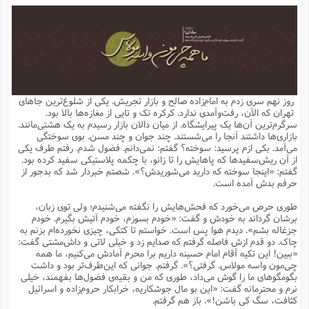
م
ق
ت
تقویم عبادی
ن
ق
م
ک
م
م
ن
ت
ق
ا
ت
ن
ق
چند رسانه ای
ت
ش
ع
و
ق
ا
م
س
ا
ا
چ
ق
ت
احادیث
ن
ق
ا
ا
و
ج
ا
پ
ر
ف
ش
ق
م
ب
ا
م
ا
ت
ا
ن
روز نهم سری زدم به امام‌زاده صالح و بازار تجریش. یکی از شلوغ‌ترین جاهای
ق
و
فرهنگ علوم انسانی و اسلامی
ا
ن
ا
ع
ن
و
تهران که الآن، رفت‌وآمدی ندارد. کرکره تک و تایی از مغازه‌ها بالا بود.
ف
ا
ا
م
س
ق
آ
ا
س
سرگرم‌ترین آن‌ها یک پیرایشگاه. از میان دالان بازار رسیدم به یک هشتی‌مانند.
ت
ف
و
ش
پ
ق
ا
ا
ا
س
ت
ویترین
بازاری‌ها داشتند آنجا را می‌شستند. چند جوان و چند مسن. بوی سوختگی
ع
ق
م
س
ب
و
ت
آ
ز
آ
می‌آمد. بکی ازم پرسید: سوخته؟ گفتم: نمی‌دانم. فضول شدم. رفتم طرف یکی
ح
و
ح
ت
ا
ا
ه
س
و
از آن ریش‌سفیدها که پاهایش را تا زانو، با چکمه پلاستیکی سفید کرده بود.
د
ق
آ
ت
ا
ق
یادداشت‌ها
ن
م
و
و
و
ا
گفتم: «اینجا سوخته که دارید می‌شوریدش؟». شصتم خبردار شد که بدجور از
ق
ف
د
ش
ن
حرفم بدش آمده است.
ه
ف
ق
ر
ح
و
ا
ع
آ
ت
ص
تست
ه
ه
ش
ق
آ
ف
د
س
ا
طوری حرص می‌خورد که فحش‌هایش را نگفته می‌شنیدم؛ ولی توی زبان،
ع
م
ق
ق
خ
ر
ا
و
ش
ک
ج
ص
برشان گرداند به خودش و گفت: «خودم بسوزم، خودم آتیش بگیرم. خودم
م
ف
ق
آ
ه
ف
ش
ه
آ
ب
س
ق
ت
ق
ک
ن
جزغاله بشم». دیدم هوا پس است. خواستم تا کتکی، چیزی نخورده‌ام بزنم به
ه
م
ع
ق
ا
ت
و
م
ص
چاک. دو قدم ازش فاصله گرفتم که صدایم زد و خیلی لاتی و داش‌مشتی گفت:
ا
ت
ذ
ت
آ
م
م
ا
م
ع
ت
ا
م
«ببین! این تکیه آقام امام حسینه داریم برا محرم آمادش می‌کنیم، ما همه
ن
ف
ا
ز
ع
ا
س
و
ق
چی‌مون واسه مولاس. گرفتی؟». گرفتم. جوانی که این‌طرف‌تر بود و داشت
ت
م
ت
ن
م
س
و
ا
ح
م
ر
ن
ق
م
بگومگوهای ما را گوش می‌داد، طوری که من و بقیه‌ی فضول‌ها بفهمند، خیلی
خ
ر
ت
م
ا
ا
ف
ن
پ
ا
ر
ز
ا
نرم و محترمانه گفت: «این بو مال جوشکاریه، خرابکار حروم‌زاده و اسرائیل
و
م
آ
د
م
ق
ا
ه
ص
(
ا
س
کثافت، سگ کی باشن!». باز هم گرفتم.
ق
ر
ا
م
ت
س
ا
ا
د
ف
ن
م
ا
ا
خ