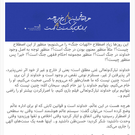
م
ق
ت
تقویم عبادی
ن
ق
م
ک
م
م
ن
ت
ق
ا
ت
ن
ق
چند رسانه ای
ت
ش
ع
و
ق
ا
م
س
ا
ا
چ
ق
ت
احادیث
ن
ق
ا
ا
و
ج
ا
پ
ر
ف
ش
ق
م
ب
ا
م
ا
ت
ا
ن
این روزها زیاد اصطلاح «الهیات جنگ» را می‌شنویم؛ منظور از این اصطلاح
ق
و
فرهنگ علوم انسانی و اسلامی
ا
ن
ا
ع
ن
و
چیست؟! مثلاً منظور معنوی بودن در جنگ است؟! منظور توجه به اصل وجود
ف
ا
ا
م
س
ق
آ
ا
س
خداوند در جنگ است؟! منظور مجموعه احکام فقهی جنگ است؟! خیر! پس
ت
ف
و
ش
پ
ق
ا
ا
ا
س
ت
ویترین
منظور چیست؟!
ع
ق
م
س
ب
و
ت
آ
ز
آ
ح
و
ح
ت
ا
ا
ه
س
و
خداوند تبارک‌وتعالی غنی مطلق است؛ یعنی از خارج و غیر از خود اثر نمی‌پذیرد،
د
ق
آ
ت
ا
ق
یادداشت‌ها
ن
م
و
و
و
ا
اثر پذیرفتن از غیر، مستلزم نوعی نقص در وجود است و خداوند از آن بری
ق
ف
د
ش
ن
است؛ چنین نیست که ما همان‌طور که می‌رویم با کسی صحبت می‌کنیم، او را
ه
ف
ق
ر
ح
و
ا
ع
آ
ت
ص
خام می‌کنیم، بتوانیم خداوند را نیز خام کنیم، سبحان الله؛ چنین نیست که
تست
ه
ه
ش
ق
آ
ف
د
س
ا
بتوانیم برای خداوند تبارک‌وتعالی فیلم بازی کنیم، با اصرارکردن بیشتر او را راضی
ع
م
ق
ق
خ
ر
ا
و
ش
ک
ج
ص
کنیم و...
م
ف
ق
آ
ه
ف
ش
ه
آ
ب
س
ق
ت
ق
ک
ن
ه
م
ع
ق
ا
ت
و
م
ص
هرچه هست در این عالَم، خداوند است و قوانین ثابتی که او برای اداره عالَم
ا
ت
ذ
ت
آ
م
م
ا
م
ع
ت
ا
م
وضع کرده است؛ می‌توان گفت: سیستم عالم هوشمند است؛ وقتی به سطحی
ن
ف
ا
ز
ع
ا
س
و
ق
از اضطرار رسیدی؛ وقتی انفاق و ایثار کردی؛ وقتی اخلاص و تقوا ورزیدی؛ وقتی
ت
م
ت
ن
م
س
و
ا
ح
م
ر
ن
ق
م
وحدت داشتید؛ شکر کردید؛ حسن‌ظن داشتید و... اینها همه یک سنت‌های الهی
خ
ر
ت
م
ا
ا
ف
ن
پ
ا
ر
ز
ا
را جاری می‌کند.
و
م
آ
د
م
ق
ا
ه
ص
(
ا
س
ق
ر
ا
م
ت
س
ا
ا
د
ف
ن
م
ا
ا
خ