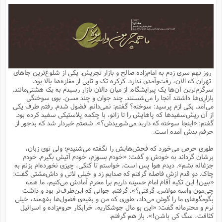
م
ق
ت
تقویم عبادی
ن
ق
م
ک
م
م
ن
ت
ق
ا
ت
ن
ق
چند رسانه ای
ت
ش
ع
و
ق
ا
م
س
ا
ا
چ
ق
ت
احادیث
ن
ق
ا
ا
و
ج
ا
پ
ر
ف
ش
ق
م
ب
ا
م
ا
ت
ا
ن
روز نهم سری زدم به امام‌زاده صالح و بازار تجریش. یکی از شلوغ‌ترین جاهای
ق
و
فرهنگ علوم انسانی و اسلامی
ا
ن
ا
ع
ن
و
تهران که الآن، رفت‌وآمدی ندارد. کرکره تک و تایی از مغازه‌ها بالا بود.
ف
ا
ا
م
س
ق
آ
ا
س
سرگرم‌ترین آن‌ها یک پیرایشگاه. از میان دالان بازار رسیدم به یک هشتی‌مانند.
ت
ف
و
ش
پ
ق
ا
ا
ا
س
ت
ویترین
بازاری‌ها داشتند آنجا را می‌شستند. چند جوان و چند مسن. بوی سوختگی
ع
ق
م
س
ب
و
ت
آ
ز
آ
می‌آمد. بکی ازم پرسید: سوخته؟ گفتم: نمی‌دانم. فضول شدم. رفتم طرف یکی
ح
و
ح
ت
ا
ا
ه
س
و
از آن ریش‌سفیدها که پاهایش را تا زانو، با چکمه پلاستیکی سفید کرده بود.
د
ق
آ
ت
ا
ق
یادداشت‌ها
ن
م
و
و
و
ا
گفتم: «اینجا سوخته که دارید می‌شوریدش؟». شصتم خبردار شد که بدجور از
ق
ف
د
ش
ن
حرفم بدش آمده است.
ه
ف
ق
ر
ح
و
ا
ع
آ
ت
ص
تست
ه
ه
ش
ق
آ
ف
د
س
ا
طوری حرص می‌خورد که فحش‌هایش را نگفته می‌شنیدم؛ ولی توی زبان،
ع
م
ق
ق
خ
ر
ا
و
ش
ک
ج
ص
برشان گرداند به خودش و گفت: «خودم بسوزم، خودم آتیش بگیرم. خودم
م
ف
ق
آ
ه
ف
ش
ه
آ
ب
س
ق
ت
ق
ک
ن
جزغاله بشم». دیدم هوا پس است. خواستم تا کتکی، چیزی نخورده‌ام بزنم به
ه
م
ع
ق
ا
ت
و
م
ص
چاک. دو قدم ازش فاصله گرفتم که صدایم زد و خیلی لاتی و داش‌مشتی گفت:
ا
ت
ذ
ت
آ
م
م
ا
م
ع
ت
ا
م
«ببین! این تکیه آقام امام حسینه داریم برا محرم آمادش می‌کنیم، ما همه
ن
ف
ا
ز
ع
ا
س
و
ق
چی‌مون واسه مولاس. گرفتی؟». گرفتم. جوانی که این‌طرف‌تر بود و داشت
ت
م
ت
ن
م
س
و
ا
ح
م
ر
ن
ق
م
بگومگوهای ما را گوش می‌داد، طوری که من و بقیه‌ی فضول‌ها بفهمند، خیلی
خ
ر
ت
م
ا
ا
ف
ن
پ
ا
ر
ز
ا
نرم و محترمانه گفت: «این بو مال جوشکاریه، خرابکار حروم‌زاده و اسرائیل
و
م
آ
د
م
ق
ا
ه
ص
(
ا
س
کثافت، سگ کی باشن!». باز هم گرفتم.
ق
ر
ا
م
ت
س
ا
ا
د
ف
ن
م
ا
ا
خ