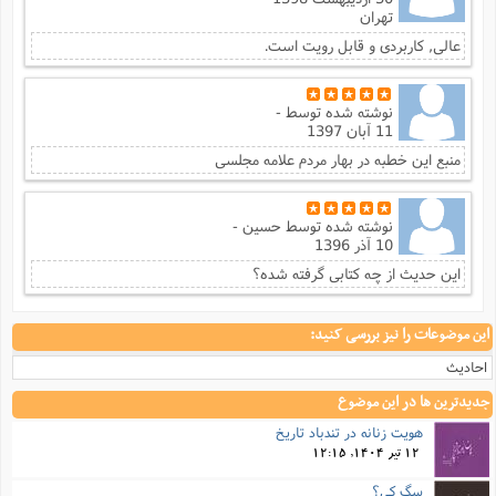
ت
ا
تهران
ا
ف
ح
ت
ت
س
ن
عالی, کاربردی و قابل رویت است.
ج
ذ
ق
ش
م
و
م
م
س
م
ج
(
ا
نوشته شده توسط
-
و
11 آبان 1397
ج
ش
ح
چ
م
ع
س
منبع این خطبه در بهار مردم علامه مجلسی
ف
خ
(
ا
ف
ن
ن
ت
م
ذ
م
نوشته شده توسط
حسین -
ت
م
10 آذر 1396
م
ک
ا
ش
(
این حدیث از چه کتابی گرفته شده؟
ه
ش
پ
ع
ا
چ
و
این موضوعات را نیز بررسی کنید:
ا
و
ع
ش
پ
(
ف
احادیث
ذ
ف
ن
م
ز
جدیدترین ها در این موضوع
ن
ت
ا
(
م
هویت زنانه در تندباد تاریخ
ت
ح
م
12 تیر 1404, 12:15
ا
ع
(
سگ کی؟
ع
ش