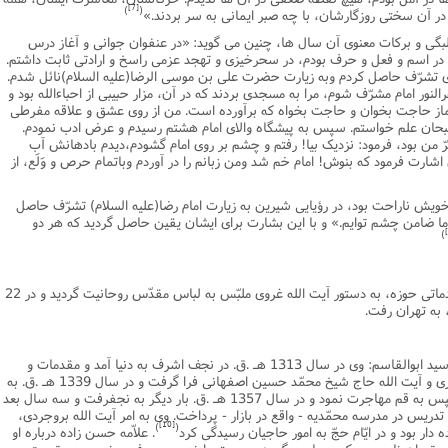
[7]
)
(
 در آن سختى روزگارشان، با چه صبر ایمانى به سر بردند.»
ى و برکات معنوى آن سال ها، چنین مى گوید: «در عنفوان جوانى و آغاز درس
در اسم و فعل و حرف بودم، در سحرخیزى و تهجد عزمى راسخ و ارادتى ثابت داشتم.
 تشرّف حاصل کردم وبه زیارت حضرت على بن موسى الرضا(علیه السلام)نائل شدم.
النور امام مشرّف شوم، مرا به مسجدى بردند که در آن، مزار حبیبى از احباءالله بود و
 نماز حاجت بخوان و حاجت بخواه که برآورده است. من از روى عشق و علاقه مفرطى
 سبحان علم خواستم. سپس به پیشگاه والاى امام هشتم رسیدم و عرض ادب نمودم.
ّ من بود، فرمود: نزدیک بیا! رفتم و چشم بر روى امام گشودم،دیدم بادهانش آب
اشارت فرمود که بنوش! امام خم شد ومن زبانم را در آوردم وباتمام حرص و وَلَع، از
خویش ناراحت بود، در رؤیایى شیرین به زیارت امام رضا(علیه السلام) تشرّف حاصل
ا ضامن چشم توایم.» و با این بشارت براى ایشان یقین حاصل گردید که هر دو
)
استاد حسن زاده در اواخر آموزش دروس مقدماتى حوزه، به دستور آیت الله غروى ملبّس به لباس مقدّس روحانیت گردید و در 22
1 ـ آیت الله حاج سید احمد لواسانى، فرزند سید ابوالقاسم: وى در سال 1313 هـ .ق. در نجف اشرف به دنیا آمد و مقدمات و
سطح را نزد آیت الله سید محمّدتقى خوانسارى و آیت الله حاج شیخ محمّد حسین اصفهانى فرا گرفت و در سال 1339 هـ .ق. به
ایران آمد. و پس از مدتى، به عراق رفت و سپس به قم مهاجرت نمود و در سال 1357 هـ .ق. بار دیگر به نجفرفت و سه سال بعد
 تدریس در مدرسه محمّدیه - واقع در بازار - پرداخت. وى به امر آیت الله بروجردى،
[10]
)
(
ار بود و در ایّام حجّ به امور حاجیان رسیدگى کرد
. علاّمه حسن زاده درباره او