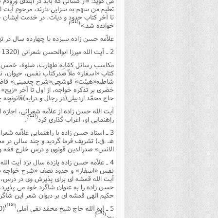
مى گوید: «از کسانى که باید در ابتداى ورودم ب
تعلیم من سهم به سزایى دارند، مرحوم آیت الل
تا آخر کتاب حدود و دیات، در خدمت ایشان 
[11]
)
(
خوانده شد.»
علاّمه حسن زاده سیزده یا چهارده سال در ت
2 ـ آیت الله میرزا ابوالحسن شعرانى (1320 - 1393 هـ .ق.)ایشان درس هاى زیر را نزد علاّمه شعرانى فرا گرفت:
مکاسب رسائل کفایه طهارت، صلوة، خمس، ز
کتاب «اسفار» ملاّ صدرکتاب نفس، حیوان، 
شاطیه«هیئت» قوشچى«شرح چغمینى» قاضى زا
خضرى بر تذکره خواجه، از اول تا آخر «زیج
حاج محمّد اردبیلى(در رجال و درایه)قانونچه
آیت الله حسن زاده از علاّمه شعرانى، اجازه
[12]
)
(
راهنمایى او، اعراب گذارى کرد
.
3 ـ استاد حسن زاده با راهنمایى علاّمه شعرانى، به حضور آیت الله حاج میرزا سید ابوالحسن رفیعى قزوینى
هـ .ق.) تشریف فرما گردید و چند سالى در م
الانس» صدرالدین قونوى و درس خارج فقه و 
نفس «اسفار» و حدود نصف «شرح خواجه بر اش
آیت الله قمشه اى براى پذیرش وى در درس، ا
حسن زاده را به عنوان شاگرد خود مى پذیرد. 
حکیم الهى قمشه اى بر دیوان شعر این شاگر
[15]
)
(
5 ـ آیة آلله حاج شیخ محمّد تقى آملى
[16]
)
(
بود
.