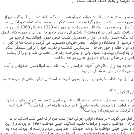
ه وقت مدرسه و بحث کشف کشاف است
,,,
ه مدرسه علوم دینى اجازه خواست و او هم بى درنگ، با شادمانى وافر و گریه اى از
وص تصمیمى که در پیش گرفته بود، نصیحت کرد و به صبر و استقامت و اِتکال به
خداى متعال و کوشش و مجاهدت در تحصیل، کمال توصیه نمود. آیت الله حسن زاده در مهر ماه 1323 / شوّال 1363 هـ .ق. به
 یافت. شهر آمل در آن وقت از دانشورانى نامدار برخوردار بود که از نمونه هاى فضل
ى که علاّمه حسن زاده در آمل از محضرش کسب فیض نمود، ابوالقاسم فرسیو مى
اسم فرسیو، از محققان و مؤلّفان عصر خویش محسوب مى گردید و مدت ها در تهران،
د. او با ظلم و جور رضاخان سرسازش نداشت و نفرت خود را از این ستمگر اعلام
ا به ایشان پیشنهاد نمود، ولى او نپذیرفت. رضاخان عصبانى شد و او را از سِمَت
 علمى و فرهنگى او را با دشوارى هایى مواجه ساخت.
 مجتهد بود و از شاگردان آخوند خراسانى، آیت الله سید ابوالحسن اصفهانى و آیت
 حسن زاده در آمل به شمار مى رود.
ى آمل بود، آداب خوش نویسى را به وى آموخت. استادان دیگر ایشان در حوزه علمیّه
[4]
)
(
ئى لتیکوهى
.
رح الفیه، سیوطى، حاشیه ملاعبدالله، شرح جامى، شمسیه، شرح نظام، مطول،
[5]
)
(
 و قوانین (تا مبحث عام و خاص) را در حوزه علمیّه آمل فرا بگیرد
. آیت الله
[6]
)
(
را گرفت، به تدریس آن پرداخت
.
ر آمل مى گوید: «در همان اوایل جوانى نماز شب من ترک نمى شد. اساتید به ما
ردارتان مواظب باشید و مراعات بکنید. اساتید، خیلى مواظب اخلاق ما بودند و از این
م و عمل خیلى مواظب ما بودند. خودشان هم بسیار مردم وارسته اى بودند. بنده به
ا در آمل بودم، هیچ نقطه ضعفى در آن ها ندیدم. حرکاتشان، معاشرت ایشان، همه