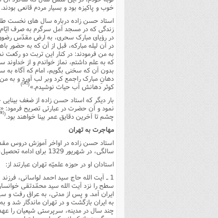
خوب و پاکیزه بود و بسیار مردم قانعى بودند.
استاد حسن زاده درباره سال هاى نخست طلبگ
زندگى که در مسجد آمل سرگرم به صرف ایّام 
در رؤیاى مبارک سحرى، به ارض مقدّس رضوى
در آن لیله مبارکه، قبل از آن که به حضور باهر
به من فرمودند: در کنار این تربت دو رکعت
که به علم داشتم، نماز خواندم و از خداوند
بدون آن که سخنى بگویم، امام که آگاه به سر
دهانِ مبارک راجمع کرد وبر لب آورد و به من 
[8]
)
(
کوثر دهانش آب حیات نوشیدم.»
بار دیگر که استاد حسن زاده از ضغف بینایى 
نمود و آن حضرت در عبارتى تصریح فرمود: «م
[9]
(
چشم تا آخرین دقایق عمر بینا خواهند بود.
مهاجرت به تهران
سالگى، در شهریور 1329 براى ادامه تحصیل، به تهران رفت.
استادان او در حوزه علمیّه تهران عبارتند از:
به ایران بازگشت و در تهران ماندگار شد و به
چند سال در مدینه، سرپرستى شیعیان را عهده د