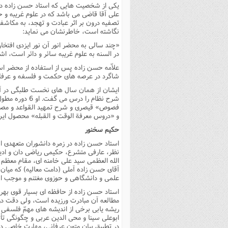
یکى از شخصیت هایى که استاد حسن زاده در ق
على آقا قاضى مى باشد که در علوم غریبه 
تصفیه درون بر اثر عبادت و تهجد، به مکاش
نگاشته است، خاطرنشان مى نماید:
«چند سالى به محضر انور آن نور ایزدى افتخار
در السنه به علوم غریبه سائر و دائر است، ا
علاّمه حسن زاده پس از استفاده از محضر اس
شاگرد در عرصه هاى حکمت و فلسفه و عرفا
ایشان از همان سال هاى نخست طلبگى در آم
شرح نظام را د
و «دروس معرفة الوقت و القبله» محصول ای
حکیم سخنور
استاد حسن زاده در زمره دانشوران متعهد
نظر، عارفى متشرع، حکیمى ریاضى دان و اد
الله العظمى سید على خامنه اى، مقام معظم
آقاى حسن زاده آملى (دامت معالیه) که میا
علمى و دانشگاهى و حوزوى مغتنم و موجب ا
استاد حسن زاده از حافظه اى بسیار قوى بهره
مطالعه آن مبادرت ورزیده است، ولى دقت در ن
ریشه یابى برخى از اندیشه هاى مهمّ فلسفى 
ابوعلى سینا و محى الدین عربى و چگونگى تأث
در تطبیق بیان متون عرفانى، مهارت خاصى دار