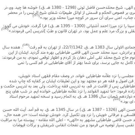
6 ـ استاد حسن زاده در تهران از خرمن حکیم الهى، شیخ محمّدحسن فاضل تونى (1298 - 1380 هـ .ق.) خوشه ها چید. وى در
رى بر فصوص الحکم و قسمتى از اوائل طبیعیّات شفاى شیخ الرئیس را در محضر
[17]
)
(
جناب، اعنى سراى آن سرور در کوچه میرزا محمّد وزیر بود.»
7 ـ علاّمه حسن زاده بخشى از شفاى ابوعلى سینا را نزد میرزا احمد آشتیانى (1300 - 1395 هـ .ق.) فرا گرفت. خودش مى گوید:
[18]
)
(
نقلى و بزرگ مرد علم و عمل بود، در تهران قانون و طبّ ]تدریس [مى فرمودند.»
[19]
)
(
. هفده سال
 برادرش، سید محمّد حسن الهى قاضى طباطبایى بهره مند گردید. ایشان از این
وم حاج شیخ محمّد تقى آملى دهان باز کردم و اظهار توقعى نمودم، به من فرمودند:
ت کامل به جایى برسد، براى شما بهتر از آقاى طباطبایى در قم کسى را نمى
مه مجلسى را نزد علاّمه طباطبایى خواند. در وصف مقام فقهى استاد خویش،
ن اصول و فقه هر دو مجتهد بود و این تعلیقات ایشان بر کفایه که چاپ شده
 طباطبایى پس از اقامت در قم، به تدریس فقه پرداخت، ولى بعد به تدریس حکمت و
ده فرمود: «ما تمهید القواعد را نزد علاّمه طباطبایى خوانده ایم. در شب هاى پنج
شنبه و جمعه خوانده مى شد و در شب جمعه دوازدهم شعبان سال 1386 هـ .ق. به اتمام رسید و نسخه تمهید مرحوم استاد
[22]
)
(
اى بود.»
استاد دیگر آیت الله حسن زاده، سید محمّد حسن الهى (1326 - 1387 هـ .ق.) در سال 1345 هـ .ق. به قم آمد. آیت الله حسن
 فلسفى و عرفانى خویش را نزد وى تکمیل کرد. خودش نوشته است: «در همه حال،
مّد حسن قاضى طباطبایى مشهور به «الهى» - اعلى الله مقامه - پیوسته مرا به مراقبت
به نفس بسیار توصیه مى فرمود و من نفحات انفاس شریفش و برکات فیوضات