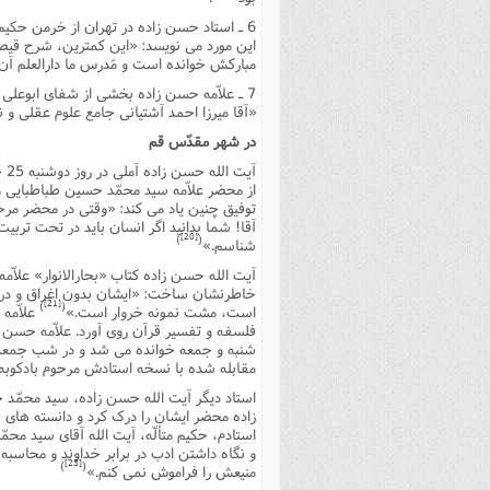
این مورد مى نویسد: «این کمترین، شرح قیص
مبارکش خوانده است و مَدرس ما دارالعلم آن 
«آقا میرزا احمد آشتیانى جامع علوم عقلى و 
در شهر مقدّس قم
آیت الله حسن زاده آملى در روز دوشنبه 25 جمادى الاولى سال 1383 هـ .ق. 22/7/1342، از تهران به قم رفت
از محضر علاّمه سید محمّد حسین طباطبایى و
توفیق چنین یاد مى کند: «وقتى در محضر مرح
آقا! شما بدانید اگر انسان باید در تحت تربی
[20]
)
(
شناسم.»
آیت الله حسن زاده کتاب «بحارالانوار» علاّ
خاطرنشان ساخت: «ایشان بدون اغراق و در ف
[21]
)
(
است، مشت نمونه خروار است.»
علاّمه
فلسفه و تفسیر قرآن روى آورد. علاّمه حسن زا
مقابله شده با نسخه استادش مرحوم بادکوبه 
زاده محضر ایشان را درک کرد و دانسته هاى
استادم، حکیم متألّه، آیت الله آقاى سید مح
و نگاه داشتن ادب در برابر خداوند و محاس
[23]
)
(
منیعش را فراموش نمى کنم.»