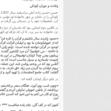
فصل 
ولادت و دوران کودکى
ح
علوم
کودکى را در دامان پر مهر خانواده اى مؤمن سپ
آن، تحصیلات خود را در دبستان پى گرفت و ب
خ
نزد خانواده به سر برد، تا آن که بارقه اى ال
«حدود پانزده سال داشتم و قرآن را تازه فرا 
که از خویشاوندان ما بود و ایشان قرائت قر
توحید در قرآن نوشته شده است:
(
ولم یکن له
با «لام» - مى خوانیم؟ آن مرد کشاورز گفت: ب
یرملون یعنى چه؟ ایشان توضیحاتى در این ب
غنیمت بشمارید و بسیار مناسب است که به دنب
آتشى بود که در روحم روشن شد. این جمله منش
بروم. ایشان به گردن من زیاد حق دارند، به دنی
گفتند: کتاب جامع المقدمات را تهیه کنید و ا
در جاى دیگر ایشان گفته اند:
«چون شب روى آورد، هنگام سحر برخاستم به گ
برداشته، از باطن خویش ندایش کردم و گفتم:
روح تو نثار مى کنم به این امید که حُسن خات
آمد:
کنون که در کف گل، جام باده صافست *** ب