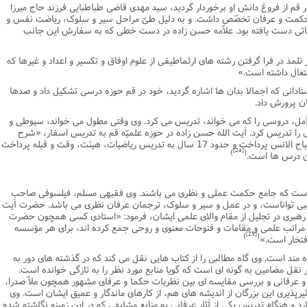
م از فروغ دانش او برخوردار گردید، سید مهدى قاضى طباطبایى فرزند حاج میرزا
و حکمت و عرفان تخصّص داشت. و به دلیل طىّ مراحل سیر و سلوک، ریاضت نفس و
فاتى دست یافته بود. علاّمه حسن زاده در دست خطى که به سفارش این جانب
 تلمذ در فرا گرفتن رشته هاى ارثماطیقى از علوم اوفاق و تکسیر و اعداد و غیرها که
شتغال داشته است.»
تادانى که اجمالا بدان ها اشاره گردید، خود در قم حوزه درسى تشکیل داد و صدها
ن پرورش داد.
ل، دروسى را که مى خواند، تدریس مى کرد. وى وقتى مطول مى خواند، سیوطى و
رس مى گفت. او 6 دوره مطول را تدریس کرد. آیت الله حسن زاده در حوزه علمیّه قم به تدریس اسفار، «شرح
فصوص» قیصرى و شرح تمهید القواعد و مصباح الانس پرداخت و حدود 17 سال به تدریس ریاضیات، هیئت، وقت و قبله پرداخت
[24]
)
(
ن درس ها است.
ى است که جامع حکمت عملى و نظرى مى باشند. وى فقیهى مسلم، فیلسوفى صاحب
یبى تواناست، و در عمل و سیر و سلوک، ترجمان عرفان نظرى مى باشد. حضرت آیت
 رهبرى در تجلیل از مقام والاى علمى ایشان، فرمود: «استادى کسى همچون حضرت
ن مراتب علمى و مقامات و فتوحات معنوى و روحى جمع کرده اند، براى هر مؤسسه
[25]
)
(
فتخار است.»
 مند است. وى گاه مطالبى را از کتاب هایى نقل مى کند که در گذشته هاى دور به
قل مضامین به گونه اى است که گویا منابع مورد نظر را به تازگى خوانده است.
و عرفانى و بررسى مقایسه اى بین نظریات حکما و عرفاى مشهور همچون ملاّ صدرا،
یرپذیرى این بزرگان از اندیشه هاى هم، از کارهاى ماندگار و عمیق ایشان است. وى
د و هنگام تدریس یکى از آثار عرفانى به منابع مشابهى که در این زمینه نگاشته شده