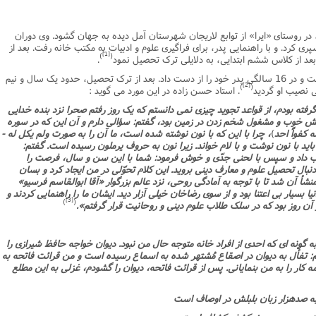
نامه سبک زندگی
پيش شماره 2 فصلنامه مطالعات معنوی
شماره اول فصل نامه تربیت تبلیغی
سن حسن زاده آملى دراسفند سال 1307، در روستاى «ایرا» از توابع لاریجان شهرستان آمل دیده به جهان گشود. وى دوران
 تربیتی
آئین دوست یابی
شماره دوم فصل نامه تربیت تبلیغی
شماره اول فصل نامه مطالعات معنوی
رى کرد. و با راهنمایى پدر، براى فراگیرى علوم و ادبیات به مکتب خانه رفت. بعد از
[1]
)
(
عد از کلاس ششم ابتدایى، به دلایلى ترک تحصیل نمود
.
انواده
شماره دوم فصل نامه مطالعات معنوی
شماره سوم و چهارم فصل نامه تربیت تبلیغی
در کلاس دوم ابتدایى بود که مادرش از دنیا رفت و در 16 سالگى پدر خود را از دست داد. بعد از ترک تحصیل، حدود یک سال و نیم
شماره سوم فصل نامه مطالعات معنوی
شماره پنج و شش فصل نامه تربیت تبلیغی
[2]
)
(
هى نصیب او گردید
. استاد حسن زاده در این مورد مى گوید :
شماره چهارم و پنجم فصل نامه مطالعات معنوی
گرفته بودم، از قواعد تجوید چیزى نمى دانستم که یک روز رفتم صحرا نزد بنده خدایى
آنش خوب و مشغول شخم زدن در زمین بود، گفتم: سؤالى دارم و آن این که در سوره
شماره ششم فصل نامه مطالعات معنوی
 کفواً احد
)
، چرا با این که با نون نوشته شده است، ما آن را به صورت ولم یکل له -
اید با نون نوشت و با لام خواند. زیرا نون به حروف یرملون رسیده است. گفتم:
شماره هشتم و نهم فصل‌نامه مطالعات معنوی
اب داد و سپس با لحنى جدّى و خوش فرمود: شما با این سن و سال، فرصت را
ال تحصیل علوم و معارف دینى بروید. این کلام تحوّلى در من ایجاد کرد و بسان
شماره دهم فصل‌نامه مطالعات معنوی
أ آن شد تا با توجه به آمادگى روحى، نزد عالم بزرگوار «آقا ابوالقاسم فرسیو»
ا بسیار بى اعتنا بود و از سوى رضاخان خیلى آزار دید. ایشان ما را راهنمایى کردند و
[3]
)
(
ز آن روز بود که در سلک طلاب علوم دینى و روحانیت قرار گرفتم».
ونه اى که احدى از افراد خانه متوجه حال من نبود. دیوان خواجه حافظ شیرازى را
 تفأّل به دیوان در اصقاع مُشتهر شده به اسماع رسیده است و من قرائت فاتحه به
مه کار را به من بنمایانى. پس از قرائت فاتحه، دیوان را گشودم، غزلى به این مطلع
ه صدهزار زبان بلبلش در اوصاف است