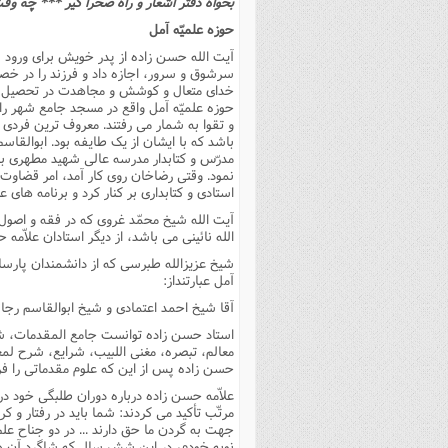
بخواه دفتر اشعار و راه صحرا گیر *** چ
حوزه علمیّه آمل
آیت الله حسن زاده از پدر خویش براى ورود ب
سرشوق و سرور، اجازه داد و فرزند را در خص
حوزه علمیّه آمل واقع در مسجد جامع شهر راه
و تقوا به شمار مى رفتند. معروف ترین فرد
باشد که با ایشان از یک طایفه بود. ابوالق
مدرّس و کتابدار مدرسه عالى شهید مطهرى بو
نمود. وقتى رضاخان روى کار آمد، امر قضاوت ر
استادى و کتابدارى بر کنار کرد و برنامه هاى
آیت الله شیخ محمّد غروى که در فقه و اصول
الله نائینى مى باشد، از دیگر استادان علاّمه
شیخ عزیزالله طبرسى که از دانشمندان پارسا
آمل عبارتنداز:
آقا شیخ احمد اعتمادى و شیخ ابوالقاسم رجا
استاد حسن زاده توانست جامع المقدمات، ش
معالم، تبصره، مغنى اللبیب، شرایع، شرح لمعه
حسن زاده پس از این که علوم مقدماتى را ف
علاّمه حسن زاده درباره دوران طلبگى خود د
مرتّب تأکید مى کردند: شما باید در رفتار و ک
جهت به گردن ما حق دارند ... در دو جناح عل
نوبه خودم، در این شش سال که شاگرد آن ه