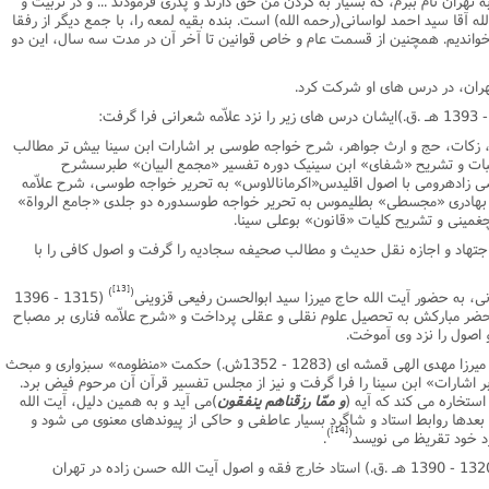
ه تهران نام ببرم، که بسیار به گردن من حق دارند و پدرى فرمودند ... و در تربیت و
ه آقا سید احمد لواسانى(رحمه الله) است. بنده بقیه لمعه را، با جمع دیگر از رفقا
خواندیم. همچنین از قسمت عام و خاص قوانین تا آخر آن در مدت سه سال، این دو
هران، در درس هاى او شرکت کرد.
کات، حج و ارث جواهر، شرح خواجه طوسى بر اشارات ابن سینا بیش تر مطالب
نبات و تشریح «شفاى» ابن سینیک دوره تفسیر «مجمع البیان» طبرسىشرح
دهرومى با اصول اقلیدس«اکرمانالاوس» به تحریر خواجه طوسى، شرح علاّمه
» بهادرى «مجسطى» بطلیموس به تحریر خواجه طوسىدوره دو جلدى «جامع الرواة»
 چغمینى و تشریح کلیات «قانون» بوعلى سینا.
 اجتهاد و اجازه نقل حدیث و مطالب صحیفه سجادیه را گرفت و اصول کافى را با
[13]
)
(
(1315 - 1396
حضر مبارکش به تحصیل علوم نقلى و عقلى پرداخت و «شرح علاّمه فنارى بر مصباح
اصول را نزد وى آموخت.
4 ـ علاّمه حسن زاده یازده سال نزد آیت الله میرزا مهدى الهى قمشه اى (1283 - 1352ش.) حکمت «منظومه» سبزوارى و مبحث
ارات» ابن سینا را فرا گرفت و نیز از مجلس تفسیر قرآن آن مرحوم فیض برد.
ستخاره مى کند که آیه (
و ممّا رزقناهم ینفقون
)مى آید و به همین دلیل، آیت الله
بعدها روابط استاد و شاگرد بسیار عاطفى و حاکى از پیوندهاى معنوى مى شود و
[14]
)
(
د خود تقریظ مى نویسد
.
(1320 - 1390 هـ .ق.) استاد خارج فقه و اصول آیت الله حسن زاده در تهران