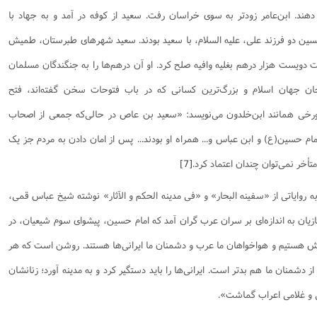
 دهند. ابن‌عامر زودتر به سوى خراسان رفت. سعید از کوفه در آمد و به جهاد با
ن دو فرزند على، علیه السلام، با سعید بودند. سعید شهرهاى طبرستان، طمیش
ت دویست هزار درهم بغلیه‌ وافیه صلح کرد. او آن درهم‌ها را به جنگندگان مسلمان
خان جهان اسلام و بزرگ‌ترین کسانی که در باب فتوحات سخن گفته‌اند، فتح
مورخی همانند ابن‌خلدون می‌نویسد: «سعید بن عاص در حالی‌که جمعی از اصحاب
 حسین(ع) و ابن عباس و... همراه او بودند... پس از امان دادن به مردم جز یک
خر نمی‌توان چندان اعتماد کرد.
[7]
ه روایاتی از «سفینه البحار» و «فی مدینه الحکم و الآثار» نوشته شیخ عباس قمی،
ازیان به اندازه‌ای بر سران عرب گران آمد که امام حسین، پیشوای سوم شیعیان، در
 قریش هستیم و هواخواهان ما عرب و دشمنان ما ایرانی‌ها هستند. روشن است که هر
ی از دشمنان ما هم بدتر است. ایرانی‌ها را باید دستگیر کرد و به مدینه آورد؛ زنانشان
ی و غلامی اعراب گماشت».