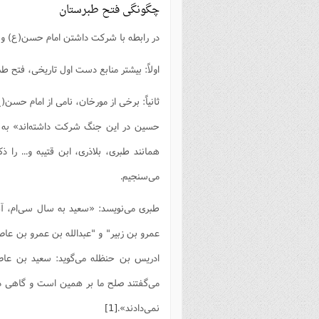
چگونگی فتح طبرستان
در رابطه با شرکت داشتن امام حسن(ع) و ا
اولاً: بیشتر منابع دست اول تاریخی، فتح طب
ثانیاً: برخی از مورخان، نامی از امام حسن
حسین در این جنگ شرکت داشته‌اند» به ن
همانند طبری، بلاذری، ابن قتیبه و... را ذ
می‌سنجیم.
طبری می‌نویسد: «سعید به سال سى‌ام، آ
عمرو بن زبیر" و "عبدالله بن عمرو بن عاص
ادریس بن حنظله مى‌گوید: سعید بن عاص
مى‌گفتند صلح ما بر همین است و گاهى د
نمى‌دادند».
[1]