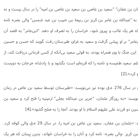
عثمان بن عفان" "سعید بن عاصى بن سعید بن عاصى بن امیه" را در سال بیست و نه
 به "عبدالله بن عامر بن کریز بن ربیعة بن حبیب بن عبد شمس" والى بصره نامه
 هر یک غالب و پیروز شود، خراسان را به تصرف او دهد. "ابن‌عامر" به قصد آن
ن‌عامر" بر او پیشى گرفت و سعید به غزاى طبرستان رفت. گویند که حسن و حسین
این جنگ با وى همراه بودند. به قولى سعید بى‌آنکه از کسى فرمانى دریافت کند، از
م. سعید طمیسه و نامنه را که قریه‌اى است بگشود و با پادشاه جرجان به دویست
 کرد».
[2]
ابن‌قتیبه از مورخان صدر اسلام که وفات او در سال 276 ه.ق بوده نیز می‌نویسد: «طبرستان توسط سعید بن عاص در زمان
سد: «به روزگار عثمان، "جریر بن عبدالله بجلى" ارمینیه را فتح کرد و سعید بن
 فرزند على علیهم السلام با او بودند. آنجا را به صلح گشود».
[4]
"ابن‌فقیه همدانی" نیز در البلدان می‌نویسد: «عثمان بن عفان، سعید بن عاص بن امیه را، در سال 29 ه.ق والى کوفه کرد.
بن کریز -والى بصره- نامه کرد و آنان را به خراسان خواند، بدین پیمان که هر یک