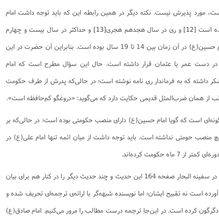
 مورد پذیرش نیست. نکته دیگر در همین رابطه این که باید توجه داشت امام
ده است
[12]
و ری در سال هجدهم هجری
[13]
و حداکثر در سال بیست و چهارم
فتح شده است؛ یعنی سن امام حسین(ع) در آن زمان بین 14 تا 19 سال بوده است. بنابراین آن حضرت در این
 در دست عمر یا عثمان قرار داشته است. حال این سؤال مطرح است که امام
ر داشته که به فرماندار ری نامه نوشته است؛ ‌در حالی‌که پدرش از طرف حکومت
 از همان ضرب‌المثل قدیمی حکایت دارد که می‌گوید: ‌«دروغگو کم‌حافظه است».
ونه‌ای است که گویا امام حسین(ع) دارای منصب حکومتی بوده است؛ در حالی‌که بر
چ منصب حومتی نداشته است. باید توجه داشت از میان ائمه تنها امام علی(ع) در
نکته دیگر این که مرحوم شیخ عباس قمی، در سفینه البحار صفحه 164 این حدیث و چند حدیث دیگر را در کنار هم برای بیان
رده است نه تقبیح ایشان؛ اما نویسنده شبهه‌گر با ارائه‌ی ترجمه‌ای تحریف شده و
ی دگرگون کرده است. در این‌جا ترجمه درست مطالب را مرور می‌کنیم. امام صادق(ع)