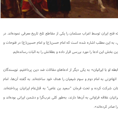
نامه سبک زندگی
پيش شماره 2 فصلنامه مطالعات معنوی
شماره اول فصل نامه تربیت تبلیغی
 تربیتی
آئین دوست یابی
شماره دوم فصل نامه تربیت تبلیغی
شماره اول فصل نامه مطالعات معنوی
انواده
شماره دوم فصل نامه مطالعات معنوی
شماره سوم و چهارم فصل نامه تربیت تبلیغی
شماره سوم فصل نامه مطالعات معنوی
شماره پنج و شش فصل نامه تربیت تبلیغی
فتح ایران توسط اعراب مسلمان را یکی از مقاطع تلخ تاریخ معرفی نموده‌اند. در
شماره چهارم و پنجم فصل نامه مطالعات معنوی
ی، به این مطلب اشاره شده است که امام حسن(ع) و امام حسین(ع) در فتوحات و
شماره ششم فصل نامه مطالعات معنوی
این بخش این ادعا را مورد بررسی قرار داده و بطلانش را به اثبات رسانده‌ایم.
شماره هشتم و نهم فصل‌نامه مطالعات معنوی
شماره دهم فصل‌نامه مطالعات معنوی
طه‌ او با ایرانیان
» به یکی دیگر از ادعاهای مقالات ضد دین پرداختیم. نویسندگان
تهام‌زنی به امام دوم و سوم شیعیان را هدف خود ساخته‌اند. به گفته آن‌ها، امام
 شرکت کرده و تحت فرمان "سعید بن عاص" به قتل‌عام ایرانیان پرداخته‌اند.
یان علاقه فراوانی به آن‌ها دارند، به‌طور کلی عرب‌گرا و دشمن ایرانی بوده‌اند و
 صادر کرده‌اند».