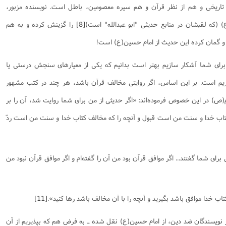
تاریخی و هم از نظر قرآن و هم سیره معصومین، باطل است. نویسنده مزبور،
 (که لقبشان در منابع حدیثی "ابو عبدالله" است)
[8]
را گزینش کرده و به هم
و گمان کرده این حدیث از امام حسین(ع) است!
برای شما آشکار سازیم بهتر است بدانیم که یکی از معیارهای سنجش درستی یا
ریم است. بر این اساس، اگر روایتی مخالف قرآن باشد، هر چند در کتب مشهور
م(ص) در این خصوص فرموده‌اند: «اگر حدیثى از من براى شما روایت شد، آن را بر
 کتاب خدا و سنت من است قبول و آنچه را که مخالف کتاب خدا و سنت من است ردّ
رای شما گفتند... اگر موافق قرآن بود من آن را گفته‌ام و اگر موافق قرآن نبود من
تاب خدا موافق باشد بگیرید و آنچه را با آن مخالف باشد رها کنید».
[11]
ور نویسندگان ضد دین، از امام حسین(ع) نقل شده ـ به فرض هم که بپذیریم از آن