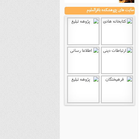
نصیریه (شیعی)
سایت های پژوهشکده باقرالعلوم
سایر فرق شیعی