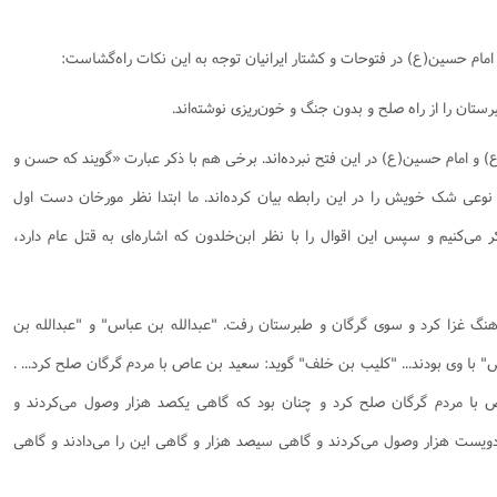
مام حسین(ع) در فتوحات و کشتار ایرانیان توجه به این نکات راه‌گشاست:
رستان را از راه صلح و بدون جنگ و خون‌ریزی نوشته‌اند.
(ع) و امام حسین(ع) در این فتح نبرده‌اند. برخی هم با ذکر عبارت «گویند که حسن و
وعی شک خویش را در این رابطه بیان کرده‌اند. ما ابتدا نظر مورخان دست اول
کر می‌کنیم و سپس این اقوال را با نظر ابن‌خلدون که اشاره‌ای به قتل عام دارد،
هنگ غزا کرد و سوى گرگان و طبرستان رفت. "عبدالله بن عباس" و "عبدالله بن
" با وى بودند... "کلیب بن خلف" گوید: سعید بن عاص با مردم گرگان صلح کرد... .
 با مردم گرگان صلح کرد و چنان بود که گاهى یکصد هزار وصول مى‌کردند و
ویست هزار وصول مى‌کردند و گاهى سیصد هزار و گاهى این را مى‌دادند و گاهى