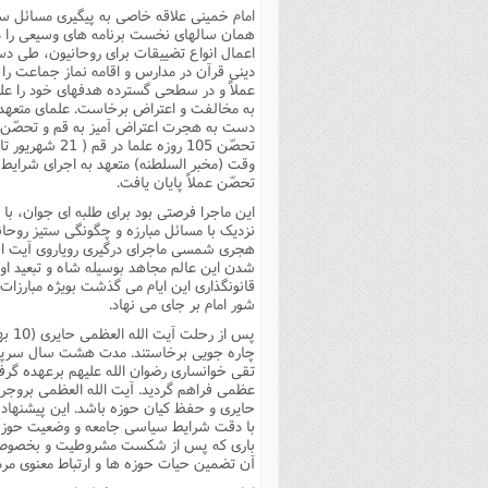
امام خمینى علاقه خاصى به پیگیرى مسائل 
همان سالهاى نخست برنامه هاى وسیعى را در
اعمال انواع تضییقات براى روحانیون، طى د
دینى قرآن در مدارس و اقامه نماز جماعت را 
عملاً و در سطحى گسترده هدفهاى خود را علن
دست به هجرت اعتراض آمیز به قم و تحصّن 
تحصّن عملاً پایان یافت.
این ماجرا فرصتى بود براى طلبه اى جوان، با 
هجرى شمسى ماجراى درگیرى رویاروى آیت الل
شدن این عالم مجاهد بوسیله شاه و تبعید او
قانونگذارى این ایام مى گذشت بویژه مبارزا
شور امام بر جاى مى نهاد.
چاره جویى برخاستند. مدت هشت سال سرپرس
تقى خوانسارى رضوان الله علیهم برعهده گ
عظمى فراهم گردید. آیت الله العظمى بروج
حایرى و حفظ کیان حوزه باشد. این پیشنهاد 
با دقت شرایط سیاسى جامعه و وضعیت حوزه ها
بارى که پس از شکست مشروطیت و بخصوص پس 
آن تضمین حیات حوزه ها و ارتباط معنوى مرد