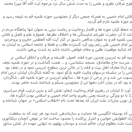
طوح عرفان نظرى و علمى را به مدت شش سال نزد مرحوم آیت الله آقا میرزا محمد
اش امام خمینى به همراه جمعى دیگر از مجتهدین حوزه علمیه قم به نتیجه رسید و
 حوزه علمیه عازم قم گردید.
 کیان حوزه ها و اقتدار روحانیت و زعامت دینى به عنوان تنها پناهگاه مردم در
د تا آن حضرت علیرغم شایستگى ها و اختلاف نظرها، همواره علم و فضل و تلاش
 علمیه قم و به عنوان مدافعى دلسوز در کنار آیت الله العظمى حایرى و بروجردى
یز امام خمینى على رغم روى کرد گسترده طلاب و فضلا و جامعه اسلامى به ایشان به
مى که شائبه موقعیت طلبى و مقام خواهى داشته باشد به شدت پرهیز داشت.
ه قم به تدریس چندین دوره فقه، اصول، فلسفه و عرفان و اخلاق اسلامى در
مدرسه حاج ملاصادق، مسجد سلماسى، و ... همت گماشت و در حوزه علمیه نجف
م انصارى (ره) معارف اهل بیت و فقه را در عالى ترین سطوح تدریس نمود و در نجف بود
مى را در سلسله درسهاى ولایت فقیه بازگو نمود. به گفته شاگردان ایشان درس امام
سوب مى شد و در برخى از دوره ها ـ سالهاى تدریس در حوزه علمیه قم ـ شاگردان
د آورد تا ایشان در رهبرى قیام روحانیت ایفاى نقش کند و بدین ترتیب قیام سراسرى
روحانیت و ملت ایران در 15 خرداد سال 1342 با دو ویژگى برجسته یعنى رهبرى واحد امام خمینى و اسلامى بودن انگیزه ها،
 نوین مبارزات ملت ایران که بعدها تحت نام «انقلاب اسلامى» در جهان شناخته و
ضا خان در سوم اسفند 1299 شمسى که بوسیله انگلیسى ها حمایت و سازماندهى شده بود هر چند که به سلطنت
ک الطوایفى خوانین و اشرار پراکنده را محدود ساخت اما در عوض آنچنان دیکتاتورى
نوشت ملت مظلوم ایران حاکم شدند و دودمان پهلوى به تنهایى عهده دار نقش سابق