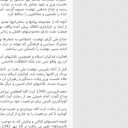
نخست وزیر و نفوذ عناصر یاد شده در دولت م
شاه را تضمین و مخالفین را ساقط کرد.
آنچه که از مجموعه پیامها و سخنرانیها بعد
از ابتدا بر ناپایدارى ائتلاف پیش آمده واق
صنعت نفت داراى محدودیتهاى فصلى و زمانى ب
جناح ملى گراى نهضت، اعتقادى به شعارها و
مشترک سیاسى و فرهنگى که بتواند در دراز م
ادامه مسیر نهضت را ناممکن مى ساختند.
فعالیت فدائیان اسلام و همچنین تلاشهاى آیت
آن روز واقع نمى شد بلکه اختلافات فاحشى نیز
سپرده شدند. تلاشهاى امام خمینى و دیگر علما
دهم فروردین 1340 آیت الله 
وداع گفت. امام خمینى بعد از رحلت آیت ال
کوچکترین قدمى براى مرجعیت خود برنداشت.
پس از رحلت آیت الله بروجردى و تجزیه مرج
کوشید تا امر مرجعیت را به خارج از ایران منت
لایحه انجمنهاى ایالتى و ولایتى که به موجب
کا