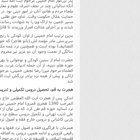
پدر بزرگوار امام خمینى مرحوم آیت الله سی
آنکه سالیانى چند در نجف اشرف علوم و معارف 
حمایت عمّال حکومت وقت، نداى حق طلبى پدر ر
مسیر خمین به اراک وى را به شهادت رساندن
شدند و بر اجراى عدالت اصرار ورزیدند تا قا
بدین ترتیب امام خمینى از اوان کودکى با رن
سرپرستى مادر مؤمنه اش (بانو هاجر) که خود 
سالگى از نعمت وجود آن دو عزیز نیز محروم گ
حضرت امام از سنین کودکى و نوجوانى با به
حوزه هاى دینیه، از آن جمله ادبیات عرب، منط
العلماء مرحوم میرزا رضا نجفى خمینى، مرحو
شد.
هجرت به قم، تحصیل دروس تکمیلى و تدریس
المرجب 1340 هجرى قمرى) امام خ
نزد اساتید حوزه قم طى کرد. که مى توان از ف
على ادیب تهرانى و تکمیل دروس سطح نزد مر
یثربى کاشانى و دروس خارج فقه و اصول نزد ز
همزمان با فراگیرى فقه و اصول نزد فقها و 
رفیعى قزوینى و ادامه همین دروس به اضافه ع
فلسفه اسلامى و فلسفه غرب را نزد مرحوم آ