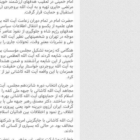
مرتضى حایرى تهیه و به آیت الله بروجردى (
استقبال و حمایت قرار گرفت.
حضرت امام در تمام دوران زعامت آیت الله 
هاى علمیه از یکسو و انتقال اطلاعات سیاسى
هدفهاى رژیم شاه و جلوگیرى از نفوذ عناصر
موجّه در تهران و شخصیتهایى نظیر آیت الله
ملى و نشریات معتبرِ وقت، تحولات جارى را 
گردید، شایعه کردند که آیت الله العظمى بروج
خمینى از این شایعه برآشفتند و ضمن هشدا
به آیت الله بروجردى خواستار بیان حقیقت شد
همزمان با این واقعه آیت الله کاشانى نیز از 
کرد.
در جریان انتخاب دوره شانزدهم مجلس، آیت ا
مجاهد آیت الله کاشانى با جبهه ملى کفه ر
اسلام که از حمایتهاى آیت الله کاشانى بهر
گرفت. ایران آرزوى دیرینه خود یعنى پیروزى 
ائتلاف رخ نمود و اختلافات بین فدائیان اسلام
آیت الله کاشانى با جایگزینى امریکا و شرکت
مخالف بود. در حالى که بسیارى از کسانى که
دادند.
خطرات مشارکت عناصر غیر مذهبى در نهضت و اع