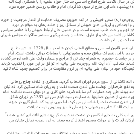
امام خمینى در تعقیب هدفهاى ارزشمند خویش در سال 1328 طرح اصلاح اساسى ساختار حوزه علمیه را با همکارى آیت الله
ره) پیشنهاد داد. این طرح از سوى شاگردان امام و طلاب روشن ضمیر حوزه مورد
بروجردى (ره) سعى خویش را در بُعد حوزوى مصروف حمایت از اقتدار مرجعیت و حوزه
 و اجتماعى و ارزیابى هاى خویش از مسائل روز و هشدارهاى به موقع در مورد
 کج فهم و راحت طلب نموده است. و در همین حال ارتباط خویش را با عناصر سیاسى
 کاشانى ادامه مى داد و از طرق مختلف از جمله پیگیرى مستمر مذاکرات مجلس شوراى
به دقت زیر نظر داشت.
هنگامى که زمزمه تشکیل مجلس مؤسسان براى تغییر قانون اساسى و مطلق العنان کردن شاه در سال 1328. هـ ش مطرح
ردى با این تغییرات موافق بوده و مشورتهایى با مقامات دولتى داشته است. امام
ر در جلسات حضورى به همراه چند تن از مراجع و علماى وقت طى نامه اى سرگشاده
ند. متعاقب آن، آیت الله بروجردى طى بیانیه اى توافق در این مورد را تکذیب کردند.
تبعیدگاه خود در لبنان طى بیانیه اى بر لزوم مقاومت در برابر تصمیم جدید شاه تاکید
لله کاشانى از سوى مردم تهران انتخاب گردید. همکارى و ائتلاف جناح روحانى
ا به نفع طرفداران نهضت ملى شدن صنعت نفت و به زیان شاه سنگین کرد. فدائیان
ه مند بودند طى چند عملیات کم سابقه ضربه هاى کارى بر دولتهاى دست نشانده شاه
وارد ساختند. دکتر مصدق رهبر جبهه ملى با بهره مندى از همین حمایتها به صدارت رسید. قیام سى تیر 1331 در تهران شکل
ملى شدن صنعت نفت را شادمانى مى کرد، اما دیرى نپایید که ناسازگارى در جبهه
 و آیت الله کاشانى و رهبران جبهه ملى تا مرز رویارویى توسعه یافت.
هاى آمریکایى به جاى انگلیس در صنعت نفت و دیگر پهنه هاى اقتصادى کشور شدیداً
 ارکان قدرت را در دولت مصدق اشغال کرده بودند به این نظریه تمایل نشان مى
تماد به حزب توده نیز از جمله موارد اختلاف بود. به موازات افزایش اختیارات