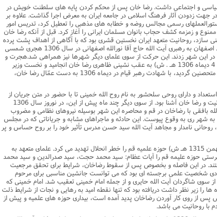
سیاسى و اجتماعى داشت. رضا خان پس از محکم کردن پایه هاى سلطنت خویش در
 جهت زدودن آثار فرهنگ اسلامى در جامعه ایران به معرض اجرا گذاشت. علاوه بر
ستورالعملهاى رسمى مجالس روضه و خطابه هاى مذهبى را تعطیل کرد، تدریس امور
ممنوع و زمزمه کشف حجاب بانوان مسلمان ایرانى را آغاز کرد. قبل از آنکه رضا خان
ى سازد، روحانیت متعهد ایران نخستین قشرى بود که با آگاهى از اهداف پشت پرده
به مخالفت و اعتراض برخاست. علماى متعهد اصفهان به رهبرى آیت الله حاج آقا نورالله اصفهانى در سال 1306 هجرى شمسى
در این شهر زدند. این حرکت از سوى علماى دیگر شهرها نیز همراهى شد.هجرت و
تحصّن 105 روزه علما در قم ( 21 شهریور تا 4 دیماه 1306 هـ . ش) به عقب نشینى ظاهرى رضا خان انجامید و نخست وزیر
وقت (مخبر السلطنه) متعهد به اجراى شرایط متحصنین گردید، با شهادت رهبر قیام در دیماه 1306 به دست عمّال رضا خان،
استعداد و داراى روحى سلحشور به نام روح الله خمینى تا با حضور در متن جریان از
نزدیک با مسائل مبارزه و چگونگى ستیز روحانیت و رضا خان آشنا بود. از سوى دیگر چند ماه پیش از این، در نوروز سال 1306
ه بافقى با رضاخان در قم و محاصره این شهر بوسیله نیروهاى نظامى و مضروب
 به شهر رى به وقوع پیوست. این حادثه و ماجراهاى مشابه و جریاناتى که در مجلس
ت، روحانى نامدار و مجاهد آیت الله سید حسن مدرس تأثیر خود را بر روح حساس و پر
پس از رحلت آیت الله العظمى حایرى (10 بهمن 1315 هـ ش) حوزه علمیه قم را خطر انحلال تهدید مى کرد. علماى متعهد به
تى حوزه علیمه قم را آیات عظام: سید محمد حجت، سید صدرالدین و سید محمد
رفتند. در این فاصله و بخصوص پس از سقوط رضاخان، شرایط براى تحقق مرجعیت
ردى شخصیت علمى برجسته اى بود که مى توانست جانشین مناسبى براى مرحوم
از سوى شاگردان آیت الله حایرى و از جمله امام خمینى تعقیب شد. امام خمینى که
 را زیر نظر داشت دریافته بود که تنها نقطه امید به رهایى و نجات از شرایط ذلت
از روى کار آوردن رضاخان پدید آمده است، بیدارى حوزه هاى علمیه و پیش از
م با روحانیت مى باشد.