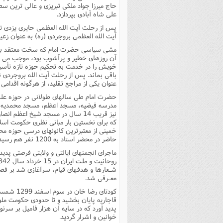
حاج میرزا جواد ملکى تبریزى و عالى ترین س
على شاه آبادى بپردازد.
پس از رحلت آیت الله العظمى حایرى یزدى تل
آیت الله العظمى بروجردى (ره) به عنوان زعیم
مشى سیاسى حضرت امام که سخت معتقد به حفظ
آن روزهاى خطیر و پرآشوب بود، موجب مى ش
خویش را در خدمت به تحکیم حوزه تازه تأسیس
باقى بماند. پس از رحلت آیت الله بروجردى ن
عنوان یکى از مراجع تقلید، از هرگونه اقدا
حضرت امام طى سالهاى طولانى در حوزه علمی
مدرسه فیضیه، مسجد اعظم، مسجد محمدیه، 
نیز قریب 14 سال در مسجد شیخ اعظ
که براى نخستین بار مبانى نظرى حکومت اسلا
خمینى از معتبرترین کانونهاى درسى حوزه مح
حاضر در محضر استاد به 1200 نفر هم رسیده بود که در میان آنان دهها تن از مجتهدین مسلّم و شناخته شده حاضر بودند.
ماجراى انجمنهاى ایالتى و ولایتى فرصتى پدی
شـعارها و هدفهاى قیام، سرآغازى شد بر فصل
معـرفى شد.
کودتاى ر
قاجاریه پایان بخشید و تا حدودى حکومت ملو
پدید آورد که در سایه آن هزار فامیل بر سر
خوانین و اشرار گردید.