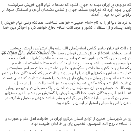
ذشت که مولودى در ایران دیده به جهان گشود که بعدها با قیام الهى خویش سرنوشت
نامه سبک زندگی
پيش شماره 2 فصلنامه مطالعات معنوی
شماره اول فصل نامه تربیت تبلیغی
ى را پدید آورد که قدرتهاى مسلّط جهان و تمامى دشمنان آزادى و استقلال ملتها، از
کوبى اش به میدان آمدند.
 تربیتی
آئین دوست یابی
شماره دوم فصل نامه تربیت تبلیغی
شماره اول فصل نامه مطالعات معنوی
داها دنیا او را به نام «امام خمینى» خواهند شناخت. همانکه وقتى قیام خویش را
انواده
شماره دوم فصل نامه مطالعات معنوی
شماره سوم و چهارم فصل نامه تربیت تبلیغی
واهد ایستاد و از استقلال کشور و مجد امّت اسلام دفاع خواهد کرد و احیاگر دین خدا
شماره سوم فصل نامه مطالعات معنوی
شماره پنج و شش فصل نامه تربیت تبلیغی
شماره چهارم و پنجم فصل نامه مطالعات معنوی
 وفات فرزندان پیامبر گرامى اسلام(صلى الله علیه وآله)مشرکین قریش خوشیها
ادامه نخواهد یافت! از خالق هستى فرمان رسید:
«اِنّا اَعطَیناکَ الکَوثَر .. انَّ شانِئَکَ هُوَ
شماره ششم فصل نامه مطالعات معنوی
ت در زمین جارى گشت و بانوى عفت و ایمان، صدیقه طاهره(علیها السلام) دیده به
شماره هشتم و نهم فصل‌نامه مطالعات معنوی
را مونس و همسر باشد و نسلى پدید آورند که یازده ستاره امامت، ایستاده بر
نسلى که صلح و جنگش، مناجات و سکوتش، حلم و علمش و حیاتِ سراسر مقاومت و
شماره دهم فصل‌نامه مطالعات معنوی
تظار نشسته اش حکمتهاى الهیه را رقم مى زند و ثابت مى کند که بندگان خدا در عصر
اده نشده اند و حق پویان و رهروانِ طریق هدایت را همیشه هدایت کننده اى هست
ن غیبت آغاز شد و کشمکشِ هماره خوب و بد نیز ادامه یافت. نسل در نسل،
هه ظلمت خویش و در آن سو مؤمنان و صالحان و پاک سیرتان در وادى نور رویارو
سلام با فتح قلوبِ بندگان خوب خدا قلمرو خویش را گسترش مى داد و تا دور دستهاى
ت. تمدنى بزرگ و بى سابقه شکل مى گرفت و بشر شاهد جهش و تحولى شگرف در
ن واقعى با مبنایى استوار از ایمان و انگیزه بود.
مادى الثانى 1320 هجرى قمرى در شهرستان خمین از توابع استان مرکزى ایران در خانواده اهل علم و هجرت و
ا السلام)، روح الله الموسوى الخمینى پاى بر خاکدان طبیعت نهاد.