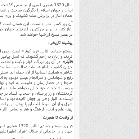
سال 1320 هجرى قمرى از نیمه مى گ
فصل 
ایران و جهان اسلام را دگرگون ساخت و انقلاب
همان آغاز در برابرش صف کشیدند و براى سر
علوم
آن روز کسى نمى دانست، این همان است که فر
خ
آغاز کند، در برابر بزرگترین قدرتهاى جهان خ
در عصر مسخ ارزشها خواهد شد.
پیشینه تاریخى:
بیستم جمادى الثانى «روز کوثر» است، پس از
کردند و زبان به زخم گشودند که نسل پیامبر 
الابْتَر»
. در آن روز بزرگ، کوثر ولایت و امام
جهان گشود تا امام همیشه عدالت و انسانیت 
شاهراه هدایتِ انسانها از آن جمله اند. 
رنج و شهادتش و سرانجام غیبتِ موعودِ به ان
هبوط و در حصار زمان و طبیعت به خود وانه
و زمین از حجت حق خالى نخواهد ماند. دورا
گردنکشان و زر پرستان و اصحاب فساد در جب
ایستادند. انوار وحى بر جهان تابیده بود و ا
شرق و از آن سو تا قلب اروپا پیش مى رف
پهنه علم و ادب، فرهنگ و هنر و تمامى آثار تمد
از ولادت تا هجرت
در روز بیستم ج
جهاد و در خاندانى از سلاله زهراى اطهر(علیه