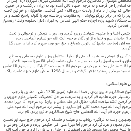
د مصطفى موسوى از معاصرین مرحوم آیت الله العظمى میرزاى شیرازى (ره) پس از
اسلام را فرا گرفته و به درجه اجتهاد نائل آمده بود به ایران بازگشت و در خمین
ملجاء مردم و هادى آنان در امور دینى بود. در حالى که بیش از 5 ماه از ولادت «روح الله» نمى گذشت، طاغوتیان و خوانین تحت
ا که در برابر زورگوئیهایشان به مقاومت برخاسته بود با گلوله پاسخ گفتند و در
د. بستگان شهید براى اجراى حکم الهى قصاص به تهران (دار الحکومه وقت) رهسپار
تل قصاص گردید.
ج یتیمى آشنا و با مفهوم شهادت روبرو گردید وى دوران کودکى و نوجوانى را تحت
از خاندان علم و تقوا و از نوادگان مرحوم آیت الله خوانسارى (صاحب زبدة
التصانیف) بوده است و همچنین نزد عمه مکرمه اش (صاحبه خانم) که بانویى شجاع و حق جو بود، سپرى کرد اما در سن 15
ردید.
ره گیرى از هوشى سرشار، قسمتى از معارف متداول روز و علوم مقدماتى و سطح
ق و فقه و اصول را نزد معلمین و علماى منطقه (نظیر آقا میرزا محمود افتخار
م آقا شیخ على محمد بروجردى، مرحوم آقا شیخ محمد گلپایگانى و مرحوم آقا عباس
اراکى و بیش از همه نزد برادر بزرگش آیت الله سید مرتضى پسندیده) فرا گرفت و در سال 1298. ه .ش عازم حوزه علمیه اراک
 علوم اسلامى:
اندکى پس از هجرت آیت الله العظمى حاج شیخ عبدالکریم حایرى یزدى رحمة الله علیه (نوروز 1300 . ش ، مطابق با رجب
مینى نیز رهسپار حوزه علمیه قم گردید و به سرعت مراحل تحصیلات تکمیلى علوم حوزوى را
راگرفتن تتمّه مباحث کتاب مطوّل (در علم معانى و بیان) نزد مرحوم آقا میرزا محمد
حوم آیت الله سید محمد تقى خوانسارى، و بیشتر نزد مرحوم آیت الله سید على
عیم حوزه قم آیت الله العظمى حاج شیخ عبدالکریم حائرى یزدى نام برد.
مجتهدین وقت به فراگیرى ریاضیات و هیئت و فلسفه نزد مرحوم حاج سید ابوالحسن
لوم معنوى و عرفانى نزد مرحوم آقا میرزا على اکبر حکیمى یزدى و عروض وقوافى و
قا شیخ محمد رضا مسجد شاهى اصفهانى و اخلاق و عرفان را نزد مرحوم آیت الله