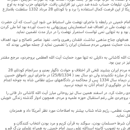
لىّ، تبلیغات حساب شده ضد دینى نیز افزایش یافت. خیانتهاى حزب توده به اوج
رسید و جناح مذهبى نهضت منزوى گردید. آمریکا از این فرصت کمال استفاده را برد و با کودتاى 28 مرداد 1332 سلطنت بلامنازع
ى امام خمینى در رابطه با ماجراى نهضت ملى استنباط مى شود این است که آن حضرت
ف بود. نهضت ملى در اهداف ضد استعماریش پیروزیهایى به دست آورده بود اما ملى کردن
ود و به تنهایى نمى توانست استمرار نهضت را در دراز مدت تضمین نماید.
 هدفهاى جناح مذهبى نداشت. فقدان رهبرى واحد، نفوذ عناصر ناصالح و نبود اهداف
دت حمایت عمومى مردم مسلمان ایران را تضمین نماید از جمله موانعى بودند که
 الله کاشانى به دلایلى نه تنها مورد حمایت آیت الله العظمى بروجردى، مرجع مقتدر
 در بین بود.
قبل از آنکه شیرینى نهضت ملى نفت در ذائقه مردم ایران بنشیند تلخى اثر اختلاف و حوادث ناگوار بعدى و سرانجام کودتاى 28
مرداد در کامها ریخته شد. فدائیان اسلام دست از مبارزه نکشیدند ولى دو سال بعد ( 25/8/1334) در ماجراى ترور ناموفق حسین
علاء نخست وزیر وقت دستگیر و رهبران آن در دیماه سال 1334 پس از محاکمه در دادگاههاى سرّى نظامى شاه به جوخه اعدام
 در جلوگیرى از اعدام آنان به نتیجه نرسید.
العظمى بروجردى رحلت کرد. در اسفند همین سال نیز روحانى مبارز آیت الله کاشانى دار فانى را
له بروجردى على رغم استقبال حوزه علمیه و مردم، همچون ادوار گذشته زندگى خویش
عیت عظمى، رژیم شاه شتاب بیشتر به اصلاحات مورد نظر آمریکا داد و همزمان
قل نماید.
 آن شرط «مسلمان بودن، سوگند به قرآن کریم و مرد بودن انتخاب کنندگان و
ندیداها» تغییر مى یافت در 16 مهر 1341.هـ ش به تصویب کابینه اسدالله علم رسید. امام خمینى به همراه علماى بزرگ قم و