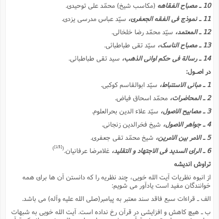
10 ـ مصباح الفقاهه
(مکاسب شیخ) محمّد على توحیدى.
11 ـ نموذج فى الفقه الجعفرى،
سیّد عباس مدرسى یزدى.
12 ـ المعتمد،
سیّد محمّد رضا خلخالى.
13 ـ مصباح الناسک،
سیّد تقى طباطبائى.
14 ـ رسالة فى حکم اوانى الذهب،
سید تقى طباطبائى.
در اصـول:
1 ـ مبانى الاستنباط،
سیّد ابوالقاسم کوکبى.
2 ـ المحاضرات،
محمّد اسحاق فیاض.
3 ـ مصابیح الاصول،
سیّد علاء الدین بحرالعلوم.
4 ـ جواهر الاصول،
شیخ فخرالدین زنجانى.
5 ـ الامر بین الامرین،
شیخ محمّد تقى جعفرى.
[15]
)
(
6 ـ الراى السدید فى الاجتهاد و التقلید،
غلامرضا عرفانیان.
تراوش اندیشه
از انبوه نظریات آیت الله خویى، چند نظریه را که دانستن آن ها براى همه
خوانندگان مفید است یادآور مى شویم:
الف ـ قراءات سبع فاقد سند معتبر به پیامبر(صلى الله علیه وآله) مى باشد.
ب ـ هیچ کاهش و افزایشى در قرآن رخ نداده است. آیت الله خویى به شبهات