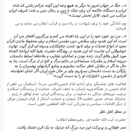
«... حقّا در جهان امروز ما دیگر به هیچ وجه این گونه جرائم زشتى که شاه
ایران و دستگاه حاکمه آن براى جنگ با دین و رجال دینى و ملت شریف ایران
[18]
)
(
مرتکب مى شود، قابل تحمل نیست.»
وى آمادگى خود را براى شهادت در راه دین و قرآن، اعلان مى نماید و مى
فرماید:
«... من نیز خون خود را در این راه اهداء مى کنم و بزرگترین افتخار من آن
است که این هدیه براى سلامتى دین مقدس اسلام و براى محفوظ ماندن قرآن
مجید از انواع تعدیات و براى نابود شدن جنایتکاران وسیله اى قرار گیرد. نهایت
خوشوقتى آن جاست که این هدیه در پیشگاه حضرت بقیة الله ارواحنا الفداء
مورد قبول واقع گردد. زنده بودن و تماشاى عجایب و ملاحظه تسلط دشمنان
دیرینه اسلام بر مقدرات مسلمانان در حکم مرگ و تلخ تر از مرگ است. بدا به
حال ما اگر در مقابل خطر ساکت بنشینیم و ودایع گرانبهاى پیغمبران را به
رایگان به دست دشمنان بسپاریم. واى بر حال ملت ایران اگر خداى نخواسته
[19]
)
(
افرادى از دشمن، اختیارات او را به دست گیرد.»
فعالیت هاى چشمگیر براى آزادى امام خمینى(قدس سره)، استقبال بى نظیر از
امام خمینى در هنگام ورود ایشان به نجف اشرف، حمایت از رزمندگان اسلام و
ترغیب نیروهاى عراقى به تسلیم در برابر رزمندگان ایران، عدم توافق با رژیم
جنایتکار صدام، صدور اعلامیه 18 شعبان و حمایت آشکار از قیام شیعیان عراق،
از دیگر اقدامات سیاسى و مبارزاتى آیت الله العظمى خویى است.
در منظر اهل نظر
حضرت آیت الله خامنه اى، رهبرمعظم انقلاب:
عمر طولانى و پربرکت این مرد بزرگ که نزدیک به یک قرن امتداد یافت،