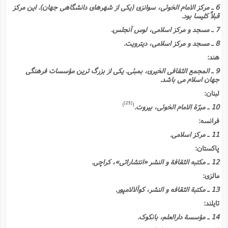
6 ـ مرکز الامام الخوئى، سوانزى (یکى از شهرهاى دانشگاهى جهان). این مرکز
قبلاً کلیسا بود.
7 ـ مسجد و مرکز اسلامى، لوس آنجلس.
8 ـ مسجد و مرکز اسلامى، دیترویت.
هند:
9 ـ المجمع الثقافى الخیرى، بمبئى. یکى از بزرگ ترین مؤسسات فرهنگى
جهان اسلام مى باشد.
لبنان:
[25]
)
(
10 ـ مبرّة الامام الخوئى، بیروت.
فرانسه:
11 ـ مرکز اسلامى.
پاکستان:
12 ـ مکتبه الثقافة و النشر «انتشاراتى»، کراچى.
مالزى:
13 ـ مکتبة الثقافه و النشر، کوآلالامپور.
تایلند:
14 ـ مؤسسة دارالعلم، بانکوک.