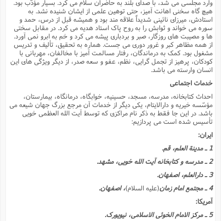
وارد مجلسى مى شد، با صداى بلند به حاضران سلام مى کرد. بسیار مؤدّب بود.
هیچ گاه سخنى اهانت آمیز، حتى توهین علمى از ایشان شنیده نشد. به
استادش، میرزاى نائینى شدیداً علاقه مند بود و همیشه قبل از درس، حمد و
سوره مى خواند و ثوابش را به روح پاک استاد هدیه مى کرد. در مقابل سختى
ها و مصیبت هاى روزگار، صبر و بردبارى پیشه مى کرد و خم به ابرو نمى آورد.
از همه مظاهر کبر و غرور دورى مى جست. هماره به تحقیق، تألیف و تدریس
مشغول بود. کمک به درماندگان، رفتار مسالمت آمیز با مخالفان، مهربانى با
کودکان، پرهیز از تجمل گرایى، نظم، عفو و سعه صدر، از دیگر ویژگى هاى این
انسان وارسته مى باشد.
خدمات اجتماعى
احداث کتابخانه، مدرسه، مسجد، حسینیه، خوابگاه، درمانگاه، بیمارستان،
مؤسّسه خیریه و دارالایتام، یکى دیگر از خدمات آن مرجع بزرگ جهان شیعه مى
باشد. در این جا فقط به ذکر نام مراکزى که توسط آیت الله العظمى خویى
تأسیس شده است مى پردازیم:
ایران:
1 ـ مدینة العلم، قم.
2 ـ مدرسه و کتابخانه آیت الله خویى، مشهد.
3 ـ دارالعلم، اصفهان.
4 ـ مجتمع امام زمان
(علیه السلام)
، اصفهان.
آمریکا:
5 ـ مرکز الامام الخوئى الاسلامى، نیویورک.