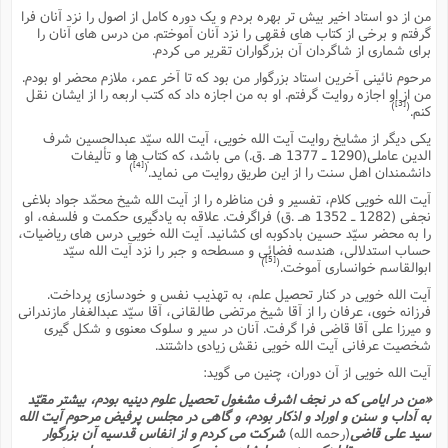
س
م
ع
ف
ق
م
(
من از دو استاد اخیر بیش تر بهره بردم و یک دوره کامل از اصول را نزد آنان فرا
ه
ع
ع
ش
ز
م
گرفتم و برخى از کتاب هاى فقهى را نزد آنان آموختم. من درس هاى آنان را
ر
ش
پ
ا
ا
ا
ق
ح
براى شمارى از شاگردان آن بزرگواران تقریر مى کردم.
ف
ت
گ
ع
ق
د
پ
ف
خ
(
مرحوم نائینى آخرین استاد بزرگوار من بود که تا آخر عمر، ملازم محضر او بودم.
ذ
ب
ت
ا
ش
م
ح
ع
ش
من از او اجازه روایت گرفتم. او به من اجازه داد که کتب اربعه را از ایشان نقل
م
ع
س
2
م
[3]
ا
)
(
کنم.
ا
خ
ت
خ
آ
م
ف
ق
ح
یکى دیگر از مشایخ روایت آیت الله خویى، آیت الله سیّد عبدالحسین شرف
پ
ص
پ
د
ن
و
(
الدین عاملى(1290 ـ 1377 هـ .ق.) مى باشد، که کتاب ها و تألیفات
آ
ه
ع
م
ش
ت
[4]
)
(
ت
دانشمندان اهل سنت را از این طریق روایت مى نماید.
د
پ
ج
ا
2
ا
ت
آیت الله خویى کلام، تفسیر و فن مناظره را از آیت الله شیخ محمّد جواد بلاغى
ی
گ
ش
ف
ا
(
نجفى (1282 ـ 1352 هـ .ق) فراگرفت. علاقه به یادگیرى حکمت و فلسفه، او
ذ
ب
ش
م
را به محضر سیّد حسین بادکوبه اى کشانید. آیت الله خویى درس هاى ریاضیات،
ح
م
ا
ا
م
ا
م
حساب استدلالى، هندسه فضائى و مسطحه و جبر را نزد آیت الله سیّد
ب
ا
[5]
)
(
ش
و
(
ابوالقاسم خوانسارى آموخت.
ف
م
ش
ف
ن
آیت الله خویى در کنار تحصیل علم، به تهذیب نفس و خودسازى پرداخت.
م
پ
ع
و
ا
ت
فرزانه خوى، عرفان را از آقا شیخ مرتضى طالقانى، آقا سیّد عبدالغفار مازندرانى
ف
ه
ع
ا
(
ف
و میرزا على آقا قاضى فرا گرفت. آنان در سیر و سلوک معنوى و شکل گیرى
ت
ت
شخصیت عرفانى آیت الله خویى نقش زیادى داشتند.
ق
ن
ح
ذ
غ
ش
م
آیت الله خویى از آن دوران، چنین مى گوید:
ب
پ
ت
م
(
د
م
«من در ایامى که در نجف اشرف مشغول تحصیل علوم دینیه بودم، بیشتر مقیّد
ه
ا
ت
ف
ح
به آداب و سنن و اوراد و اذکار بودم، و گاهى در مجلس پرفیض مرحوم آیت الله
س
آ
و
ر
ش
ن
سید على قاضى
(رحمه الله)
شرکت مى کردم و از انفاس قدسیه آن بزرگوار
ع
ف
ع
م
د