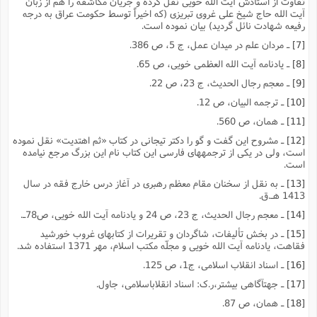
تفاوت از استادش آیت الله خویى نقل کرده و جریان مکاشفه را هم از زبان
آیت الله حاج شیخ على غروى تبریزى (که اخیراً توسط حکومت عراق به درجه
رفیعه شهادت نائل گردید) بیان نموده است.
[7]
ـ مردان علم در میدان عمل، ج 5، ص 386.
[8]
ـ یادنامه آیت الله العظمى خویى، ص 65.
[9]
ـ معجم رجال الحدیث، ج 23، ص 22.
[10]
ـ ترجمه البیان، ص 12.
[11]
ـ همان، ص 560.
[12]
ـ مشروح این گفت و گو را دکتر تیجانى در کتاب «ثم اهتدیت» نقل نموده
است، ولى در یکى از ترجمههاى فارسى این کتاب نام این بزرگ مرجع نیامده
است.
[13]
ـ به نقل از سخنان مقام معظم رهبرى در آغاز درس خارج فقه در سال
1413 هـ.ق.
[14]
ـ معجم رجال الحدیث، ج 23، ص 24 و یادنامه آیت الله خویى، ص78ـ.
[15]
ـ در بخش تألیفات، شاگردان و تقریرات از کتابهاى غروب خورشید
فقاهت، یادنامه آیت الله خویى و مجلّه مکتب اسلام، مهر 1371 استفاده شد.
[16]
ـ اسناد انقلاب اسلامى، ج1، ص 125.
[17]
ـ جهتآگاهى بیشتر،ر.ک: اسناد انقلاباسلامى، جاول.
[18]
ـ همان، ص 87.