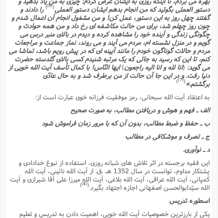
بهره مى بردم، تا اینکه روزى به ایشان عرض کردم: چیزى به من یاد بدهید و
ت
ا
[6]
)
(
ا
دستور العملى بگوئید که من انجام بدهم ایشان دستور العملى
را دادند و
ف
ح
ت
ت
س
گفتند چهل روز به این دستور، عمل کن! و من مشغول انجام آن اعمال شدم و
ن
ج
چون روز چهلم شد، براى من حالت مکاشفه اى رخ داد و من همه حوادث و
ذ
ق
ش
م
و
چگونگى زندگى و آینده خود را مشاهده کرده و دیدم در بالاى منبر درس مى
م
م
س
م
گویم و در منزل نشسته ام، مردم مى آیند و مى روند، نماز جماعت و مراجعات
ج
(
ا
و
مردم و حالات گوناگون خودم را مانند آیینه اى که در پیش رویم باشد، تماشا مى
ج
ش
کنم، تا این که رسید به جائى که یک مرتبه شنیدم کسى بالاى گلدسته حضرت
ح
چ
م
مى گوید:
(
انا لله و انا الیه راجعون
)
ایها النّاس! با کمال تأسف آیت الله خویى از
ع
س
ف
خ
(
دنیا رفت. و در این جا آن حالت از من برطرف شد و به حال عادّى
ا
ف
ن
[7]
)
(
برگشتم.»
ن
ت
م
ذ
به اعتقاد آیت الله سبحانى، رمز موفقیت فرزانه خوى عبارت است از:
م
ت
م
م
ک
الف ـ فهم و هوش و دریافتن مطالب، به صورت صحیح
ا
ش
(
ب ـ حفظ و ضبط مطالب، بدون آن که با مرور زمان فراموش شود
ه
ش
پ
ج ـ تصرف و موشکافى در مطالب
ع
ا
چ
و
ا
و
ع
د ـ نوآورى.
ش
پ
(
ف
این فقیه برجسته در اثر تلاش هاى شبانه روزى، استفاده از نبوغ خدادادى و
ذ
ف
ن
پشتکار مداوم، توانست در سال 1352 هـ .ق. از آیت الله نائینى، آیت الله
م
ز
ن
کمپانى، آیت الله عراقى، آیت الله بلاغى، آیت الله میرزا على آقا شیرازى و آیت
ت
ا
[8]
(
)
(
الله سیّدابوالحسن اصفهانى اجازه اجتهاد بگیرد.
م
ت
ح
م
اسطوره تدریس
ا
ع
یکى از بارزترین خصوصیات آیت الله خویى، اهمیت دادن به تدریس و تعلیم
(
ع
ش