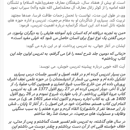
است. او بیش از هفتاد سال، شیفتگان معارف جعفرى(علیه السلام) و تشنگان
ا
ش
فقه امامیه را از کوثر زلال معارف آل محمّد(صلى الله علیه وآله) سیراب نمود.
و
ف
(
وى در طول این مدت، توانست با تحمل زحمات طاقت فرسا، صدها مجتهد
ذ
ن
تربیت کند. بسیارى از شاگردان او به مقام مرجعیت، تدریس و اداره حوزه هاى
م
م
علمیّه نائل آمده اند. این استاد گرانمایه درباره اهمیت تدریس، فرمود:
غ
م
م
(
«من به تجربه دریافته ام که انسان باید آموخته هایش را به دیگران بیاموزد. در
درس گفتن یک نوع نبوغ براى انسان حاصل مى شود که خیلى مفید است.»
ش
ب
ایشان در آغاز جوانى، به تدریس پرداخت. او در این باره مى گوید:
ه
(
و
«زمانى که دومین جلد شرح لمعه را فرا مى گرفتم، به تدریس اولین جلد این
کتاب پرداختم.»
ن
ا
ف
ح
آیت الله خویى درباره پیشینه تدریس خویش، مى نویسد:
م
(
من بسیار تدریس کرده ام و در فقه، اصول و تفسیر جلسات درس بسیارى
م
تشکیل داده ام و جمعى بى شمار از اندیشمندان را در حوزه علمى نجف اشرف
ن
پرورش داده ام. من خارج مکاسب شیخ انصارى و همچنین کتاب صلوة را، از
ش
(
اول تا آخر، دوبار تدریس کرده ام. در 27 ربیع الاول 1377 هـ .ق. به تدریس
کتاب عروة الوثقى پرداختم ـ از باب طهارت شروع نمودم و در 26 ربیع الاول
د
1400 هـ .ق. به کتاب اجاره رسیدم و اکنون (ماه صفر 1401 هـ .ق.) در صدد
س
ف
اتمام این کتاب هستم. محاضرات خود در فن اصول را ـ از آغاز تا پایان ـ شش
ف
م
بار (بر صدها نفر از دانشوران) القاء کردم و دوره هفتم را به سبب سنگینى
ش
م
وظایف و مسئولیت هاى مرجعیت، در مبحث ضدّ رها ساختم.
در سال هاى گذشته، به تدریس علم تفسیر همت گماشتم و پس از مدتى، بر
خلاف خواسته قلبى ام، از آن دست برداشتم و چقدر دوست مى داشتم این