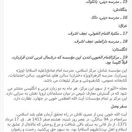
15 ـ مدرسه دینى، بانکوک.
بنگلادش:
16 ـ مدرسه دینى، داکا.
عراق:
17 ـ مکتبة الامام الخوئى، نجف اشرف.
18 ـ مدرسه دارالعلم، نجف اشرف.
انگلستان:
19 ـ مرکزالامام الخویى،لندن. این مؤسسه که درشمال غربى لندن قراردارد،
قبلاً کلیسا بود.
این مؤسسه شامل: مرکز اسلامى، مدرسه امام صادق(علیه السلام) (ویژه
پسران)، مدرسه الزهرا(ویژه دختران) سالن هاى غذاخورى، سالن اجتماعات،
کتابخانه عمومى، کتابفروشى و مرکز تبلیغات مى باشد.
مجله «النّور» از سوى این مرکز، هر ماه به دو زبان عربى و انگلیسى منتشر مى
شود که در گسترش معارف شیعى در میان مسلمانان اروپا نقش به سزایى دارد.
این مرکز بر تمام مؤسسات آیت الله العظمى خویى در جهان، نظارت دارد.
سفر وصل
آیت الله خویى پس از عمرى تلاش در راه تحقق آرمان هاى بلند اسلامى،
سرانجام در 94 سالگى، در عصر روز شنبه، هشتم صفر 1413 هـ . ق. 17 مرداد
1371، از دار فانى به سراى باقى شتافت و مرغ روحش که مالامال از عشق به
اسلام و اهل بیت(علیهم السلام) بود، به سوى حق پرکشید. رحمت و رضوان