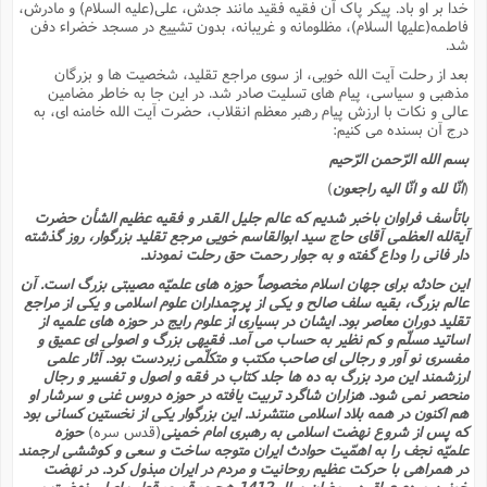
خدا بر او باد. پیکر پاک آن فقیه فقید مانند جدش، على(علیه السلام) و مادرش،
فاطمه(علیها السلام)، مظلومانه و غریبانه، بدون تشییع در مسجد خضراء دفن
شد.
بعد از رحلت آیت الله خویى، از سوى مراجع تقلید، شخصیت ها و بزرگان
مذهبى و سیاسى، پیام هاى تسلیت صادر شد. در این جا به خاطر مضامین
عالى و نکات با ارزش پیام رهبر معظم انقلاب، حضرت آیت الله خامنه اى، به
درج آن بسنده مى کنیم:
بسم الله الرّحمن الرّحیم
(
انّا لله و انّا الیه راجعون
)
باتأسف فراوان باخبر شدیم که عالم جلیل القدر و فقیه عظیم الشأن حضرت
آیةلله العظمى آقاى حاج سید ابوالقاسم خویى مرجع تقلید بزرگوار، روز گذشته
دار فانى را وداع گفته و به جوار رحمت حق رحلت نمودند.
این حادثه براى جهان اسلام مخصوصاً حوزه هاى علمیّه مصیبتى بزرگ است. آن
عالم بزرگ، بقیه سلف صالح و یکى از پرچمداران علوم اسلامى و یکى از مراجع
تقلید دوران معاصر بود. ایشان در بسیارى از علوم رایج در حوزه هاى علمیه از
اساتید مسلّم و کم نظیر به حساب مى آمد. فقیهى بزرگ و اصولى اى عمیق و
مفسرى نو آور و رجالى اى صاحب مکتب و متکلّمى زبردست بود. آثار علمى
ارزشمند این مرد بزرگ به ده ها جلد کتاب در فقه و اصول و تفسیر و رجال
منحصر نمى شود. هزاران شاگرد تربیت یافته در حوزه دروس غنى و سرشار او
هم اکنون در همه بلاد اسلامى منتشرند. این بزرگوار یکى از نخستین کسانى بود
که پس از شروع نهضت اسلامى به رهبرى امام خمینى
(قدس سره)
حوزه
علمیّه نجف را به اهمّیت حوادث ایران متوجه ساخت و سعى و کوششى ارجمند
در همراهى با حرکت عظیم روحانیت و مردم در ایران مبذول کرد. در نهضت
خونین مردم عراق در رمضان سال 1412 هجرى قمرى قطب اصلى نهضت و