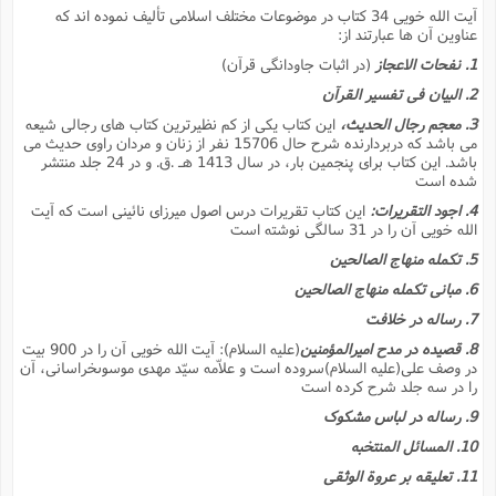
آیت الله خویى 34 کتاب در موضوعات مختلف اسلامى تألیف نموده اند که
عناوین آن ها عبارتند از:
1. نفحات الاعجاز
(در اثبات جاودانگى قرآن)
2. البیان فى تفسیر القرآن
3. معجم رجال الحدیث،
این کتاب یکى از کم نظیرترین کتاب هاى رجالى شیعه
مى باشد که دربردارنده شرح حال 15706 نفر از زنان و مردان راوى حدیث مى
باشد. این کتاب براى پنجمین بار، در سال 1413 هـ .ق. و در 24 جلد منتشر
شده است
4. اجود التقریرات:
این کتاب تقریرات درس اصول میرزاى نائینى است که آیت
الله خویى آن را در 31 سالگى نوشته است
5. تکمله منهاج الصالحین
6. مبانى تکمله منهاج الصالحین
7. رساله در خلافت
8. قصیده در مدح امیرالمؤمنین
(علیه السلام): آیت الله خویى آن را در 900 بیت
در وصف على(علیه السلام)سروده است و علاّمه سیّد مهدى موسوىخراسانى، آن
را در سه جلد شرح کرده است
9. رساله در لباس مشکوک
10. المسائل المنتخبه
11. تعلیقه بر عروة الوثقى