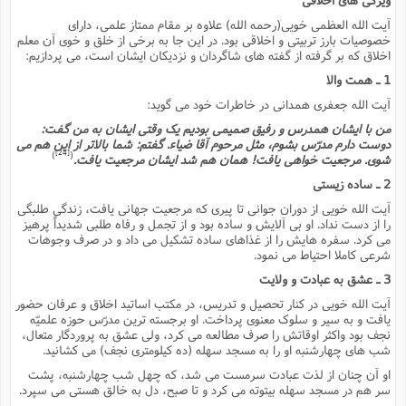
آیت الله العظمى خویى(رحمه الله) علاوه بر مقام ممتاز علمى، داراى
خصوصیات بارز تربیتى و اخلاقى بود. در این جا به برخى از خلق و خوى آن معلم
اخلاق که بر گرفته از گفته هاى شاگردان و نزدیکان ایشان است، مى پردازیم:
1 ـ همت والا
آیت الله جعفرى همدانى در خاطرات خود مى گوید:
من با ایشان همدرس و رفیق صمیمى بودیم یک وقتى ایشان به من گفت:
دوست دارم مدرّس بشوم، مثل مرحوم آقا ضیاء. گفتم: شما بالاتر از این هم مى
[24]
)
(
شوى. مرجعیت خواهى یافت! همان هم شد ایشان مرجعیت یافت.
2 ـ ساده زیستى
آیت الله خویى از دوران جوانى تا پیرى که مرجعیت جهانى یافت، زندگى طلبگى
را از دست نداد. او بى آلایش و ساده بود و از تجمل و رفاه طلبى شدیداً پرهیز
مى کرد. سفره هایش را از غذاهاى ساده تشکیل مى داد و در صرف وجوهات
شرعى کاملا احتیاط مى نمود.
3 ـ عشق به عبادت و ولایت
آیت الله خویى در کنار تحصیل و تدریس، در مکتب اساتید اخلاق و عرفان حضور
یافت و به سیر و سلوک معنوى پرداخت. او برجسته ترین مدرّس حوزه علمیّه
نجف بود واکثر اوقاتش را صرف مطالعه مى کرد، ولى عشق به پروردگار متعال،
شب هاى چهارشنبه او را به مسجد سهله (ده کیلومترى نجف) مى کشانید.
او آن چنان از لذت عبادت سرمست مى شد، که چهل شب چهارشنبه، پشت
سر هم در مسجد سهله بیتوته مى کرد و تا صبح، دل به خالق هستى مى سپرد.