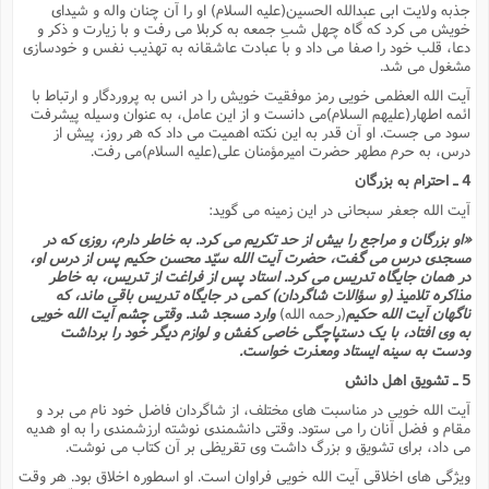
جذبه ولایت ابى عبدالله الحسین(علیه السلام) او را آن چنان واله و شیداى
خویش مى کرد که گاه چهل شبِ جمعه به کربلا مى رفت و با زیارت و ذکر و
دعا، قلب خود را صفا مى داد و با عبادت عاشقانه به تهذیب نفس و خودسازى
مشغول مى شد.
آیت الله العظمى خویى رمز موفقیت خویش را در انس به پروردگار و ارتباط با
ائمه اطهار(علیهم السلام)مى دانست و از این عامل، به عنوان وسیله پیشرفت
سود مى جست. او آن قدر به این نکته اهمیت مى داد که هر روز، پیش از
درس، به حرم مطهر حضرت امیرمؤمنان على(علیه السلام)مى رفت.
4 ـ احترام به بزرگان
آیت الله جعفر سبحانى در این زمینه مى گوید:
«او بزرگان و مراجع را بیش از حد تکریم مى کرد. به خاطر دارم، روزى که در
مسجدى درس مى گفت، حضرت آیت الله سیّد محسن حکیم پس از درس او،
در همان جایگاه تدریس مى کرد. استاد پس از فراغت از تدریس، به خاطر
مذاکره تلامیذ (و سؤالات شاگردان) کمى در جایگاه تدریس باقى ماند، که
ناگهان آیت الله حکیم
(رحمه الله)
وارد مسجد شد. وقتى چشم آیت الله خویى
به وى افتاد، با یک دستپاچگى خاصى کفش و لوازم دیگر خود را برداشت
ودست به سینه ایستاد ومعذرت خواست.
5 ـ تشویق اهل دانش
آیت الله خویى در مناسبت هاى مختلف، از شاگردان فاضل خود نام مى برد و
مقام و فضل آنان را مى ستود. وقتى دانشمندى نوشته ارزشمندى را به او هدیه
مى داد، براى تشویق و بزرگ داشت وى تقریظى بر آن کتاب مى نوشت.
ویژگى هاى اخلاقى آیت الله خویى فراوان است. او اسطوره اخلاق بود. هر وقت