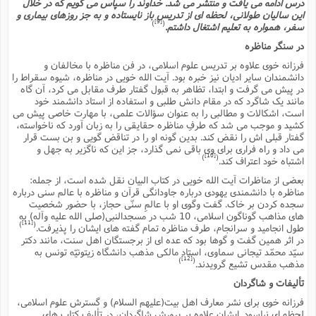
درس ادامه مى یافت و منتشر مى شد. خداوند را سپاس مى گویم که در خلال
این سالیان طولانى، لحظه اى از تدریس باز نایستاده و به جز روزهاى بیمارى و
[9]
)
(
سفر، همواره به تعلیم اشتغال داشتم.
در سنگر مناظره
فرزانه خوى علاوه بر تدریس علوم اسلامى، در فن مناظره با مخالفان و
دانشمندان سایر ادیان نیز خبره بود. آیت الله خویى در مناظره، شیوه سقراط را
در پیش مى گرفت و ابتدا، تظاهر به قبول گفتار طرف مقابل مى کرد، آن گاه
مانند یک شاگرد که در مقام دانش طلبى و استفاده از استاد دانشمند خود
است، اشکالات و مطالبى را به عنوان سؤالات علمى، با مهارت خاصى پیش مى
کشید و موجب مى شد که طرفِ مناظره حقایقى را به زبان آورد که ناخواسته،
گفتار قبلى اش را نقض کند. بدین گونه او را در تناقض گویى و بن بست قرار
مى داد و راه فرارى براى وى باقى نمى گذارد، جز این که ناگزیر به جهل و
[10]
)
(
اشتباه خود اعتراف کند.
بعضى از مناظرات آیت الله خویى در کتاب البیان نقل شده است، از جمله:
مناظره با دانشمندى یهودى درباره جاودانگى قرآن و مناظره با عالم سنى درباره
سجده کردن بر خاک. گفت وگوى او با عالمِ سنّى حجاز، با حضور شخصیت
هاى مذاهب گوناگون اسلامى، 10 شب در مسجدالنبى(صلى الله علیه وآله) به
[11]
)
(
طول انجامید و سرانجام، طرف مناظره تمام گفته هاى ایشان را پذیرفت.
در اثر همین گفت و گوها بود که عده اى از برجستگان اهل سنت، مانند دکتر
سیّد محمّد تیجانى سماوى، استاد مالکى مذهب دانشگاه زیتونیّه تونس به
[12]
)
(
مذهب مقدس تشیع گرویدند.
تألیفات و شاگردان
فرزانه خوى براى نشر معارف اهل بیت(علیهم السلام) و گسترش علوم اسلامى،
لحظه اى نیاسود. ایشان علاوه بر پرورش شاگردان، در تألیف کتاب هاى