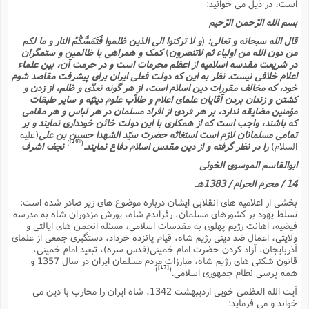
است، در ذیل مى خوانید:
بسم الله الرّحمن الرّحیم
قال الله سبحانه و تعالى:
(
و لا ترکنوا الى الذین ظلموا فَتَمَسَّکُمُ النار و ما لکم
من دون الله من اولیاء ثم لاتنصرون
)
کمک و همراهى با ظالمین و ستمگران
در شریعت مقدسه اسلامیه از اعظم محرمات است و در حرمت آن، بین علماء
اعلام خلافى نیست. نظر به این که دولت فعلى ایران براى پیشرفت مقاصد شوم
خود، که مخالف مقررات دین اسلام است، از هر گونه تعدّى و ظلم، از زدن و
کشتن و زندان بردن آقایان علماى اعلام و طلاّب علوم دینیّه و سایر طبقات
مؤمنین مضایقه ندارد، بر هر فردى از افراد مسلمان در هر لباس و هر مقامى
که باشند، واجب است که از همکارى با این دولت خائن خوددارى نمایند و بر
تمامى مسلمانان لازم است استغاثه حضرت سیّد الشهدا حسین بن على
(علیه
[16]
)
(
السلام)
را در نظر گرفته و از دین مقدس اسلام دفاع نمایند.
نجف اشرف
ابوالقاسم الموسوى الخوئى
14 / محرم الحرام / 1383هـ
بخشى از اعلامیه هاى انقلابى ایشان درباره موضوع هاى زیر صادر شده است:
تسلط یهود بر کشورهاى مسلمان، رفراندم شاه، یورش مزدوران شاه به مدرسه
فیضیه، اهانت رژیم پهلوى به مقدسات اسلامى، مسئله انجمن هاى ایالتى و
ولایتى، اعمال ضد دینى رژیم شاه، قیام پانزده خرداد، دستگیرى جمعى از علماى
آذربایجان، آزاد کردن حضرت امام خمینى(قدس سره)، تبعید امام خمینى،
قانون شکنى هاى رژیم شاه، مبارزات مردم مسلمان ایران در سال 1357 و
[17]
)
(
همه پرسى نظام جمهورى اسلامى.
آیت الله العظمى خویى اردیبهشت 1342، شاه ایران را محارب با دین مى
خواند و مى فرماید: