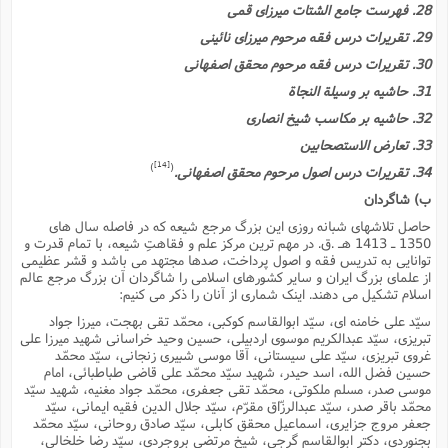
28. فهرست جامع الشتات میرزاى قمى
29. تقریرات درس فقه مرحوم میرزاى نائینى
30. تقریرات درس فقه مرحوم محقق اصفهانى
31. حاشیه بر وسیلة النجاة
32. حاشیه بر مکاسب شیخ انصارى
33. تعارض الاستصحابین
[14]
)
(
34. تقریرات درس اصول مرحوم محقق اصفهانى.
ب) شاگردان
حاصل تلاشهاى شبانه روزى این بزرگ مرجع شیعه که در فاصله سال هاى
1350 ـ 1413 هـ .ق. در مهم ترین مرکز علم و فقاهتِ شیعه، با تمام قدرت و
توانایى به تدریس فقه و اصول پرداخت، صدها مجتهد مى باشد و قشر عظیمى
از علماى بزرگ ایران و سایر کشورهاى اسلامى را شاگردان آن بزرگ مرجع عالم
اسلام تشکیل مى دهند. اینک شمارى از آنان را ذکر مى کنیم:
سیّد على خامنه اى، سیّد ابوالقاسم کوکبى، محمّد تقى بهجت، میرزا جواد
تبریزى، سیّد عبدالکریم موسوى اردبیلى، حسین وحید خراسانى شهید میرزا على
غروى تبریزى، سیّد على سیستانى، آقا موسى شبیرى زنجانى، سیّد محمّد
حسین فضل الله، اسد حیدر، شهید سیّد محمّد على قاضى طباطبائى، امام
موسى صدر، مسلم ملکوتى، محمّد تقى جعفرى، محمّد جواد مغنیه، شهید سیّد
محمّد باقر صدر، سیّد عبدالرزّاق مقرّم، سیّد جلال الدین فقیه ایمانى، سیّد
جعفر مروج جزایرى، اسماعیل محقق کابلى، سیّد صادق روحانى، سیّد محمّد
بجنوردى، دکتر ابوالقاسم گرجى، شیخ مرتضى بروجردى، سیّد رضا خلخالى،