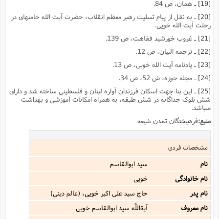
[19]
ـ همان، ص 84.
[20]
ـ به نقل از پیام تسلیت رهبر معظم انقلاب، حضرت آیت الله خامنهاى در
رحلت آیت الله خویى.
[21]
ـ غروب خورشید فقاهت، ص 139.
[22]
ـ ترجمه البیان، ص 12.
[23]
ـ یادنامه آیت الله خویى، ص 13.
[24]
ـ مجله حوزه، ش 52، ص 34.
[25]
ـ این بنا جهت اسکان فرزندان آواره لبنان و فلسطینى ساخته شد و داراى
شش بلوک جداگانه در شش طبقه، به همراه امکانات آموزشى و بهداشت
مىباشد.
منبع:
فرهیختگان تمدن شیعه
مشخصات فردی
نام
سید ابوالقاسم‌
نام خانوادگی
خویى
نام پدر
حاج سید على اکبر خویى، (عالم دینى)
نام معروف
آیةاللَّه سید ابوالقاسم‌ خویى