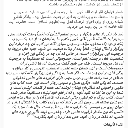
ارزشمند علمى نیز کوشش هاى چشمگیرى داشت.
شمار فراوان آثار آیت الله خویى ـ با توجه به این که وى هماره به تدریس،
پاسخ به استفتائات و پرداختن به امور مرجعیت مشغول بود ـ بیانگر تلاش
شبانه روزى او براى احیاى فرهنگ اهل بیت(علیهم السلام) است. حضرت آیت
الله خامنه اى در این زمینه مى فرماید:
باید یاد نیکى از عالم بزرگوار و مرجع عظیم الشأن که اخیراً رحلت کردند، یعنى
مرحوم آیت الله العظمى آقاى خویى بکنیم. ما به ایشان نه از دید یک مرجع،
بلکه از دید یک محقق، مؤلف و مدرّس موفق نگاه مى کنیم. آن چه درباره این
بزرگوار و امثال ایشان، غالباً بعد از وفات صحبت مى شود، جنبه هاى مربوط به
مرجعیت این بزرگواران است، در حالى که آن چه در زندگى این افراد و
شخصیت هاى برجسته اهم است، خصوصیاتى است که مستقیماً به مرجعیت
آن ها، مربوط نیست، بلکه مى شود گفت مرجعیت آن ها ناشى از آن
خصوصیات است و آن، همان جنبه علمى، تحقیقى، تدریسى و کار موفق و
پیگیر آنان در این زمینه است. اگر شما به زندگى این بزرگوار نگاه کنید، مى بینید
حداقل در سه رشته علمى و درس مهم، داراى فرآورده هاى علمى تحقیقى
هستند، که یکى فقه، دیگرى اصول و سومى رجال است. این همه کتاب هاى
فقهى و اصولى که شاگردان ایشان نوشته اند، همه از کلمات ایشان است و
شما به این ها اضافه کنید آنچه را که از قلم خود ایشان مستقیماً صادر شده
است، کتاب بزرگ و کم نظیر رجالى ایشان که ظاهراً آن را در سال هاى اواخر
عمرشان نوشته اند ـ چون ذکر مى کنند که من این کتاب را با اشتغال زیاد و در
دوران پیرى مى نویسم ـ یک فرآورده علمى عظیم است. حال شما ببینید یک
عالمى که این مقدار فرآورده علمى دارد، چقدر مى تواند تأثیر در حوزه هاى
[13]
)
(
علمى، نه فقط در زمان خود، حتى بعد از زمان خود بگذارد.»
الف) تألیفات