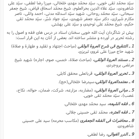
سیّد محمّد تقى خویى، سیّد محمّد مهدى خلخالى، میرزا رضا لطفى، سیّد على
شاهرودى، سیّد علاء الدین بحرالعلوم، شیخ محمّد اسحاق فیاض، شیخ جعفر
سبحانى، سیّد محمّد روحانى، شهید سیّد اسدلله مدنى، احمد وائلى، ناصر
مکارم شیرازى، دکتر سیّد جعفر شهیدى، سیّد جواد شبّر، سیّد محمّد تقى
حکیم، شیخ محمّد على توحیدى و سیّد على بهشتى.
بیش تر شاگردان آیت الله خویى سخنان استاد در درس هاى فقه و اصول را به
رشته تحریر در آورده و منتشر ساخته اند. بعضى از آنان به این قرار است:
1 ـ التنقیح فى شرح العروة الوثقى
(مباحث اجتهاد و تقلید و طهارة و صلاة)
شهید حاج میرزا على غروى تبریزى.
2 ـ مستند العروة الوثقى،
(مباحث صلاة، خمس، صوم، اجاره) شهید شیخ
مرتضى بروجردى.
3 ـ تحریر العروة الوثقى،
قربانعلى محقق کابلى.
4 ـ معتمدالعروة الوثقى،
سیدرضا خلخالى(حج).
5 ـ مبانى العروة الوثقى،
(مضاربه، مزارعه، شرکت، ضمان، حواله، نکاح،
غصب)، سیّد محمّد تقى خویى.
6 ـ فقه الشیعه،
سید محمّد مهدى خلخالى.
7 ـ فقه العتره،
محمّد تقى حسینى جلالى.
8 ـ محاضرات فى الفقه الجعفرى
(مکاسب محرمه) سید على حسینى
شاهرودى.
9 ـ الدرر الغوالى،
رضا لطفى.