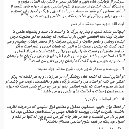
سرشار از آزمایش هاى الهى و نشانگر سعى و تلاش یک انسان مؤمن و
پرهیزگار است. ایشان در بسیارى از علوم اسلامى رایج در حوزه هاى علمیه از
اساتید مسلم و کم نظیر به حساب مى آمد فقیهى بزرگ و اصولى اى عمیق و
[20]
)
(
مفسرى نوآور و رجالى اى صاحب مکتب و متکلمى زبر دست بود.
آیت الله شهید سیّد محمّد باقر صدر:
اینجانب علاقه شدید و وافر به بزرگ ما و استاد ما، سند و پشتوانه علمى ما
حضرت آیت الله العظمى خویى دارم. استادى که چشمم به نور معنویت درس
ایشان روشن و طعم حلاوت و شیرینى معرفت را از محضر ایشان چشیدم و مى
شود گفت که بهترین نعمت هاى الهى که همان ایمان و علم است و اگر
خداوند متعال این نعمت ها را براى من ارزانى داشته است، این از فضل و
الطاف استادم مى باشد. آن چه من دارم قطره اى از دریاى بى کران علم ایشان
[21]
)
(
است و به حق مى شود گفت که ایشان پدر روحانى من است.
3 ـ نویسنده و متفکر شهیر عرب، شیخ محمّد جواد مغنیه:
او آفتابى است که اشعه هاى روشنگر آن در هر زمان و به هر نقطه اى پرتو
افکنى مى کند، او استاد من و استاد بزرگان علم و دانشمندان نجف مى باشد. او
همانند محورى است که علوم اسلامى بدور او مى چرخد او کسى است که حوزه
[22]
)
(
نجفمرهون زحمات و فعالیت هاى علمى وى مى باشد.
4 ـ دکتر ابوالقاسم گرجى:
از لحاظ بیان دقیق، مستقیم، معقول و مطابق ذوق سلیمى که در عرضه نظرات
داشت، نظریات ایشان پیوسته قاطعانه مبتنى بر استدلاهاى منطقى بود، لذا
هم بر دل مى نشست و هم در مغز جاى گیر مى شد و این نه تنها در فقه و
[23]
)
(
اصول بود بلکه در همه علوم اسلامى مصداق داشت.
ویژگى هاى اخلاقى