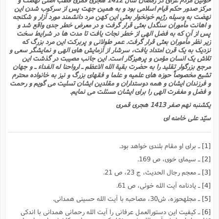
مرکز صدور حکم قیام اسلامى بود و به همین جهت پس از سرکوب شدن این
نهضت به وسیله رژیم خونخوار بعثى این کهن مرد دانشمند مورد آزار و شکنجه
و اهانت مأموران سنگدل بعثى قرار گرفت و در معرض خطر جدى واقع شد و
پس از آن که به فضل الهى از خطر نجات یافت تا مدت ها در شرایط سخت
زیر نظر مأموران بعثى قرار گرفت. عمر طولانى و پربرکت این مرد بزرگ که
نزدیک به یک قرن امتداد یافت، سرشار از آزمایش هاى الهى و نمایشگر سعى و
تلاش یک انسان مؤمن و پرهیزگار است. این جانب مصیبت در گذشت این
مرجع بزرگوار تقلید را به حضرت بقیة الله الاعظم ـ ارواحنا له الفداء ـ و جهان
تشیع مخصوصاً حوزه هاى علمیه و علما و فقهاى بزرگ و نیز به خانواده محترم
و فرزندان ایشان و همه دوستداران و مقلدین ایشان تسلیت مى گویم و رحمت
و فضل و مغفرت الهى را براى ایشان مسئلت مى نمایم.
یکشنبه نهم صفر 1413 هجرى قمرى
سیّد على خامنه اى
[1]
ـ براى او مقام بلندى خواهد بود.
[2]
ـ سیماى خوى، ص 169.
[3]
ـ معجم رجال الحدیث، ج 23، ص 21.
[4]
ـ یادنامه آیت الله خوئى، ص 61.
[5]
ـ مجلهحوزه، ش30، مصاحبه با آیت الله حسینى همدانى.
[6]
ـ کیفیت این دستورالعمل عرفانى را آیت الله رحمانى همدانى با اندکى