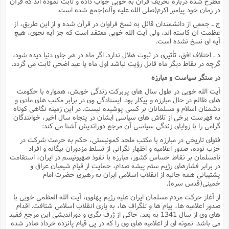
مطرح شده درباره تحریف قرآن به خوبى جواب داده و ثابت نموده اند که قرآن
در زمان خود پیامبر اکرم(صلى الله علیه وآله)جمع شده است.
ج ـ جمعى از دانشمندان قائل به نسخ فراوان در قرآن شده و از این طریق، از
عظمت آن کاسته اند، ولى آیت الله خویى معتقد است که جز آیه نجوى، هیچ
آیه اى نسخ نشده است.
د ـ اختلاف افق، تأثیرى در ثبوت هلال ندارد. اگر ماه در هر جاى دنیا دیده شود،
گرچه در نقاط دیگر ماه قابل رؤیت نباشد اول ماه یا عید اضحى ثابت مى گردد.
در سنگر سیاست و مبارزه
آیت الله خویى در طول سال هاى پربرکت زندگى خویش، همواره با حکومت
هاى ظالم در حال مبارزه و پیکار بود. ایستادگى وى در برابر مکتب هاى مادى و
دشمنان اسلام و مسلمانان بر کسى پوشیده نیست. در این زمینه نگاهى کوتاه
به فهرست برخى از تلاش هاى سیاسى ایشان در پنجاه سال اخیر، خوانندگان
گرامى را با زوایاى زندگى سیاسى آن مرجع دوراندیش آشنا مى کند:
فتواى تاریخى در مبارزه با مکتب ملحد کمونیستى، حکم به حرمت شرکت در
حزب توده، صدور اعلامیه و اظهار نگرانى از تسلط مزدوران بیگانه و افراد
نامسلمان بر نقاط حساس کشور، مبارزه با نفوذ صهیونیسم در ایران، استقامت
در برابر فشارهاى رژیم ستم پیشه صدام، حمایت از قیام شیعیان عراق و
پشتیبانى همه جانبه از انقلاب اسلامى ایران به رهبرى حضرت امام
خمینى(قدس سره).
از آغاز حرکت مردم مسلمان ایران علیه رژیم پهلوى، آیت الله العظمى خویى با
صدور اعلامیه ها، پیام ها و تلگراف ها، به یارى انقلاب اسلامى شتافت. اقدام
هاى وى از سال 1341 به بعد، حاکى از ژرف نگرى و دوراندیشى این مرجع فقید
مى باشد. نمونه اى از اعلامیه هاى وى را که در پى قیام پانزده خرداد صادر شده