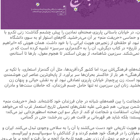
یریت
اطلاعیه
نهج البلاغه
ن وجامعه دینی
ات اهل بیت (ع)
فقه
رذایل
سیاسی
رد جامعه شناسی در تبلیغ
جامعه شناسی
مصیبت امام باقر علیه السلام
مدیریت و فقه اسلامی
متفرقه
ادبیات عرب
قتصاد
دنیاو آخرت
ی ولایت اهل بیت (ع)
فضائل
اعتقادی
ات اخلاق و آداب در تبلیغ
تاریخ اسلام
مصیبت امام صادق علیه السلام
خلاصه کتب مدیریت
قرآن
ادیان و فرق
و مذاهب
توشه عاشورائیان
ن و بررسی مسأله اعانه
اسلام
فرق شیعی
ت های آموزش معارف اسلامی
مدیریت اسلامی
مبانی علم اخلاق
مصیبت امام موسی علیه السلام
فقه و اصول
ن، در خیابان باستانی پاریزی صحنه‌ای نمادین را پیش چشمم گذاشت: زنی تک‌رو با
دیان
 و امید به مغفرت
تحقیق و منبع شناسی
ایران
ابراهیمی
آینده پژوهی
فرق غیر شیعی
مصیبت امام رضا علیه السلام
نامه های اخلاقی
فلسفه
 و حماسی «حریفت منم» بر آن می‌درخشید. گام‌های استوار او به سوی دانشگاه
بود. او حلقه‌ای از زنجیره‌ی هویت ایرانی را با خود داشت. همان هویتی که «ابراهیم
وم قرآنی
ام به عمر انسان در اسلام
پند و اندرز
تاریخ انقلاب
غیر ابراهیمی
مصیبت امام جواد علیه السلام
مدیریت آموزشی
کلام
ار تاریخ» در کتاب‌ دیگرش، آن را به «گندمزاری سرسبز» تشبیه کرده‌ است که در
می‌شکند. سرزمین شاهنامه، از یورش اسکندر تا هجوم مغول، بارها تا آستانه‌ی
وم حدیث
خداشناسی
ی دانش آموزی
حکایات
مدیریت زمان
مصیبت امام هادی علیه السلام
قرآن‌پژوهی
لسفه
محض
مصیبت امام حسن عسکری علیه السلام
علوم حدیث
ه‌های فرهنگی‌اش ببرد؛ اما کشور گردآفریدها، مثل آن گندمزار استعاری، با تکیه بر
فرهنگی» هر بار از خاکستر بحران‌ها سر برآورد. از پایه‌ای‌ترین عناصر این هوشمندی
ی
لام
 مصیبت متفرقه
مضاف
اسلامی
اخلاق
خود است. زن پرچم‌دار خیابان پاریزی تصادفی نبود. او به نقش حیاتی و پنهان زن
‌بخشید. زنان این سرزمین نه تنها حامل جسم فرزندان، که حاملان سنت‌ها و مادران
لات
ه و اصول
جدید
فلسفه اسلامی
عرفان
حقوق
ام شرعی
فرق و مذاهب
 و شجاعت را بین قصه‌های شبانه در جان فرزندان خود کاشته‌اند. شعار «حریفت منم»
دشمن بیرونی، هم شورشی علیه نقش‌های تحمیلی تاریخ استعمار غرب که می‌خواهد
خب نشریات
اصول فقه
مان، استقامت و شجاعت او کند. از دیگر سو این صحنه اسطوره‌زدایی نیز می‌کند؛
رتباطات
فقه
 نیستند؛ بلکه شاید هر قهرمانی بر قامت هر زنی بدرخشد؛ حتی در گمنامی.
نامه تربیت تبلیغی
پيش شماره اول فصلنامه مطالعات معنوی
حقوق
و هویت تاریخی خود دست می‌کشند یا آن را به سلاحی وجودی تبدل می‌کنند. ایران و
 و مغولان را در فرهنگ خود هضم کردند و از کشاکش با سوسیالیسم و لیبرالیسم،
امه مطالعات معنوی
پيش شماره 2 فصل نامه تربیت تبلیغی
پيش شماره اول فصلنامه مطالعات معنوی
ون، آن پرچم بر دوش آن زن، یعنی همه تاریخ ما؛ آنچه بر ما رفت و آنچه بر ما می‌رود.