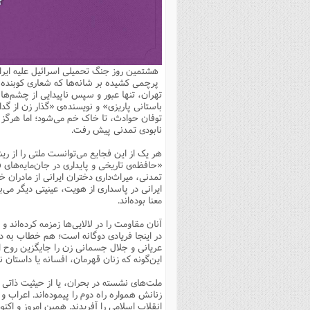
بانک پژوهشگران وفرهیختگان
مهدویت
زندگی نامه فرهیختگان
مد
دی
مقام
کارب
ذکر 
اخبار
فرهنگی
معرفی پژوهشگران
آداب و احکام اصناف
ا
ویژگ
مقال
ذکر 
معرفی سایت ها
عمومی
حوزه و دانشگاه
پایگاه های علمی
فرق 
راه 
تعاو
مهار
ذکر 
هشتمین روز جنگ تحمیلی اسرائیل علیه ایرا
اطلاعیه
فقه
اعتقادی
پایگاه های مذهبی
ا
توبه
روش 
ذکر 
پرچمی کشیده بر شانه‌ها که شعاری کوبنده‌
تهران، تنها عبور و سپس ناپیدایی از چشم‌ها ن
اخلاق
سیاسی
پایگاههای عقائد
عل
اهتم
ذکر 
باستانی پاریزی» و نویسنده‌ی «گذار زن از گد
توفان حوادث، تا خاک خم می‌شود؛ اما هرگز ن
اجتماعی
پایگاههای فرهنگی
عل
مجموعه پرسش ها و پاسخ ها
ذکر 
نابودی تمدنی پیش رفت.
جامعه
پایگاههای جامع موضوعات
ف
ذکر 
هر یک از این فجایع می‌توانست ملتی را از ریش
«حافظه‌ی تاریخی و پایداری در جان‌مایه‌های 
اخبار عمومی
پایگاههای اندیشمندان اسلام
ک
ذکر
تمدنی، میراث‌داری دختران ایرانی از مادران 
ایرانی در پاسداری از هویت، عینیتی دیگر می
خبرگزاری ها
پایگاه های پاسخ گویی به سوا
فق
معنا بوده‌اند.
پایگاه های پاسخ گویی به احک
آنان مقاومت را در لالایی‌ها زمزمه کرده‌اند
در اینجا فریادی دوگانه است؛ هم خطاب به 
پایگاه های تاریخی
منت
عریانی و جلال جسمانی زن را جایگزین روح ای
پایگاه های آموزشی
ا
این‌گونه که زنان قهرمان، افسانه یا داستان
فصل 
ملت‌های نشسته در بحران، یا از حیثیت ذاتی 
زنانش همواره راه دوم را پیموده‌اند. اعراب
فصلن
انقلاب اسلامی را آفریدند. همین امروز و اکن