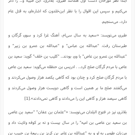
ابتدا نظر مورخان دست اول همانند طبری، بلاذری، ابن قتیبه و... را ذکر
س
م
ع
ف
ق
م
(
ه
ع
ع
ش
ز
م
ر
ش
می‌کنیم و سپس این اقوال را با نظر ابن‌خلدون که اشاره‌ای به قتل عام
پ
ا
ا
ا
ق
ح
ف
ت
گ
ع
ق
د
پ
ف
دارد، می‌سنجیم.
خ
(
ذ
ب
ت
ا
ش
م
ح
ع
ش
م
ع
س
2
م
ا
طبری می‌نویسد: «سعید به سال سى‌ام، آهنگ غزا کرد و سوى گرگان و
ا
خ
ت
خ
آ
م
ف
ق
ح
پ
ص
پ
د
ن
و
(
طبرستان رفت. "عبدالله بن عباس" و "عبدالله بن عمرو بن زبیر" و
آ
ه
ع
م
ش
ت
ت
د
پ
ج
ا
2
"عبدالله بن عمرو بن عاص" با وى بودند... "کلیب بن خلف" گوید: سعید بن
ا
ت
ی
گ
ش
ف
ا
(
ذ
عاص با مردم گرگان صلح کرد... . ادریس بن حنظله مى‌گوید: سعید بن عاص
ب
ش
م
ح
م
ا
ا
م
ا
م
با مردم گرگان صلح کرد و چنان بود که گاهى یکصد هزار وصول مى‌کردند و
ب
ا
ش
و
(
ف
م
ش
ف
ن
مى‌گفتند صلح ما بر همین است و گاهى دویست هزار وصول مى‌کردند و
م
پ
ع
و
ا
ت
ف
ه
ع
ا
(
ف
گاهى سیصد هزار و گاهى این را مى‌دادند و گاهى نمى‌دادند».
[1]
ت
ت
ق
ن
ح
ذ
غ
ش
م
بلاذری نیز در فتوح البلدان می‌نویسد: «"عثمان بن عفان" "سعید بن عاصى
ب
پ
ت
م
(
د
م
ه
ا
ت
بن سعید بن عاصى بن امیه" را در سال بیست و نه بر کوفه ولایت داد و
ف
ح
س
آ
و
ر
ش
ن
ع
ف
مرزبان طوس به او و به "عبدالله بن عامر بن کریز بن ربیعة بن حبیب بن
ع
م
د