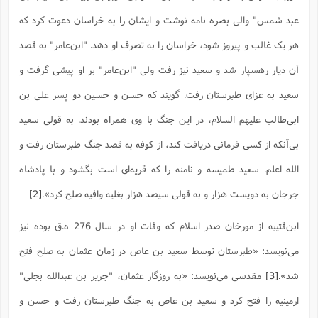
ت
ا
ا
ف
ح
ت
عبد شمس" والى بصره نامه نوشت و ایشان را به خراسان دعوت کرد که
ت
س
ن
ج
ذ
ق
ش
م
هر یک غالب و پیروز شود، خراسان را به تصرف او دهد. "ابن‌عامر" به قصد
و
م
م
س
م
ج
(
ا
آن دیار رهسپار شد و سعید نیز رفت ولى "ابن‌عامر" بر او پیشى گرفت و
و
ج
ش
ح
چ
م
سعید به غزاى طبرستان رفت. گویند که حسن و حسین دو پسر على بن
ع
س
ف
خ
(
ا
ف
ن
ابى‌طالب علیهم السلام، در این جنگ با وى همراه بودند. به قولى سعید
ن
ت
م
ذ
بى‌آنکه از کسى فرمانى دریافت کند، از کوفه به قصد جنگ طبرستان رفت و
م
ت
م
م
ک
الله اعلم. سعید طمیسه و نامنه را که قریه‌اى است بگشود و با پادشاه
ا
ش
(
ه
ش
پ
جرجان به دویست هزار و به قولى سیصد هزار بغلیه وافیه صلح کرد».
[2]
ع
ا
چ
و
ا
و
ع
ش
ابن‌قتیبه از مورخان صدر اسلام که وفات او در سال 276 ه.ق بوده نیز
پ
(
ف
ذ
ف
ن
می‌نویسد: «طبرستان توسط سعید بن عاص در زمان عثمان به صلح فتح
م
ز
ن
ت
ا
(
م
شد».
[3]
مقدسی می‌نویسد: «به روزگار عثمان، "جریر بن عبدالله بجلى"
ت
ح
م
ا
ارمینیه را فتح کرد و سعید بن عاص به جنگ طبرستان رفت و حسن و
ع
(
ع
ش