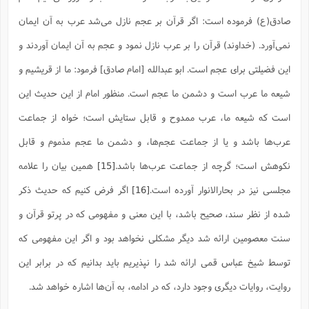
صادق(ع) فرموده است: اگر قرآن بر عجم نازل می‌شد عرب به آن ایمان
نمی‌آورد. (خداوند) قرآن را بر عرب نازل نمود و عجم به آن ایمان آوردند و
این فضیلتی برای عجم است. ابو عبدالله [امام صادق] فرمود: ما از قریشیم و
شیعه ما عرب است و دشمن ما عجم است. منظور امام از این حدیث این
است که شیعه ما، عرب ممدوح و قابل ستایش است؛ خواه از جماعت
عرب‌ها باشد و یا از جماعت عجم‌ها، و دشمن ما عجم مذموم و قابل
نکوهش است؛ گرچه از جماعت عرب‌ها باشد.
[15]
همین بیان را علامه
مجلسی نیز در بحارالانوار آورده است.
[16]
اگر فرض کنیم که حدیث ذکر
شده از نظر سند، صحیح باشد، با این معنی و مفهومی که در پرتو قرآن و
سنت معصومین ارائه شد دیگر مشکلی نخواهد بود و اگر این مفهومی که
توسط شیخ عباس قمی ارائه شد را نپذیریم باید بدانیم که در برابر این
روایت، روایات دیگری وجود دارد، که در ادامه، به آن‌ها اشاره خواهد شد.