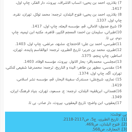
7) بلاذری، احمد بن یحیی؛ انساب الاشراف، بیروت، دار الفکر، چاپ اول،
1417.
8) بلاذری، احمد بن یحیی؛ فتوح البلدان، ترجمه: محمد توکل، تهران، نقره،
چاپ اول، 1337.
9) شیخ صدوق؛ الامالی، قم، مؤسسه البعثه، چاپ اول، 1417.
10)طبرانی، سلیمان بن احمد؛ المعجم الکبیر، قاهره، مکتبه ابن تیمیه، چاپ
دوم، بی تا.
11)طبرسی، احمد بن علی؛ الاحتجاج، مشهد، مرتضی، چاپ اول، 1403.
12)طبری، محمد بن جریر؛ تاریخ الطبری، ترجمه: ابوالقاسم پاینده، تهران،
اساطیر، چاپ پنجم، 1375.
13)مجلسی، محمدباقر؛ بحار الانوار، بیروت، مؤسسه الوفاء، 1403.
14) مقدسى، مطهر بن طاهر؛ البدء و التاریخ، ترجمه: محمد‌رضا شفیعى کدکنى،
تهران، آگه، چاپ اول، 1374.
15) نمازی، شیخ‌علی؛ مستدرک سفینة البحار، قم، مؤسسه نشر اسلامی،
1419.
16)همدانی، ابن‌فقیه؛ البلدان، ترجمه: ح. مسعود، تهران، بنیاد فرهنگ ایران،
1349.
17)یعقوبى، ابن واضح؛ تاریخ الیعقوبى، بیروت، دار صادر، بی تا.
پی نوشت:
[1]
. تاریخ الطبری، ج5، ص2117-2118.
[2]
. فتوح البلدان، ص469.
[3]
. المعارف، ص568.