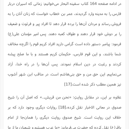
در ادامه صفحه 164 کتاب سفینه البحار می‌خوانیم: زمانی که اسیران دربار
فارس را به مدینه وارد گردیدند، عمر بن خطاب خواست که زنان آنان را به
فروش رساند و مردان آن‌ها را برده قرار دهد تا افراد پیر و فرتوت و ضعیف
را بر دوش خود قرار دهند و طواف کعبه دهند. پس امیر مؤمنان علی(ع)
فرمود: پیامبر دستور داده است گرامی دارید افراد کریم قوم را اگرچه مخالف
شما باشند، و این قوم فارس، حکیمان کریم هستند و با ما صلح پیشه
کردند و رغبت در دین اسلام نمودند. پس آن‌ها را در راه خدا، آزاد
می‌نماییم. این حق من و حق بنی‌هاشم است. در مناقب ابن شهر آشوب
نیز همین مطلب ذکر شده است.
[17]
علاوه بر این، در مقابل روایتِ: «نحن من قریش...» که اصل آن را شیخ
صدوق در معانی الاخبار نقل کرده،
[18]
روایات دیگری وجود دارد که بر
خلاف این روایت است. شیخ صدوق روایت دیگری را همان‌جا از امام
باقر(ع) نقل کرده که حضرت می‌فرماید: «ما عرب هستیم و شیعیان ما از ما