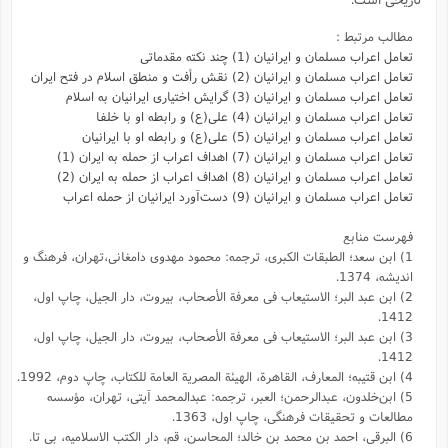
مطالب مرتبط :
تعامل اعراب مسلمان و ایرانیان (1) چند نکته مقدماتی
تعامل اعراب مسلمان و ایرانیان (2) نقش رأفت و منطق اسلام در فتح ایران
تعامل اعراب مسلمان و ایرانیان (3) گرایش اختیاری ایرانیان به اسلام
تعامل اعراب مسلمان و ایرانیان (4) علی(ع) و رابطه او با خلفا
تعامل اعراب مسلمان و ایرانیان (5) علی(ع) و رابطه‌ او با ایرانیان
تعامل اعراب مسلمان و ایرانیان (7) اهداف اعراب از حمله به ایران (1)
تعامل اعراب مسلمان و ایرانیان (8) اهداف اعراب از حمله به ایران (2)
تعامل اعراب مسلمان و ایرانیان (9) دست‌آورد ایرانیان از حمله اعراب
فهرست منابع
1) ابن سعد؛ الطبقات الکبری، ترجمه: محمود مهدوی دامغانی،تهران، فرهنگ و
اندیشه، 1374.
2) ابن عبد البر؛ الاستیعاب فى معرفة الأصحاب، بیروت، دار الجیل، چاپ اول،
1412.
3) ابن عبد البر؛ الاستیعاب فى معرفة الأصحاب، بیروت، دار الجیل، چاپ اول،
1412.
4) ابن قتیبه؛ المعارف، القاهرة، الهیئة المصریة العامة للکتاب، چاپ دوم، 1992.
5) ابن‌خلدون، عبدالرحمن؛ العبر، ترجمه: عبد‌المحمد آیتی، تهران، مؤسسه
مطالعات و تحقیقات فرهنگی، چاپ اول، 1363.
6) البرقی، احمد بن محمد بن خالد؛ المحاسن،‌ قم،‌ دار الکتب الاسلامیه، بی تا.