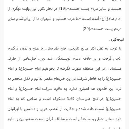
هستند و سایر مردم پست هستند».
[19]
در بحارالانوار نیز روایت دیگری از
امام صادق(ع) آمده است: «ما عرب هستیم و شیعیان ما از ایرانیانند و سایر
مردم پست هستند».
[20]
نتیجه‌گیری
با توجه به نقل اکثر منابع تاریخی، فتح طبرستان با صلح و بدون درگیری
انجام گرفت و بر خلاف ادعای نویسندگان ضد دین، قتل‌عامی از طرف
مسلمانان در این منطقه صورت نگرفته تا بخواهیم امام حسن(ع) و امام
حسین(ع) را به خاطر شرکت در این قتل‌عام مقصر بدانیم و نقل منحصر به
فرد ابن خلدون هم اعتباری ندارد. به علاوه شرکت امام حسن(ع) و امام
حسین(ع) در فتح طبرستان کاملا مشکوک است و سخنی که به امام
حسین(ع) نسبت داده شده و حکایت از تعصب عربی و دشمنی با ایرانیان
دارد سخنی جعلی و ساختگی است و مخالف قرآن، سنت معصومین و منابع
تاریخی است.