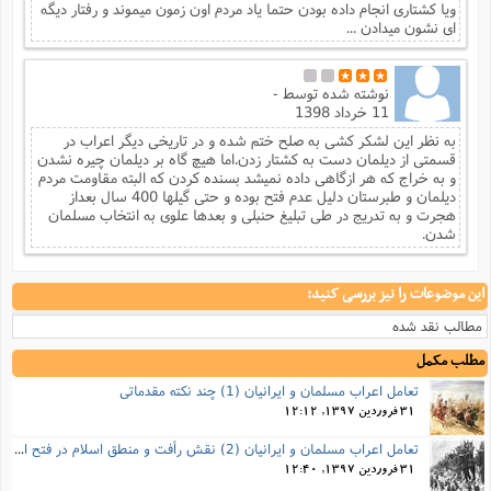
ویا کشتاری انجام داده بودن حتما یاد مردم اون زمون میموند و رفتار دیگه
ای نشون میدادن ...
نوشته شده توسط
-
11 خرداد 1398
به نظر این لشکر کشی به صلح ختم شده و در تاریخی دیگر اعراب در
قسمتی از دیلمان دست به کشتار زدن.اما هیچ گاه بر دیلمان چیره نشدن
و به خراج که هر ازگاهی داده نمیشد بسنده کردن که البته مقاومت مردم
دیلمان و طبرستان دلیل عدم فتح بوده و حتی گیلها 400 سال بعداز
هجرت و به تدریج در طی تبلیغ حنبلی و بعدها علوی به انتخاب مسلمان
شدن.
این موضوعات را نیز بررسی کنید:
مطالب نقد شده
مطلب مکمل
تعامل اعراب مسلمان و ایرانیان (1) چند نکته مقدماتی
31 فروردین 1397, 12:12
تعامل اعراب مسلمان و ایرانیان (2) نقش رأفت و منطق اسلام در فتح ایران
31 فروردین 1397, 12:40