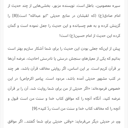
سیره معصومین، باطل است. نویسنده مزبور، بخشی‌هایی از چند حدیث از
امام صادق(ع) (که لقبشان در منابع حدیثی "ابو عبدالله" است)
[8]
را
گزینش کرده و به هم چسبانده و این حدیث را جعل نموده است و گمان
کرده این حدیث از امام حسین(ع) است!
پیش از این‌که جعلی بودن این حدیث را برای شما آشکار سازیم بهتر است
بدانیم که یکی از معیارهای سنجش درستی یا نادرستی احادیث، عرضه آن‌ها
بر قرآن کریم است. بر این اساس، اگر روایتی مخالف قرآن باشد، هر چند
در کتب مشهور حدیثی آمده باشد، مردود است. پیامبر اکرم(ص) در این
خصوص فرموده‌اند: «اگر حدیثى از من براى شما روایت شد، آن را بر قرآن
عرضه کنید، آنگاه آنچه را که موافق کتاب خدا و سنت من است قبول و
آنچه را که مخالف کتاب خدا و سنت من است ردّ کنید».‌
[9]
وی در حدیثی دیگر می‌فرماید: «وقتی حدیثی برای شما گفتند... اگر موافق