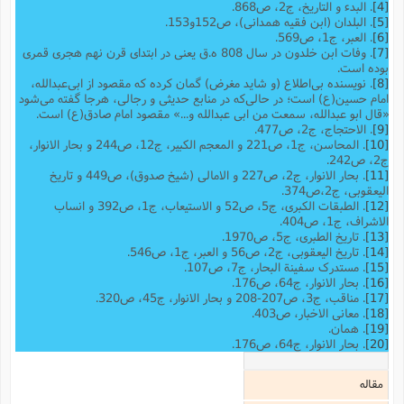
[4]
. البدء و التاریخ، ج2، ص868.
[5]
. البلدان (ابن فقیه همدانی)، ص152و153.
[6]
. العبر، ج1، ص569.
[7]
. وفات ابن خلدون در سال 808 ه.ق یعنی در ابتدای قرن نهم هجری قمری
بوده است.
[8]
. نویسنده بی‌اطلاع (و شاید مغرض) گمان کرده که مقصود از ابی‌عبدالله،
امام حسین(ع) است؛ در حالی‌که در منابع حدیثی و رجالی، هرجا گفته می‌شود
«قال ابو عبدالله، سمعت من ابی عبدالله و...» مقصود امام صادق(ع) است.
[9]
. الاحتجاج، ج2، ص477.
[10]
. المحاسن، ج1، ص221 و المعجم الکبیر، ج12، ص244 و بحار الانوار،
ج2، ص242.
[11]
. بحار الانوار، ج2، ص227 و الامالی (شیخ صدوق)، ص449 و تاریخ
الیعقوبى، ج‌2،ص374.
[12]
. الطبقات الکبری، ج5، ص52 و الاستیعاب، ج1، ص392 و انساب
الاشراف، ج1، ص404.
[13]
. تاریخ الطبری، ج5، ص1970.
[14]
. تاریخ الیعقوبی،‌ ج2، ص56 و العبر، ج1، ص546.
[15]
. مستدرک سفینة البحار، ج7، ص107.
[16]
. بحار الانوار، ج64، ص176.
[17]
. مناقب، ج3، ص207-208 و بحار الانوار، ج45، ص320.
[18]
. معانی الاخبار، ص403.
[19]
. همان.
[20]
. بحار الانوار، ج64، ص176.
مقاله