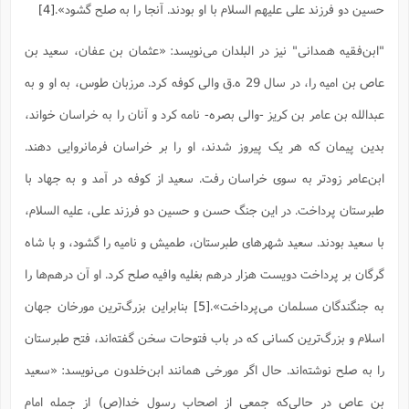
حسین دو فرزند على علیهم السلام با او بودند. آنجا را به صلح گشود».
[4]
ا
ش
و
ف
(
ذ
"ابن‌فقیه همدانی" نیز در البلدان می‌نویسد: «عثمان بن عفان، سعید بن
ن
م
م
غ
عاص بن امیه را، در سال 29 ه.ق والى کوفه کرد. مرزبان طوس، به او و به
م
م
(
عبدالله بن عامر بن کریز -والى بصره- نامه کرد و آنان را به خراسان خواند،
ش
ب
بدین پیمان که هر یک پیروز شدند، او را بر خراسان فرمانروایى دهند.
ه
(
و
ابن‌عامر زودتر به سوى خراسان رفت. سعید از کوفه در آمد و به جهاد با
ن
ا
ف
ح
طبرستان پرداخت. در این جنگ حسن و حسین دو فرزند على، علیه السلام،
م
(
با سعید بودند. سعید شهرهاى طبرستان، طمیش و نامیه را گشود، و با شاه
م
ن
گرگان بر پرداخت دویست هزار درهم بغلیه‌ وافیه صلح کرد. او آن درهم‌ها را
ش
(
د
به جنگندگان مسلمان مى‌پرداخت».
[5]
بنابراین بزرگ‌ترین مورخان جهان
س
ف
ف
م
اسلام و بزرگ‌ترین کسانی که در باب فتوحات سخن گفته‌اند، فتح طبرستان
ش
م
را به صلح نوشته‌اند. حال اگر مورخی همانند ابن‌خلدون می‌نویسد: «سعید
بن عاص در حالی‌که جمعی از اصحاب رسول خدا(ص) از جمله امام