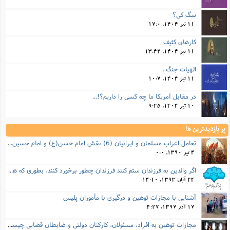
سگ کی؟
11 تیر 1404, 17:0
کارهای کثیف
11 تیر 1404, 13:42
الهیات جنگ...
11 تیر 1404, 10:7
در مقابل آمریکا ما چه کسی را داریم؟!...
10 تیر 1404, 9:25
پر بازدیدترین ها
تعامل اعراب مسلمان و ایرانیان (6) نقش امام حسن(ع) و امام حسین(ع) در فتح ایران
4 تیر 1390, 0:0
اگر والدین به فرزندان ستم کنند فرزندان چطور برخورد کنند، بطوری که هم موجب ناراحتی آنها نشود و هم بتوانند آنها را امر به معروف و نهی از منکر کنند، و اگر نصیحت تأثیر نداشت چطور باید با آنها برخورد کرد؟
24 آبان 1393, 14:10
آشنایی با مجازات توهین و درگیری با مأموران پلیس
17 آذر 1397, 4:27
مجازات‌ توهین به افراد، مسئولان، کارکنان دولتی و ضابطان قضایی چیست؟