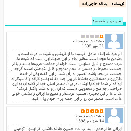
نویسنده
یدالله حاجی‌زاده
نظر خود را بنویسید!
نوشته شده توسط
-
21 مهر 1398
ابو عبدالله [امام صادق] فرمود: ما از قریشیم و شیعه ما عرب است و
دشمن ما عجم است. منظور امام از این حدیث این است که شیعه ما،
عرب ممدوح و قابل ستایش است؛ خواه از جماعت عرب‌ها باشد و یا از
جماعت عجم‌ها، و دشمن ما عجم مذموم و قابل نکوهش است؛ گرچه از
جماعت عرب‌ها باشد. تفسیر به رأی شما از این گفته یکی از خنده
دارترین و مضحکترین بخشها در بین چند مقاله یکسونگرانه و کاسبکارانه
ایه که از شما خوندم! ایشان در بیان منظور اصلی خود از گفته ای به این
صراحت، چه منع و محدویتی داشتند که اون رو به شما واگذار کردند؟
مثال: ما از ایل بختیاری هستیم دوستدار و مطیع ما ایرانی و دشمن خونی
ما ... است، منظور من رو از این جمله برای خودم بیان کنید.
نوشته شده توسط
-
14 شهریور 1398
ایرانی ها از همون ابتدا ب امام حسین علاقه داشتن اگر ایشون توهینی