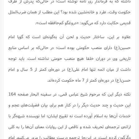
داشته که به فرماندار ری نامه نوشته است؛ ‌در حالی‌که پدرش از طرف
حکومت وقت، طرد و خانه‌نشین شده بود؟ این مطلب از همان ضرب‌المثل
قدیمی حکایت دارد که می‌گوید: ‌«دروغگو کم‌حافظه است».
علاوه بر این، ساختار حدیث و لحن آن به‌گونه‌ای است که گویا امام
حسین(ع) دارای منصب حکومتی بوده است؛ در حالی‌که بر اساس منابع
تاریخی وی در دوران خلفا هیچ منصب حومتی نداشته است. باید توجه
داشت از میان ائمه تنها امام علی(ع) در دوره‌ای کمتر از 5 سال و امام
حسن(ع) در دوره‌ای کمتر از 7 ماه حکومت کرده‌اند.
نکته دیگر این که مرحوم شیخ عباس قمی، در سفینه البحار صفحه 164
این حدیث و چند حدیث دیگر را در کنار هم برای بیان فضیلت‌های عجم و
خدمات آن‌ها به اسلام آورده است نه تقبیح ایشان؛ اما نویسنده شبهه‌گر با
ارائه‌ی ترجمه‌ای تحریف شده و ناقص از این روایات معنای آن‌ها را به کلی
دگرگون کرده است. در این‌جا ترجمه درست مطالب را مرور می‌کنیم. امام