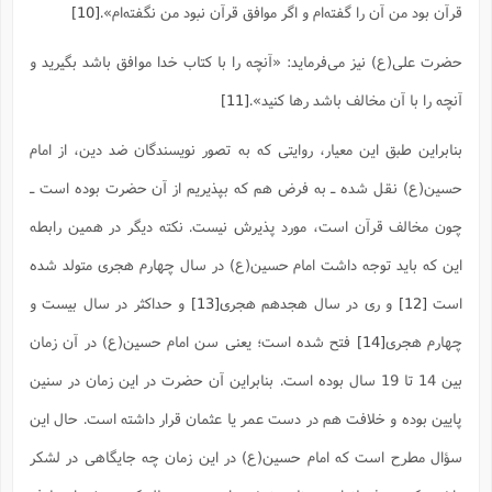
قرآن بود من آن را گفته‌ام و اگر موافق قرآن نبود من نگفته‌ام‌».
[10]
حضرت علی(ع) نیز می‌فرماید: «آنچه را با کتاب خدا موافق باشد بگیرید و
آنچه را با آن مخالف باشد رها کنید».
[11]
بنابراین طبق این معیار، روایتی که به تصور نویسندگان ضد دین، از امام
حسین(ع) نقل شده ـ به فرض هم که بپذیریم از آن حضرت بوده است ـ
چون مخالف قرآن است، مورد پذیرش نیست. نکته دیگر در همین رابطه
این که باید توجه داشت امام حسین(ع) در سال چهارم هجری متولد شده
است
[12]
و ری در سال هجدهم هجری
[13]
و حداکثر در سال بیست و
چهارم هجری
[14]
فتح شده است؛ یعنی سن امام حسین(ع) در آن زمان
بین 14 تا 19 سال بوده است. بنابراین آن حضرت در این زمان در سنین
پایین بوده و خلافت هم در دست عمر یا عثمان قرار داشته است. حال این
سؤال مطرح است که امام حسین(ع) در این زمان چه جایگاهی در لشکر