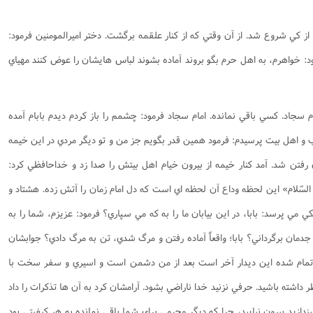
نامه سبک زندگی
پيش شماره 2 فصلنامه مطالعات معنوی
شماره اول فصل نامه تربیت تبلیغی
از كي شروع شد. از آن وقتي كه از كنار علقمه برگشت. دختر اميرالمومنين فرمود:
 تربیتی
آئین دوست یابی
شماره دوم فصل نامه تربیت تبلیغی
شماره اول فصل نامه مطالعات معنوی
د: خواهرم، به اهل حرم بگو بروند آماده بشوند لباس هايشان را عوض كنند مهياي
انواده
شماره دوم فصل نامه مطالعات معنوی
شماره سوم و چهارم فصل نامه تربیت تبلیغی
شماره سوم فصل نامه مطالعات معنوی
شماره پنج و شش فصل نامه تربیت تبلیغی
شماره چهارم و پنجم فصل نامه مطالعات معنوی
سجاد. كسي باقي نمانده. امام سجاد فرمود: چشمم را باز كردم ديدم بابام آمده
شماره ششم فصل نامه مطالعات معنوی
 اهل بيت پرسيدم: فرمود همين قدر بگويم جز من و تو ديگر مردي در اين خيمه
شماره هشتم و نهم فصل‌نامه مطالعات معنوی
 رفتن شد. آمد كنار خيمه از بيرون خيام اهل بيتش را صدا زد و خداحافظي كرد:
شماره دهم فصل‌نامه مطالعات معنوی
 السّلام» اين لحظه وداع آن لحظه اي است كه دل امام زمان را آتش زده. هشتاد و
 مي پرسد: بابا، در اين بيابان ما را به كه مي سپاري؟ فرمود: عزيزم، شما را به
 جدمان برگرداني؟ بابا؛ واقعاً آماده رفتن و مرگ شدي، تن به مرگ دادي؟ جوابشان
كار تمام شده اين ديدار آخر است بعد از من دشمن است و اسيري و سفر سخت با
 داشته باشيد. حرفي نزنيد خدا ناراضي بشود. آرامشان كرد به آن ها تذكرات را داد
يندازيد بيرون نياييد، چرا كه ديگر محرمي براي شما باقي نمانده به هر كيفيتي بود