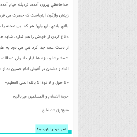
خداحافظي بيرون آمده، نزديك خيام آمده پر
زينش واژگون اينجاست كه حضرت مي فرما
بالاي بلندي، اي واي! هر كه اين صحنه را
دفاع كردن از خودش را هم ندارد، شايد ه
از دست عمه جدا كرد هي مي دود به طرف 
شمشيرها و نيزه ها قرار داد ولي عبدالله
افتاد و دشمن در آغوش امام حسين به او ح
«لا حول و لا قوة الا بالله العلی العظیم»
حجة الاسلام و المسلمین میرباقری
منبع:
پژوهه تبلیغ
نظر خود را بنویسید!