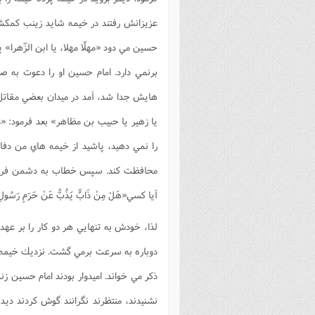
عزيزانش رفتند در خيمه شايد زينب كمكش 
حسين مي دود
«مهلًا مهلا، يا ابن الزّهرا»
پس
برنمي دارد. امام حسين او را دعوت به ص
هايش جدا شد، آمد در ميدان بعضي مقاتل 
يا زهير يا حبيب بن مظاهر»
بعد فرمود:
«ما
را نمي دهيد، پاشيد از خيمه هاي من دف
محافظت كند. سپس خطاب به دشمن فرم
آيا كسي«هَلْ مِنْ ذَابٍّ يَذُبُّ عَنْ حَرَمِ رَسُولِ ا
لذا، خودش به تنهايي هر دو كار را بر ع
دوباره به سرعت برمي گشت. نزديك خيمه
ذكر مي خواند. اميدوار بودند امام حسين
نشنيدند، منتظرند نگرانند گوش كردند ديد