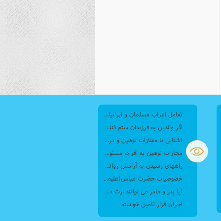
تعامل اعراب مسلمان و ایرانیان (6) نقش امام حسن(ع) و امام حسین(ع) در فتح ایران
اگر والدین به فرزندان ستم کنند فرزندان چطور برخورد کنند، بطوری که هم موجب ناراحتی آنها نشود و هم بتوانند آنها را امر به معروف و نهی از منکر کنند، و اگر نصیحت تأثیر نداشت چطور باید با آنها برخورد کرد؟
آشنایی با مجازات توهین و درگیری با مأموران پلیس
مجازات‌ توهین به افراد، مسئولان، کارکنان دولتی و ضابطان قضایی چیست؟
راههای رسیدن به آرامش روانی از نگاه قرآن
خصوصيات حضرت عباس(عليه السلام)
آیا پدر و مادر می توانند ارث دختر و پسر را تغییر بدهند و دیگر اینکه آیا می توانند وصیت کنند که به یکی بیشتر و به دیگری کمتر بدهند؟
اجرای قرار تامین خواسته