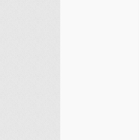
نصیریه (شیعی)
سایر فرق شیعی