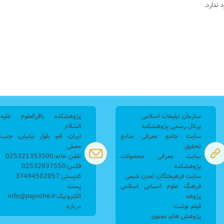
ندارد.
سازمان تبلیغات اسلامی
پژوهشکده باقرالعلوم علیه
پرتال رسمی پژوهشکده
السّلام
سایت جامع معرفی منابع
ایران، قم، بلوار نیایش، جنب
تحقیق
مصلی
سایت معرفی محصولات
تلفن خانه:025321353500
پژوهشکده
فکس:02532937550
سایت فرهیختگان تمدن شیعی
کدپستی:37494502057
فرهنگ علوم انسانی اسلامی
پست
پژوهه
الکترونیک:info@pajoohe.ir
فیلم نوشت
درباره
پژوهش های معنوی