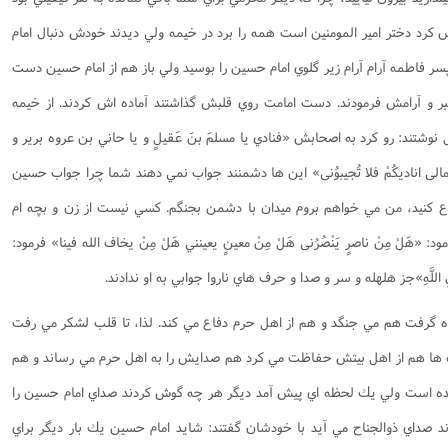
كرد دختر امير المومنين است همه را برد در خيمه ولي ديدند خودش دنبال امام
ر فاطمه آرام آرام زير گلوي امام حسين را بوسيد ولي باز هم از امام حسين دست
بر و آرامش فرمودند. دست امامت روي قلبش گذاشتند آماده اش كردند. از خيمه
نوشتند: رو كرد به اصحابش «فنادي
يا مسلمَ بنَ عَقيلٍ و يا حاني بن عروه برير و
لى اناديكُمْ فلا تُجيبوُنى»
اين ها دشمنند جواب نمي دهند شما چرا جواب حسين
اع كنيد، من مي خواهم بروم ميدان با دشمن بجنگم. كسي نيست از زن و بچه ام
ود:
«هَلْ مِنْ ناصرٍ يَنْصُرُنى هَلْ مِنْ معينٍ يعينني هَلْ مِنْ يخاف الله فينا» فرمود:
للَّهِ»
جز هلهله و سر و صدا و حرف هاي ناروا جوابي به او ندادند.
هده گرفت هم مي جنگد و هم از اهل حرم دفاع مي كند. لذا، تا قلب لشكر مي رفت
 ها هم از اهل بيتش حفاظت مي كرد هم صدايش را به اهل حرم مي رساند و هم
 زنده است ولي يك لحظه اي پيش آمد ديگر هر چه گوش كردند صداي امام حسين را
ند صداي ذوالجناح مي آيد با خودشان گفتند: شايد امام حسين يك بار ديگر براي