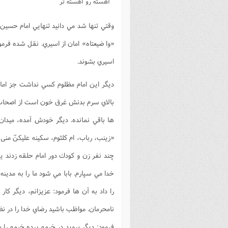
آهسته رو آهسته تر
فصل 
وقتي تنها شد مي دانيد تنهايي امام حسين 
علوم
«وا ضيعتاه» امان از اسيري. نقل شده فرمو
خ
اسيري بشوند.
ديگر اين امام مظلوم كسي نداشت جز امام 
بالاي سرم بدنش غرق خون است از اصحاب و
ها باقي نمانده. ديگر خودش آمده، ميدان
«زينب، رباب، ام كلثوم، سكينه عليكنّ منى
چند نفر زن و كودك دور امام حلقه زدند يكي
خدا مي سپارم. بابا مي شود ما را به مدينه
را داد به آن ها فرمود: عزيزانم، ديگر 
نامحرمان. مواظب باشيد رضاي خدا را در نظر
فرمود: ديگر برويد در خيمه پرده خيمه را ب