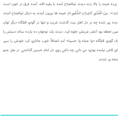
ده خيمه را بالا زدند ديدند ذوالجناح آمده يا بقيه الله، آمده غرق در خون است
يد:
«.. مِنَ الْخُدُورِ نَاشِرَاتِ الشُّعُورِ»
از خيمه ها بيرون آمدند به دنبال ذوالجناح آمدند
 ديده پير شده چه بر دل اهل بيت گذشت غريب و تنها در گودي قتلگاه ديگر توان
مين لحظه بود آنقدر غربتش جلوه كرد، ديدند يك نوجوان ده يازده ساله دستش را
گودي قتلگاه «وا عماه وا حسينا» آمد انصافاً خوب جانازي كرد خودش را سپر
، اي كاش نيامده بودي؛ مي داني چه داغي روي دل امام حسين گذاشتي. در بغل عمو
مله ور شدند.