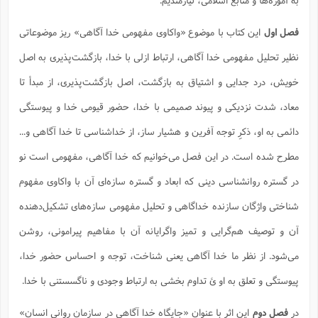
س
م
ع
ف
ق
م
(
ه
ع
ع
ش
ز
م
ر
ش
پ
ا
ا
ا
فصل اول
این کتاب با موضوع «واکاوی مفهومی خدا آگاهی» ریز موضوعاتی
ق
ح
ف
ت
گ
ع
ق
د
پ
ف
خ
(
ذ
نظیر تحلیل مفهومی خدا آگاهی، ارتباط ازلی با خدا، بازگشت‌پذیری به اصل
ب
ت
ا
ش
م
ح
ع
ش
م
ع
س
2
م
ا
خویش، درد جدایی و اشتیاق به بازگشت،‌ اصل بازگشت‌پذیری،‌ از مبدأ تا
ا
خ
ت
خ
آ
م
ف
ق
ح
پ
ص
پ
د
ن
معاد، شدت نزدیکی و پیوند صمیمی با خدا، حضور قیومی خدا و پیوستگی
و
(
آ
ه
ع
م
ش
ت
ت
د
پ
ج
ا
2
دائمی به او، ذکرِ توجه آفرین و هشیار ساز، از خداشناسی تا خدا آگاهی و...
ا
ت
ی
گ
ش
ف
ا
(
ذ
مطرح شده است. در این فصل می‌خوانیم که خدا آگاهی، مفهومی است نو
ب
ش
م
ح
م
ا
ا
م
ا
م
در گستره روانشناسی دینی که ابعاد و گستره سازه‌ای آن با واکاوی مفهوم
ب
ا
ش
و
(
ف
م
ش
ف
ن
شناختی واژگان سازنده خداگاهی و تحلیل مفهومی سازه‌های تشکیل‌دهنده
م
پ
ع
و
ا
ت
ف
ه
ع
ا
(
آن و توصیف هم‌گرایی و تمیز واگرایانه آن با مفاهیم پیرامونی، روشن
ف
ت
ت
ق
ن
ح
می‌شود. از نظر ما خدا آگاهی یعنی شناخت، توجه و احساس حضور خدا،
ذ
غ
ش
م
ب
پ
ت
م
(
د
م
پیوستگی و تعلق به او ئ تداوم بخشی به ارتباط وجودی و ناگسستنی با خدا.
ه
ا
ت
ف
ح
س
آ
و
ر
ش
ن
ع
در
فصل دوم
این اثر با عنوان «جایگاه خدا آگاهی در سازمان روانی انسان»
ف
ع
م
د