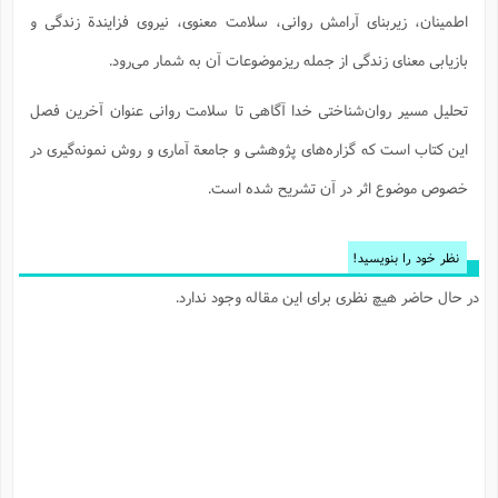
ا
ش
اطمینان، زیربنای آرامش روانی، سلامت معنوی، نیروی فزایندة زندگی و
و
ف
(
بازیابی معنای زندگی از جمله ریزموضوعات آن به شمار می‌رود.
ذ
ن
م
م
غ
م
تحلیل مسیر روان‌شناختی خدا آگاهی تا سلامت روانی عنوان آخرین فصل
م
(
این کتاب است که گزاره‌های پژوهشی و جامعة آماری و روش نمونه‌گیری در
ش
ب
ه
(
خصوص موضوع اثر در آن تشریح شده است.
و
ن
ا
ف
ح
نظر خود را بنویسید!
م
(
م
در حال حاضر هیچ نظری برای این مقاله وجود ندارد.
ن
ش
(
د
س
ف
ف
م
ش
م