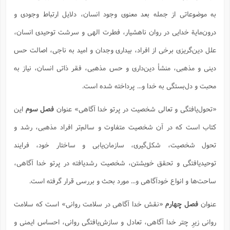
ت
ا
ا
ف
ح
ت
به موضوعاتی از جمله بعد معنوی وجود انسان، دلایل ارتباط وجودی و
ت
س
ن
ج
ذ
ق
ش
م
درون‌مایة خدایی در روان ناهشیار، فطرت الهی و سرشت توحیدی انسان،
و
م
م
س
م
ج
(
علل دین‌گریزی برخی از افراد، بیداری وجدان و امید به ناجی، اصالت حس
ا
و
ج
ش
ح
چ
م
دینی و مذهبی، منشأ دین‌داری و حس مذهبی، فقر ذاتی انسان، نیاز به
ع
س
ف
خ
(
ا
ف
ن
محبت و دل‌بستگی به خدا و... پرداخته شده است.
ن
ت
م
ذ
م
ت
«تحول‌یافتگی و تعالی شخصیت در پرتو خدا آگاهی» عنوان
فصل سوم
این
م
م
ک
ا
ش
(
کتاب است که در آن شخصیت متفاوت و سالم‌تر افراد مذهبی، رشد و
ه
ش
پ
ع
تحول شخصیت، شکل‌گیری، سازمان‌یابی و ساختار خود، فرایند
ا
چ
و
ا
و
ع
ش
توحید‌یافتگی و تحقق خویشتن، شخصیت رشدیافته در پرتو خدا آگاهی،
پ
(
ف
ذ
ف
ن
ساحت‌ها و انواع خودآگاهی و... مورد بحث و بررسی قرار گرفته است.
م
ز
ن
ت
ا
(
م
ت
عنوان
فصل چهارم
«نقش خدا آگاهی در سلامت روانی» است که سلامت
ح
م
ا
ع
روانی زیرِ چتر خدا آگاهی، تعادل و سازش‌یافتگی روانی، احساس ایمنی و
(
ع
ش