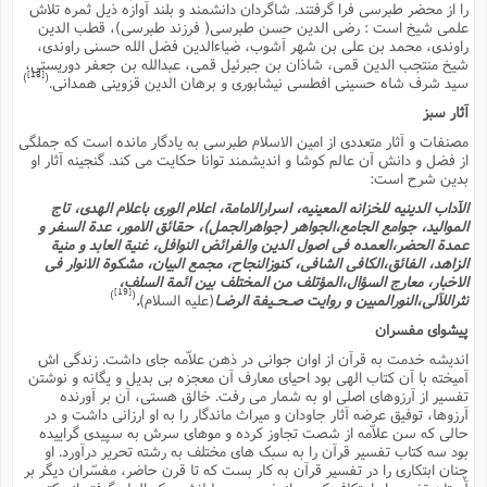
را از محضر طبرسى فرا گرفتند. شاگردان دانشمند و بلند آوازه ذیل ثمره تلاش
ا
ش
علمى شیخ است : رضى الدین حسن طبرسى( فرزند طبرسى)، قطب الدین
و
ف
راوندى، محمد بن على بن شهر آشوب، ضیاءالدین فضل الله حسنى راوندى،
(
ذ
شیخ منتجب الدین قمى، شاذان بن جبرئیل قمى، عبدالله بن جعفر دوریستى،
ن
[18]
)
(
م
سید شرف شاه حسینى افطسى نیشابورى و برهان الدین قزوینى همدانى.
م
غ
م
م
آثار سبز
(
مصنفات و آثار متعددى از امین الاسلام طبرسى به یادگار مانده است که جملگى
ش
ب
از فضل و دانش آن عالم کوشا و اندیشمند توانا حکایت مى کند. گنجینه آثار او
ه
بدین شرح است:
(
و
الآداب الدینیه للخزانه المعینیه، اسرارالامامة، اعلام الورى باعلام الهدى، تاج
ن
ا
الموالید، جوامع الجامع،الجواهر (جواهرالجمل)، حقائق الامور، عدة السفر و
ف
ح
عمدة الحضر،العمده فى اصول الدین والفرائض النوافل، غنیة العابد و منیة
الزاهد، الفائق،الکافى الشافى، کنوزالنجاح، مجمع البیان، مشکوة الانوار فى
م
(
الاخبار، معارج السؤال،المؤتلف من المختلف بین ائمة السلف،
م
[19]
)
(
نثراللآلى،النورالمبین و روایت صـحـیفة الرضـا
(علیه السلام)
.
ن
ش
پیشواى مفسران
(
د
اندیشه خدمت به قرآن از اوان جوانى در ذهن علاّمه جاى داشت. زندگى اش
س
ف
آمیخته با آن کتاب الهى بود احیاى معارف آن معجزه بى بدیل و یگانه و نوشتن
ف
تفسیر از آرزوهاى اصلى او به شمار مى رفت. خالق هستى، آن بر آورنده
م
آرزوها، توفیق عرضه آثار جاودان و میراث ماندگار را به او ارزانى داشت و در
ش
م
حالى که سن علاّمه از شصت تجاوز کرده و موهاى سرش به سپیدى گراییده
بود سه کتاب تفسیر قرآن را به سبک هاى مختلف به رشته تحریر درآورد. او
چنان ابتکارى را در تفسیر قرآن به کار بست که تا قرن حاضر، مفسّران دیگر بر