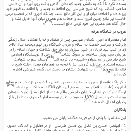
بسنده نکرد تا آنکه به دانش جدید که بدان آگاهى یافت روى آورد و آن دانش
صاحب کشّاف بود که شیخ طبرسى این اطلاعات جدید را با اطلاعات قدیم خود
پیوند داد و اختلاف میان او و این کار مانع نشد، چنانکه امورى که از تعصب برمى
خاست نیز مانع چنین امرى نشد و حجاب هم عصرى میان آنها حایل نشد و
[51]
)
(
حال آنکه هم عصرى نیز خود نوعى مانع است... .
»
غروب در شامگاه عرفه
امام مفسران، امین الاسلام طبرسى پس از هفتاد و نه(یا هشتاد) سال زندگى
بابرکت و سراسر خدمت به اسلام و مردم، شبانگاه روز نهم ذیحجه سال 548
ق. در شب عید قربان در شهر سبزوار به دیار حق شتافت و جهان اسلام را در
[52]
)
(
عزایش سیه پوش ساخته، در سوگ نشاند.
برخى از نویسندگان اسلامى
[53]
)
(
شیخ طبرسى را به عنوان «شهید» یاد کرده اند.
وسیله سم به شهادت
رسیده است. در مقابل، گروهى نیز با توجه به همزمان بودن رحلت شیخ با
[54]
)
(
فتنه طائفه وغُز
، به شهادت ایشان به دست این گروه شورشى اشاره
[55]
)
(
کرده اند.
پیکر پاک علامه از سبزوار به مشهد مقدس انتقال یافت و در نزدیکى حرم مطهر
[56]
)
(
امام رضا(علیه السلام)در محلى به نام قبرستان قتلگاه به خاک سپرده شد.
آرامگاه او که در ابتداى خیابان طبرسى واقع شده، از آغاز، محل زیارت مؤمنان
بوده است و در سال 1370 به موجب طرح توسعه اطراف حرم، به داخل باغ
[57]
)
(
رضوان انتقال داده شد.
یادگاران
این مقاله را با یادى از دو فرزند علاّمه، پایان مى دهیم.
1 - ابونصر، حسن بن فضل بن حسن طبرسى : او در فضایل و کمالات معنوى
مرتبه اى بلند داشت و محدث قمى از او به عنوان فاضلِ کامل، فقیه و محدث