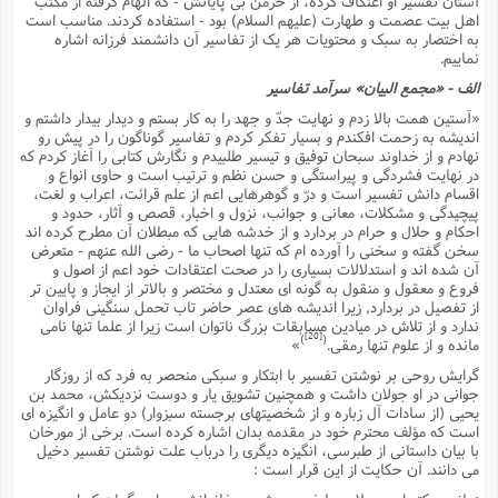
آستان تفسیر او اعتکاف کرده، از خرمن بى پایانش - که الهام گرفته از مکتب
اهل بیت عصمت و طهارت (علیهم السلام) بود - استفاده کردند. مناسب است
به اختصار به سبک و محتویات هر یک از تفاسیر آن دانشمند فرزانه اشاره
نماییم.
الف - «مجمع البیان» سرآمد تفاسیر
«آستین همت بالا زدم و نهایت جدّ و جهد را به کار بستم و دیدار بیدار داشتم و
اندیشه به زحمت افکندم و بسیار تفکر کردم و تفاسیر گوناگون را در پیش رو
نهادم و از خداوند سبحان توفیق و تیسیر طلبیدم و نگارش کتابى را آغاز کردم که
در نهایت فشردگى و پیراستگى و حسن نظم و ترتیب است و حاوى انواع و
اقسام دانش تفسیر است و درّ و گوهرهایى اعم از علم قرائت، اعراب و لغت،
پیچیدگى و مشکلات، معانى و جوانب، نزول و اخبار، قصص و آثار، حدود و
احکام و حلال و حرام در بردارد و از خدشه هایى که مبطلان آن مطرح کرده اند
سخن گفته و سخنى را آورده ام که تنها اصحاب ما - رضى الله عنهم - متعرض
آن شده اند و استدلالات بسیارى را در صحت اعتقادات خود اعم از اصول و
فروع و معقول و منقول به گونه اى معتدل و مختصر و بالاتر از ایجاز و پایین تر
از تفصیل در بردارد, زیرا اندیشه هاى عصر حاضر تاب تحمل سنگینى فراوان
ندارد و از تلاش در میادین مسابقات بزرگ ناتوان است زیرا از علما تنها نامى
[20]
)
(
مانده و از علوم تنها رمقى.
»
گرایش روحى بر نوشتن تفسیر با ابتکار و سبکى منحصر به فرد که از روزگار
جوانى در او جولان داشت و همچنین تشویق یار و دوست نزدیکش، محمد بن
یحیى (از سادات آل زباره و از شخصیتهاى برجسته سبزوار) دو عامل و انگیزه اى
است که مؤلف محترم خود در مقدمه بدان اشاره کرده است. برخى از مورخان
با بیان داستانى از طبرسى، انگیزه دیگرى را درباب علت نوشتن تفسیر دخیل
مى دانند. آن حکایت از این قرار است :