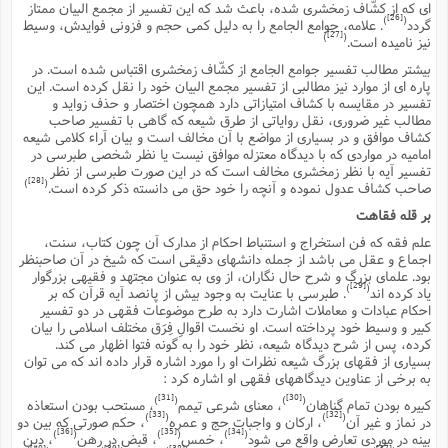
اى که از کشّاف زمخشرى شده، باعث شد که این تفسیر از مجمع البیان ممتاز
[26]
)
(
گردد
. علامه، جوامع الجامع را به دلیل کمى حجم و فزونى فوایدش، وسیط
[27]
)
(
نیز نامیده است.
بیشتر مطالب تفسیر جوامع الجامع از کشّاف زمخشرى اقتباس شده است. در
پاره اى از موارد نیز مطالبى از تفسیر مجمع البیان خود را نقل کرده است. این
تفسیر در مقایسه با کشاف امتیازاتى دارد همچون اختصار و حذف زواید و
مطالب غیر ضرورى، نقل روایاتى از طرق شیعه که گاهى با تفسیر صاحب
کشاف موافق و در بسیارى از مواضع با آن مخالف است و بیان آراء کلامى شیعه
امامیه در مواردى که با دیدگاه معتزله موافق نیست یا نظر شخصى طبرسى در
تفسیر آیه با نظر زمخشرى مخالف است که در این صورت طبرسى از نظر
[28]
)
(
صاحب کشاف عدول نموده و آنچه را خود حق مى دانسته ذکر کرده است.
بر قله فقاهت
علم فقه که فن استخراج و استنباط احکام از مدارک آن چون کتاب، سنت،
اجماع و عقل مى باشد از جمله دانشهاى دقیقى است که شیخ در آن صاحبنظر
بود. علماى بزرگ و شرح حال نگاران، از وى به عنوان مجتهد و فقیهى بزرگوار
[29]
)
(
یاد کرده اند
. طبرسى با عنایت به وجود بیش از پانصد آیه قرآن که بر
احکام عبادات و معاملات اشارت دارد به طرح موضوعات فقهى در دو تفسیر
کبیر و وسیط خود پرداخته است. او نخست اقوالِ فِرَق مختلف اسلامى را بیان
کرده، پس از شرح دیدگاه شیعه، نظر خود را به گونه فتوا اظهار مى کند.
بسیارى از فقهاى بزرگ شیعه نظرات او را مورد اشاره قرار داده اند که مى توان
به برخى از عناوین دیدگاههاى فقهى او اشاره کرد :
[31]
[30]
)
(
)
(
کبیره بودن تمام گناهان
، معناى شرعى تیمم
، مستحب بودن استعاذه
[33]
[32]
)
(
)
(
در نماز و غیر آن
، ارکان و واجبات حج و عمره
، حکم صورتى که بین دو
[36]
[35]
[34]
)
(
)
(
)
(
بینه در موردى تعارض واقع مى شود
، خمس
، قبض در رهن
، دین