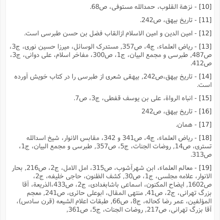
[10]
- نزهة القلوب، حمدالله مستوفى، ص68.
[11]
- تاریخ بیهق، ص242.
[12]
- امین الدین و امین الاسلام ازالقاب فضل بن حسن طبرسى است.
[13]
- ریاض العلماء، ج4، ص357, مستدرک الوسائل، میرزا حسین نورى، ج3،
ص487, طبرسى و مجمع البیان، ج1، ص300، مفاخر اسلام، على دوانى، ج3،
ص412.
[14]
- تاریخ بیهق،ص242, بیهقى شعرى از طبرسى را در کتاب خویش آورده
است.
[15]
- انباه الرواة، على بن یوسف قفطى، ج3، ص7.
[16]
- تاریخ بیهق، ص242
[17]
- همان.
[18]
- ریاض العلماء، ج4، ص341 و 342، مقابس الانوار، شیخ اسدالله
تسترى، ص14, روضات الجنات، ج5، ص357, طبرسى و مجمع البیان، ج1،
ص313.
[19]
- معالم العلماء، ابن شهرآشوب، ص315، امل الامل، ج2، ص216, بحار
الانوار، علامه مجلسى، ج1، ص30, کشف الظنون، حاجى خلیفه، ج2،
ص1602, ایضاح المکنون، اسماعى باشابغدادى، ج2، ص433،الذریعة، آقا
بزرگ تهرانى، ج2، ص41, منتهى المقال، ابوعلى حائرى، ص241, معجم
المؤلفین، عمر رضا کحاله، ج8، ص66, طبقات اعلام الشیعه (قرن سادس)،
آقا بزرگ تهرانى، ص217, روضات الجنات، ج5، ص361,