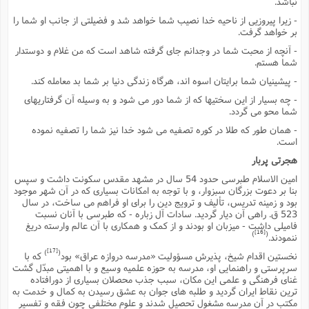
نباشد.
ت
ا
ا
ف
ح
ت
- زیرا پیروزیى از ناحیه خدا نصیب شما خواهد شد و فضیلتى از جانب او شما را
ت
س
ن
ج
بر خواهد گرفت.
ذ
ق
ش
م
و
م
- آنچه از محبت شما در وجدانم جاى گرفته شاهد است که من غلام و دوستدار
م
س
م
ج
شما هستم.
(
ا
و
- پیشینیان شما برایتان اسوه اند، هرگاه زندگى دنیا بر شما بد معامله کند.
ج
ش
ح
چ
م
ع
س
- چه بسیار از این سختیها که از شما دور مى شود و به وسیله آن گرفتاریهاى
ف
خ
(
ا
شما محو مى گردد.
ف
ن
ن
ت
م
- همان طور که طلا در کوره تصفیه مى شود خدا نیز شما را تصفیه نموده
ذ
م
است.
ت
م
م
ک
هجرتى پربار
ا
ش
(
امین الاسلام طبرسى حدود 54 سال در مشهد مقدس سکونت داشت و سپس
ه
ش
پ
بنا بر دعوت بزرگان سبزوار، و با توجه به امکانات بسیارى که در آن شهر موجود
ع
ا
چ
و
بود و زمینه تدریس، تألیف و ترویج دین را براى او فراهم مى ساخت، در سال
ا
و
ع
ش
523 ق. راهى آن دیار گردید. سادات آل زباره - که طبرسى با آنان نسبت
پ
(
فامیلى داشت - میزبان او بودند و از کمک و همکارى با آن عالم وارسته دریغ
ف
ذ
[16]
)
(
ننمودند.
ف
ن
م
ز
ن
[17]
)
(
نخستین اقدام شیخ، پذیرش مسؤولیت «مدرسه دروازه عراق» بود
که با
ت
ا
(
م
سرپرستى و راهنمایى او، مدرسه به حوزه علمیه وسیع و با اهمیتى مبدّل گشت
ت
ح
غناى فرهنگى و علمى این مکان، سبب جذب محصلان بسیارى از دورافتاده
م
ا
ترین نقاط ایران گردید و طلبه هاى جوان به عشق رسیدن به کمال و خدمت به
ع
مکتب در آن مدرسه مشغول تحصیل شدند و علوم مختلفى چون فقه و تفسیر
(
ع
ش