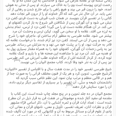
زمانى سکته اى بر علامه عارض مى شود و خاندانش به این گمان که او به
رحمت ایزدى پیوسته است وى را به خاک مى سپارند. او پس از مدتى به هوش
آمده، خود را درون قبر مى بیند و هیچ راهى را براى خارج شدن و رهایى از آن
نمى یابد. در آن حال نذر مى کند که اگر خداوند او را از درون قبر نجات دهد
کتابى را در تفسیر قرآن بنویسد. در همان شب قبرش به دست فردى کفن دزد
نبش مى شود و آن گورکن پس از شکافتن قبر شروع به باز کردن کفنهاى او
مى کند. در آن هنگام علامه دست او را مى گیرد! کفن دزد از ترس، تمام بدنش
به لرزه مى افتد، علامه با او سخن مى گوید، لیکن ترس و وحشت آن مرد
بیشتر مى شود. علامه طبرسى به منظور آرام ساختن او، ماجراى خود را شرح
مى دهد و پس از آن مى ایستد. کفن دزد نیز آرام شده، با درخواست علامه که
قادر به حرکت نبود، او را بر پشت خود مى نهد و به منزلش مى رساند. طبرسى
نیز به پاس زحمات آن گورکن، کفنهاى خود را به همراه مقدار بسیارى پول به
او هدیه مى کند. آن مرد نیز با مشاهده این صحنه ها و با یارى و کمک علامه
توبه کرده، از کردار گذشته اش از درگاه خداوند طلب آمرزش مى کند. طبرسى
[21]
)
(
نیز پس از آن به نذر خود وفا کرده، کتاب مجمع البیان را مى نویسد.
شیخ طبرسى تفسیر خود را در مدت هفت سال و با اقتباس از تفسیر «التبیان»
اثرشیخ طوسى، تدوین کرد و هر یک از فنون مختلف قرآنى را به صورت جدا از
هم و در قالبى منظم و مرتب بیان نمود. این نظم خاص سبب گردید که
دانشمندان شیعه و سنّى، آن تفسیر را بر بسیارى از تفاسیر دیگر برترى داده،
[22]
)
(
آن را مورد ستایش قرار دهند
.
مجمع البیان در ده جلد تدوین و در پنج مجلد چاپ شده است. این کتاب با
مقدمه اى مفید آغاز شده و موضوعاتى در هفت فن به قرار ذیل در آن مطرح
شده است : تعداد آیات قرآن و ثمره آشنایى با آن، ذکر اسامى قرّاء مشهور
قرآن و نظرات آنان، تعریف تفسیر، تأویل و معنى، نامهاى قرآن و معانى آن،
یادى از علوم قرآن و مسائل مربوط به آن و کتابهایى که در مورد آن تألیف شده
است، احادیث مشهور پیرامون فضیلت قرآن و اهل آن و بیان آنچه که براى