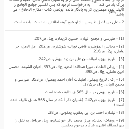
[58]
)
(
بزرگ یاد مى کند.
به درخواست او بود که پدر، تفسیر جوامع الجامع را
تألیف نمود مهمترین اثر به یادگار مانده ابونصر، کتاب «مکارم الاخلاق» مى
[59]
)
(
باشد.
2 - على بن فضل طبرسى : از او هیچ گونه اطلاعى به دست نیامده است.
[1]
- طبرسى و مجمع البیان، حسین کریمان، ج1، ص207.
[2]
- مجالس المؤمنین، قاضى نورالله شوشترى، ص202, امل الامل، حر
عاملى، ج2، ص216.
[3]
- تاریخ بیهق، ابوالحسن على بن زید بیهقى، ص242.
[4]
- ریاض العلماء، میرزا عبدالله افندى، ج4، ص357, اعیان الشیعه، محسن
امین عاملى، ج8، ص398.
[5]
- رک : تاریخ بیهقى، تعلیقات آقاى احمد بهمنیار، ص353, طبرسى و
مجمع البیان، ج1، ص172.
[6]
- تاریخ بیهقى در سال 565 ق. تالیف شده است.
[7]
- تاریخ بیهق، ص242. (شایان ذکر آنکه در سال 565 هـ .ق تالیف شده
است.)
[8]
-البلدان، احمد بن ابى یعقوب یعقوبى، ص38.
[9]
- روضات الجنات، میرزا محمد باقر خوانسارى، ج1، ص64، به نقل از
میرزاعبدالله افندى، شاگرد مرحوم مجلسى.