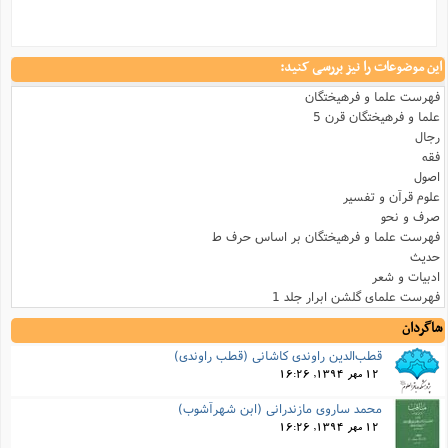
این موضوعات را نیز بررسی کنید:
فهرست علما و فرهیختگان
علما و فرهیختگان قرن 5
رجال
فقه
اصول
علوم قرآن و تفسیر
صرف و نحو
فهرست علما و فرهیختگان بر اساس حرف ط
حدیث
ادبیات و شعر
فهرست علمای گلشن ابرار جلد 1
شاگردان
قطب‌الدین راوندی کاشانی (قطب راوندى)
12 مهر 1394, 16:26
محمد ساروی مازندرانی (ابن شهرآشوب)
12 مهر 1394, 16:26