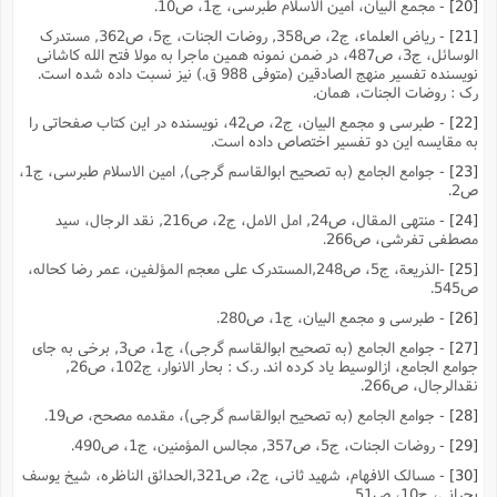
[20]
- مجمع البیان، امین الاسلام طبرسى، ج1، ص10.
[21]
- ریاض العلماء، ج2، ص358, روضات الجنات، ج5، ص362, مستدرک
الوسائل، ج3، ص487، در ضمن نمونه همین ماجرا به مولا فتح الله کاشانى
نویسنده تفسیر منهج الصادقین (متوفى 988 ق.) نیز نسبت داده شده است.
رک : روضات الجنات، همان.
[22]
- طبرسى و مجمع البیان، ج2، ص42، نویسنده در این کتاب صفحاتى را
به مقایسه این دو تفسیر اختصاص داده است.
[23]
- جوامع الجامع (به تصحیح ابوالقاسم گرجى), امین الاسلام طبرسى، ج1،
ص2.
[24]
- منتهى المقال، ص24, امل الامل، ج2، ص216, نقد الرجال، سید
مصطفى تفرشى، ص266.
[25]
-الذریعة، ج5، ص248,المستدرک على معجم المؤلفین، عمر رضا کحاله،
ص545.
[26]
- طبرسى و مجمع البیان، ج1، ص280.
[27]
- جوامع الجامع (به تصحیح ابوالقاسم گرجى)، ج1، ص3, برخى به جاى
جوامع الجامع، ازالوسیط یاد کرده اند. ر.ک : بحار الانوار، ج102، ص26,
نقدالرجال، ص266.
[28]
- جوامع الجامع (به تصحیح ابوالقاسم گرجى)، مقدمه مصحح، ص19.
[29]
- روضات الجنات، ج5، ص357, مجالس المؤمنین، ج1، ص490.
[30]
- مسالک الافهام، شهید ثانى، ج2، ص321,الحدائق الناظره، شیخ یوسف
بحرانى، ج10، ص51.