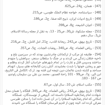
[47]
- همان، ج24، ص625.
[48]
- سیاستنامه، خواجه نظام الملک طوسى، ص215.
[49]
- تاریخ ادبیات ایران، ذبیح الله صفا، ج2، ص186.
[50]
- اعیان الشیعه، ج8، ص398.
[51]
- مجله مشکوة، ش30، ص25 - 13، به نقل از مجله رسالة الاسلام،
ش3، سال دهم.
[52]
- تاریخ بیهق، ص242, ریحانة الادب، ج21, امل الامل، ج2، ص216.
[53]
- ریاض العلماء، ج4، ص340، روضات الجنات، ج5، ص357.
[54]
- طایفه غز مرکب از ترکمانان چادرنشین بودند که در سرزمین بلخ و
ناحیه ختلان زندگى مى کردند و در جنگ با سلطان سنجر، سپاهش را منهدم
ساختند وسپس قتل و غارت را در تمام شهرهاى خراسان آغاز کردند وظلم و
جور و ریختن خونها را شدت بخشیدند. آتش زدن کتابخانه هاى بسیار، انهدام
مساجد و کشته شدن عالمان دین نتیجه این فتنه بود. (ر.ک :الکامل فى التاریخ،
ابن اثیر، ج7، ص99 - 101 راحة الصدور، محمد بن على بن سلیمان راوندى
ص 167 - 183.
[55]
- مکتب اسلام، ش 10، سال اول، ص67.
[56]
- تاریخ بیهق، ص242, ریاض العلماء، ج4، ص345, قتلگاه را همان محل
شهادت امام رضا(علیه السلام) دانسته اند. گروهى از نویسندگان، غسلگاه
(مکانى که امام رضا(علیه السلام) را در آن غسل داده اند) را مدفن طبرسى
معرفى کرده اند. البته چون از قدیم قبرستان قتلگاه را غسلگاه مى نامیدند