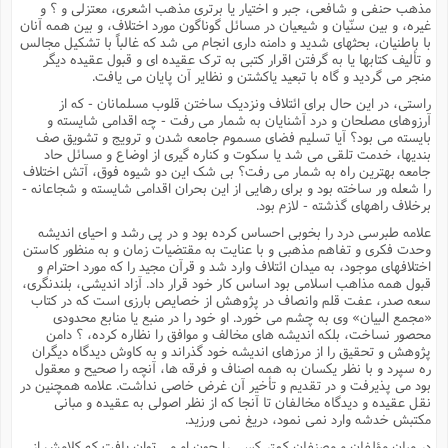
مذهب حنفى و شافعى، جبر و اختیار یا برترى مذهب اشعرى، معتزلى و ؟ و
غیره، و بین سنّیان و شیعیان در مسائل گوناگون مورد اختلاف، و بین همه آنان
با باطنیان، بحثهاى شدید و دامنه دارى انجام مى شد که غالباً با تشکیل مجالس
و تألیف کتابها یا به گرفتن اقرار کتبى به ترک عقیده اى و قبول عقیده دیگر
منجر مى گردید و گاه با تبعید یاکشتن و نظایر آن پایان مى یافت.
راستى، در این حال براى ائتلاف ونزدیک ساختن قلوب مسلمانان - که از
آرزوهاى مصلحان و درد آشنایان به شمار مى رفت - چه اقدامى شایسته و
بایسته مى بود؟ آیا تسلیم فضاى مسموم جامعه شدن و ترویج و تشویق صف
بندیها، خدمت تلقى مى شد یا سکوت و کناره گیرى از اوضاع و مسائل حاد
جامعه بهترین راه به شمار مى رفت؟ بى شک این دو شیوه فوق، آتش اختلاف
را شعله ور ساخته بود و براى رهایى از این بحران اقدامى شایسته و شجاعانه -
برخلاف راههاى گذشته - لازم بود.
علامه طبرسى درد را بخوبى احساس کرده بود و در پى رشد و احیاى اندیشه
وحدت فکرى و تفاهم مذهبى و با عنایت به مقتضیات زمان و به منظور کاستن
اختلافهاى موجود، به میدان ائتلاف وارد شد و قرآن مجید را که مورد احترام و
قبول همه مذاهب اسلامى بود اساس کار خود قرار داد. آزاد اندیشى، بلندنگرى،
سعه صدر، عفت قلم وانصاف در پژوهش از خصایص بارزى است که در کتاب
«مجمع البیان» وى به چشم مى خورد. او خود را در منبع یا منابع محدودى
محصور نساخت، بلکه اندیشه هاى مخالف و موافق را نظاره کرده، ؟ دامن
پژوهش و تحقیق را از مرزهاى اندیشه خود گذراند و به کاوش دیدگاه دیگران
ره سپرد و با نظر یکسان به همه اصناف و فرقه ها، آنچه را صحیح و معقول
بود مى پذیرفت و در تقدیم و تأخیر آن غرض خاصى نداشت. علامه همچنین در
نقل عقیده و دیدگاه مخالفان تا آنجا که از نظر اصولى به عقیده و مبانى
مکتبش خدشه وارد نمى نمود، دریغ نمى ورزید.
در میان مؤلفان و مصنفان کمتر کسى را چون او مى توان یافت که کلامش از