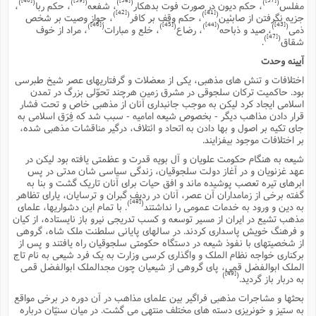
[40]
[39]
[38]
[37]
)
(
)
(
)
(
)
(
مفلس
، حکم دیون در صورت فوت بدهکار
، شفعه
، حکم ربا
،
[42]
[41]
)
(
)
(
جزیه نگرفتن از صابئین
، حکم وقف بر کافر
، جواز وصیت بر شخص
[46]
[45]
[44]
[43]
)
(
)
(
)
(
)
(
ذمى
، صید و ذباحه
، رضاع
، خلع و مبارات
، مراد از خوف
[47]
)
(
شقاق
.
آیینه وحدت
اختلافات و تنش هاى مذهبى، یکى از معضلات و گرفتاریهاى عصر شیخ طبرسى
بود. حاکمیت ترکان سلجوقى در مشرق زمین هرچند تحوّلى بزرگ در تمدن
اسلامى ایجاد کرد لیکن به موجب جانبدارى آنان از مذهبى خاص و تحت فشار
قرار دادن مذاهب دیگر - بخصوص شیعه امامیه - سبب شد که فِرَق اسلامى به
جاى تکیه بر اصول و بها دادن به اتحاد و ائتلاف، درگیر مناقشات مذهبى شده،
بر اختلافات موجود بیفزایند.
شیعه به هنگام حکومت علویان و آل بویه قدرت و عظمتى یافته بود لیکن در
عهد غزنویان و در آغاز دولت سلجوقیان، زندگى سیاسى شان مدتى در پس
ابرهاى تیره تعصب پوشیده ماند و افق حیات براى آنان تاریک گشت و بنا به
گفته برخى از زمامداران آن عصر، آنان در ردیف گبران و ترسایان، یاراى تظاهر
[48]
)
(
به دین و ورود به خدمات عمومى را نداشتند
. با تمام این دشواریها، علماى
مذهب تشیع در ایران از مسیر توسعه و کسب تدریجى نیرو باز نایستاده، از کیان
و فرهنگ خویش پاسدارى کردند. در سالهاى پایانى سلطنت ملک شاه، گروهى
از شخصیتهاى با نفوذ شیعه در دستگاه حکومتى سلجوقیان راه یافتند و پس از
برکنارى خواجه نظام الملک و واگذارى کرسى وزارت به یک فرد شیعى به نام تاج
الملک ابوالفضل قمى، پاى گروهى از شیعیان چون مجدالملک ابوالفضل قمى
[49]
)
(
به دربار باز گردید.
بحثها و مشاجرات مذهبى فراگیر بین علماى مذاهب در آن دوره در برخى مواقع
به ستیز و خونریزى دسته هاى مختلف منتهى مى گشت. در میان سنیّان درباره