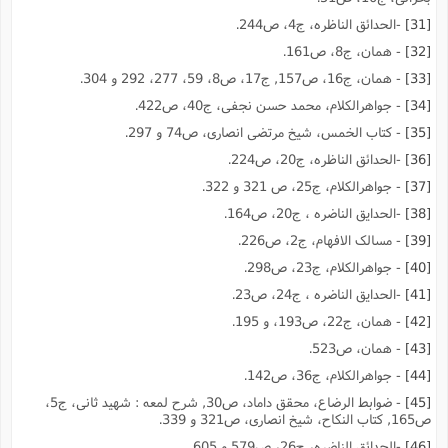
[31]
-الحدائق الناظره، ج4، ص244.
[32]
- همان، ج8، ص161.
[33]
- همان، ج16، ص157, ج17، ص8، 59، 277، 292 و 304.
[34]
- جواهرالکلام، محمد حسن نجفى، ج40، ص422.
[35]
- کتاب الخمس، شیخ مرتضى انصارى، ص74 و 297.
[36]
-الحدائق الناظره، ج20، ص224.
[37]
- جواهرالکلام، ج25، ص 321 و 322.
[38]
-الحدایق الناضره ، ج20، ص164.
[39]
- مسالک الافهام، ج2، ص226.
[40]
- جواهرالکلام، ج23، ص298.
[41]
-الحدایق الناضره ، ج24، ص23.
[42]
- همان، ج22، ص193، و 195.
[43]
- همان، ص523.
[44]
- جواهرالکلام، ج36، ص142.
[45]
- ضوابط الرضاع، محقق داماد، ص30, شرح لمعه : شهید ثانى، ج5،
ص165, کتاب النکاح، شیخ انصارى، ص321 و 339.
[46]
-الحدائق الناضره، ج26، ص579 و 605.