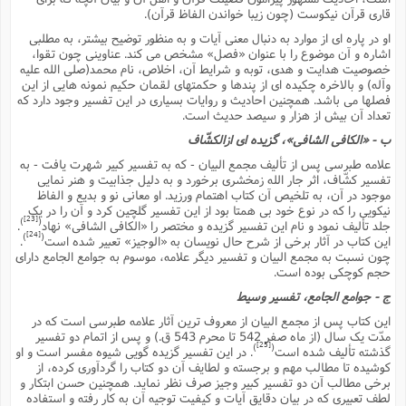
قارى قرآن نیکوست (چون زیبا خواندن الفاظ قرآن).
او در پاره اى از موارد به دنبال معنى آیات و به منظور توضیح بیشتر، به مطلبى
اشاره و آن موضوع را با عنوان «فصل» مشخص مى کند. عناوینى چون تقوا،
خصوصیت هدایت و هدى، توبه و شرایط آن، اخلاص، نام محمد(صلى الله علیه
وآله) و بالاخره چکیده اى از پندها و حکمتهاى لقمان حکیم نمونه هایى از این
فصلها مى باشد. همچنین احادیث و روایات بسیارى در این تفسیر وجود دارد که
تعداد آن بیش از هزار و سیصد حدیث است.
ب - «الکافى الشافى»، گزیده اى ازالکشّاف
علامه طبرسى پس از تألیف مجمع البیان - که به تفسیر کبیر شهرت یافت - به
تفسیر کشّاف، اثر جار الله زمخشرى برخورد و به دلیل جذابیت و هنر نمایى
موجود در آن، به تلخیص آن کتاب اهتمام ورزید. او معانى نو و بدیع و الفاظ
نیکویى را که در نوع خود بى همتا بود از این تفسیر گلچین کرد و آن را در یک
[23]
)
(
جلد تألیف نمود و نام این تفسیر گزیده و مختصر را «الکافى الشافى» نهاد
.
[24]
)
(
این کتاب در آثار برخى از شرح حال نویسان به «الوجیز» تعبیر شده است
.
چون نسبت به مجمع البیان و تفسیر دیگر علامه، موسوم به جوامع الجامع داراى
حجم کوچکى بوده است.
ج - جوامع الجامع، تفسیر وسیط
این کتاب پس از مجمع البیان از معروف ترین آثار علامه طبرسى است که در
مدّت یک سال (از ماه صفر 542 تا محرم 543 ق.) و پس از اتمام دو تفسیر
[25]
)
(
گذشته تألیف شده است
. در این تفسیر گزیده گویى شیوه مفسر است و او
کوشیده تا مطالب مهم و برجسته و لطایف آن دو کتاب را گردآورى کرده، از
برخى مطالب آن دو تفسیر کبیر وجیز صرف نظر نماید. همچنین حسن ابتکار و
لطف تعبیرى که در بیان دقایق آیات و کیفیت توجیه آن به کار رفته و استفاده