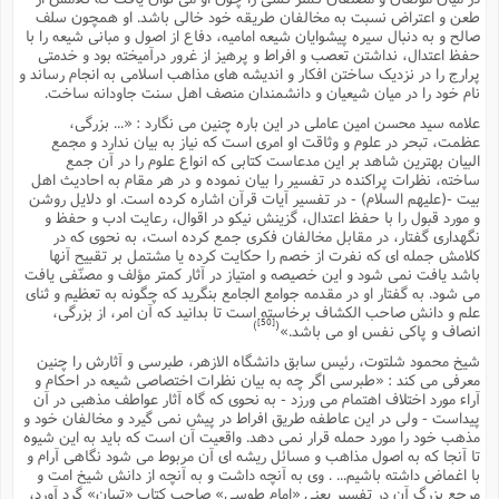
طعن و اعتراض نسبت به مخالفان طریقه خود خالى باشد. او همچون سلف
صالح و به دنبال سیره پیشوایان شیعه امامیه، دفاع از اصول و مبانى شیعه را با
حفظ اعتدال، نداشتن تعصب و افراط و پرهیز از غرور درآمیخته بود و خدمتى
پرارج را در نزدیک ساختن افکار و اندیشه هاى مذاهب اسلامى به انجام رساند و
نام خود را در میان شیعیان و دانشمندان منصف اهل سنت جاودانه ساخت.
علامه سید محسن امین عاملى در این باره چنین مى نگارد : «... بزرگى،
عظمت، تبحر در علوم و وثاقت او امرى است که نیاز به بیان ندارد و مجمع
البیان بهترین شاهد بر این مدعاست کتابى که انواع علوم را در آن جمع
ساخته، نظرات پراکنده در تفسیر را بیان نموده و در هر مقام به احادیث اهل
بیت -(علیهم السلام) - در تفسیر آیات قرآن اشاره کرده است. او دلایل روشن
و مورد قبول را با حفظ اعتدال، گزینش نیکو در اقوال، رعایت ادب و حفظ و
نگهدارى گفتار، در مقابل مخالفان فکرى جمع کرده است، به نحوى که در
کلامش جمله اى که نفرت از خصم را حکایت کرده یا مشتمل بر تقبیح آنها
باشد یافت نمى شود و این خصیصه و امتیاز در آثار کمتر مؤلف و مصنّفى یافت
مى شود. به گفتار او در مقدمه جوامع الجامع بنگرید که چگونه به تعظیم و ثناى
علم و دانش صاحب الکشاف برخاسته است تا بدانید که آن امر، از بزرگى،
[50]
)
(
انصاف و پاکى نفس او مى باشد.»
شیخ محمود شلتوت، رئیس سابق دانشگاه الازهر، طبرسى و آثارش را چنین
معرفى مى کند : «طبرسى اگر چه به بیان نظرات اختصاصى شیعه در احکام و
آراء مورد اختلاف اهتمام مى ورزد - به نحوى که گاه آثار عواطف مذهبى در آن
پیداست - ولى در این عاطفه طریق افراط در پیش نمى گیرد و مخالفان خود و
مذهب خود را مورد حمله قرار نمى دهد. واقعیت آن است که باید به این شیوه
تا آنجا که به اصول مذاهب و مسائل ریشه اى آن مربوط مى شود نگاهى آرام و
با اغماض داشته باشیم... . وى به آنچه داشت و به آنچه از دانش شیخ امت و
مرجع بزرگ آن در تفسیر یعنى «امام طوسى» صاحب کتاب «تبیان» گرد آورد،