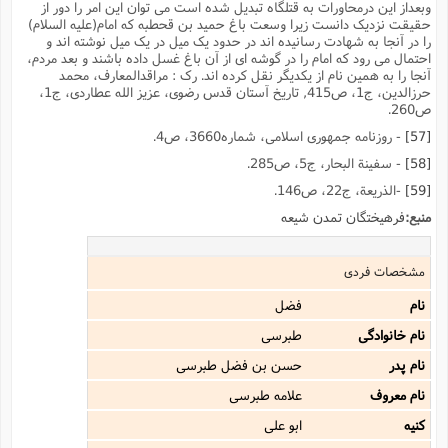
وبعداز این درمحاورات به قتلگاه تبدیل شده است مى توان این امر را دور از
حقیقت نزدیک دانست زیرا وسعت باغ حمید بن قحطبه که امام(علیه السلام)
را در آنجا به شهادت رسانیده اند در حدود یک میل در یک میل نوشته اند و
احتمال مى رود که امام را در گوشه اى از آن باغ غسل داده باشند و بعد مردم،
آنجا را به همین نام از یکدیگر نقل کرده اند. رک : مراقدالمعارف، محمد
حرزالدین، ج1، ص415, تاریخ آستان قدس رضوى، عزیز الله عطاردى، ج1،
ص260.
[57]
- روزنامه جمهورى اسلامى، شماره3660، ص4.
[58]
- سفینة البحار، ج5، ص285.
[59]
-الذریعة، ج22، ص146.
منبع:
فرهیختگان تمدن شیعه
مشخصات فردی
نام
فضل
نام خانوادگی
طبرسى
نام پدر
حسن بن فضل طبرسى
نام معروف
علامه طبرسى
کنیه
ابو على