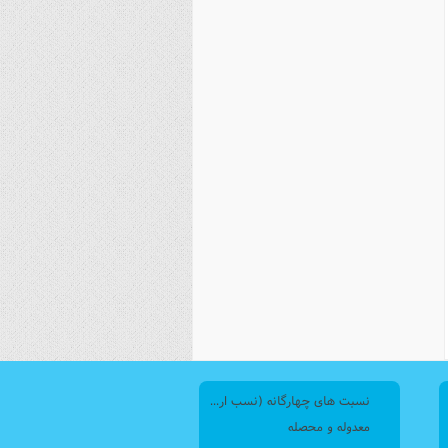
نصیریه (شیعی)
سایر فرق شیعی
نسبت های چهارگانه (نسب اربع)
معدوله و محصله