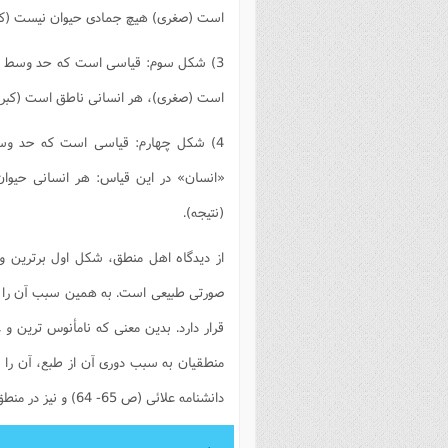
است (صغرى) هیچ جمادى حیوان نیست (کبر
فصل 
علوم
3) شکل سوم: قیاسى است که حد وسط در 
خ
است (صغرى)، هر انسانى ناطق است (کبرى)،
4) شکل چهارم: قیاسى است که حد وس
«انسان» در این قیاس: هر انسانى حیوا
(نتیجه).
از دیدگاه اهل منطق، شکل اول برترین و
صورتى طبیعى است. به همین سبب آن را مقدم
قرار دارد. بدین معنى که نامأنوس ترین 
منطقیان به سبب دورى آن از طبع، آن را نا
دانشنامه علائى (ص 65- 64) و نیز در منطق نجات (ص 34-33)، قیاس را داراى سه شکل دانسته است.