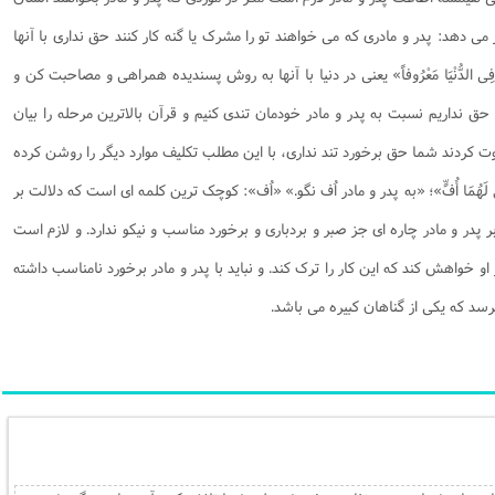
کر می دهد: پدر و مادری که می خواهند تو را مشرک یا گنه کار کنند حق نداری با آنها
ِی الدُّنْیَا مَعْرُوفاً» یعنی در دنیا با آنها به روش پسندیده همراهی و مصاحبت کن و
ا حق نداریم نسبت به پدر و مادر خودمان تندی کنیم و قرآن بالاترین مرحله را بیان
وت کردند شما حق برخورد تند نداری، با این مطلب تکلیف موارد دیگر را روشن کرده
 لَهُمَا أُفٍّ»؛ «به پدر و مادر اُف نگو.» «اُف»: کوچک ترین کلمه ای است که دلالت بر
بر پدر و مادر چاره ای جز صبر و بردباری و برخورد مناسب و نیکو ندارد. و لازم است
ز او خواهش کند که این کار را ترک کند. و نباید با پدر و مادر برخورد نامناسب داشته
د که یکی از گناهان کبیره می باشد.