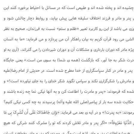
نامه سبک زندگی
پيش شماره 2 فصلنامه مطالعات معنوی
شماره اول فصل نامه تربیت تبلیغی
 چشیده اند و پخته شده اند و طبیعی است که در مسائل با احتیاط برخورد کنند این
 تربیتی
آئین دوست یابی
شماره دوم فصل نامه تربیت تبلیغی
شماره اول فصل نامه مطالعات معنوی
پدر و مادر و فرزند اختلاف سلیقه هایی پیش بیاید، و روابط دچار چالش شود و
انواده
شماره دوم فصل نامه مطالعات معنوی
شماره سوم و چهارم فصل نامه تربیت تبلیغی
وزی می باشد از این رو کاربرد تعبیر «ظلم و ستم» نسبت به فرزندان، صحیح به نظر
شماره سوم فصل نامه مطالعات معنوی
شماره پنج و شش فصل نامه تربیت تبلیغی
شی می رود قرآن کریم به بیان راهکار آن می پردازد و می فرماید: «ما به انسان
شماره چهارم و پنجم فصل نامه مطالعات معنوی
 مادر که دوران بارداری و مشکلات آن و دوران شیردادن را می گذراند، (آری به او
شماره ششم فصل نامه مطالعات معنوی
 مادرت شکر به جا آور، که بازگشت (همه ی شما) به سوی من است.» یعنی جایگاه
شماره هشتم و نهم فصل‌نامه مطالعات معنوی
در و مادر در کنار سپاسگزاری از خدا مطرح شده است. در حدیثی از امام رضا(علیه
شماره دهم فصل‌نامه مطالعات معنوی
 مادرش را شکرگزاری نکند و سپاس نگوید شکر خدای را به جای نیاورده است!» و
 شده که فرمودند: «پدر و مادرت را اطاعت کن و به آنها نیکی نما چه زنده باشند و
حکایت شده سه بار از پیامبر(صلی الله علیه وآله) پرسیدند به چه کسی نیکی کنیم؟
ند: «به پدرت!» و در آیه ی بعد می فرماید: «وَإِن جَاهَدَاکَ عَلَی‌ أَن تُشْرِکَ بِی مَا
بْهُمَا فِی الدُّنْیَا مَعْرُوفاً»؛ «اگر پدر و مادر تلاش کردند که تو را مشرک کنند شرکی که هیچ
نی هیمشه اطاعت پدر و مادر لازم است مگر در موردی که پدر و مادر بخواهند انسان