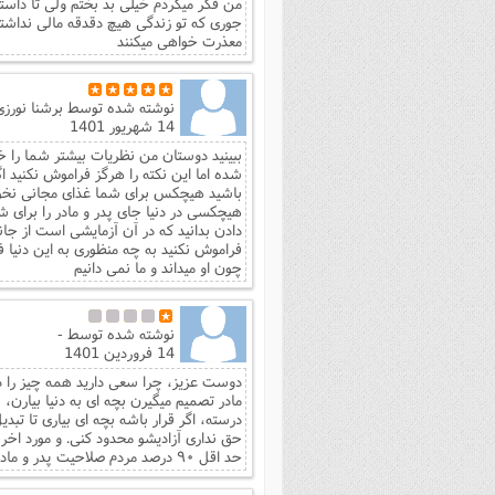
من فکر میکردم خیلی بد بختم ولی تا داس
جوری که تو زندگی هیچ دقدقه مالی نداشته 
معذرت خواهی میکنند
نوشته شده توسط
برشنا نورزی
14 شهریور 1401
ببینید دوستان من نظریات بیشتر شما را خ
شده اما این نکته را هرگز فراموش نکنید 
باشید هیچکس برای شما غذای مجانی نخوا
هیچکسی در دنیا جای پدر و مادر را برای ش
دادن بدانید که در آن آزمایشی است از جان
فراموش نکنید به چه منظوری به این دنیا 
چون او میداند و ما نمی دانیم
نوشته شده توسط
-
14 فروردین 1401
دوست عزیز، چرا سعی دارید همه چیز را در ق
مادر تصمیم میگیرن بچه ای به دنیا بیار
درسته، اگر قرار باشه بچه ای بیاری تا تبد
حق نداری آزادیشو محدود کنی. و مورد اخر
حد اقل ۹۰ درصد مردم صلاحیت پدر و مادری نداشتن و هنوز هم ندارند