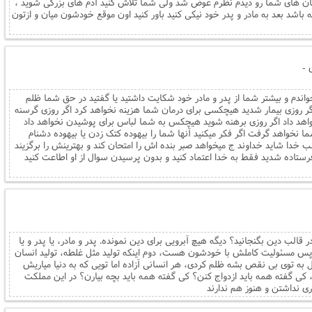
تان های شما رو دیدم نظرم عوض شد ولی شما تلاش کنید آدم های بزرگی شوید ،
باشد بعد به مادر و پدر خود نیکی کنید باور کنید اون موقع خودشون میان و ازتون
 -
واندم و بیشتر شما از پدر و مادر خود شکایت داشتید یا گفتید در حق شما ظلم
اگر روزی بیمار شدید هیچکسی برای درمان شما هزینه نخواهد کرد اگر روزی گرسنه
هد داد اگر روزی برهنه شوید هیچکس به شما لباس برای پوشیدن نخواهد داد
ما نخواهد گرفت اگر فکر میکنید آنها شما را بیهوده کتک زدن یا بیهوده دشنام
ب خدا شاید خداوند ج میخواهد صبر بنده اش را امتحان کند و بهترینش را برگزیند
فرستاده شدید فقط به خدا اعتماد کنید و بدون پرسیدن سوال از او اطاعت کنید
الب دین بگنجانید؟ دیگه هیچ آبرویی برای دین نمونده. پدر و مادر، یا پدر و یا
ن، پس مسئولیت کاملش با خودشون هست، دوم اینکه تولید مثل غلطه، تولید انسان
یل به توی بی نقص بشه ظلم کردی، هر انسانی آزاده اما تویی که به دنیا میاریش
، کی گفته همه باید ازدواج کنن؟ کی گفته همه باید بچه بیارن؟ در این مملکت