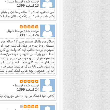
ستیلا -
نوشته شده توسط
13 اسفند 1399
کنم مامانم هم ۳ بار زنگ زده الان و قط کرده من باید چیکار باید کنم
دانیال -
نوشته شده توسط
24 اسفند 1399
رآن بخونم این
 و خونمون هم نزدیک مسجد نیست میگه من
ونم هر کاری که میکنم راضی نمیشه کاشکی
😭 اخه چرا این ستم ها در حق ما میشه
برای اینکه دوستم رو میبینم باباش هر روز
 این دو تا رو هم ندارم 😢😢 برو مردم
و
ه این همچین بچه هایی کمک کنم با تشکر
-
نوشته شده توسط
24 اسفند 1399
بود آدماش مهربون‌ نیکوکار و وفادار همین