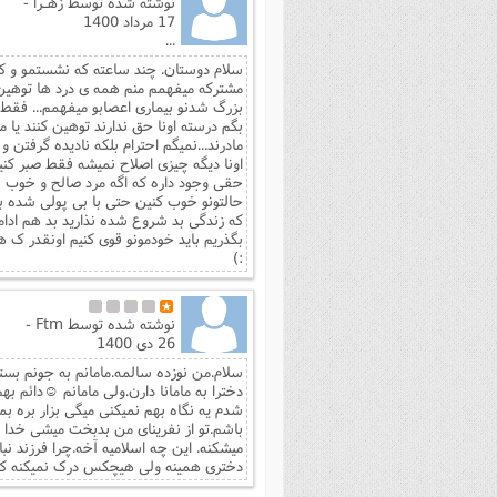
نوشته شده توسط
زهـرا -
17 مرداد 1400
...
مشترکه میفهمم منم همه ی درد ها توهین و ت
بزرگ شدنو بیماری اعصابو میفهمم... فقط و
بگم درسته اونا حق ندارند توهین کنند یا م
مادرند...نمیگم احترام بلکه نادیده گرفتن 
اونا دیگه چیزی اصلاح نمیشه فقط صبر کنین.
حقی وجود داره که اگه مرد صالح و خوب با
حالتونو خوب کنین حتی با بی پولی شده با خ
که زندگی بد شروع شده نذارید بد هم ادام
بگذریم باید خودمونو قوی کنیم اونقدر ک
:)
نوشته شده توسط
Ftm -
26 دی 1400
سلام.من نوزده سالمه.مامانم به جونم ب
دخترا به مامانا دارن.ولی مامانم ☺دائم ب
شدم یه نگاه بهم نمیکنی میگی بزار بره ب
باشم.تو از نفرینای من بدبخت میشی خدا ش
میشکنه. این چه اسلامیه آخه.چرا فرزند نب
دختری همینه ولی هیچکس درک نمیکنه که چ