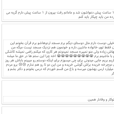
من دختری هستم ۹ ساله و مامان و بابام ۱ ساعت پیش دعواشون شد و مامانم رفت بیرون از ۱ ساعت پیش دارم گریه می
سلام من دانیال هستم پسر ۱۲ ساله من خیلی دوست دارم مثل دوستای دیگم برم مسجد اردوهاشو برم ق
مسعله رو با پدرم در میان گذاشتم چون اون فقط توی خانواده ماشین داره
نمیتونم ببرمت جالب اینه که وقت بی کاریهاش زیاده ولی منو نمیبره مسجد نمید
خدا ما رو بزرگ می افرید و خودم میتونستم با ماشینم برم 😭😭😭😭😭😭😭
ما هم حقوقی برای خودمون داریم اجازه داریم بریم جایی میدونی برای چی میسوزم 
میبرتش مسجد کاری هم نداره بهش براش دوچرخه خریده براش گوشی خریده و من
رو ببین وقتی بابا بزرگ هاشون میمیرند ۱ میلیارد ارس بهشون میرسه و باغ من قسم خوردم که درس بخونم و دکتر بشم 
ب
کاش دنیا قشنگ تر 