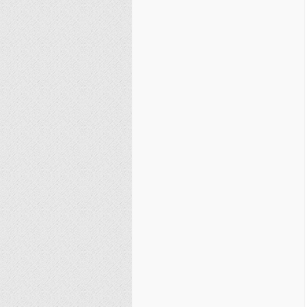
نصیریه (شیعی)
سایر فرق شیعی