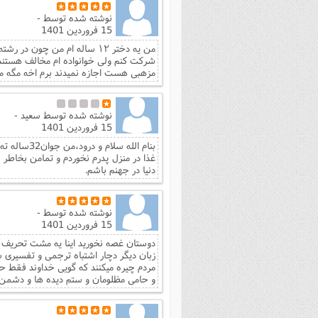
نوشته شده توسط
-
15 فروردین 1401
من یه دختر ۱۲ ساله ام من چو
شرکت کنم ولی خوانواده ام مخالف هستند چو
مزهبی هست اجازه نمیدند برم اخه مگه من
نوشته شده توسط
سعید -
15 فروردین 1401
غذا در منزل پدرم نخوردم و تمامن بخاطر 
دنیا در جهنم باشم.
نوشته شده توسط
-
15 فروردین 1401
دوستان غصه نخورید اینا یه مشت تحریف 
زبان دیگر دچار اشتباه ترجمی و تفسیری شد
مردم چیره میکنند که گویی خداوند فقط حق
و حامی مظلومان و ستم دیده ها و دشمن