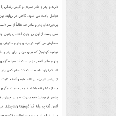
فصل 
دارند و پدر و مادر سردی و گرمی زندگی را
علوم
عوامل باعث می شود، گاهی در روابط بین 
خ
برخوردهای پدر و مادر هم غالباً از سر دلس
نمی رسد. از این رو چون احتمال چنین چال
سفارش می کنیم درباره ی پدر و مادرش بویژه
توصیه کردیم:) که برای من و برای پدر و
پدر و مادر آنقدر مهم است که سپاسگزاری پ
السلام) وارد شده است که: «هر کس پدر و
از پیامبر اکرم(صلی الله علیه وآله) حکایت
چه از دنیا رفته باشند.» و در حدیث دیگری 
پیامبر فرمودند: «به مادرت!» و بار چهارم فرمود
لَیْسَ لَکَ بِهِ عِلْمٌ فَلاَ تُطِعْهُمَا وَصَاحِ
دلیلی ندارد. از پدر و مادر اطاعت نکن» یع