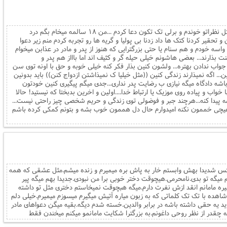
سلام دوستان. چند ساعته که نشستمو و کل نظراتو خوندم و برلی تک تکون دعا کردم ...من ۱۸ سالمه میخام بگم درد
حقیر کردنا کتک ها داد زدنا بی پولیا و گریه ها رو تجربه کردم منم زیر دعوا
اسه خودم و هم سنام یا حتی بزرگترایی که هنوز از پدر و مادر در عذابن میخوام
نت بذارند... بعضی هاشونم خیلی حیله گر و کثیف اند اما باااز هم پدر و
و جواب ندادن بهتره... ولشون کنین بذار فکر کنه خیلی خوبه و حق با اونه توی سن
.. اگه نمیذارند زندگی کنین ((مثل خیلیا ک نمیذاشتن ازدواج کنن)) باید بدونین
شه دادگاه میگه نیازی ب رضایت پدر نداری...جدی میگم پیگیری کنین خودتون
واب و پیاده روی موزیک یا ارتباط خدا....اولین و اخرین بدبختا که نیستید! حالا
ه پیدا کنه...هرچند جبر و فوضولی توی زندگی و حریم شخصی چیز راحتی نیست...
 هیچی خممون نکنه امیدوارم حال دل هممون خوب بشه و بتونم کمکی کرده باشم
ستس شدیدا بهش وابستم خار به پاش بره میمیرم و زنده میشم.مثل عشقی که همه
هم میگه تو بدی.نامحرمی.هیچوقت دختر خوبی برا من نبودی.جدیدا بهم میگه پیر
میره مامانم انقد ازش نفرت دارم.میگه هبچوقت نمیخاستم دختری مثل تو داشته
اهده با تک تک کلماتی که به زبون میاره آتیش میگیرم میسوزم میمیرم.خیلی دلم
اید یه حقی داشته باشه در برابر والدین.خسته شدم دیگه.بقیه میگن دعواهای مادر
قدر از نظر روحی داغونم.به بزرگترا شکایت مامانمو میکنم میخندن فقط