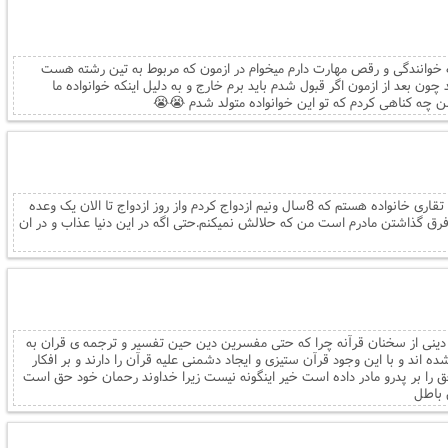
ن در رشته خوانندگی و رقص مهارت دارم میخوام در ازمون که مربوط به تین رشته هست
ن بعد از ازمون اگر قبول شدم باید برم خارج و به دلیل اینکه خوانواده ما
 چه کناهی کردم که تو این خوانواده متولد شدم 😭😭
بنام الله سلام و درود،من جوان32ساله ته تقاری خانواده هستم که 8سال ونیم ازدواج کردم واز روز ازدواج تا الان یک وعده
فرق گذاشتن مادرم است من که حلالش نمیکنم.حتی اگه در این دنیا عذاب و در ان
دینی از سخنان قرآنه چرا که حتی مفسرین دین حین تفسیر و ترجمه ی قران به
ه اند و با این وجود قرآن ستیزی و ایجاد دشمنی علیه قرآن را دارند و بر افکار
 را بر پدرو مادر داده است خیر اینگونه نیست زیرا خداوند رحمان خود حق است
 باطل