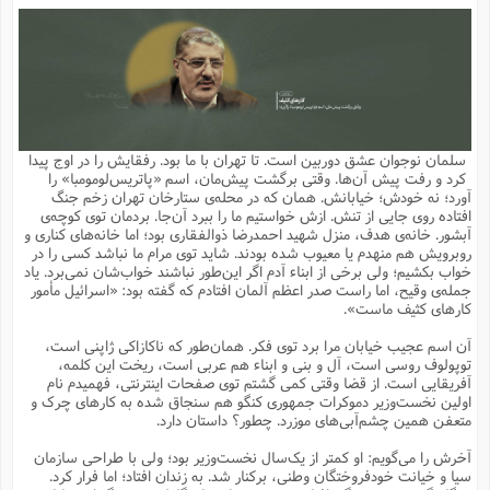
م
ق
ت
تقویم عبادی
ن
ق
م
ک
م
م
ن
ت
ق
ا
ت
ن
ق
چند رسانه ای
ت
ش
ع
و
ق
ا
م
س
ا
ا
چ
ق
ت
احادیث
ن
ق
ا
ا
و
ج
ا
پ
ر
ف
ش
ق
م
ب
ا
م
ا
ت
ا
ن
سلمان نوجوان عشق دوربین است. تا تهران با ما بود. رفقایش را در اوج پیدا
ق
و
فرهنگ علوم انسانی و اسلامی
ا
ن
ا
ع
ن
و
کرد و رفت پیش آن‌ها. وقتی برگشت پیش‌مان، اسم «پاتریس‌لومومبا» را
ف
ا
ا
م
س
ق
آ
ا
س
آورد؛ نه خودش؛ خیابانش. همان که در محله‌ی ستارخان تهران زخم جنگ
ت
ف
و
ش
پ
ق
ا
ا
ا
س
ت
ویترین
افتاده روی جایی از تنش. ازش خواستیم ما را ببرد آن‌جا. بردمان توی کوچه‌ی
ع
ق
م
س
ب
و
ت
آ
ز
آ
آبشور. خانه‌ی هدف، منزل شهید احمدرضا ذوالفقاری بود؛ اما خانه‌های کناری و
ح
و
ح
ت
ا
ا
ه
س
و
روبرویش هم منهدم یا معیوب شده بودند. شاید توی مرام ما نباشد کسی را در
د
ق
آ
ت
ا
ق
یادداشت‌ها
ن
م
و
و
و
ا
خواب بکشیم؛ ولی برخی از ابناء آدم اگر این‌طور نباشند خواب‌شان نمی‌برد. یاد
ق
ف
د
ش
ن
جمله‌ی وقیح، اما راست صدر اعظم آلمان افتادم که گفته بود: «اسرائیل مأمور
ه
ف
ق
ر
ح
و
ا
ع
آ
ت
ص
کارهای کثیف ماست».
تست
ه
ه
ش
ق
آ
ف
د
س
ا
ع
م
ق
ق
خ
ر
ا
و
ش
ک
ج
ص
آن اسم عجیب خیابان مرا برد توی فکر. همان‌طور که ناکازاکی ژاپنی است،
م
ف
ق
آ
ه
ف
ش
ه
آ
ب
س
ق
ت
ق
ک
ن
توپولوف روسی است، آل و بنی و ابناء هم عربی است، ریخت این کلمه،
ه
م
ع
ق
ا
ت
و
م
ص
آفریقایی است. از قضا وقتی کمی گشتم توی صفحات اینترنتی، فهمیدم نام
ا
ت
ذ
ت
آ
م
م
ا
م
ع
ت
ا
م
اولین نخست‌وزیر دموکرات جمهوری کنگو هم سنجاق شده به کارهای چرک و
ن
ف
ا
ز
ع
ا
س
و
ق
متعفن همین چشم‌آبی‌های موزرد. چطور؟ داستان دارد.
ت
م
ت
ن
م
س
و
ا
ح
م
ر
ن
ق
م
خ
ر
ت
م
ا
ا
ف
ن
پ
ا
ر
ز
ا
آخرش را می‌گویم: او کمتر از یک‌سال نخست‌وزیر بود؛ ولی با طراحی سازمان
و
م
آ
د
م
ق
ا
ه
ص
(
ا
س
سیا و خیانت خودفروختگان وطنی، برکنار شد. به زندان افتاد؛ اما فرار کرد.
ق
ر
ا
م
ت
س
ا
ا
د
ف
ن
م
ا
ا
خ