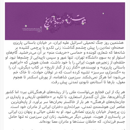
م
ق
ت
تقویم عبادی
ن
ق
م
ک
م
م
ن
ت
ق
ا
ت
ن
ق
چند رسانه ای
ت
ش
ع
و
ق
ا
م
س
ا
ا
چ
ق
ت
احادیث
ن
ق
ا
ا
و
ج
ا
پ
ر
ف
ش
ق
م
ب
ا
م
ا
ت
ا
ن
هشتمین روز جنگ تحمیلی اسرائیل علیه ایران، در خیابان باستانی پاریزی
ق
و
فرهنگ علوم انسانی و اسلامی
ا
ن
ا
ع
ن
و
صحنه‌ای نمادین را پیش چشمم گذاشت: زنی تک‌رو با پرچمی کشیده بر
ف
ا
ا
م
س
ق
آ
ا
س
شانه‌ها که شعاری کوبنده‌ و حماسی «حریفت منم» بر آن می‌درخشید. گام‌های
ت
ف
و
ش
پ
ق
ا
ا
ا
س
ت
ویترین
استوار او به سوی دانشگاه تهران، تنها عبور و سپس ناپیدایی از چشم‌ها نبود. او
ع
ق
م
س
ب
و
ت
آ
ز
آ
حلقه‌ای از زنجیره‌ی هویت ایرانی را با خود داشت. همان هویتی که «ابراهیم
ح
و
ح
ت
ا
ا
ه
س
و
باستانی پاریزی» و نویسنده‌ی «گذار زن از گدار تاریخ» در کتاب‌ دیگرش، آن را
د
ق
آ
ت
ا
ق
یادداشت‌ها
ن
م
و
و
و
ا
به «گندمزاری سرسبز» تشبیه کرده‌ است که در توفان حوادث، تا خاک خم
ق
ف
د
ش
ن
می‌شود؛ اما هرگز نمی‌شکند. سرزمین شاهنامه، از یورش اسکندر تا هجوم
ه
ف
ق
ر
ح
و
ا
ع
آ
ت
ص
مغول، بارها تا آستانه‌ی نابودی تمدنی پیش رفت.
تست
ه
ه
ش
ق
آ
ف
د
س
ا
ع
م
ق
ق
خ
ر
ا
و
ش
ک
ج
ص
هر یک از این فجایع می‌توانست ملتی را از ریشه‌های فرهنگی‌اش ببرد؛ اما کشور
م
ف
ق
آ
ه
ف
ش
ه
آ
ب
س
ق
ت
ق
ک
ن
گردآفریدها، مثل آن گندمزار استعاری، با تکیه بر «حافظه‌ی تاریخی و پایداری در
ه
م
ع
ق
ا
ت
و
م
ص
جان‌مایه‌های فرهنگی» هر بار از خاکستر بحران‌ها سر برآورد. از پایه‌ای‌ترین
ا
ت
ذ
ت
آ
م
م
ا
م
ع
ت
ا
م
عناصر این هوشمندی تمدنی، میراث‌داری دختران ایرانی از مادران خود است.
ن
ف
ا
ز
ع
ا
س
و
ق
زن پرچم‌دار خیابان پاریزی تصادفی نبود. او به نقش حیاتی و پنهان زن ایرانی
ت
م
ت
ن
م
س
و
ا
ح
م
ر
ن
ق
م
در پاسداری از هویت، عینیتی دیگر می‌بخشید. زنان این سرزمین نه تنها حامل
خ
ر
ت
م
ا
ا
ف
ن
پ
ا
ر
ز
ا
جسم فرزندان، که حاملان سنت‌ها و مادران معنا بوده‌اند.
و
م
آ
د
م
ق
ا
ه
ص
(
ا
س
ق
ر
ا
م
ت
س
ا
ا
د
ف
ن
م
ا
ا
خ