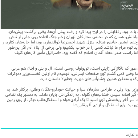
یریت
اطلاعیه
نهج البلاغه
ن وجامعه دینی
ات اهل بیت (ع)
فقه
رذایل
سیاسی
رد جامعه شناسی در تبلیغ
جامعه شناسی
مصیبت امام باقر علیه السلام
مدیریت و فقه اسلامی
متفرقه
ادبیات عرب
قتصاد
دنیاو آخرت
ی ولایت اهل بیت (ع)
فضائل
اعتقادی
ات اخلاق و آداب در تبلیغ
تاریخ اسلام
مصیبت امام صادق علیه السلام
خلاصه کتب مدیریت
قرآن
ادیان و فرق
و مذاهب
توشه عاشورائیان
ن و بررسی مسأله اعانه
اسلام
فرق شیعی
ت های آموزش معارف اسلامی
مدیریت اسلامی
مبانی علم اخلاق
مصیبت امام موسی علیه السلام
فقه و اصول
ا ما بود. رفقایش را در اوج پیدا کرد و رفت پیش آن‌ها. وقتی برگشت پیش‌مان،
دیان
 و امید به مغفرت
تحقیق و منبع شناسی
ایران
ابراهیمی
آینده پژوهی
فرق غیر شیعی
مصیبت امام رضا علیه السلام
نامه های اخلاقی
فلسفه
یابانش. همان که در محله‌ی ستارخان تهران زخم جنگ افتاده روی جایی از تنش.
وچه‌ی آبشور. خانه‌ی هدف، منزل شهید احمدرضا ذوالفقاری بود؛ اما خانه‌های کناری و
وم قرآنی
ام به عمر انسان در اسلام
پند و اندرز
تاریخ انقلاب
غیر ابراهیمی
مصیبت امام جواد علیه السلام
مدیریت آموزشی
کلام
توی مرام ما نباشد کسی را در خواب بکشیم؛ ولی برخی از ابناء آدم اگر این‌طور
اما راست صدر اعظم آلمان افتادم که گفته بود: «اسرائیل مأمور کارهای کثیف
وم حدیث
خداشناسی
ی دانش آموزی
حکایات
مدیریت زمان
مصیبت امام هادی علیه السلام
قرآن‌پژوهی
لسفه
محض
مصیبت امام حسن عسکری علیه السلام
علوم حدیث
‌طور که ناکازاکی ژاپنی است، توپولوف روسی است، آل و بنی و ابناء هم عربی
ا وقتی کمی گشتم توی صفحات اینترنتی، فهمیدم نام اولین نخست‌وزیر دموکرات
ی
لام
 مصیبت متفرقه
مضاف
اسلامی
اخلاق
 و متعفن همین چشم‌آبی‌های موزرد. چطور؟ داستان دارد.
لات
ه و اصول
جدید
فلسفه اسلامی
عرفان
زیر بود؛ ولی با طراحی سازمان سیا و خیانت خودفروختگان وطنی، برکنار شد. به
قیب گیر افتاد؛ سپس خشاب‌های گلوله، به زندگی‌اش پایان دادند. به دستور یک نظامی
حقوق
ام شرعی
فرق و مذاهب
ند. سر آخر ریختندش توی اسید تا یک آزادی‌خواه و استقلال‌طلب دیگر، از روی زمین
 بود برای استقلال و آزادی آفریقایی‌ها.
خب نشریات
اصول فقه
رتباطات
فقه
نامه تربیت تبلیغی
پيش شماره اول فصلنامه مطالعات معنوی
حقوق
ندارد.
امه مطالعات معنوی
پيش شماره 2 فصل نامه تربیت تبلیغی
پيش شماره اول فصلنامه مطالعات معنوی