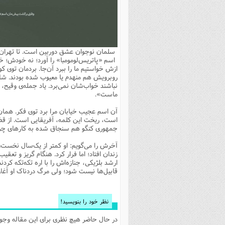
بانک پژوهشگران وفرهیختگان
مهدویت
زندگی نامه فرهیختگان
مد
دی
مقام
کارب
ذکر 
اخبار
فرهنگی
معرفی پژوهشگران
آداب و احکام اصناف
ا
ویژگ
مقال
ذکر 
معرفی سایت ها
عمومی
حوزه و دانشگاه
پایگاه های علمی
فرق 
راه 
تعاو
مهار
ذکر 
سلمان نوجوان عشق دوربین است. تا تهران ب
اطلاعیه
فقه
اعتقادی
پایگاه های مذهبی
ا
توبه
روش 
ذکر 
اسم «پاتریس‌لومومبا» را آورد؛ نه خودش؛ خ
ازش خواستیم ما را ببرد آن‌جا. بردمان توی ک
اخلاق
سیاسی
پایگاههای عقائد
عل
اهتم
ذکر 
روبرویش هم منهدم یا معیوب شده بودند. شاید 
نباشند خواب‌شان نمی‌برد. یاد جمله‌ی وقیح، 
اجتماعی
پایگاههای فرهنگی
عل
مجموعه پرسش ها و پاسخ ها
ذکر 
ماست».
جامعه
پایگاههای جامع موضوعات
ف
ذکر 
آن اسم عجیب خیابان مرا برد توی فکر. همان
است، ریخت این کلمه، آفریقایی است. از قض
اخبار عمومی
پایگاههای اندیشمندان اسلام
ک
ذکر
جمهوری کنگو هم سنجاق شده به کارهای چرک
خبرگزاری ها
پایگاه های پاسخ گویی به سوا
فق
آخرش را می‌گویم: او کمتر از یک‌سال نخست‌و
زندان افتاد؛ اما فرار کرد. هنگام گریز و تع
پایگاه های پاسخ گویی به احک
ارشد بلژیکی، جنازه‌اش را با اره تکه‌تکه کرد
قابیل‌ها نیست شود؛ ولی مرگ دردناک او آغازی
پایگاه های تاریخی
منت
پایگاه های آموزشی
ا
نظر خود را بنویسید!
فصل 
در حال حاضر هیچ نظری برای این مقاله وجود 
فصلن