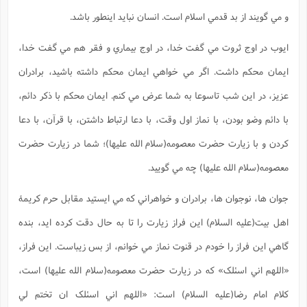
و مي گويند از بد قدمي اسلام است. انسان نبايد اينطور باشد.
ايوب در اوج ثروت مي گفت خدا، در اوج بيماري و فقر هم مي گفت خدا،
ايمان محکم داشت. اگر مي خواهي ايمان محکم داشته باشيد، برادران
عزيز، در اين شب تاسوعا به شما عرض مي کنم. ايمان محکم با ذکر دائم،
با دائم وضو بودن، با نماز اول وقت، با دعا ارتباط داشتن، با قرآن، با دعا
کردن و با زيارت حضرت معصومه(سلام الله علیها)؛ شما در زيارت حضرت
معصومه(سلام الله علیها) چه مي گوييد.
جوان ها، نوجوان ها، برادران و خواهراني که مي ايستيد مقابل حرم کريمۀ
اهل بيت(علیه السلام) اين فراز زيارت را تا به حال دقت کرده ايد، بنده
گاهي اين فراز را خودم در قنوت نماز مي خوانم، از بس زيباست. اين فراز،
«اللهم اني اسئلک» که در زيارت حضرت معصومه(سلام الله علیها) است،
کلام امام رضا(علیه السلام) است: «اللهم اني اسئلک ان تختم لي