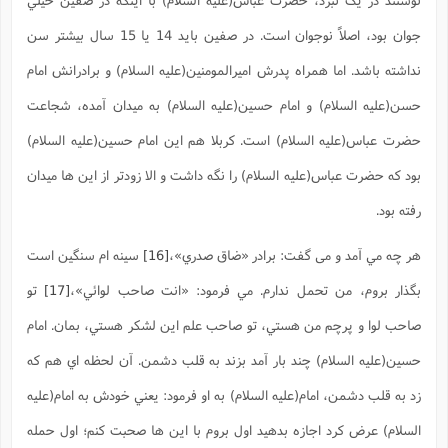
جوان بود، اصلاً نوجوان است. در صفين بايد 14 يا 15 سال بيشتر سن
نداشته باشد. اما همراه پدرش اميرالمومنين(علیه السلام) و برادرانش امام
حسن(علیه السلام) و امام حسين(علیه السلام) به ميدان آمده، شجاعت
حضرت عباس(علیه السلام) است. کربلا هم اين امام حسين(علیه السلام)
بود که حضرت عباس(علیه السلام) را نگه داشت و الا زودتر از اين ها ميدان
رفته بود.
هر چه مي آمد و می گفت: برادر «ضاق صدري»،
[16]
سينه ام سنگين است
بگذار بروم، من تحمل ندارم. مي فرمود: «انت صاحب لوائي»،
[17]
تو
صاحب لوا و پرچم من هستي، تو صاحب علم اين لشکر هستي، بمان. امام
حسين(علیه السلام) چند بار آمد بزند به قلب دشمن. آن لحظه اي هم که
زد به قلب دشمن، امام(علیه السلام) به او فرمود: يعني خودش به امام(علیه
السلام) عرض کرد اجازه بدهيد اول بروم با اين ها صحبت کنم؛ اول حمله