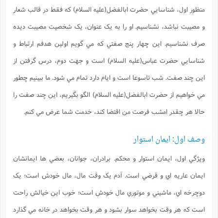
منظور اول، شناسايي حضرت ابالفضل(علیه السلام) که فقط در قالب شعار
و مصيبت نباشد، نشناسيم. او را به يک عنوان، يک شخصيت مصيبت ديده
صرف نشناسیم. اين چهار پنج صفتي که مي گويم اولين هدفم ارتباط و
شناسايي حضرت عباس(علیه السلام) است و جهت دوم، درس گرفتن از
اين چند صفت. شب تاسوعا است و ايام دارد تمام مي شود. ما ببينيم چطور
مي خواهيم از حضرت ابالفضل(علیه السلام) الگو بگيريم، اين چند صفت را
حالا هر چقدر امشب فرصت من اقتضا کند، خدمت شما عرض مي کنم.
وصف اول: ایمان استوار
ويژگي اول، ايمان استوار و محکم. برادران، جوانان، بعضي ها ايمانشان
ايمان عاريه اي و قرضي است. آدم يک وقت مال، مال خودش است؛ يک
دوچرخه اي، ماشيني و موتوري مال خودش است؛ خوب اين خيالش راحت
است که هر وقت بخواهد سوار بشود و هر وقت بخواهد در خانه مي گذارد