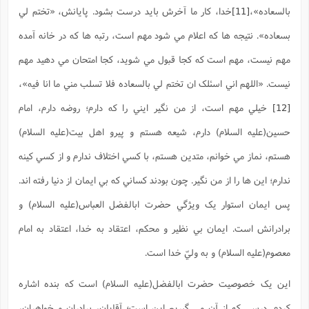
بالسعاده»،
[11]
خدا، کار ما آخرش بايد درست بشود. پايانش، «تختم لي
بسعاده». نتيجه ها که اعلام مي شود مهم است، رتبه ها که در خانه آمده
مهم نيست، مهم است که کجا قبول مي شويد، کجا امتحان مي دهيد مهم
نيست. «اللهم اني اسئلک ان تختم لي بالسعاده فلا تسلب مني ما انا فيه»،
[12]
خيلي مهم است، از من نگير ايني را که دارم؛ روضه دارم، امام
حسين(علیه السلام) دارم، شيعه هستم و پيرو اهل بيت(علیه السلام)
هستم، نماز مي خوانم، متدين هستم، با کسي اختلاف ندارم و از کسي کينه
ندارم؛ اين ها را از من نگير. چون بودند کساني که بي ايمان از دنيا رفته اند.
پس ايمان استوار يک ويژگي حضرت ابالفضل العباس(علیه السلام) و
برادرانش است. ايمان بي نظير و محکم، اعتقاد به خدا، اعتقاد به امام
معصوم(علیه السلام) و به وليّ خدا است.
اين يک خصوصيت حضرت ابالفضل(علیه السلام) است که بنده اشاره
کردم. درسي که از آن مي گيريم اين است؛ آقايان، برادران و خواهران،