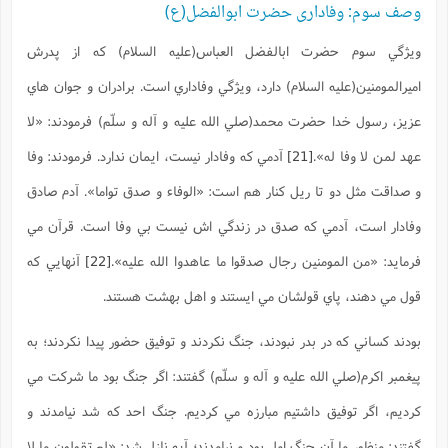
وصف سوم: وفاداری حضرت ابوالفضل(ع)
ويژگي سوم حضرت ابالفضل العباس(علیه السلام) که از پدرش
اميرالمومنين(عليه السلام) دارد، ويژگي وفاداري است. برادران و جوان هاي
عزيز، رسول خدا حضرت محمد(صلي الله عليه و آله و سلّم) فرمودند:
«لا
عهد لمن لا وفا له».
[21]
آدمي که وفادار نيست، ايمان ندارد. فرمودند: وفا
و صداقت مثل دو تا ريل کنار هم است:
«الوفاء و صدق تواما».
آدم صادق
وفادار است، آدمي که صدق در زندگي اش نيست بي وفا است. قرآن مي
فرمايد:
«من المومنين رجال صدقوا ما عاهدوا الله عليه»
.
[22]
آنهايي که
قول مي دهند، پاي قولشان مي ايستند و اهل بهشت هستند.
بودند کساني که در بدر نبودند، جنگ نکردند و توفيق حضور پيدا نکردند؛ به
پيغمبر اکرم(صلي الله عليه و آله و سلّم) گفتند: اگر جنگ بود ما شرکت مي
کرديم، اگر توفيق داشتيم مبارزه مي کرديم. جنگ احد که شد نيامدند و
گفتند: منظور ما آن جنگ اول بود و نيامدند؛ آيه نازل شد:
«لم تقولون ما لا