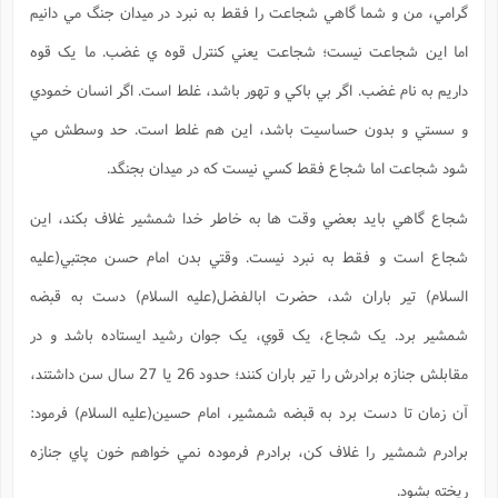
گرامي، من و شما گاهي شجاعت را فقط به نبرد در ميدان جنگ مي دانيم
اما اين شجاعت نيست؛ شجاعت يعني کنترل قوه ي غضب. ما يک قوه
داريم به نام غضب. اگر بي باکي و تهور باشد، غلط است. اگر انسان خمودي
و سستي و بدون حساسيت باشد، اين هم غلط است. حد وسطش مي
شود شجاعت اما شجاع فقط کسي نيست که در ميدان بجنگد.
شجاع گاهي بايد بعضي وقت ها به خاطر خدا شمشير غلاف بکند، اين
شجاع است و فقط به نبرد نيست. وقتي بدن امام حسن مجتبي(علیه
السلام) تير باران شد، حضرت ابالفضل(علیه السلام) دست به قبضه
شمشير برد. يک شجاع، يک قوي، يک جوان رشيد ايستاده باشد و در
مقابلش جنازه برادرش را تير باران کنند؛ حدود 26 يا 27 سال سن داشتند،
آن زمان تا دست برد به قبضه شمشير، امام حسين(علیه السلام) فرمود:
برادرم شمشير را غلاف کن، برادرم فرموده نمي خواهم خون پاي جنازه
ريخته بشود.