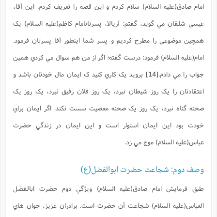
امام صادق(علیه السلام) سلام کردم و اين قصه را تعريف کردم. اين آقا،
عيسي شلقان مي گويد، گفتم: آريالا، پسرتانامام کاظم(علیه السلام) يک
همچين موضوعي را مطرح کرديم و پسر شما اينطور آقا پسرتان فرمود.
امام(علیه السلام) فرمود: درست گفته؛ اگر از من هم سوال مي کردي همين
جواب را مي دادم.
[14]
برويد يک کاري کنيد ک ايمان مال خودتان باشد و
اعتقادتان را يک روز شيطان نبرد، يک روز فلان رفيق نبرد، يک روز يک
صحنه گناه نبرد، يک روز يک صحنه معصيت سست نکند. اگر ايمان براي
خودت بود اين ايمان استوار است و اين ايمان در زندگي حضرت
عباس(علیه السلام) موج مي زد.
وصف دوم: شجاعت حضرت ابوالفضل(ع)
طبق فرمايش امام صادق(علیه السلام) ويژگي دوم حضرت ابالفضل
العباس(علیه السلام) شجاعت آن حضرت است. برادران عزيز، جوان هاي