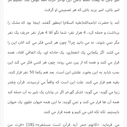
امير باش، امير يزيد باش که هر تصميمي او گرفت.
آمد يا حضرت اباعبدالله(علیه السلام) اينطور گفتند. اينجا بود که مشک را
برداشت و حمله کرد، 4 هزار نفر؛ شما نگو آقا 4 هزار نفر حريف يک نفر
مگر نمي شوند، نه مي دانيد چرا؟ چون هر کسي فکر مي کند الان اين را
مي کشد. اگر يکجايي يک انفجاري، يک حادثه اي، يک اتفاقي افتاد، همه
فرار مي کنند و همه که از بين نمي روند؛ چون هر کسي فکر مي کند اين
بمب شايد به اين بخورد. علتش اين است. بعد هم يکجا 50 نفر فرار کنند،
بقيه هم فرار مي کنند. علت اين است که واقعاً مي ترسيدند. قرآن چقدر
زيبا مي گويد، مي گويد: لشکر گورخر اگر در بيابان يک شير به آن حمله کند
همه آن ها فرار مي کنند و نمي گويند: ما اين همه حيوان جلوي يک حيوان
بايستيم، تکه تکه اش مي کنيم و همه فرار مي کنند.
مي فرمايد: «کانهم حمر آيه قرآن است مستنفره»،
[18]
«فرت من