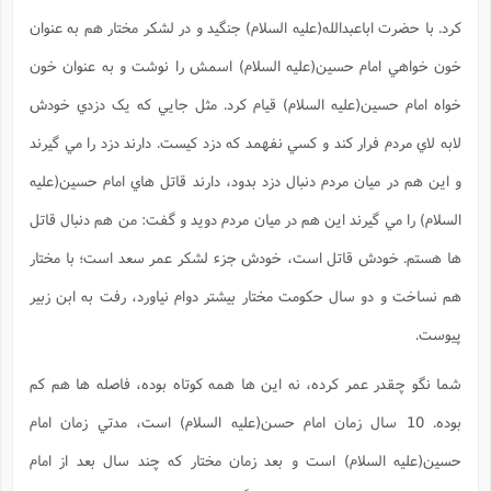
کرد. با حضرت اباعبدالله(علیه السلام) جنگيد و در لشکر مختار هم به عنوان
خون خواهي امام حسين(علیه السلام) اسمش را نوشت و به عنوان خون
خواه امام حسين(علیه السلام) قيام کرد. مثل جايي که يک دزدي خودش
لابه لاي مردم فرار کند و کسي نفهمد که دزد کيست. دارند دزد را مي گيرند
و اين هم در ميان مردم دنبال دزد بدود، دارند قاتل هاي امام حسين(علیه
السلام) را مي گيرند اين هم در ميان مردم دويد و گفت: من هم دنبال قاتل
ها هستم. خودش قاتل است، خودش جزء لشکر عمر سعد است؛ با مختار
هم نساخت و دو سال حکومت مختار بيشتر دوام نياورد، رفت به ابن زبير
پيوست.
شما نگو چقدر عمر کرده، نه اين ها همه کوتاه بوده، فاصله ها هم کم
بوده. 10 سال زمان امام حسن(علیه السلام) است، مدتي زمان امام
حسين(علیه السلام) است و بعد زمان مختار که چند سال بعد از امام