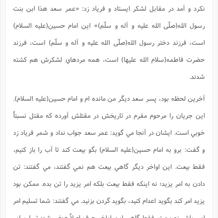
نکرد و آمد در مقابل لشکر ايستاد و فرياد زد: «عمر سعد هذا ابن بنت
رسول الله(صلّی الله علیه و آله و سلّم)» اين امام حسين(علیه السلام)
است، فرزند دختر رسول الله(صلّی الله علیه و آله و سلّم) است، فرزند
حضرت فاطمه(سلام الله علیها) است، همه مردهاي لشکرش هم کشته
شدند.
آخرين لحظه بود، پسر سعد ديگر من مانده ام و امام حسين(علیه السلام).
اين جريان را مرحوم مقرم در تاريخش در مقتلش آورده که مقتل نسبتاً
خوبي است. ايشان در آنجا مي گويد: عمر سعد جواب نداد و شمر فرياد زد
و گفت: برو به امام حسين(علیه السلام) بگو بيعت کند تا آب را باز کنيم،
فقط بيعت. اين اواخر ديگر گاهي بيعت هم نمي گفتند، مي گفتند: تن
دادن به امر يزيد؛ نه اينکه فقط بيعت بلکه امر يزيد را تن بده. ممکن بود
يزيد امر کند بگويد اعدام کنيد، بگويد گردن بزنيد. مي گفتند: شما تسليم امر
امير باش نه بيعت. فقط گاهي اين اواخر حرف اصلاً عوض شد؛ تسليم امر