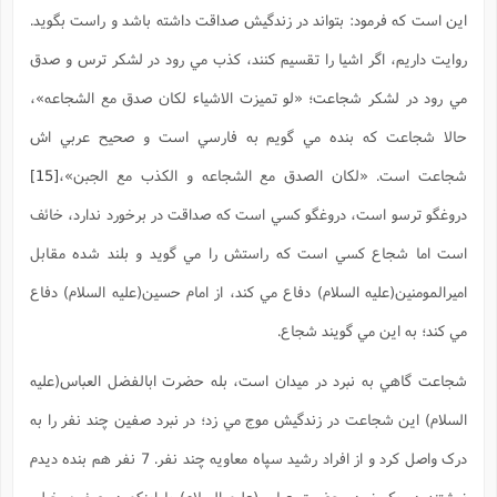
اين است که فرمود: بتواند در زندگيش صداقت داشته باشد و راست بگويد.
روايت داريم، اگر اشيا را تقسيم کنند، کذب مي رود در لشکر ترس و صدق
مي رود در لشکر شجاعت؛ «لو تميزت الاشياء لکان صدق مع الشجاعه»،
حالا شجاعت که بنده مي گويم به فارسي است و صحيح عربي اش
شجاعت است. «لکان الصدق مع الشجاعه و الکذب مع الجبن»،
[15]
دروغگو ترسو است، دروغگو کسي است که صداقت در برخورد ندارد، خائف
است اما شجاع کسي است که راستش را مي گويد و بلند شده مقابل
اميرالمومنين(علیه السلام) دفاع مي کند، از امام حسين(علیه السلام) دفاع
مي کند؛ به اين مي گويند شجاع.
شجاعت گاهي به نبرد در ميدان است، بله حضرت ابالفضل العباس(علیه
السلام) اين شجاعت در زندگيش موج مي زد؛ در نبرد صفين چند نفر را به
درک واصل کرد و از افراد رشيد سپاه معاويه چند نفر. 7 نفر هم بنده ديدم
نوشتند در يک نبرد، حضرت عباس(علیه السلام) با اينکه در صفين خيلي