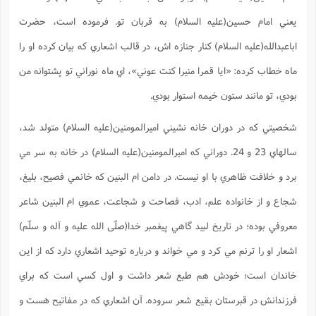
س
م
ع
ف
ق
م
(
ه
ع
ع
ش
ز
م
يعني امام حسين(علیه السلام) به قربان تو. فرموده است، حضرت
ر
ش
پ
ا
ا
ا
ق
ح
ف
ت
گ
ع
ق
د
پ
ف
اباعبدالله(علیه السلام) کنار جنازه اش، در قالب اشعاري که بيان کرده او را
خ
(
ذ
ب
ت
ا
ش
م
ح
ع
ش
م
ع
ماه خطاب کرده: «ايا قمرا منيرا کنت عوني»، اي ماه نوراني تو پشتوانه من
س
2
م
ا
ا
خ
ت
خ
آ
م
ف
ق
ح
بودي، تو مانند ستون خيمه استوار بودي.
پ
ص
پ
د
ن
و
(
آ
ه
ع
م
ش
ت
ت
د
شخصيتي که در دوران خانه نشيني اميرالمومنين(علیه السلام) متولد شد،
پ
ج
ا
2
ا
ت
ی
گ
ش
ف
ا
(
سالهاي 23 و 24. دوراني که اميرالمومنين(علیه السلام) در خانه به سر مي
ذ
ب
ش
م
ح
م
ا
ا
م
ا
م
برد و خلافت ظاهري با او نيست. در دامن ام البنين که خانمي فصيح، بليغ،
ب
ا
ش
و
(
ف
م
ش
شجاع و از خانواده علم، ادب، فصاحت و شجاعت، عموي ام البنين شاعر
ف
ن
م
پ
ع
و
ا
ت
ف
معروفي بوده؛ در تاريخ لبيد گاهي پيغمبر خدا(صلّی الله علیه و آله و سلّم)
ه
ع
ا
(
ف
ت
ت
ق
ن
اشعار او را ترنم مي کرد و مي خواند و درباره توحيد اشعاري دارد که از اين
ح
ذ
غ
ش
م
ب
پ
ت
م
(
د
م
خاندان است؛ خودش هم طبع شعر داشت و اول کسي است که براي
ه
ا
ت
ف
ح
س
آ
و
ر
فرزندانش در قبرستان بقيع شعر سروده. آن اشعاري که در مفاتيح هست و
ش
ن
ع
ف
ع
م
د