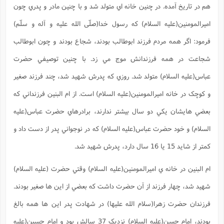
ت
هم در تاريخ آمده. در چنين خانه اي متولد شد و با چنين مادر و پدري چون
ا
ا
ف
ح
ت
ت
س
ن
ج
اميرالمومنين(علیه السلام) که رسول خدا(صلّی الله علیه و آله و سلّم)
ذ
ق
ش
م
و
م
م
فرمود: اگر همه مردم فرزند ابوطالب بودند، شجاع بودند و چون ابوطالب
س
م
ج
(
ا
و
شجاعت در همه فرزندانش موج مي زد. با چنين توصيفي حضرت
ج
ش
ح
چ
م
ع
س
ف
خ
(
عباس(علیه السلام) متولد شد. روزي که پدرش شهيد شد، چند فرزند صغير
ا
ف
ن
ن
و کوچک در خانه اميرالمومنين(علیه السلام) است. از ام البنين فرزنداني که
ت
م
ذ
م
ت
م
بعضي هايشان يکي دو سال بيشتر ندارند، برادرهاي حضرت عباس(علیه
م
ک
ا
ش
(
السلام) و خود حضرت عباس(علیه السلام) که در نوجواني پدر از دست داد و
ه
ش
پ
ع
ا
چ
و
کمتر از شايد 15 يا 16 سال دارد، پدرش شهيد شد.
ا
و
ع
ش
پ
(
ف
ام البنين در خانه ي اميرالمومنين(علیه السلام) وقتي حضرت (علیه السلام)
ذ
ف
ن
م
ز
ن
ت
شهيد شد، چهار فرزند از آن حضرت داشت که بعضي از اين ها صغير بودند.
ا
(
م
ت
ح
فرزندان حضرت زهرا(سلام الله عليها) در شهادت پدر اين ها همه بالغ
م
ا
ع
(
بودند، امام حسن(علیه السلام) نزديک 37 سالش بود و امام حسين(علیه
ع
ش