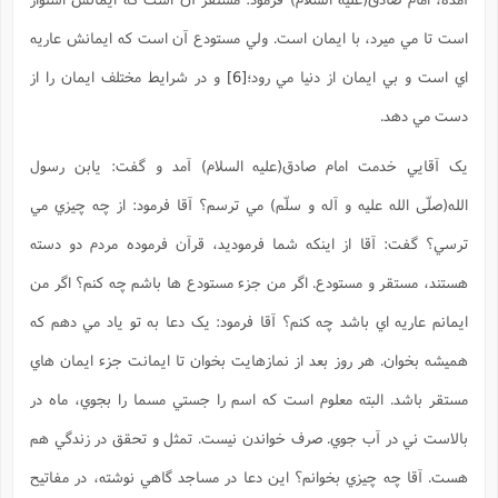
است تا مي ميرد، با ايمان است. ولي مستودع آن است که ايمانش عاريه
اي است و بي ايمان از دنيا مي رود؛
[6]
و در شرايط مختلف ايمان را از
دست مي دهد.
يک آقايي خدمت امام صادق(علیه السلام) آمد و گفت: يابن رسول
الله(صلّی الله علیه و آله و سلّم) مي ترسم؟ آقا فرمود: از چه چيزي مي
ترسي؟ گفت: آقا از اينکه شما فرموديد، قرآن فرموده مردم دو دسته
هستند، مستقر و مستودع. اگر من جزء مستودع ها باشم چه کنم؟ اگر من
ايمانم عاريه اي باشد چه کنم؟ آقا فرمود: يک دعا به تو ياد مي دهم که
هميشه بخوان. هر روز بعد از نمازهايت بخوان تا ايمانت جزء ايمان هاي
مستقر باشد. البته معلوم است که اسم را جستي مسما را بجوي، ماه در
بالاست ني در آب جوي. صرف خواندن نيست. تمثل و تحقق در زندگي هم
هست. آقا چه چيزي بخوانم؟ اين دعا در مساجد گاهي نوشته، در مفاتيح