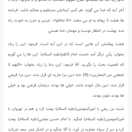
آخر آيه که خدا مي گويد: هر کس ايمانش مستقيم و محکم باشد، فرشته
ها هفت تا پيغام به او مي دهند. «الا تخافوا»، نترس و حزن به خودت راه
نده. بهشت در انتظار توست و مهمان خدا هستي.
هفت پيغامش آن هايي است که در اين آيه است. فرمود: اين را زياد
بخوان. يکي ديگر آمد خدمت امام کاظم(علیه السلام). اين ها را مي گويم
که اهميت بحث را بگيريد. آقا فرمود: اين دعا را زياد بخوان: «اللهم لا
تجعلني من المعارين»،
[9]
خدا دين مرا عاريه اي قرار نده، دين مرا قرضي
قرار نده، دين مال خودم باشد. خيلي ها بودند دينشان قرضي بود و خيلي
ها بودند ملون بودند.
شبث بن ربعي با اميرالمومنين(علیه السلام) بيعت کرد و هم در نهروان با
اميرالمومنين(علیه السلام) جنگيد. با امام حسن مجتبي(علیه السلام) بيعت
کرد و سر از سپاه معاويه در آورد. با آقا جنگيد و در لشکر عمر سعد شرکت