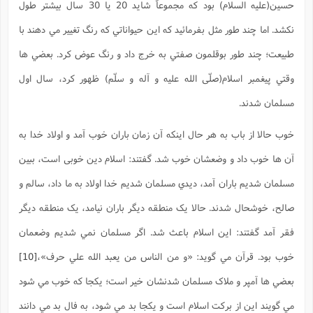
حسين(علیه السلام) بود که مجموعاً شايد 20 يا 30 سال بيشتر طول
نکشد. اما چند طور مثل بفرمائيد که اين حيواناتي که رنگ تغيير مي دهند با
طبيعت؛ چند طور بوقلمون صفتي به خرج داد و رنگ عوض کرد. بعضي ها
وقتي پيغمبر اسلام(صلّی الله علیه و آله و سلّم) ظهور کرد، سال اول
مسلمان شدند.
خوب حالا از باب به هر حال اينکه آن زمان باران خوب آمد و اولاد خدا به
آن ها خوب داد و وضعشان خوب شد. گفتند: اسلام دين خوبی است، ببين
مسلمان شديم باران آمد، ديدي مسلمان شديم خدا اولاد به ما داد، سالم و
صالح، خوشحال شدند. حالا يک منطقه ديگر باران نيامد، يک منطقه ديگر
فقر آمد گفتند: اين اسلام باعث شد. اگر مسلمان نمي شديم وضعمان
خوب بود. قرآن مي گويد: «و من الناس من يعبد الله علي حرف»،
[10]
بعضي ها آمپر و ملاک مسلمان شدنشان خير است؛ يکجا که خوب مي شود
مي گويند اين از برکت اسلام است و یکجا بد مي شود، به فال بد مي دانند