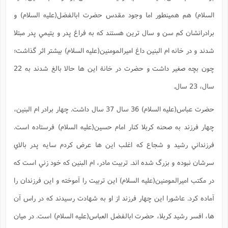
ا
ش
السلام) هم همينطور اما وجود مقدس حضرت ابالفضل(علیه السلام) و
و
ف
(
ذ
ن
برادرانشان کم سن و سال ترين هستند که به فراغ پدر و يتيمي پدر مبتلا
م
م
غ
م
شدند و در خانه ام البنين داغ اميرالمومنين(علیه السلام) بيشتر اثر گذاشت؛
م
(
چون بچه صغير داشت و حضرت در خانۀ اين ها حالا بالغ شدند به 22
ش
ب
ه
(
سال، 23 سال.
و
ن
ا
حضرت عباس(علیه السلام) 36 سال 37 سال داشت. چهار برادر ام البنين،
ف
ح
م
(
چهار فرزند به صحنه کربلا کنار امام حسين(عليه السلام) فرستاده است.
م
ن
فرزنداني رشيد و شجاع که اغلب اين ها عرض کردم سايه پدر بالاي
ش
(
سرشان نبوده و بزرگ شده اند. تربيت مادر، ام البنين که خود زني است که
د
س
ف
در مکتب اميرالمومنين(عليه السلام) اين تربيت را آموخته و اين فرزندان را
ف
م
ش
م
آماده کرد. عاشورا اين چهار فرزند از او به شهادت رسيدند که در راس آن
ها، افسر رشيد کربلا، حضرت ابالفضل العباس(علیه السلام) است. در ميان