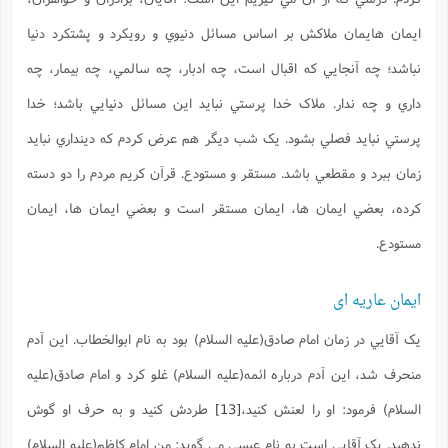
ايمان هايمان ملاکش بر اساس مسائل دنيوي و رويکرد و پشتکرد دنيا
نباشد؛ چه آنجايي که اقبال است، چه ادبار، چه سالمي، چه بيمار، چه
داري و چه ندار. ملاک خدا پرستي نبايد اين مسائل دنيايي باشد؛ خدا
پرستي نبايد فصلي بشود. يک شب ديگر هم عرض کردم که دينداري نبايد
زمان ببرد و مقطعي باشد. مستقر و مستودع. قرآن کريم مردم را دو دسته
کرده، بعضي ايمان ها، ايمان مستقر است و بعضي ايمان ها، ايمان
مستودع.
ایمان عاریه ای
يک آقايي در زمان امام صادق(علیه السلام) بود به نام ابوالخطاب. اين آدم
منحرف شد، اين آدم درباره ائمه(علیه السلام) غلو کرد و امام صادق(علیه
السلام) فرمود: او را لعنش کنيد،
[13]
طردش کنيد و به حرف او گوش
ندهيد. يک آقايي است به نام عيسي مي گويد: من امام کاظم(علیه السلام)