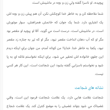
پيچيده، او ناسزا گفته ولي زن و بچه در ماشينش است.
شما ملاحظه کن و به خاطر خدا کوچکش نکن. آن هم پيش زن و بچه اش
يک اعتباري دارد. شما يک جوان که خانمش همراهش، سوار موتورش
است، در ماشينش است، درست است مي گويد، آقا او پيچيد او مقصر بود
مگر او که آب دهان انداخت مقصر نبود، مگر او که تير به جنازه زد مقصر
نبود، يکجا به خاطر خدا. خدايا! من کوتاه آمدم، من جوان براي اينکه ديدم
اين جلوي خانواده اش تحقير مي شود، براي اينکه نخواستم غائله اي به پا
شود و نخواستم ناسزايي گفته بشود؛ اين شجاعت است، اين کار هر کسي
نيست.
نشانه های شجاعت
شجاعت علامت هايي دارد، يک علامت شجاعت فرمود اين است، وقتي
غضبناک مي شود بتواند غضبش را به موضع کنترل کند. يک علامت شجاع