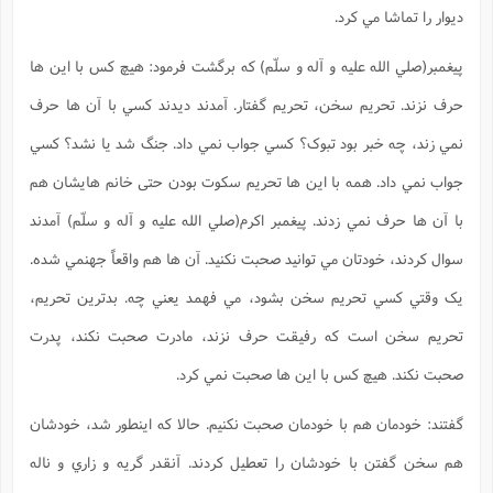
ديوار را تماشا مي کرد.
پيغمبر(صلي الله عليه و آله و سلّم) که برگشت فرمود: هيچ کس با اين ها
حرف نزند. تحريم سخن، تحريم گفتار. آمدند ديدند کسي با آن ها حرف
نمي زند، چه خبر بود تبوک؟ کسي جواب نمي داد. جنگ شد يا نشد؟ کسي
جواب نمي داد. همه با اين ها تحريم سکوت بودن حتی خانم هايشان هم
با آن ها حرف نمي زدند. پيغمبر اکرم(صلي الله عليه و آله و سلّم) آمدند
سوال کردند، خودتان مي توانيد صحبت نکنيد. آن ها هم واقعاً جهنمي شده.
يک وقتي کسي تحريم سخن بشود، مي فهمد يعني چه. بدترين تحريم،
تحريم سخن است که رفيقت حرف نزند، مادرت صحبت نکند، پدرت
صحبت نکند. هيچ کس با اين ها صحبت نمي کرد.
گفتند: خودمان هم با خودمان صحبت نکنيم. حالا که اينطور شد، خودشان
هم سخن گفتن با خودشان را تعطيل کردند. آنقدر گريه و زاري و ناله