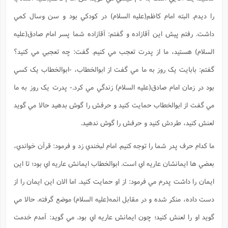
را ديدم. البته امام کاظم(علیه السلام) در کودکي بود و سن وسال کمي
داشت. رفتم پيش اين آقازاده و گفتم: آقازاده شما پسر امام صادق(علیه
السلام) هستيد، ما از پدرت تعجب مي کنيم. گفت: چه تعجبي مي کنيد؟
گفتم: بابايت يک روز به ما مي گفت از ابوالخطاب، -ابوالخطاب يک کسي
بود در زمان امام صادق(علیه السلام) زندگي مي کرد.- پدرت يک روز به ما
مي گفت از ابوالخطاب حمايت کنيد و حرفش را گوش بدهيد حالا مي گويد
لعنش کنيد، طردش کنيد و حرفش را گوش ندهيد.
ما کدام حرف پدر شما را توجه کنيم. امام لبخندي زد و فرمود: قرآن خواندي،
بعضي ها ايمانشان عاريه اي است. ابوالخطاب ايمانش عاريه اي بود؛ تا اين
ايمان را داشت پدرم مي فرمود: از او حمايت کنيد. اما الان اين ايمان را از
دست داده، منکر شده و در مقابل ائمه(علیه السلام) موضع گرفته. حالا مي
گويد او را لعنش کنيد؛ چون ايمانش عاريه اي بود. مي گويد: آمدم خدمت