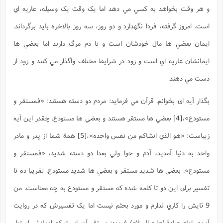
و هر وقت بخواهد به کسي مي دهد اما يک وقت يک وسيله، عاريه اي
است. امروز گرفته، فردا نگهدارد و دو روز، سه روز بالاخره بايد برگرداند.
ايمان بعضي ها مال خودشان است و تا دم مرگ دارند اما بعضي ها
ايمانشان عاريه اي است و زود در شرايط مختلف واگذار مي کنند و زود از
دست مي دهند.
بگذار آيه ای بخوانم. قرآن مي فرمايد: مردم دو دسته هستند: «فمستقر و
مستودع»،
[4]
بعضي ها مستقر هستند و بعضي ها مستودع. چقدر اين آيه
زيباست: «هو الذي انشاکم من نفس واحده»،
[5]
همۀ شما از پدر و مادر
واحد به دنيا آمديد، آدم و حوا ولي بعدا دو دسته شديد، «فمستقر و
مستودع». بعضي ها شديد مستقر و بعضي ها شديد مستودع. تقريبا ده تا
تفسير براي اين دو تا کلمه شده که مستقر و مستودع به چه معناست. من
9 تايش را کاري ندارم و مورد بحثم نيست اما يک تفسيرش که در روايت
آمده، امام صادق(علیه السلام) فرمود: مستقر آن است که ايمانش استوار