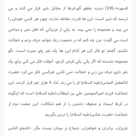
قسوره»،
[19]
ديديد چطور گورخرها از مقابل شير فرار مي کنند و مي
ترسند که شير است، اين ها قدرت مقابله ندارند؛ چون هر کسي خودش را
مي بيند و مجموعه را نمي بيند. به يکي از عزيزاني که اهل منبر و مداحي
است مي گفت: من چه کنم که در جمعيت زياد بتوانم حرف بزنم و خجالت
نکشم، گفتم: تو فکر کن هر کدام اين ها يک نفر پاي منبرت است، نگو
مجموعه نشسته که اگر يکي يکي فرض کردي، آنوقت فکر مي کني براي يک
نفر داري حرف مي زني و خجالت نمي کشي. هرکسي فکر مي کرد حضرت
ابالفضل العباس(علیه السلام) او را مي زند. لذا، 4 هزار نفر فرار کردند. اين
شجاعت فرزند اميرالمومنين علي بن ابيطالب(عليه السلام) است که اينگونه
در کربلا ايستاد و صفوف دشمن را از هم شکافت. اين صفت دوم از
شجاعت حضرت عباس(علیه السلام) را درس بگيريم.
عزيزان، برادران و خواهران، شجاع در ميدان نيست مگر،
«اشجع الناس