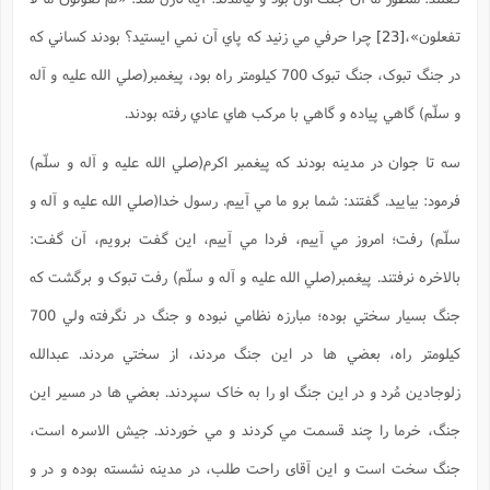
تفعلون»
،
[23]
چرا حرفي مي زنيد که پاي آن نمي ايستيد؟ بودند کساني که
در جنگ تبوک، جنگ تبوک 700 کيلومتر راه بود، پيغمبر(صلي الله عليه و آله
و سلّم) گاهي پياده و گاهي با مرکب هاي عادي رفته بودند.
سه تا جوان در مدينه بودند که پيغمبر اکرم(صلي الله عليه و آله و سلّم)
فرمود: بياييد. گفتند: شما برو ما مي آييم. رسول خدا(صلي الله عليه و آله و
سلّم) رفت؛ امروز مي آييم، فردا مي آييم، اين گفت برويم، آن گفت:
بالاخره نرفتند. پيغمبر(صلي الله عليه و آله و سلّم) رفت تبوک و برگشت که
جنگ بسيار سختي بوده؛ مبارزه نظامي نبوده و جنگ در نگرفته ولي 700
کيلومتر راه، بعضي ها در اين جنگ مردند، از سختي مردند. عبدالله
زلوجادين مُرد و در اين جنگ او را به خاک سپردند. بعضي ها در مسير اين
جنگ، خرما را چند قسمت مي کردند و مي خوردند. جيش الاسره است،
جنگ سخت است و اين آقای راحت طلب، در مدينه نشسته بوده و در و