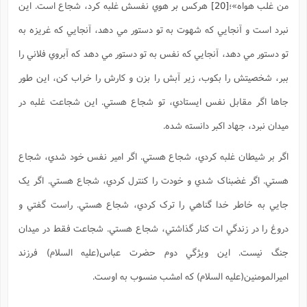
من غلب هواه»
؛
[20]
هرکس بر هوي نفسش غلبه کرد، شجاع است. اين
نبرد است و آنجايي که شهوت به تو دستور مي دهد، آنجايي که غريزه به
تو دستور مي دهد، آنجايي که نفس به تو دستور مي دهد که آبروي فلاني را
ببر، شخصيتش را بکوب، زير آبش را بزن و کارش را خراب کن، اين طور
جاها اگر مقابل نفس ايستادي، تو شجاع هستي. اين شجاعت غلبه در
ميدان نبرد، جهاد اکبر دانسته شده.
اگر بر شيطان غلبه کردي، شجاع هستي. اگر امير نفس خود شدي، شجاع
هستي. اگر غضبناک شدي و خودت را کنترل کردي، شجاع هستي. اگر يک
جايي به خاطر خدا گناهي را ترک کردي، شجاع هستي. راست گفتي و
دروغ را در زندگي ات کنار گذاشتي، شجاع هستي. شجاعت فقط در ميدان
جنگ نيست. اين ويژگي دوم حضرت عباس(علیه السلام) فرزند
اميرالمومنين(علیه السلام) که امشب منسوب به اوست.