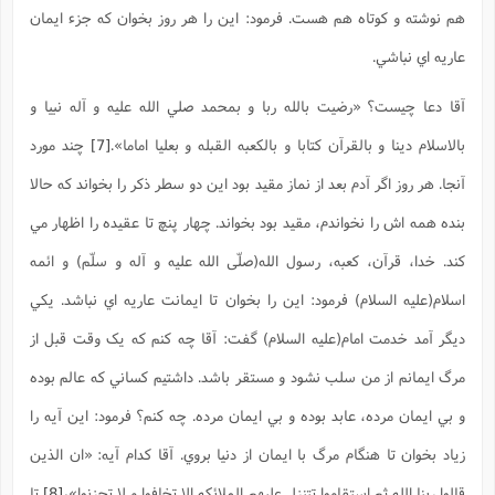
هم نوشته و کوتاه هم هست. فرمود: اين را هر روز بخوان که جزء ايمان
عاريه اي نباشي.
آقا دعا چيست؟ «رضيت بالله ربا و بمحمد صلي الله عليه و آله نبيا و
بالاسلام دينا و بالقرآن کتابا و بالکعبه القبله و بعليا اماما».
[7]
چند مورد
آنجا. هر روز اگر آدم بعد از نماز مقيد بود اين دو سطر ذکر را بخواند که حالا
بنده همه اش را نخواندم، مقيد بود بخواند. چهار پنچ تا عقيده را اظهار مي
کند. خدا، قرآن، کعبه، رسول الله(صلّی الله علیه و آله و سلّم) و ائمه
اسلام(علیه السلام) فرمود: اين را بخوان تا ايمانت عاريه اي نباشد. يکي
ديگر آمد خدمت امام(علیه السلام) گفت: آقا چه کنم که يک وقت قبل از
مرگ ايمانم از من سلب نشود و مستقر باشد. داشتيم کساني که عالم بوده
و بي ايمان مرده، عابد بوده و بي ايمان مرده. چه کنم؟ فرمود: اين آيه را
زياد بخوان تا هنگام مرگ با ايمان از دنيا بروي. آقا کدام آيه: «ان الذين
قالوا ربنا الله ثم استقاموا تتنزل عليهم الملائکه الا تخافوا و لا تحزنوا»،
[8]
تا