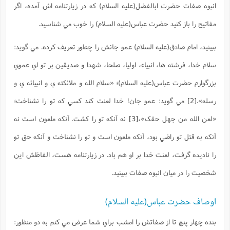
انبوه صفات حضرت ابالفضل(علیه السلام) که در زيارتنامه اش آمده، اگر
مفاتيح را باز کنيد حضرت عباس(علیه السلام) را خوب مي شناسيد.
ببينيد، امام صادق(علیه السلام) عمو جانش را چطور تعريف کرده. مي گويد:
سلام خدا، فرشته ها، انبياء، اوليا، صلحا، شهدا و صديقين بر تو اي عموي
بزرگوارم حضرت عباس(علیه السلام)؛ «سلام الله و ملائکته ي و انبيائه ي و
رسله».
[2]
مي گويد: عمو جان! خدا لعنت کند کسي که تو را نشناخت؛
«لعن الله من جهل حقک»،
[3]
نه آنکه تو را کشت. آنکه ملعون است نه
آنکه به قتل تو راضي بود، آنکه ملعون است و تو را نشناخت و آنکه حق تو
را ناديده گرفت، لعنت خدا بر او هم باد. در زيارتنامه هست، الفاظش اين
شخصيت را در ميان انبوه صفات ببينيد.
اوصاف حضرت عباس(علیه السلام)
بنده چهار پنچ تا از صفاتش را امشب براي شما عرض مي کنم به دو منظور: