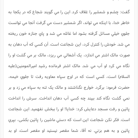
گفت: چشم و شمشير را غلاف کرد. اين را مي گويند شجاع که در يکجا به
خاطر خدا، با اينکه مي تواند، اگر شمشير دست مي گرفت آنجا مي توانست
جلوي خيلي مسائل گرفته بشود اما غائله مي شد و پاي جنازه خون ريخته
مي شد. خودش را کنترل کرد، اين شجاعت است. آن کسي که آب دهان به
صورت مالک اشتر مي اندازد، يک آشغالي مي ريزد، مالک بر مي گشت او را
نگاه مي کرد او آب مي شد. مالک اشتر فرمانده رشيد اميرالمومنين(علیه
السلام) است، کسي است که در اوج سپاه معاويه رفت تا جلوي خيمه،
حضرت فرمود: برگرد. خوارج نگذاشتند و مالک يک تنه به سپاه مي زد و بر
نمي گشت نگاه کند ببيند چه کسي آب دهان انداخت. سرش را انداخت
پائين و رفت مسجد دعايش کرد: خدايا! او را ببخش نفهميد. اين شجاعت
است. فکر نکن شجاعت اين است که دستي ماشين را پائين بکشی، بپري
پائين و به هم بزني. نه آقا، شما مقصر نيستيد او مقصر است. او بد