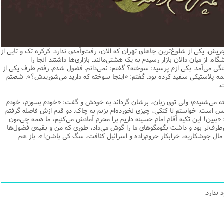
یریت
اطلاعیه
نهج البلاغه
ن وجامعه دینی
ات اهل بیت (ع)
فقه
رذایل
سیاسی
رد جامعه شناسی در تبلیغ
جامعه شناسی
مصیبت امام باقر علیه السلام
مدیریت و فقه اسلامی
متفرقه
ادبیات عرب
قتصاد
دنیاو آخرت
ی ولایت اهل بیت (ع)
فضائل
اعتقادی
ات اخلاق و آداب در تبلیغ
تاریخ اسلام
مصیبت امام صادق علیه السلام
خلاصه کتب مدیریت
قرآن
ادیان و فرق
و مذاهب
توشه عاشورائیان
ن و بررسی مسأله اعانه
اسلام
فرق شیعی
ت های آموزش معارف اسلامی
مدیریت اسلامی
مبانی علم اخلاق
مصیبت امام موسی علیه السلام
فقه و اصول
تجریش. یکی از شلوغ‌ترین جاهای تهران که الآن، رفت‌وآمدی ندارد. کرکره تک و تایی از
دیان
 و امید به مغفرت
تحقیق و منبع شناسی
ایران
ابراهیمی
آینده پژوهی
فرق غیر شیعی
مصیبت امام رضا علیه السلام
نامه های اخلاقی
فلسفه
شگاه. از میان دالان بازار رسیدم به یک هشتی‌مانند. بازاری‌ها داشتند آنجا را
ی می‌آمد. بکی ازم پرسید: سوخته؟ گفتم: نمی‌دانم. فضول شدم. رفتم طرف یکی از
وم قرآنی
ام به عمر انسان در اسلام
پند و اندرز
تاریخ انقلاب
غیر ابراهیمی
مصیبت امام جواد علیه السلام
مدیریت آموزشی
کلام
کمه پلاستیکی سفید کرده بود. گفتم: «اینجا سوخته که دارید می‌شوریدش؟». شصتم
ت.
وم حدیث
خداشناسی
ی دانش آموزی
حکایات
مدیریت زمان
مصیبت امام هادی علیه السلام
قرآن‌پژوهی
می‌شنیدم؛ ولی توی زبان، برشان گرداند به خودش و گفت: «خودم بسوزم، خودم
لسفه
محض
مصیبت امام حسن عسکری علیه السلام
علوم حدیث
س است. خواستم تا کتکی، چیزی نخورده‌ام بزنم به چاک. دو قدم ازش فاصله گرفتم
ببین! این تکیه آقام امام حسینه داریم برا محرم آمادش می‌کنیم، ما همه چی‌مون
ی
لام
 مصیبت متفرقه
مضاف
اسلامی
اخلاق
‌طرف‌تر بود و داشت بگومگوهای ما را گوش می‌داد، طوری که من و بقیه‌ی فضول‌ها
 مال جوشکاریه، خرابکار حروم‌زاده و اسرائیل کثافت، سگ کی باشن!». باز هم
لات
ه و اصول
جدید
فلسفه اسلامی
عرفان
حقوق
ام شرعی
فرق و مذاهب
خب نشریات
اصول فقه
رتباطات
فقه
ندارد.
نامه تربیت تبلیغی
پيش شماره اول فصلنامه مطالعات معنوی
حقوق
امه مطالعات معنوی
پيش شماره 2 فصل نامه تربیت تبلیغی
پيش شماره اول فصلنامه مطالعات معنوی