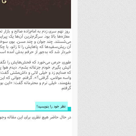
بانک پژوهشگران وفرهیختگان
مهدویت
زندگی نامه فرهیختگان
مد
دی
مقام
کارب
ذکر 
اخبار
فرهنگی
معرفی پژوهشگران
آداب و احکام اصناف
ا
ویژگ
مقال
ذکر 
معرفی سایت ها
عمومی
حوزه و دانشگاه
پایگاه های علمی
فرق 
راه 
تعاو
مهار
ذکر 
روز نهم سری زدم به امام‌زاده صالح و بازار 
اطلاعیه
فقه
اعتقادی
پایگاه های مذهبی
ا
توبه
روش 
ذکر 
مغازه‌ها بالا بود. سرگرم‌ترین آن‌ها یک پیرای
می‌شستند. چند جوان و چند مسن. بوی سوختگ
اخلاق
سیاسی
پایگاههای عقائد
عل
اهتم
ذکر 
آن ریش‌سفیدها که پاهایش را تا زانو، با چ
خبردار شد که بدجور از حرفم بدش آمده اس
اجتماعی
پایگاههای فرهنگی
عل
مجموعه پرسش ها و پاسخ ها
ذکر 
طوری حرص می‌خورد که فحش‌هایش را نگفته 
جامعه
پایگاههای جامع موضوعات
ف
ذکر 
آتیش بگیرم. خودم جزغاله بشم». دیدم هوا پ
که صدایم زد و خیلی لاتی و داش‌مشتی گفت: «
اخبار عمومی
پایگاههای اندیشمندان اسلام
ک
ذکر
واسه مولاس. گرفتی؟». گرفتم. جوانی که این
بفهمند، خیلی نرم و محترمانه گفت: «این بو
خبرگزاری ها
پایگاه های پاسخ گویی به سوا
فق
گرفتم.
پایگاه های پاسخ گویی به احک
پایگاه های تاریخی
منت
نظر خود را بنویسید!
پایگاه های آموزشی
ا
در حال حاضر هیچ نظری برای این مقاله وجود 
فصل 
فصلن