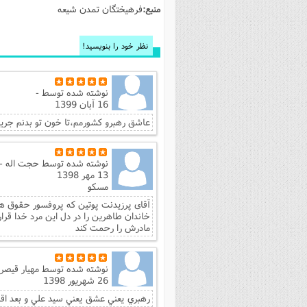
منبع:
فرهیختگان تمدن شیعه
فصل 
علوم
نظر خود را بنویسید!
خ
نوشته شده توسط
-
16 آبان 1399
عاشق رهبرو کشورمم،تا خون تو بدنم جریان
نوشته شده توسط
حجت اله -
13 مهر 1398
مسکو
آقای پرزیدنت پوتین که پروفسور حقوق 
خاندان طاهرین را در دل این مرد خدا قرار
مادرش را رحمت کند
نوشته شده توسط
مهيار قيصر
26 شهریور 1398
رهبري يعني عشق يعني سيد علي و بعد اقا 