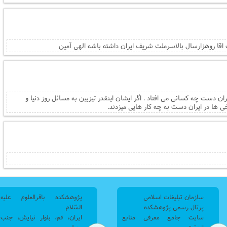
اقا روهزارسال بالاسرملت شریف ایران داشته باشه الهی آمین
ران دست چه کسانی می افتاد . اگر ایشان اینقدر تیزبین به مسائل روز دنیا و
ی ها در ایران دست به چه کار هایی میزدند.
سازمان تبلیغات اسلامی
پژوهشکده باقرالعلوم علیه
پرتال رسمی پژوهشکده
السّلام
سایت جامع معرفی منابع
ایران، قم، بلوار نیایش، جنب