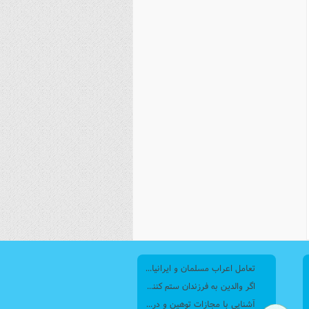
نصیریه (شیعی)
سایر فرق شیعی
تعامل اعراب مسلمان و ایرانیان (6) نقش امام حسن(ع) و امام حسین(ع) در فتح ایران
اگر والدین به فرزندان ستم کنند فرزندان چطور برخورد کنند، بطوری که هم موجب ناراحتی آنها نشود و هم بتوانند آنها را امر به معروف و نهی از منکر کنند، و اگر نصیحت تأثیر نداشت چطور باید با آنها برخورد کرد؟
آشنایی با مجازات توهین و درگیری با مأموران پلیس