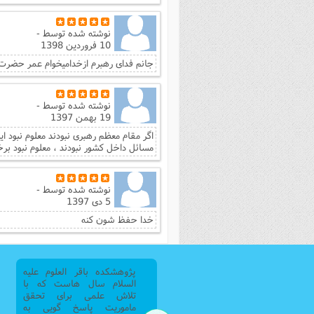
نوشته شده توسط
-
10 فروردین 1398
جانم فدای رهبرم ازخدامیخوام عمر حضرت 
نوشته شده توسط
-
19 بهمن 1397
اگر مقام معظم رهبری نبودند معلوم نبود ای
مسائل داخل کشور نبودند ، معلوم نبود برخ
نوشته شده توسط
-
5 دی 1397
خدا حفظ شون کنه
پژوهشکده باقر العلوم علیه
السلام سال هاست که با
تلاش علمی برای تحقق
ماموریت پاسخ گویی به