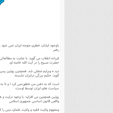
بانک پژوهشگران وفرهیختگان
مهدویت
زندگی نامه فرهیختگان
مد
دی
مقام
کارب
ذکر 
اخبار
فرهنگی
معرفی پژوهشگران
آداب و احکام اصناف
ا
ویژگ
مقال
ذکر 
معرفی سایت ها
عمومی
حوزه و دانشگاه
پایگاه های علمی
فرق 
راه 
تعاو
مهار
ذکر 
اطلاعیه
فقه
اعتقادی
پایگاه های مذهبی
ا
توبه
روش 
ذکر 
اخلاق
سیاسی
پایگاههای عقائد
عل
اهتم
ذکر 
باوجود ایشان خطری متوجه ایران نمی شود پ
اجتماعی
پایگاههای فرهنگی
عل
مجموعه پرسش ها و پاسخ ها
ذکر 
رهبر
جامعه
پایگاههای جامع موضوعات
ف
ذکر 
فرزانه انقلاب می گوید: با عنایت به مطالعاتی
اخبار عمومی
پایگاههای اندیشمندان اسلام
ک
ذکر
حضرت مسیح را در آیت الله خامنه ای
خبرگزاری ها
پایگاه های پاسخ گویی به سوا
فق
دید ه وبرایم متجلی شد. همچنین پوتین پس ا
گوید: حکیم بزرگی درایران نشسته
پایگاه های پاسخ گویی به احک
است که به ذهن من خطورنمی کرد ا و تا به 
پایگاه های تاریخی
منت
سیاست های ایران توسط اوست.
پایگاه های آموزشی
ا
پوتین همچنین می افزاید: با وجود درایت و 
واقعی قانون اساسی جمهوری اسلامی
فصل 
ومفهوم ولایت فقیه و ولایت علمای دینی را ک
فصلن