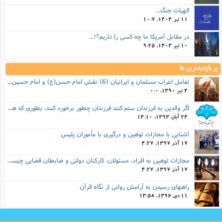
الهیات جنگ...
11 تیر 1404, 10:7
در مقابل آمریکا ما چه کسی را داریم؟!...
10 تیر 1404, 9:25
پر بازدیدترین ها
تعامل اعراب مسلمان و ایرانیان (6) نقش امام حسن(ع) و امام حسین(ع) در فتح ایران
4 تیر 1390, 0:0
اگر والدین به فرزندان ستم کنند فرزندان چطور برخورد کنند، بطوری که هم موجب ناراحتی آنها نشود و هم بتوانند آنها را امر به معروف و نهی از منکر کنند، و اگر نصیحت تأثیر نداشت چطور باید با آنها برخورد کرد؟
24 آبان 1393, 14:10
آشنایی با مجازات توهین و درگیری با مأموران پلیس
17 آذر 1397, 4:27
مجازات‌ توهین به افراد، مسئولان، کارکنان دولتی و ضابطان قضایی چیست؟
17 آذر 1397, 4:27
راههای رسیدن به آرامش روانی از نگاه قرآن
11 دی 1396, 13:58