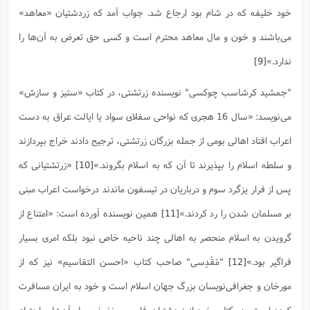
ا
ش
خود خلیفه که در شام بود ارجاع شد. جواب آمد که زردشتیان «معاهد»
و
ف
(
مى‌باشند و خون و مال معاهد محترم است و کسى حق تعرض به آن‌ها را
ذ
ن
م
م
غ
ندارد.»
[9]
م
م
(
"جمشید کرشاسب چوکسی" نویسنده زرتشتی، در کتاب «ستیز و سازش»
ش
ب
ه
(
می‌نویسد: «سال 16 هجری که نواحی سفلای سواد یا ایالت عراق به دست
و
ن
ا
اعراب افتاد اهالی بومی از جمله بزرگان زرتشتی، ترجیح دادند خراج بپردازند
ف
ح
و سلطه اسلام را بپذیرند تا آن که به اسلام بگروند.»
[10]
«زرتشتیانی که
م
(
م
پس از فرار یزگرد سوم و درباریان در تیسفون ماندند درخواست اعراب مبنی
ن
ش
(
بر مسلمان شدن را رد کردند.»
[11]
همین نویسنده آورده است: «امتناع از
د
س
گرویدن به اسلام منحصر به اهالی چند ناحیه خاص نبود بلکه امری بسیار
ف
ف
م
فراگیر بود.»
[12]
"مَقْدِسى" صاحب کتاب «احسن التقاسیم» نیز که از
ش
م
مورخان و جغرافى‌نویسان بزرگ جهان اسلام است و خود به ایران مسافرت