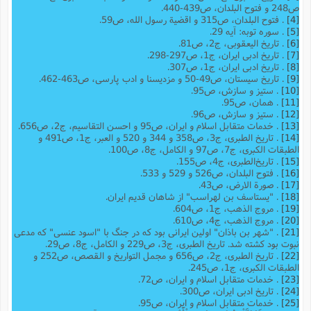
ص248 و فتوح البلدان، ص439-440.
[4]
. فتوح البلدان، ص315 و اقضیة رسول الله، ص59.
[5]
. سوره توبه: آیه 29.
[6]
. تاریخ الیعقوبی، ج2، ص81.
[7]
. تاریخ ادبی ایران، ج1، ص297-298.
[8]
. تاریخ ادبی ایران، ج1، ص307.
[9]
. تاریخ سیستان، ص49-50 و مزدیسنا و ادب پارسی، ص463-462.
[10]
. ستیز و سازش، ص95.
[11]
. همان، ص95.
[12]
. ستیز و سازش، ص96.
[13]
. خدمات متقابل اسلام و ایران، ص95 و احسن التقاسیم، ج2، ص656.
[14]
. تاریخ الطبری، ج3، ص358 و 344 و 520 و العبر، ج1، ص491 و
الطبقات الکبری، ج7، ص97 و الکامل، ج8، ص100.
[15]
. تاریخ‌الطبری، ج‌4، ص155.
[16]
. فتوح البلدان، ص526 و 529 و 533.
[17]
. صورة الارض، ص43.
[18]
. "یستاسف بن لهراسب" از شاهان قدیم ایران.
[19]
. مروج الذهب، ج1، ص604.
[20]
. مروج الذهب، ج4، ص610.
[21]
. "شهر بن باذان" اولین ایرانی بود که در جنگ با "اسود عنسی" که مدعی
نبوت بود کشته شد. تاریخ الطبری، ج3، ص229 و الکامل، ج8، ص29.
[22]
. تاریخ الطبری، ج2، ص656 و مجمل التواریخ و القصص، ص252 و
الطبقات الکبری، ج1، ص245.
[23]
. خدمات متقابل اسلام و ایران، ص72.
[24]
. تاریخ ادبی ایران، ص300.
[25]
. خدمات متقابل اسلام و ایران، ص95.