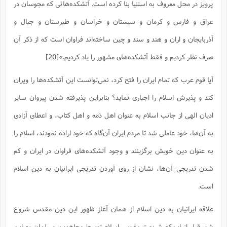
پرویز در محل معروف به استنیا بنا کرده است. آتشکده‌هائى که مجوسان در
عراق و فارس و کرمان و سیستان و خراسان و طبرستان و جبال و
آذربایجان و اران و هند و سند و چین ساخته‌اند فراوان است که از ذکر آن
صرف نظر کردیم و فقط آتشکده‌هاى مشهور را یاد کردیم.»
[20]
آیا قوم عرب که تمام ایران را فتح کرد، نمی‌توانست این آتشکده‌ها را ویران
کند و پذیرش اسلام را اجباری نماید؟ بنابراین پذیرفته شدن پیروان سایر
ادیان الهی از جانب اسلام به عنوان اهل ذمه و اهل کتاب، و اعطای آزادی
به آن‌ها، خود عاملی شد تا مردم ایران آن‌گاه که خود اراده نمودند، اسلام را
به عنوان دین خویش برگزینند و وجود آتشکده‌های فراوان در ایران و کم
شدن تدریجی آن‌ها، نشان از روی آوردن تدریجی ایرانیان به دین اسلام
است.‌
علاقه ایرانیان به دین اسلام از همان آغاز ظهور این دین مقدس شروع
شد. قبل از این‌که شریعت مقدس اسلام توسط مجاهدین مسلمان به این