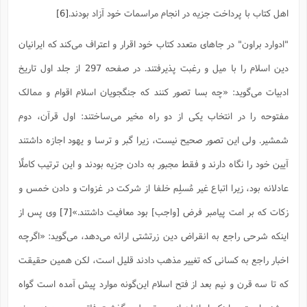
س
م
ع
ف
ق
م
(
ه
ع
اهل کتاب با پرداخت جزیه در انجام مراسمات خود آزاد بودند.
[6]
ع
ش
ز
م
ر
ش
پ
ا
ا
ا
ق
ح
ف
ت
گ
ع
ق
د
پ
ف
"ادوارد براون" در جاهاى متعدد کتاب خود اقرار و اعتراف مى‌کند که ایرانیان
خ
(
ذ
ب
ت
ا
ش
م
ح
ع
ش
م
ع
دین اسلام را با میل و رغبت پذیرفتند. در صفحه 297 از جلد اول تاریخ
س
2
م
ا
ا
خ
ت
خ
آ
م
ف
ق
ح
ادبیات مى‌گوید: «چه بسا تصور کنند که جنگجویان اسلام اقوام و ممالک
پ
ص
پ
د
ن
و
(
آ
ه
ع
م
ش
ت
مفتوحه را در انتخاب یکى از دو راه مخیر مى‌ساختند: اول قرآن، دوم
ت
د
پ
ج
ا
2
ا
ت
ی
گ
ش
ف
شمشیر. ولى این تصور صحیح نیست، زیرا گبر و ترسا و یهود اجازه داشتند
ا
(
ذ
ب
ش
م
آیین خود را نگاه دارند و فقط مجبور به دادن جزیه بودند و این ترتیب کاملًا
ح
م
ا
ا
م
ا
م
ب
ا
ش
و
(
ف
عادلانه بود، زیرا اتباع غیر مُسلِم خلفا از شرکت در غزوات و دادن خمس و
م
ش
ف
ن
م
پ
ع
و
ا
ت
زکات که بر امت پیامبر فرض [واجب] بود معافیت داشتند.»
[7]
وی پس از
ف
ه
ع
ا
(
ف
ت
ت
اینکه شرحى راجع به انقراض دین زرتشتى ارائه می‌دهد، مى‌گوید: «اگرچه
ق
ن
ح
ذ
غ
ش
م
ب
اخبار راجع به کسانى که تغییر مذهب دادند قلیل است، لکن همین حقیقت
پ
ت
م
(
د
م
ه
ا
ت
ف
ح
که تا سه قرن و نیم بعد از فتح اسلام این‌گونه موارد پیش آمده است گواه
س
آ
و
ر
ش
ن
ع
ف
ع
م
د