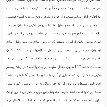
سرزمین بیاید، ایرانیان مقیم یمن به آیین اسلام گرویدند و با میل و رغبت
به احکام قرآن تسلیم شدند و از جان و دل در ترویج شریعت اسلام کوشش
نمودند و حتى در راه اسلام و مبارزه با معاندین نبى اکرم(ص) جان سپردند.
[21]
ایرانیان مقیم یمن و بحرین که در عصر ساسانیان جزئی از امپراطوری
ایران بودند، اولین ایرانیانی هستند که به دین اسلام گرویدند. دلیل اسلام
ایرانیان مقیم یمن، خبر غیبی رسول خدا(ص) درباره کشته شدن
خسروپرویز بوده است. وقتی آنان به صحت این خبر غیبی پی بردند،
مسلمان شدند.
[22]
همین مقدار سابقه ایرانیان با اسلام در زمان پیغمبر
اکرم(ص) کافى بود که بسیارى از آنان با حقایق اسلامى آشنا شوند. طبعاً
این خود وسیله‌اى بود براى این‌که خبر اسلام به ایران برسد و کم و بیش
مردم ایران با اسلام آشنا شوند. خصوصاً وضع دینى و حکومتى آن‌روز ایران
طورى بود که مردم تشنه یک سخن تازه بودند و در حقیقت در انتظار فرج