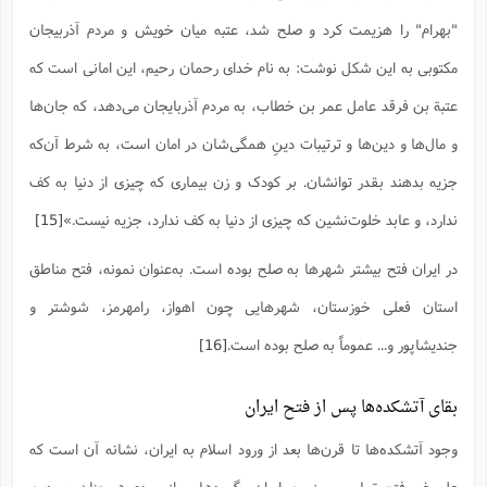
"بهرام" را هزیمت کرد و صلح شد، عتبه میان خویش و مردم آذربیجان
مکتوبى به این شکل نوشت: به نام خداى رحمان رحیم، این امانی است که
عتبة بن فرقد عامل عمر بن خطاب، به مردم آذربایجان مى‌دهد، که جان‌ها
و مال‌ها و دین‌ها و ترتیبات دینِ همگی‌شان در امان است، به شرط آن‌که
جزیه بدهند بقدر توانشان. بر کودک و زن بیمارى که چیزى از دنیا به کف
ندارد، و عابد خلوت‌نشین که چیزى از دنیا به کف ندارد، جزیه نیست.»
[15]
در ایران فتح بیشتر شهرها به صلح بوده است. به‌عنوان نمونه، فتح مناطق
استان فعلی خوزستان، شهرهایی چون اهواز، رامهرمز، شوشتر و
جندیشاپور و... عموماً به صلح بوده است.
[16]
بقای آتشکده‌ها پس از فتح ایران
وجود آتشکده‌ها تا قرن‌ها بعد از ورود اسلام به ایران، نشانه آن است که