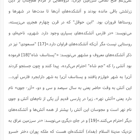
علی‌رغم فتح تمامی سرزمین ایران، گروه‌هایی از مردم هم‌چنان بر دین
زرتشتی باقی مانده بودند و آتشکده‌های آن‌ها تا مدت‌ها در شهرها و
روستاها فروزان بود. "ابن حوقل" که در قرن چهارم هجری می‌زیسته،
می‌نویسد: «در فارس آتشکده‌های بسیاری وجود دارد. شهری، ناحیه‌ای و
روستایی نیست مگر آن‌که آتشکده‌های فراوان دارد.»
[17]
"مسعودی" نیز در
ذکر آتشکده‌های معروف و مشهور می‌نویسد: «"یستاسف شاه"
[18]
فرموده
بود آتشى را که "جم شاه" احترام می‌کرده، پیدا کنند و چون جستجو کردند
آن‌را به شهر خوارزم یافتند و یستاسف آن‌را به شهر دارابجرد فارس آورد…
این آتش به وقت حاضر یعنى به سال سیصد و سى و دو، «آزر- جوى» نام
دارد یعنى «آتش نهر»، زیرا در پارسى قدیم آزر یکى از نام‌هاى آتش و جوى
نام نهر است و مجوسان این آتش را بیشتر از همه آتش‌ها و آتشکده‌هاى
دیگر احترام می‌کنند.»
[19]
و در جای دیگری می‌نویسد: «در سرزمین عراق به
نزدیک مدینة السلام (بغداد) آتشکده‌اى هست که ملکه پوران دختر خسرو