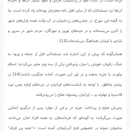
کرده است، در کتاب خود از زردشتیان فارس و نفوذ بسیار آن‌ها و احترام
آن‌ها نزد مسلمانان که از سایر اهل ذمّه محترم‌تر بوده‌اند یاد کرده است. بنا
به گفته این مورخ، در جشن‌هاى زردشتیان در آن وقت همه بازارهاى شهر
را آذین مى‌بسته‌اند و در عیدهاى نوروز و مهرگان، مردم شهر در سرور و
شادى با ایشان هماهنگ مى‌شده‌اند.
[13]
همان‌گونه که پیش از این اشاره شد مسلمانان قبل از حمله و ورود به
جنگ، رقیبان خویش را میان پذیرفتنِ یکی از سه چیز مخیر می‌کردند: اسلام
بیاورند یا جزیه بدهند و در غیر این صورت، آماده جنگیدن باشند.
[14]
در
بیشتر مناطق، با توجه به شکست‌های ایرانیان در نبرد‌های اولیه یعنی نبرد
قادسیه و نهاوند و...، ایرانیان پیشنهاد صلح را می‌پذیرفتند.
پذیرش صلح و پرداخت جزیه در برخی از موارد پس از درگیری ابتدایی
صورت می‌گرفت؛ به گونه‌ای که فرماندهان به همه افراد امان می‌دادند.
به‌عنوان نمونه در خصوص فتح آذربایجان آمده است: «"عتبه بن فرقد"