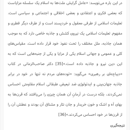
در این باره می‌نویسد: «عامل گرایش ملت‌ها به اسلام یک سلسله مزایاست
که بعضى فکرى و اعتقادى و بعضى اخلاقى و اجتماعى و سیاسى است.
تعلیمات اسلامى از طرفى معقول و خردپسند است و از طرف دیگر فطرى و
مفهوم. تعلیمات اسلامى یک نیروى کشش و جاذبه خاصى دارد که به موجب
همان جاذبه، ملل مختلف را تحت نفوذ خود قرار داده است. مقیاس‌هاى
کلى و عمومى و جهانى اسلام یکى از مزایا و یکى از جنبه‌هایى است که به
این دین نیرو و جاذبه داده است.»
[35]
دکتر صاحب‌الزمانی در کتاب
«دیباچه‌ای بر رهبری» می‌گوید: «توده‌هاى مردم نه تنها در خود در برابر
جاذبه جهان‌بینى و ایدئولوژى ضد تبعیض طبقاتى اسلام مقاومتى احساس
نمى‌کردند، بلکه درست در آرمانِ آن همان چیزى را مى‌یافتند که قرن‌ها به
بهاى آه و اشک و خون خریدار و جان نثار و مشتاق آن بودند و عطش آن را
از قرن‌ها در خود احساس مى‌کردند.»
[36]
نتیجه‌گیری