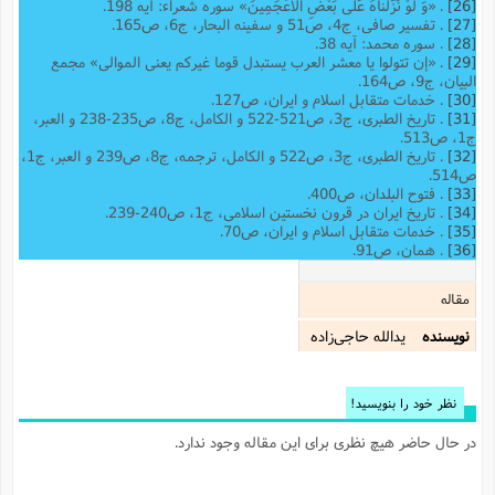
[26]
. «وَ لَوْ نَزَّلْناهُ عَلى‌ بَعْضِ الْأَعْجَمِینَ» سوره شعراء: ‌آیه 198.
[27]
. تفسیر صافی، ج4، ص51 و سفینه البحار، ‌ج6،‌ ص165.
[28]
. سوره محمد: ‌آیه 38.
[29]
. «إن تتولوا یا معشر العرب یستبدل قوما غیرکم یعنی الموالی» مجمع
البیان، ج9، ص164.
[30]
. خدمات متقابل اسلام و ایران، ص127.
[31]
. تاریخ الطبری، ج3، ص521-522 و الکامل، ج8، ص235-238 و العبر،
ج1، ص513.
[32]
. تاریخ الطبری، ج3، ص522 و الکامل، ترجمه، ج‌8، ص239 و العبر، ج1،
ص514.
[33]
. فتوح البلدان، ص400.
[34]
. تاریخ ایران در قرون نخستین اسلامی، ج1، ص240-239.
[35]
. خدمات متقابل اسلام و ایران، ص70.
[36]
. همان، ص91.
مقاله
نویسنده
یدالله حاجی‌زاده
نظر خود را بنویسید!
در حال حاضر هیچ نظری برای این مقاله وجود ندارد.