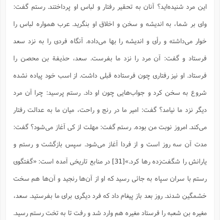
این مرد شنیده‌اید؟ آنان به تحقیر رفتار و لباس او پرداختند. رستم گفت:
واى بر شما، به اندیشه و سخن و اخلاق او بنگرید. عرب همواره لباس را
خوار مى‌داشته و رأى و اندیشه را بها مى‌داده. آنگاه فردی را به نزد سعد
فرستاد و گفت: آن مرد را نزد ما بفرست. سعد، حذیفة بن محصن را
فرستاد. او نیز رفتارى چون فرستاده قبلی داشت. از اسب خود پیاده نشده
شروع به سخن کرد و جواب‌هایى چون او داد. رستم پرسید: چرا آن مرد
دیگر نزد ما نیامد؟ گفت: امیر ما در رنج و راحت، میان ما به عدالت رفتار
مى‌کند. امروز نوبت من بوده. رستم گفت: مهلت از کى آغاز مى‌شود؟ گفت:
مدت آن سه روز است و از فردا آغاز مى‌شود. سپس بازگشت و رستم و
یارانش را شگفت‌زده رها کرد.»
[31]
در منابع تاریخی آمده است: «گفتگوى
رستم با سران سپاه به جائى رسید که او از آن‌ها رنجید و آن‌ها هم سخت
خشمگین شدند. روز بعد باز پیغام داد که فرد دیگرى براى ما بفرستید. سعد،
مغیره بن شعبه را فرستاد مغیره هم وارد شد و رفت تا به تخت رستم رسید.