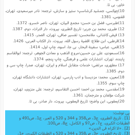
خاور، بى تا.
10)چوکسی، جمشید کرشاسپ؛ ستیز و سازش، ‌ترجمه: نادر میر‌سعیدی، تهران،
ققنوس، 1381.
11)طبرسی، فضل بن حسن؛ مجمع البیان، تهران، ناصر خسرو، 1372.
12) طبری، محمد بن جریر؛ تاریخ الطبری، بیروت، دار التراث، دوم، 1387.
13) فیض کاشانی، ملا‌محسن؛ تفسیر صافی، تهران، الصدر، 1415.
14)قرطبی، ابن طلاع؛ اقضیة رسول الله، بیروت، دار الکتاب العربی، 1426.
15)قمی، عباس؛ سفینة البحار، بی جا، ‌اسوه، چاپ اول، 1414.
16)مسعودی، علی بن حسین؛
مروج الذهب و معادن الجوهر، ترجمه: ابوالقاسم
پاینده، تهران، انتشارات علمى و فرهنگى، چاپ پنجم، 1374.
17) مطهری، مرتضی؛ خدمات متقابل اسلام و ایران، تهران، صدرا، چاپ سی و
دوم، 1385.
18)معین، محمد؛ مزدیسنا و ادب پارسی، تهران،‌ انتشارات دانشگاه تهران،
چاپ سوم، 1355.
19)مقدسی، محمد بن احمد؛ احسن التقاسیم، ترجمه: علی منزوی، تهران،
شرکت مؤلفان و مترجمان، 1361.
20)یعقوبى، ابن واضح؛ تاریخ الیعقوبى، بیروت، دار صادر، بی تا.
پی نوشت:
[1]
. تاریخ الطبری، ج3، ص358 و 344 و 520 و العبر، ج1، ص491 و
الطبقات الکبری، ج7، ص97 و الکامل، ج8، ص100.
[2]
. «لا اکراه فی الدین.»
[3]
. تاریخ الطبری، ج3، ص358 و 344 و 520 و الطبقات الکبری، ج1،