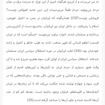
به سر مى‌بردند و از این‌رو هرگونه خبرى از این نوع، به سرعت برق در میان
مردم مى‌پیچید. مردم طبعاً مى‌پرسیدند این دین جدید اصولش چیست؟
فروعش چیست؟
[23]
همان‌گونه که ایرانیان در یمن به اختیار خویش،
اسلام را پذیرفتند، در داخل ایران نیز ایرانیان، به‌تدریج دست از آتش‌پرستی
برداشته و مسلمان شدند. ادوارد براون می‌نویسد: «مسلّم است که در ایران
قسمت اعظم کسانی که تغییر مذهب دادند به طیب خاطر و اختیار و اراده
خودشان بود.»
[24]
اغلب ایرانیان در دوره استقلال سیاسى ایران مسلمان
شده‌اند. استقلال سیاسى ایران از اوایل قرن سوم هجرى شروع شد و تا آن
وقت هنوز بسیارى از مردم ایران به کیش‌ها و آیین‌هاى قدیم از قبیل
زرتشتى و مسیحى و صابئى و حتى بودایى باقى بودند. سفرنامه‌هایى که در
قرن سوم و چهارم نوشته شده حکایت مى‌کند که تا آن زمان‌ها در ایران
آتشکده‌ها و کلیساهاى فراوان وجود داشته است، بعدها کم کم از عدد
آن‌ها کاسته شده و جاى آن‌ها را مساجد گرفته است.
[25]