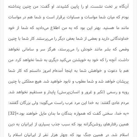
آن‌گاه بر تخت نشست. او را پایین کشیدند. او گفت: من چنین پنداشته
بودم که میان شما مواسات و مساوات برقرار است و شما هم در مواسات
مانند ما هستید. بهتر این بود که به من اطلاع مى‌دادید که شما از خود
خداوندگانى دارید و بعضى از شما بعض دیگر را مى‌پرستند. کار شما با چنین
وضعى که بشر مانند خودش را مى‌پرستد، هرگز سر و سامانى نخواهد
داشت. آنچه را که خود به خویشتن مى‌کنید دیگرى به شما نخواهد کرد. من
هم با دعوت و خواهش شما به اینجا آمده‌ام امروز دانستم که کار شما
پریشان خواهد شد و شما مغلوب و نابود خواهید شد. هیچ مملکتى با چنین
رویه و رسمى (تکبر و غرور و انسان‌پرستى) پایدار و مستقیم نخواهد شد.
مردم عادى گفتند: به خدا این مرد عرب راست می‌گوید؛ ولى بزرگان گفتند:
«به خدا، سخنى گفت که همواره بندگان ما بدان مایل خواهند بود.»
[32]
همین رفتارهای روشن‌گرانه بود که سبب جذب بسیاری از ایرانیان به دین
اسلام شد. در همین جنگ بود که چهار هزار نفر از ایرانیان اسلام را