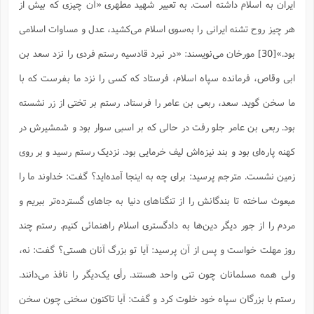
ایران به اسلام داشته است. به تعبیر شهید مطهری «آن چیزی که بیش از
هر چیز روح تشنه ایرانی را به‌سوی اسلام می‌کشید، عدل و مساوات اسلامی
بود.»
[30]
مورخان می‌نویسند: «در نبرد قادسیه رستم فردی را نزد سعد بن
ابی وقاص، ‌فرمانده سپاه اسلام، فرستاد که کسى را نزد ما بفرست که با
ما سخن گوید. سعد، ربعى بن عامر را فرستاد. رستم بر تختى از زر نشسته
بود. ربعی بن عامر جلو رفت در حالی که بر اسبى سوار بود و شمشیرش در
کهنه پاره‌اى بود و بند نیزه‌اش لیف خرمایى بود. نزدیک رستم رسید و بر روى
زمین نشست‌. مترجم پرسید: براى چه به اینجا آمده‌اید؟ گفت: خداوند ما را
مبعوث ساخته تا بندگانش را از تنگناهاى دنیا به جاهاى گسترده‌تر ببریم و
مردم را از جور دیگر دین‌ها به دادگسترى اسلام راهنمائی کنیم. رستم چند
روز مهلت خواست و پس از آن پرسید: آیا تو بزرگ آنان هستى؟ گفت: نه،
ولى همه مسلمانان چون تنى واحد هستند. رأى یک‌دیگر را نافذ مى‌دانند.
رستم با بزرگان سپاه خود خلوت کرد و گفت: آیا تاکنون سخنى چون سخن