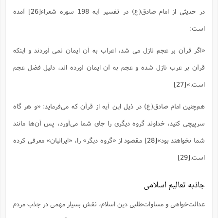
در حدیثی از امام صادق(ع) در تفسیر آیه 198 سوره شعراء
[26]
آمده
است:
«اگر قرآن بر عجم نازل می شد، اعراب به آن ایمان نمی آوردند و اینکه
قرآن بر عرب نازل شده و عجم به آن ایمان آورده اند، دلیل فضل عجم
است.»
[27]
هم‌چنین امام صادق(ع) در ذیل این آیه از قرآن که می‌فرماید: «و هر گاه
سرپیچى کنید، خداوند گروه دیگرى را جاى شما مى‌آورد، پس آن‌ها مانند
شما نخواهند بود»
[28]
مقصود از «گروه دیگر» را، «ایرانیان» معرفی کرده
است.
[29]
جاذبه تعالیم اسلامی
عدالت‌خواهی و مساوات‌طلبی دین اسلام، نقش بسیار مهمی در جذب مردم