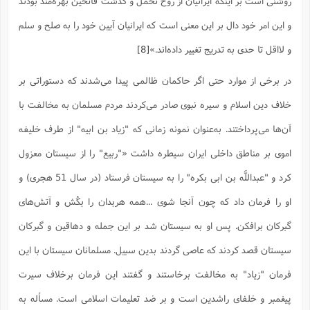
روشنى است بر اینکه ایرانیان از روح تحمل و گذشت فاتحین بهره‌مند بودند
ت
ا
ا
ف
ح
ت
ت
س
و این امر خود دال بر این معنى است که ایرانیان آیین خود را به صلح و سلم
ن
ج
ذ
ق
ش
م
و
م
و لااقل تا حدى به تدریج تغییر داده‌اند.»
[8]
م
س
م
ج
(
ا
و
در برخی از موارد حتی اگر حاکمان ظالمی پیدا می‌شدند که دستوراتی بر
ج
ش
ح
چ
م
ع
س
ف
خ
(
خلاف دین اسلام و سیره نبوی صادر می‌کردند مردم مسلمان به مخالفت با
ا
ف
ن
ن
آن‌ها می‌پرداختند. به‌عنوان نمونه زمانی که "زیاد بن ابیه" از طرف خلیفه
ت
م
ذ
م
ت
م
اموی بر مناطق داخلی ایران سیطره داشت «"ربیع" را از سیستان معزول
م
ک
ا
ش
(
کرد و "عبداللَّه بن ابى بکره" را به سیستان فرستاد (در سال 51 هجرى) و
ه
ش
پ
ع
ا
چ
و
او را فرمان داد که چون آنجا شوى ...همه هربدان را بکُش و آتش‌هاى
ا
و
ع
ش
پ
(
گبرکان برافکن. پس او به سیستان شد بر این جمله و دهاقین و گبرکان
ف
ذ
ف
ن
م
ز
سیستان قصد کردند که عاصى گردند بدین سبیل. مسلمانان سیستان با این
ن
ت
ا
(
م
ت
فرمان "زیاد" به مخالفت برخاستند و گفتند این فرمان برخلاف سیرت
ح
م
ا
ع
پیغمبر و خلفاى راشدین است و بر ضد تعلیمات اسلامى است. مسأله به
(
ع
ش