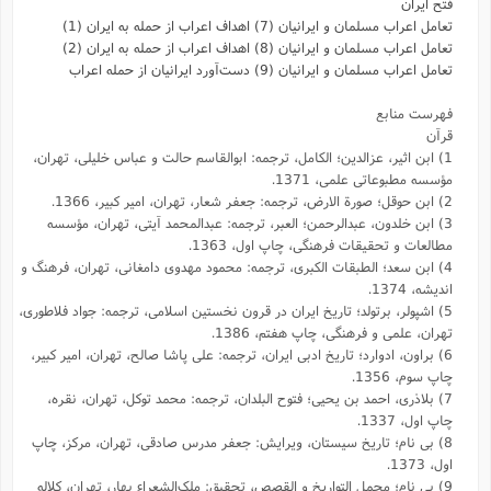
فتح ایران
تعامل اعراب مسلمان و ایرانیان (7) اهداف اعراب از حمله به ایران (1)
تعامل اعراب مسلمان و ایرانیان (8) اهداف اعراب از حمله به ایران (2)
تعامل اعراب مسلمان و ایرانیان (9) دست‌آورد ایرانیان از حمله اعراب
فهرست منابع
قرآن
1) ابن اثیر، عزالدین؛ الکامل، ترجمه: ابوالقاسم حالت و عباس خلیلى، تهران،
مؤسسه مطبوعاتى علمى، 1371.
2) ابن حوقل؛ صورة الارض، ترجمه: جعفر شعار، تهران، امیر کبیر، 1366.
3) ابن‌ خلدون، عبد‌الرحمن؛ العبر، ترجمه: عبد‌المحمد آیتی، تهران، مؤسسه
مطالعات و تحقیقات فرهنگی، چاپ اول، 1363.
4) ابن سعد؛ الطبقات الکبری، ترجمه: محمود مهدوی دامغانی، تهران، فرهنگ و
اندیشه، 1374.
5) اشپولر، برتولد؛ تاریخ ایران در قرون نخستین اسلامی، ترجمه: جواد فلاطوری،
تهران، علمی و فرهنگی، چاپ هفتم، 1386.
6) براون، ادوارد؛ تاریخ ادبی ایران، ترجمه: علی پاشا صالح، تهران، امیر کبیر،
چاپ سوم، 1356.
7) بلاذری، احمد بن یحیی؛ فتوح البلدان، ترجمه: محمد توکل، تهران، نقره،
چاپ اول، 1337.
8) بی نام؛ تاریخ سیستان، ویرایش: جعفر مدرس صادقی، تهران، مرکز، چاپ
اول، 1373.
9) بی نام؛ مجمل التواریخ و القصص، تحقیق: ملک‌الشعراء بهار، تهران، کلاله