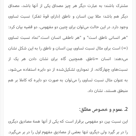
س
م
ع
ف
ق
م
(
مشترک باشند؛ به عبارت دیگر هر چیز مصداق یکی از آنها باشد، مصداق
ه
ع
ع
ش
ز
م
ر
ش
پ
ا
ا
ا
ق
ح
ف
ت
دیگر هم باشد؛ مثلا بین انسان و ناطق (دارای قوۀ تفکر) نسبت تساوی
گ
ع
ق
د
پ
ف
خ
(
ذ
ب
ت
ا
ش
م
ح
ع
وجود دارد. در این حالت می‌توان برای چنین دو مفهومی، دو قضیه بیان کرد:
ش
م
ع
س
2
م
ا
ا
خ
ت
خ
"هر انسانی ناطق است" و "هر ناطقی انسان است."نماد نسبت تساوی
آ
م
ف
ق
ح
پ
ص
پ
د
ن
و
(
آ
(=) است برای مثال نسبت تساوی بین انسان و ناطق را به این شکل نشان
ه
ع
م
ش
ت
ت
د
پ
ج
ا
2
ا
ت
می‌دهند: انسان =ناطق. همچنین گاه برای نشان دادن هر یک از
ی
گ
ش
ف
ا
(
ذ
ب
ش
م
نسبت‌های چهارگانه، از نموداری تشکیل‌شده از دو دایره استفاده می‌شود،
ح
م
ا
ا
م
ا
م
ب
ا
به عنوان مثال نسبت تساوی را می‌توان به صورت دو دایره که کاملا بر هم
ش
و
(
ف
م
ش
ف
ن
منبطق هستند، نشان داد.
م
پ
ع
و
ا
ت
ف
ه
ع
ا
(
ف
ت
ت
ق
ن
2. عموم و خصوص مطلق:
ح
ذ
غ
ش
م
ب
پ
ت
م
(
د
م
این نسبت بین دو مفهومی برقرار است که یکی از آنها همۀ مصادیق دیگری
ه
ا
ت
ف
ح
س
آ
و
ر
ش
ن
را در بر گیرد ولی دیگری تنها بعضی از مصادیق مفهوم اول را در بر می‌گیرد.
ع
ف
ع
م
د