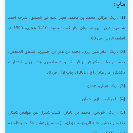
منابع :
[1]
. ر.ک: غزالی، محمد بن محمد، معیار العلم فی المنطق، شرحه احمد
شمس الدین، بیروت، لبنان، دارالکتب العلمیه، 1410 هجری، 1990 م،
الطبعه الاولی، ص 63.
[2]
. ر.ک: فخرالدین رازی، محمد بن عمر بن حسین، المنطق الملخص،
تحقیق و تعلیق: دکتر فرامرز قراملکی و آدینه اصغری نژاد، تهران، انتشارات
دانشگاه امام صادق (ع)، 1381، چاپ اول، ص 30.
[3]
. ر.ک: غزالی، همان.
[4]
. فخرالدین رازی، همان.
[5]
. ر.ک: خونجی، محمد بن ناماور، کشف‌الاسرار عن غوامض‌الافکار‌‫،
تقدیم و تحقیق خالد الرویهب، تهران، مؤسسه پژوهشی حکمت و فلسفه
ایران، 1372، ص25