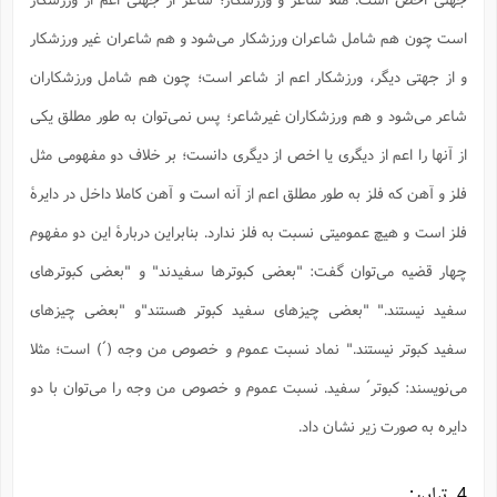
ا
ش
و
است چون هم شامل شاعران ورزشکار می‌شود و هم شاعران غیر ورزشکار
ف
(
ذ
ن
و از جهتی دیگر، ورزشکار اعم از شاعر است؛ چون هم شامل ورزشکاران
م
م
غ
م
م
شاعر می‌شود و هم ورزشکاران غیرشاعر؛ پس نمی‌توان به طور مطلق یکی
(
از آنها را اعم از دیگری یا اخص از دیگری دانست؛ بر خلاف دو مفهومی مثل
ش
ب
ه
(
فلز و آهن که فلز به طور مطلق اعم از آنه است و آهن کاملا داخل در دایرۀ
و
ن
ا
فلز است و هیچ عمومیتی نسبت به فلز ندارد. بنابراین دربارۀ این دو مفهوم
ف
ح
چهار قضیه می‌توان گفت: "بعضی کبوترها سفیدند" و "بعضی کبوترهای
م
(
م
سفید نیستند." "بعضی چیزهای سفید کبوتر هستند"و "بعضی چیزهای
ن
ش
(
سفید کبوتر نیستند." نماد نسبت عموم و خصوص من وجه (´) است؛ مثلا
د
س
ف
می‌نویسند: کبوتر´ سفید. نسبت عموم و خصوص من وجه را می‌توان با دو
ف
م
ش
دایره به صورت زیر نشان داد.
م
4. تباین: