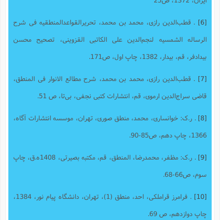
[6]
. ق‍طب‌ال‍دی‍ن‌ رازی‌، م‍ح‍م‍د ب‍ن‌ م‍ح‍م‍د، تحریر‌القواعد‌المنطقیه فی شرح‌
الرساله ‌الشمسیه لنجم‌الدین علی ‌الکاتبی ‌القزوینی، تصحیح محسن‌
بیدادفر، قم، بیدار، 1382، چاپ اول، ص171.
[7]
. ق‍طب‌ال‍دی‍ن‌ رازی‌، م‍ح‍م‍د ب‍ن‌ م‍ح‍م‍د، ش‍رح‌ م‍طال‍ع‌ الان‍وار فی‌ ال‍م‍ن‍طق،
ق‍اضی‌ س‍راج‌ال‍دی‍ن‌ ارم‍وی‌، قم، انتشارات کتبی نجفی، بی‌تا، ص 51.
[8]
. ر.ک: خوانساری، محمد، منطق صوری، تهران، موسسه انتشارات آگاه،
1366، چاپ دهم، ص85-90.
[9]
. ر.ک: مظفر، محمدرضا، المنطق، قم، مکتبه بصیرتی، 1408ه.ق، چاپ
سوم، ص66-68.
[10]
. فرامرز قراملکی، احد، منطق (1)، تهران، دانشگاه پیام نور، 1384،
چاپ دوازدهم، ص 69.