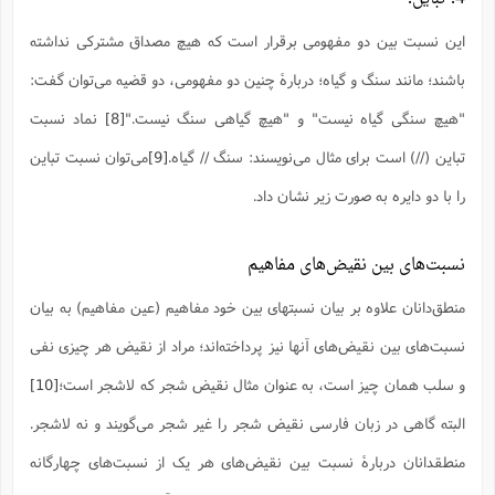
این نسبت بین دو مفهومی برقرار است که هیچ مصداق مشترکی نداشته
باشند؛ مانند سنگ و گیاه؛ دربارۀ چنین دو مفهومی، دو قضیه می‌توان گفت:
"هیچ سنگی گیاه نیست" و "هیچ گیاهی سنگ نیست."
[8]
نماد نسبت
تباین (//) است برای مثال می‌نویسند: سنگ // گیاه.
[9]
می‌توان نسبت تباین
را با دو دایره به صورت زیر نشان داد.
نسبت‌های بین نقیض‌های مفاهیم
منطق‌دانان علاوه بر بیان نسبتهای بین خود مفاهیم (عین مفاهیم) به بیان
نسبت‌های بین نقیض‌های آنها نیز پرداخته‌اند؛ مراد از نقیض هر چیزی نفی
و سلب همان چیز است، به عنوان مثال نقیض شجر که لاشجر است؛
[10]
البته گاهی در زبان فارسی نقیض شجر را غیر شجر می‌گویند و نه لاشجر.
منطقدانان دربارۀ نسبت بین نقیض‌های هر یک از نسبت‌های چهارگانه