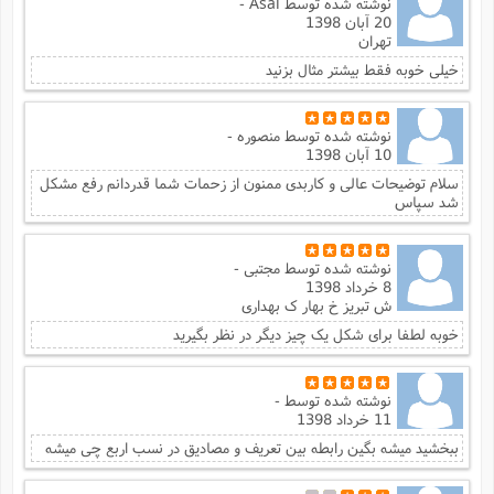
نوشته شده توسط
Asal -
20 آبان 1398
تهران
خیلی خوبه فقط بیشتر مثال بزنید
نوشته شده توسط
منصوره -
10 آبان 1398
سلام توضیحات عالی و کاربدی ممنون از زحمات شما قدردانم رفع مشکل
شد سپاس
نوشته شده توسط
مجتبی -
8 خرداد 1398
ش تبریز خ بهار ک بهداری
خوبه لطفا برای شکل یک چیز دیگر در نظر بگیرید
نوشته شده توسط
-
11 خرداد 1398
ببخشید میشه بگین رابطه بین تعریف و مصادیق در نسب اربع چی میشه