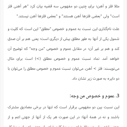
ت
ا
ا
ف
مثلا فلز و آهن؛ برای چنین دو مفهومی سه قضیه بیان کرد "هر آهنی فلز
ح
ت
ت
س
ن
ج
ذ
ق
است" ولی "بعضی فلزها آهن هستند" و "بعضی فلزها آهن نیستند."
ش
م
و
م
م
س
م
ج
(
ا
علت نام‌گذاری این نسبت به عموم و خصوص "مطلق" این است که کلیت و
و
ج
ش
ح
چ
م
شمول یکی از آنها به طور مطلق بیش از دیگری است؛ یعنی هم بر آن صدق
ع
س
ف
خ
(
ا
ف
ن
کند و هم بر غیر آن؛ در مقابل عموم و خصوص "من وجه" که توضیح آن
ن
ت
م
ذ
م
خواهد آمد. نماد نسبت عموم و خصوص مطلق (>) است برای مثال
ت
م
م
ک
ا
می‌نویسند: فلز > آهن. می‌توان نسبت عموم و خصوص مطلق را می‌توان با
ش
(
ه
ش
پ
دو دایره به صورت زیر نشان داد.
ع
ا
چ
و
ا
و
ع
ش
پ
(
ف
3. عموم و خصوص من‌ وجه:
ذ
ف
ن
م
ز
ن
ت
این نسبت بین دو مفهومی برقرار است که تنها در برخی مصادیق مشترک
ا
(
م
ت
ح
م
باشند و نه در همۀ آنها؛ در این صورت هر یک از آنها از جهتی اعم و از
ا
ع
(
ع
ش
جهتی اخص است. مثلا شاعر و ورزشکار؛ شاعر از جهتی اعم از ورزشکار