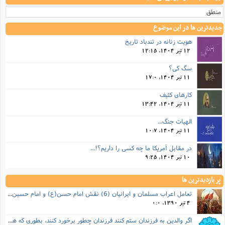
منطق
جدیدترین ها در این موضوع
هویت زنانه در تندباد تاریخ
12 تیر 1404, 12:15
سگ کی؟
11 تیر 1404, 17:0
کارهای کثیف
11 تیر 1404, 13:42
الهیات جنگ...
11 تیر 1404, 10:7
در مقابل آمریکا ما چه کسی را داریم؟!...
10 تیر 1404, 9:25
پر بازدیدترین ها
تعامل اعراب مسلمان و ایرانیان (6) نقش امام حسن(ع) و امام حسین(ع) در فتح ایران
4 تیر 1390, 0:0
اگر والدین به فرزندان ستم کنند فرزندان چطور برخورد کنند، بطوری که هم موجب ناراحتی آنها نشود و هم بتوانند آنها را امر به معروف و نهی از منکر کنند، و اگر نصیحت تأثیر نداشت چطور باید با آنها برخورد کرد؟