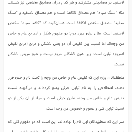
لاسفید در مصادیقی مشترکند و هر کدام دارای مصادیق مختصی نیز هستند.
مثلا "سنگ سیاه" هم مصداق لاکاغذ است و هم مصداق لاسفید و "سنگ
سفید" مصداق مختص لاکاغذ است همان‌گونه که "کاغذ سیاه" مختص
لاسفید است. مثال برای مورد دوم: دو مفهوم شکل و لامربع عام و خاص
من وجه‌اند اما نسبت بین نقیض آن دو یعنی لاشکل و مربع (مربع نقیض
لامربع) تباین است؛ زیرا هیچ لاشکلی مربع نیست و هیچ مربعی لاشکل
نیست.
منطقدانان برای این که نقیض عام و خاص من وجه را تحت نام واحدی قرار
دهند، اصطلاحی را به نام تباین جزئی وضع کرده‌اند و می‌گویند نسبت
نقیض عام و خاص من وجه، تباین جزئی است و مراد از آن یکی از دو
نسبت تباین کلی و عموم و خصوص من وجه است.
سر این که منطق‌دانان این نام را نهاده‌اند، این است که دو مفهوم کلی که
نسبت بین آنها عموم و خصوص من وجه یا تباین کلی داشته باشند، سلب