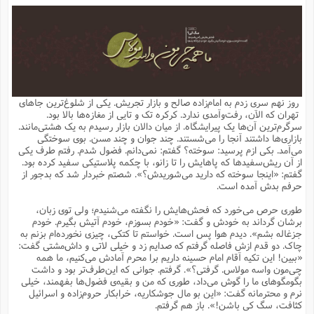
م
ق
ت
تقویم عبادی
ن
ق
م
ک
م
م
ن
ت
ق
ا
ت
ن
ق
چند رسانه ای
ت
ش
ع
و
ق
ا
م
س
ا
ا
چ
ق
ت
احادیث
ن
ق
ا
ا
و
ج
ا
پ
ر
ف
ش
ق
م
ب
ا
م
ا
ت
ا
ن
روز نهم سری زدم به امام‌زاده صالح و بازار تجریش. یکی از شلوغ‌ترین جاهای
ق
و
فرهنگ علوم انسانی و اسلامی
ا
ن
ا
ع
ن
و
تهران که الآن، رفت‌وآمدی ندارد. کرکره تک و تایی از مغازه‌ها بالا بود.
ف
ا
ا
م
س
ق
آ
ا
س
سرگرم‌ترین آن‌ها یک پیرایشگاه. از میان دالان بازار رسیدم به یک هشتی‌مانند.
ت
ف
و
ش
پ
ق
ا
ا
ا
س
ت
ویترین
بازاری‌ها داشتند آنجا را می‌شستند. چند جوان و چند مسن. بوی سوختگی
ع
ق
م
س
ب
و
ت
آ
ز
آ
می‌آمد. بکی ازم پرسید: سوخته؟ گفتم: نمی‌دانم. فضول شدم. رفتم طرف یکی
ح
و
ح
ت
ا
ا
ه
س
و
از آن ریش‌سفیدها که پاهایش را تا زانو، با چکمه پلاستیکی سفید کرده بود.
د
ق
آ
ت
ا
ق
یادداشت‌ها
ن
م
و
و
و
ا
گفتم: «اینجا سوخته که دارید می‌شوریدش؟». شصتم خبردار شد که بدجور از
ق
ف
د
ش
ن
حرفم بدش آمده است.
ه
ف
ق
ر
ح
و
ا
ع
آ
ت
ص
تست
ه
ه
ش
ق
آ
ف
د
س
ا
طوری حرص می‌خورد که فحش‌هایش را نگفته می‌شنیدم؛ ولی توی زبان،
ع
م
ق
ق
خ
ر
ا
و
ش
ک
ج
ص
برشان گرداند به خودش و گفت: «خودم بسوزم، خودم آتیش بگیرم. خودم
م
ف
ق
آ
ه
ف
ش
ه
آ
ب
س
ق
ت
ق
ک
ن
جزغاله بشم». دیدم هوا پس است. خواستم تا کتکی، چیزی نخورده‌ام بزنم به
ه
م
ع
ق
ا
ت
و
م
ص
چاک. دو قدم ازش فاصله گرفتم که صدایم زد و خیلی لاتی و داش‌مشتی گفت:
ا
ت
ذ
ت
آ
م
م
ا
م
ع
ت
ا
م
«ببین! این تکیه آقام امام حسینه داریم برا محرم آمادش می‌کنیم، ما همه
ن
ف
ا
ز
ع
ا
س
و
ق
چی‌مون واسه مولاس. گرفتی؟». گرفتم. جوانی که این‌طرف‌تر بود و داشت
ت
م
ت
ن
م
س
و
ا
ح
م
ر
ن
ق
م
بگومگوهای ما را گوش می‌داد، طوری که من و بقیه‌ی فضول‌ها بفهمند، خیلی
خ
ر
ت
م
ا
ا
ف
ن
پ
ا
ر
ز
ا
نرم و محترمانه گفت: «این بو مال جوشکاریه، خرابکار حروم‌زاده و اسرائیل
و
م
آ
د
م
ق
ا
ه
ص
(
ا
س
کثافت، سگ کی باشن!». باز هم گرفتم.
ق
ر
ا
م
ت
س
ا
ا
د
ف
ن
م
ا
ا
خ