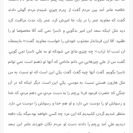
خلاصه عامر آمد بين مردم گفت از پدرم چيزي شنيدم مردم گوش دادند
گفت كه معاويه عمر را در يك جا اميرش كرد. عمر يك مدت مراقبت كرد
ديد مثل اينكه سعد ابن امير بدگويي و ناسزا نمي كند آقا مخصوصا او را
طلبيد. آقا اين فرماندار مجذوب خودش را خواست معاويه. گفت:« مايمنعك
ان تسب ابا تراب.» چه چيزي مانع مي شودكه تو به علي ناسزا نمي گويي.
گفت من از علي چيزهايي مي دانم مادامي كه آنها تو ذهنم است نمي توانم
ناسزا بگويم. گفت آنها چيه گفت گفت يكي اين است كه تو نسبت به من
مثل هارون هستي نسبت به موسي. يكي اين است. دیگر اینکه كه در آن
جنگي كه حضرت فرمود فردا پرچم را به دست مردي مي دهم مردي كه خدا
و رسولش او را دوست مي دارد و او هم خدا و رسولش را دوست مي دارد.
منتظر شديم گردن كشيديم كه اين مرد چه كسي خواهد بود.ميگه يك دفعه
ديديم علي آمد پرچم را دادند دست او. مردم تكان خوردند عامر ابن سعد