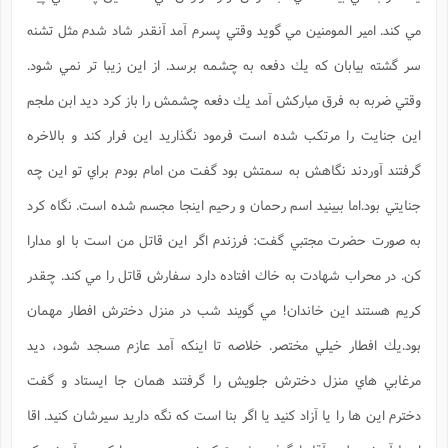
مي كند. امير المومنين مي گويد وقتي پسرم آمد آنقدر شاد شدم مثل تشنه
سر گشته بيابان كه يك دفعه به چشمه برسد. از اين زيبا تر نمي شود.
وقتي ضربه به فرق مباركش آمد يك دفعه چشمش را باز كرد ديد ابن ملجم
اين جنايت را مرتكب شده است فرمود نگذاريد اين فرار كند و بالاخره
گرفتند آوردند نگاهش به سمتش بود گفت من امام بودم براي تو اين چه
جنايتي بود.اما ببينيد اسم رحمان و رحيم اينجا مجسم شده است. نگاه كرد
به صورت حضرت مجتبي گفت: فرزندم اگر اين قاتل من است با او مدارا
كن. در محراب شهادت به خاك افتاده دارد سفارش قاتل را مي كند. چقدر
كريم هستند اين خاندان! مي گویند شب در منزل دخترش افطار مهمان
بود.يك افطار خيلي مختصر. خلاصه تا اينكه آمد عازم مسجد شود، ديد
مرغابي هاي منزل دخترش جلویش را گرفتند همان جا ايستاد و گفت
دخترم اين ها را يا آزاد كنيد يا اگر بنا است كه نگه داريد سيرشان كنيد. اقا