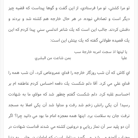
تو مرا كشتي، تو مرا فرستادي، از اين گفت و گوها پيداست كه قضيه چيز
ديگر است و تصادفي نبوده. در هر حال خارجه هم كشته شد و بردند و
دفنش كردند. جالب اين است كه يك شاعر اندلسي سني پيدا كردم كه اين
يك قصيده طولاني گفته كه يك بيتش اين است:
يا ليتها اذ سجت امربه خارجة سب
عليا
بمن شاعت من البشري
اي كاش كه آن شب روزگار خارجه را فداي عمروعاص كرد، آن شب همه را
فداي علي مي كرد. آقا دلم شكست يك دفعه احساس كردم عاطفه ام بر
احساسم غلبه كرد. دلم شكست گفتم چطور شد كه مولاي ما به شهادت
رسيد! آن يكي رانش زخم شد رفت و مداوا شد آن يكي اصلا به مسجد
نرفت جان به سلامت برد. اينها همه معجزه امام ما بود مي دانيد چرا؟ اگر
آن دو پليد سر آن نماز ريايي و دروغين كشته مي شدند قداست شهادت در
محراب آلوده مي شد. مي گويد سزاوار است كه امامان در جايي به دنيا