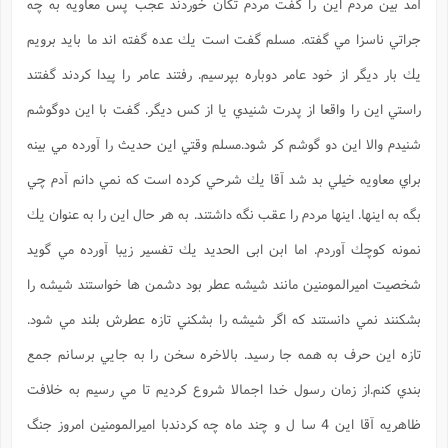
آمد بين مردم اين را گفت مردم تكان خوردند عجب پس معاويه به چه
جراتي ناسزا مي گفته. مسلم گفت است يك عده گفته اند ما بايد برويم
يك بار ديگر از خود عامر دوباره بپرسيم. رفتند عامر را پيدا كردند گفتند
راستي اين را واقعا از پدرت شنيدي يا از كس ديگر. گفت با اين دوگوشم
شنيدم والا اين دو گوشم كر شود.مسلم وقتي اين حديث را آورده مي بينه
براي معاويه خيلي بد شد آقا يك شرحي كرده است كه نمي دانم آدم چي
بگه به اينها. اينها مردم را عقب نگه داشتند. به هر حال اين را به عنوان يك
نمونه کوچك آوردم. اما ابن ابی الحديد يك تفسير زيبا آورده مي گويد
شخصيت اميرالمومنين مانند شيشه عطر بود دشمن ها خواستند شيشه را
بشكنند نمي دانستند كه اگر شيشه را بشكني تازه عطرش بلند مي شود.
تازه اين حرف به همه جا رسيد. بالاخره سخن را به جايي برسانم جمع
بندي كنم.از زمان رسول خدا اجمالا شروع كرديم تا مي رسيم به خلافت
ظاهريه آقا اين 4 سا ل و چند ماه چه كردندبا اميرالمومنين امروز جنگ