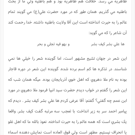
ظاهريه مي رسد. خلافت هم ظاهريه بود و هم باطنيه ولي ما از بحث
ا
ش
و
باطنيه مي گذريم. همان طور كه در مورد حضرت علي(ع) مي گويند تمام
ف
(
ذ
ن
عالم را به حيرت انداخته است اين آقا ولايت باطنيه داشته. خدا رحمت كند
م
م
غ
م
م
آن شاعر را كه مي گويد:
(
ش
ب
ها علي بشر کيف بشر
و بهو فيه تجلي و بحر
ه
(
و
اين شعر در جهان تشيع مشهور است، اما گوينده شعر را خيلي ها نمي
ن
ا
ف
ح
شناسند. در تذكره ها كم اسم برده شده. گوينده اين شعر در دوره قاجار
م
(
بوده به نام ملا دهروي كه اهل خوي آذربايجان بوده. ميگه همان شب كه
م
ن
اين شعر را گفتم در خواب ديدم حضرت سيد انبيا فرمود ملا دهروي در مورد
ش
(
د
ابن عمم چه گفتي؟ گفتم: آقا عرض كردم ها علي بشر کيف بشر . ديدم كه
س
ف
ف
م
پيامبر احمد سر به زير انداخت با تعجب سه مرتبه گفت کيف بشر. واقعا
ش
م
يك بشري است كه همه عالم را به حيرت انداخته. نعوذ بالله ما كه اهل غلو
يا انحراف نيستيم. مطهر است ولي فوق العاده است نمايش دهنده اسماء