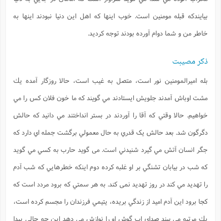
بيایندكه قبله مومنين است. خوب اينها كه اهل اين دنيا نبودند اينها به
خاطر من و شما دوام آورده بودند توجه كرديد.
ذکر مصیبت
بله اميرالمومنين نور است، متصل به غيب است، حالا روزگار آمده يك
مشت اوباش آمدند جلويش ايستادند مي گویند كه ما خون فلان كس را مي
خواهيم. حالا وقتي كه آقا را آوردند در بستر انداختند مي دانيد كه حالش
دگرگون شد. بعد حالش يک قدري به حال معمولي برگشت جمله اي دارد كه
جگر انسان آتش مي گيرد شنيدني است. می گوید حارب به كسي مي گويد
كه شب در بيابان تشنگي بر او غلبه كرده دوم اينكه خطرهايي كه شب آدم
را تهديد مي كند در روز تهديد نمی كند. به هر سمتي كه برود مردد است كه
كجا برود اين آدم اميد از زندگي بريده، يتيمي فرزندان را مجسم كرده است،
يك مرتبه مي بيند صداي اب گوش او را نوازش مي دهد اين چه حالي پيدا