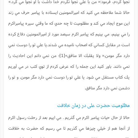
ت
نجوا كردم، فرمود:« من با علي نجوا نكردم خدا داشت با او نجوا مي كرد.»
ا
ا
ف
ح
ت
ت
س
حالا شما ملاحظه مي كنيد كه اميرالمومنين ايستاده با پيامبر حرف مي زند
ن
ج
ذ
ق
ش
م
و
م
اين موج ايجاد مي كند و مظلوميت تا چه حدي كه ما وقتي سيره پيامبراكرم
م
س
م
ج
(
ا
و
را مي بينيم، مي بينيم كه پيامبر اكرم سيصد مورد از اميرالمومنين دفاع كرده
ج
ش
ح
چ
م
ع
س
است در مقابل كساني كه اصحاب ناميده مي شدند.يا علي تو را دوست نمي
ف
خ
(
ا
ف
ن
دارد مگر مومن.« ولا يقلبك الا منافق»
[1]
؛ من نمي دانم اين احاديث را
ن
ت
م
ذ
م
ت
نمي دانند. باور كنيد اين جمله را كه عرض كردم از توي كتب در مي آوريم
م
م
ک
ا
ش
(
يك كتاب مستقل مي شود. يا علي تو را دوست نمي دارد مگر مومن. و تو را
ه
ش
پ
ع
ا
چ
دشمن نمي دارد مگر منافق.
و
ا
و
ع
ش
پ
(
ف
مظلومیت حضرت علی در زمان خلافت
ذ
ف
ن
م
ز
ن
ت
حالا از حال حيات پيامبر اكرم مي گذريم . مي ايیم بعد از رحلت رسول اكرم
ا
(
م
ت
ح
م
از آنجا هم از خيلي چيزها مي گذريم تا مي رسيم كه حضرت به خلافت
ا
ع
(
ع
ش