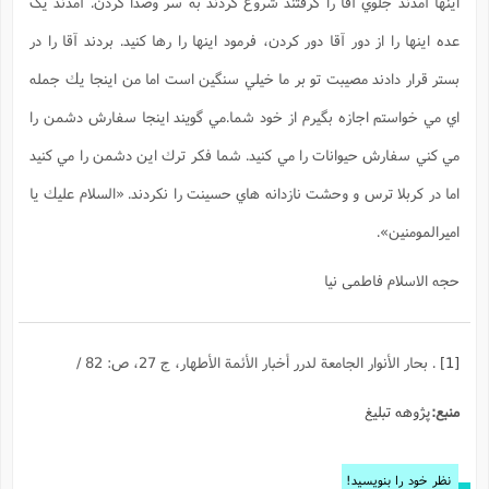
اينها آمدند جلوي آقا را گرفتند شروع كردند به سر وصدا كردن. آمدند يک
عده اينها را از دور آقا دور كردن، فرمود اينها را رها كنيد. بردند آقا را در
بستر قرار دادند مصيبت تو بر ما خيلي سنگين است اما من اينجا يك جمله
اي مي خواستم اجازه بگيرم از خود شما.مي گویند اينجا سفارش دشمن را
مي كني سفارش حيوانات را مي كنيد. شما فكر ترك اين دشمن را مي كنيد
اما در كربلا ترس و وحشت نازدانه هاي حسينت را نكردند. «السلام عليك يا
اميرالمومنين».
حجه الاسلام فاطمی نیا
[1]
. بحار الأنوار الجامعة لدرر أخبار الأئمة الأطهار، ج 27، ص: 82 /
منبع:
پژوهه تبلیغ
نظر خود را بنویسید!