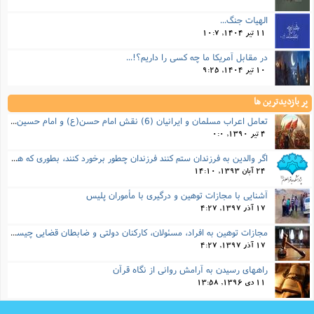
الهیات جنگ...
11 تیر 1404, 10:7
در مقابل آمریکا ما چه کسی را داریم؟!...
10 تیر 1404, 9:25
پر بازدیدترین ها
تعامل اعراب مسلمان و ایرانیان (6) نقش امام حسن(ع) و امام حسین(ع) در فتح ایران
4 تیر 1390, 0:0
اگر والدین به فرزندان ستم کنند فرزندان چطور برخورد کنند، بطوری که هم موجب ناراحتی آنها نشود و هم بتوانند آنها را امر به معروف و نهی از منکر کنند، و اگر نصیحت تأثیر نداشت چطور باید با آنها برخورد کرد؟
24 آبان 1393, 14:10
آشنایی با مجازات توهین و درگیری با مأموران پلیس
17 آذر 1397, 4:27
مجازات‌ توهین به افراد، مسئولان، کارکنان دولتی و ضابطان قضایی چیست؟
17 آذر 1397, 4:27
راههای رسیدن به آرامش روانی از نگاه قرآن
11 دی 1396, 13:58