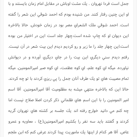
جمل است فردا نهروان . يك مشت اوباش در مقابل امام زمان بايستند و با
او اين چنين رفتار كنند. من شنيده بودم كه احمد شوقي اين شعر را گفته
است. احمد شوقي ملك الشعراي مصر بود در زمان خودش. حالا بالاخره
اين ديوان او كه چاپ شده است.چهار جلد است اين در اختيار من بوده
است.اين چهار جلد را ما زير و رو كرديم ديدم اين بيت شعر در آن نيست.
رفتم ديدم سني ديگري اين بيت را در جاي ديگري آورده و در ديوانش
نياورده. ميگه اي كوه علم، اي كوه عظمت، اي كوه صبر اميرالمومنين. ميگه
تمام مصيبت هاي تو يك طرف آنان جمل را پي ريزي كردند با تو چه كردند.
حالا اين كه بالاخره منتهي ميشه به مظلوميت آقا اميرالمومنين. آقا اسم
امير المومنين را با اين اسم هاي ظلماني ذكر كردن اصلا صلاح نيست اما
چه كنم مي دانيد خوارج رفته اند يك جلسه بر كشته هاي نهروان گريه
كردند و گفتند بايد سه نفر را بكشيم اميرالمومنين(ع) ، معاويه و عمرو
عاص. آقا هر كدام از اينها يك ماموريت پيدا كردند عرض كنم كه ابن ملجم