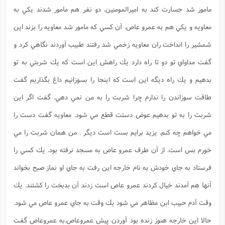
مامور شد جسارت كند به اميرالمومنين. دو نفر هم مامور شدند يكي به
معاويه و يكي هم به عمرو عاص. آن كسي كه مامور شد معاويه را بزند اين
شمشير را انداخت ران معاويه زخمي شد رفتند طبيب آوردند نگاهي كرد و
گفت مداواي تو دو تا راه دارد يك راهش اين است كه يك شربتي به تو
بدهيم و يك راه ديگه اين است كه اينجا را بسوزانيم داغ بگذاريم گفت
طاقت سوزاندن را ندارم چرا شربت را به من نمي دهي. گفت اگر اين
شربت را به تو بدهيم عوض دستت قطع مي شود. معاويه گفت دست را
مي خواهم چه كنم. يزيد برایم بست است ديگر . من همان شربت را مي
خورم بس است. از آن طرف عمرو عاص به مسجد نرفته بود. يك كسي را
فرستاد به جاي خودش به نام خارجه اين رفت به جاي او نماز صبح بخواند
آنها هم آمدند خيال كردند عمرو عاص است زدند آن بدبخت را كشتند. يك
وقت آدم حبيب ابن مظاهر مي شود يك وقت به جاي عمرو عاص مي شود.
حالا اين خارجه هنوز زنده بود آوردن پيش عمروعاص.به عمروعاص گفت