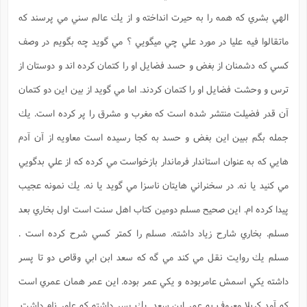
الهي بشري كه همه را به حيرت انداخته و از يك عالم سني مي پرسند كه
ماتقالوا فيه عليا در مورد علي چي ميگويي ؟ مي گويد چه بگويم در وصف
كسي كه دشمنان از بغض و حسد فضايل او را كتمان كرده اند و دوستان از
ترس و وحشت فضايل او را كتمان كردند. اما مي گويد از بين اين دو كتمان
آن قدر فضيلت منتشر شده است كه مغرب و مشرق را پر كرده است. يك
جمله بگم ببين اين بغض و حسد به كجا رسيده است معاويه از آن آدم
هايي كه به عنوان استاندار فرماندار بازخواست مي كرده كه از علي بدگويي
مي كنيد يا نه. در سخنراني هايتان ناسزا مي گويد يا نه. يك نمونه عجيب
پيدا كرده ام. اين صحيح مسلم دومين كتاب اهل سنت است اول بخاري بعد
مسلم. بخاري شارح زياد داشته. مسلم را كمتر كسي شرح كرده است .
مسلم يك روايت نقل مي كند مي گه كه سعد ابن ابي وقاص دو تا پسر
داشته يكي اسمش عامربوده و يكي عمر بوده. اين عمر همان عمري است
كه آمد كربلا معروف به عمر ابن سعد. يك پسر داشته كه عامر نام داشت.